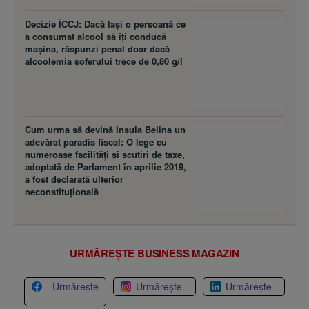
Decizie ÎCCJ: Dacă laşi o persoană ce
a consumat alcool să îţi conducă
maşina, răspunzi penal doar dacă
alcoolemia şoferului trece de 0,80 g/l
Cum urma să devină Insula Belina un
adevărat paradis fiscal: O lege cu
numeroase facilităţi şi scutiri de taxe,
adoptată de Parlament în aprilie 2019,
a fost declarată ulterior
neconstituţională
URMĂREȘTE BUSINESS MAGAZIN
Urmărește
Urmărește
Urmărește