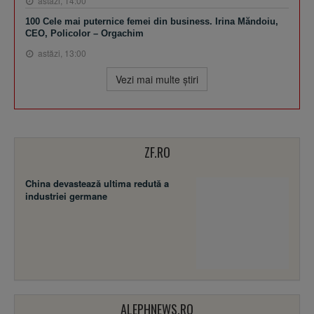
astăzi, 14:00
100 Cele mai puternice femei din business. Irina Măndoiu,
CEO, Policolor – Orgachim
astăzi, 13:00
Vezi mai multe ştiri
ZF.RO
China devastează ultima redută a
industriei germane
ALEPHNEWS.RO