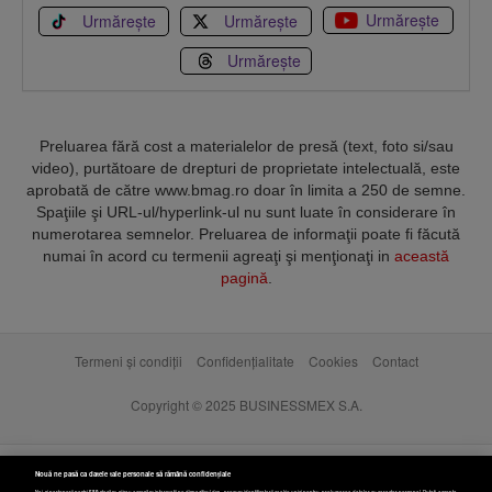
Urmărește
Urmărește
Urmărește
Urmărește
Preluarea fără cost a materialelor de presă (text, foto si/sau
video), purtătoare de drepturi de proprietate intelectuală, este
aprobată de către www.bmag.ro doar în limita a 250 de semne.
Spaţiile şi URL-ul/hyperlink-ul nu sunt luate în considerare în
numerotarea semnelor. Preluarea de informaţii poate fi făcută
numai în acord cu termenii agreaţi şi menţionaţi in
această
pagină
.
Termeni și condiții
Confidențialitate
Cookies
Contact
Copyright © 2025 BUSINESSMEX S.A.
Nouă ne pasă ca datele tale personale să rămână confidențiale
Noi și partenerii noștri
589
stocăm și/sau accesăm informații pe dispozitivul dvs., precum identificatorii cookie unici pentru prelucrarea datelor cu caracter personal. Puteți accepta