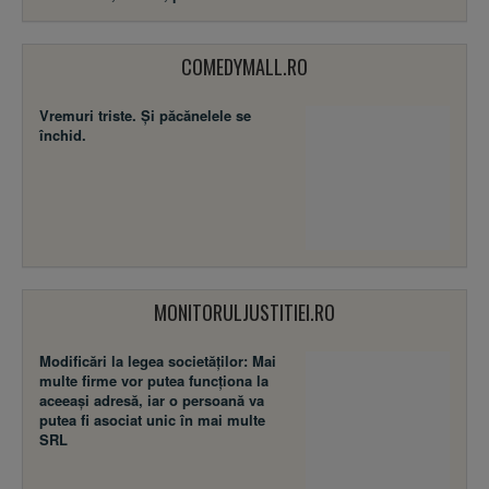
COMEDYMALL.RO
Vremuri triste. Şi păcănelele se
închid.
MONITORULJUSTITIEI.RO
Modificări la legea societăţilor: Mai
multe firme vor putea funcţiona la
aceeaşi adresă, iar o persoană va
putea fi asociat unic în mai multe
SRL