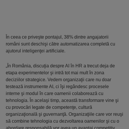
În ceea ce priveşte pontajul, 38% dintre angajatorii
români sunt deschişi către automatizarea completă cu
ajutorul inteligenţei artificiale.
„În România, discuţia despre AI în HR a trecut deja de
etapa experimentelor şi intră tot mai mult în zona
deciziilor strategice. Vedem organizaţii care nu doar
testează instrumente AI, ci îşi regândesc procesele
interne şi modul în care oamenii colaborează cu
tehnologia. În acelaşi timp, această transformare vine şi
cu provocări legate de competenţe, cultură
organizaţională şi guvernanţă. Organizaţiile care vor reuşi
să combine tehnologia cu dezvoltarea oamenilor şi cu o
abordare responsabilă vor avea un avantaj competitiv