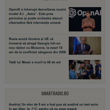
OpenAI a întrerupt dezvoltarea noului
model A.I. „Astra”. Este prea
periculos și poate orchestra atacuri
cibernetice fără intervenție umană
Rusia acuză Ucraina şi UE că
încearcă să atragă Georgia într-un
nou război cu Moscova, la exact 18
ani de la conflictul sângeros din 2008
Tatăl lui Messi a murit la 68 de ani
SMARTRADIO.RO
Austria| Un elev de 9 ani a fost pus să susţină un test scris
în aer liber, la -1°C, pentru că nu avea mască