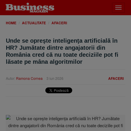
Desch
meniu
HOME
ACTUALITATE
AFACERI
Unde se opreşte inteligenţa artificială în
HR? Jumătate dintre angajatorii din
România cred că nu toate deciziile pot fi
lăsate pe mâna algoritmilor
Autor:
Ramona Cornea
3 iun 2026
AFACERI