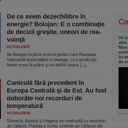
De ce avem dezechilibre în
Co
energie? Bolojan: E o combinaţie
de decizii greşite, uneori de rea-
Un p
voinţă
abia
ACTUALITATE
Stan
part
Ilie Bolojan explică motivul pentru care România
lui d
întâmpină dezechilibre în energie, cu o producţie
de e
foarte mare la prânz şi un deficit seara.
[...]
Caniculă fără precedent în
Europa Centrală şi de Est. Au fost
doborâte noi recorduri de
temperatură
ACTUALITATE
vezi c
Slovacia, Austria şi Ungaria se confruntă cu recorduri
de căldură. Polonia a închis centrale pe cărbune din