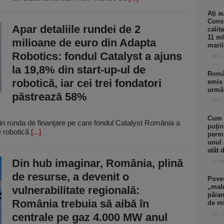
Aţi a
Consi
Apar detaliile rundei de 2
calit
11 ml
milioane de euro din Adapta
maril
Robotics: fondul Catalyst a ajuns
ieri,
la 19,8% din start-up-ul de
Român
robotică, iar cei trei fondatori
emis 
următ
păstrează 58%
ieri,
Cum a
din runda de finanţare pe care fondul Catalyst România a
puţin
e robotică
[...]
permi
unul 
atât 
Din hub imaginar, România, plină
1 au
de resurse, a devenit o
Poves
„mald
vulnerabilitate regională:
păian
România trebuia să aibă în
de m
joi, 
centrale pe gaz 4.000 MW anul