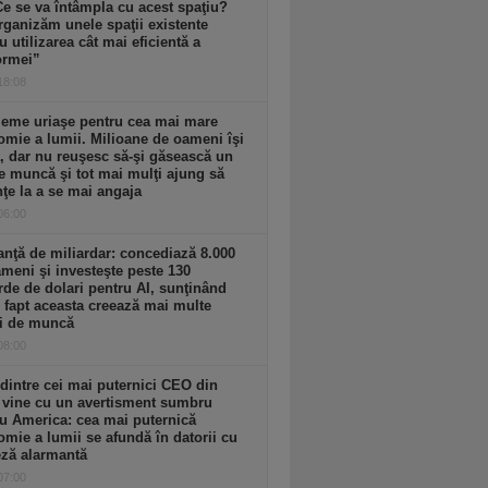
Ce se va întâmpla cu acest spaţiu?
ganizăm unele spaţii existente
u utilizarea cât mai eficientă a
ormei”
 18:08
leme uriaşe pentru cea mai mare
mie a lumii. Milioane de oameni îşi
, dar nu reuşesc să-şi găsească un
e muncă şi tot mai mulţi ajung să
ţe la a se mai angaja
 06:00
nţă de miliardar: concediază 8.000
meni şi investeşte peste 130
rde de dolari pentru AI, sunţinând
 fapt aceasta creează mai multe
ri de muncă
 08:00
dintre cei mai puternici CEO din
 vine cu un avertisment sumbru
u America: cea mai puternică
mie a lumii se afundă în datorii cu
eză alarmantă
 07:00