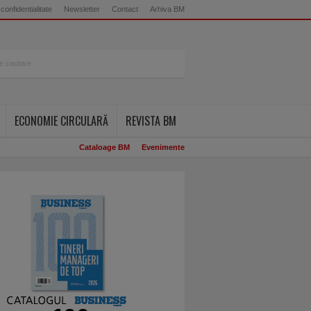
 confidentialitate
Newsletter
Contact
Arhiva BM
ECONOMIE CIRCULARĂ
REVISTA BM
Cataloage BM
Evenimente
rcat maşini, a livrat mâncare şi a v
cole de petreceri. Astazi conduce o
anie de 74 mld dolari si controleaz