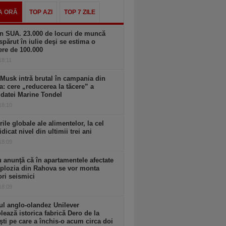
A ORĂ
TOP AZI
TOP 7 ZILE
n SUA. 23.000 de locuri de muncă
spărut în iulie deşi se estima o
ere de 100.000
 18:11
Musk intră brutal în campania din
a: cere „reducerea la tăcere” a
datei Marine Tondel
 18:10
rile globale ale alimentelor, la cel
idicat nivel din ultimii trei ani
 18:09
 anunţă că în apartamentele afectate
plozia din Rahova se vor monta
ri seismici
 18:09
l anglo-olandez Unilever
ează istorica fabrică Dero de la
şti pe care a închis-o acum circa doi