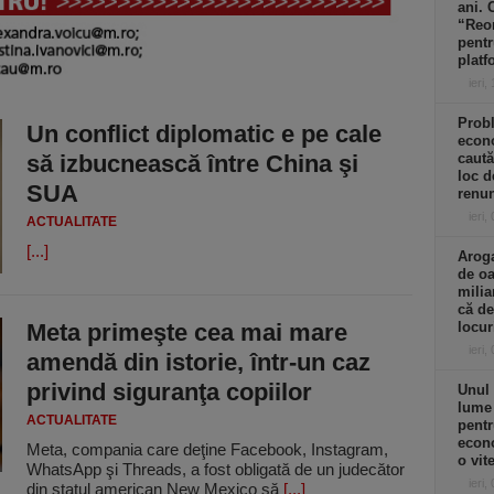
ani. 
“Reor
pentr
platf
ieri,
Prob
Un conflict diplomatic e pe cale
econo
să izbucnească între China şi
caută
loc d
SUA
renun
ieri,
ACTUALITATE
[...]
Aroga
de oa
milia
că de
Meta primeşte cea mai mare
locu
ieri,
amendă din istorie, într-un caz
privind siguranţa copiilor
Unul 
lume
ACTUALITATE
pentr
econo
Meta, compania care deţine Facebook, Instagram,
o vit
WhatsApp şi Threads, a fost obligată de un judecător
ieri,
din statul american New Mexico să
[...]