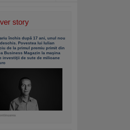
ver story
ariu închis după 17 ani, unul nou
 deschis. Povestea lui Iulian
ciu de la primul premiu primit din
ea Business Magazin la maşina
e investiţii de sute de milioane
uro
ontinuarea