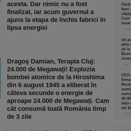
acesta. Dar nimic nu a fost
Dacă 
bani 
finalizat, iar acum guvernul a
câşti
ajuns la etapa de închis fabrici în
Cum f
luna
lipsa energiei
marţ
Un pa
abia 
de la
Busin
inves
Dragoş Damian, Terapia Cluj:
luni,
24.000 de Megawaţi! Explozia
CEO-
bombei atomice de la Hiroshima
firma
din 6 august 1945 a eliberat în
Rocke
sumb
câteva secunde o energie de
nemai
40.00
aproape 24.000 de Megawaţi. Cam
deja 
cât consumă toată România timp
ale ţă
marţ
de 3 zile