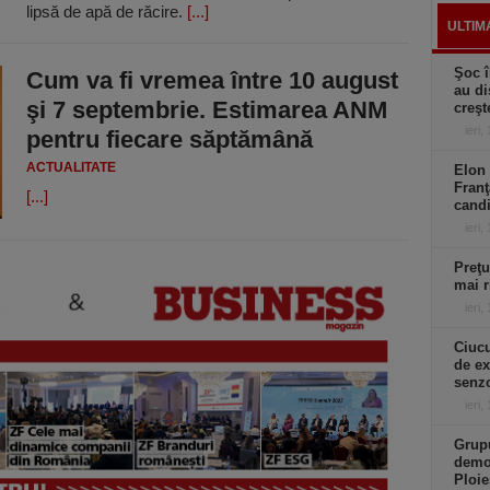
lipsă de apă de răcire.
[...]
ULTIM
Şoc î
Cum va fi vremea între 10 august
au di
şi 7 septembrie. Estimarea ANM
creşt
ieri,
pentru fiecare săptămână
ACTUALITATE
Elon 
Franţ
[...]
candi
ieri,
Preţu
mai r
ieri,
Ciucu
de ex
senzo
ieri,
Grupu
demol
Ploie