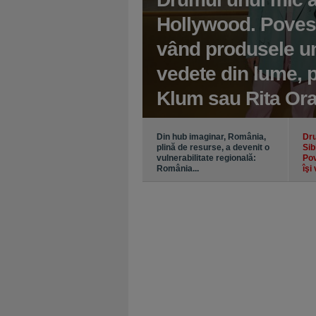
gaz 4.000 MW
Hollywood. Povest
inalizat, iar
vând produsele un
de închis
vedete din lume, 
Klum sau Rita Or
Din hub imaginar, România,
Dru
plină de resurse, a devenit o
Sib
vulnerabilitate regională:
Pov
România...
îşi