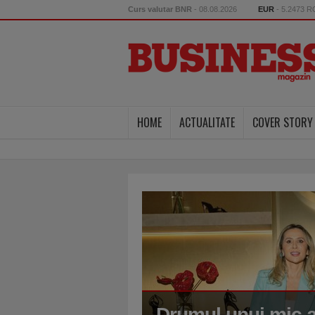
Curs valutar BNR
- 08.08.2026
EUR
- 5.2473 
HOME
ACTUALITATE
COVER STORY
ă de resurse,
onală: România
Drumul unui mic at