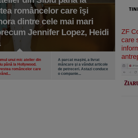
ea româncelor care îşi
aver
ora dintre cele mai mari
Rowa
precum Jennifer Lopez, Heidi
pode
ZF Co
care s
a
expr
infor
antre
mul unui mic atelier din
A parcat maşini, a livrat
iu până la Hollywood.
mâncare şi a vândut articole
estea româncelor care
de petreceri. Astazi conduce
 vând...
o companie...