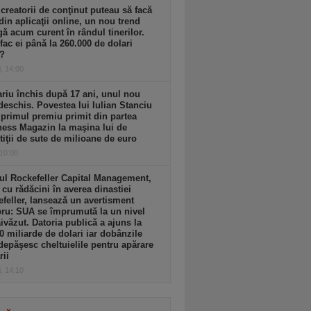
creatorii de conţinut puteau să facă
din aplicaţii online, un nou trend
gă acum curent în rândul tinerilor.
ac ei până la 260.000 de dolari
r?
i, 14:00
riu închis după 17 ani, unul nou
deschis. Povestea lui Iulian Stanciu
 primul premiu primit din partea
ess Magazin la maşina lui de
tiţii de sute de milioane de euro
 10:00
ul Rockefeller Capital Management,
 cu rădăcini în averea dinastiei
feller, lansează un avertisment
ru: SUA se împrumută la un nivel
văzut. Datoria publică a ajuns la
0 miliarde de dolari iar dobânzile
depăşesc cheltuielile pentru apărare
rii
i, 14:10