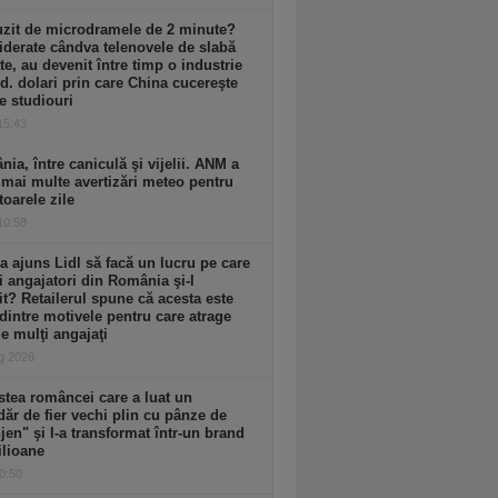
uzit de microdramele de 2 minute?
derate cândva telenovele de slabă
ate, au devenit între timp o industrie
d. dolari prin care China cucereşte
e studiouri
 15:43
ia, între caniculă şi vijelii. ANM a
mai multe avertizări meteo pentru
oarele zile
 10:58
 ajuns Lidl să facă un lucru pe care
i angajatori din România şi-l
t? Retailerul spune că acesta este
dintre motivele pentru care atrage
de mulţi angajaţi
g 2026
tea româncei care a luat un
ăr de fier vechi plin cu pânze de
jen" şi l-a transformat într-un brand
ilioane
10:50