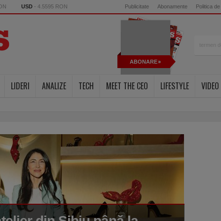
RON
USD
- 4.5595 RON
Publicitate
Abonamente
Politica de
ABONARE
LIDERI
ANALIZE
TECH
MEET THE CEO
LIFESTYLE
VIDEO
A pa
arti
elier din Sibiu până la
comp