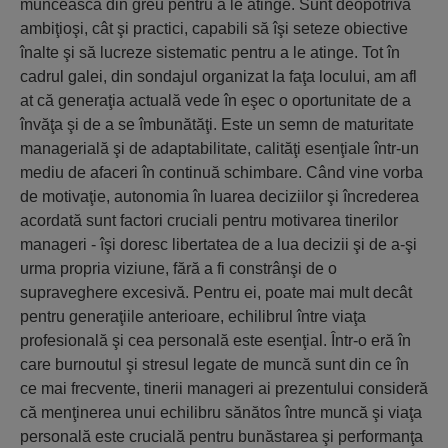
muncească din greu pentru a le atinge. Sunt deopotrivă
ambiţioşi, cât şi practici, capabili să îşi seteze obiective
înalte şi să lucreze sistematic pentru a le atinge. Tot în
cadrul galei, din sondajul organizat la faţa locului, am afl
at că generaţia actuală vede în eşec o oportunitate de a
învăţa şi de a se îmbunătăţi. Este un semn de maturitate
managerială şi de adaptabilitate, calităţi esenţiale într-un
mediu de afaceri în continuă schimbare. Când vine vorba
de motivaţie, autonomia în luarea deciziilor şi încrederea
acordată sunt factori cruciali pentru motivarea tinerilor
manageri - îşi doresc libertatea de a lua decizii şi de a-şi
urma propria viziune, fără a fi constrânşi de o
supraveghere excesivă. Pentru ei, poate mai mult decât
pentru generaţiile anterioare, echilibrul între viaţa
profesională şi cea personală este esenţial. Într-o eră în
care burnoutul şi stresul legate de muncă sunt din ce în
ce mai frecvente, tinerii manageri ai prezentului consideră
că menţinerea unui echilibru sănătos între muncă şi viaţa
personală este crucială pentru bunăstarea şi performanţa