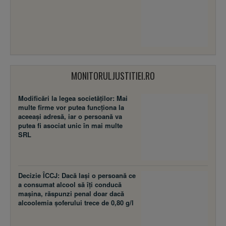
MONITORULJUSTITIEI.RO
Modificări la legea societăţilor: Mai
multe firme vor putea funcţiona la
aceeaşi adresă, iar o persoană va
putea fi asociat unic în mai multe
SRL
Decizie ÎCCJ: Dacă laşi o persoană ce
a consumat alcool să îţi conducă
maşina, răspunzi penal doar dacă
alcoolemia şoferului trece de 0,80 g/l