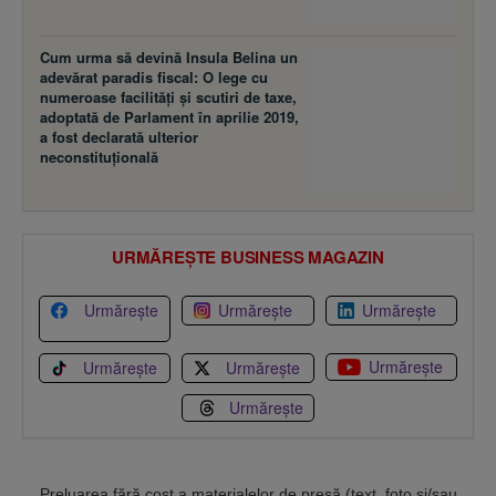
Cum urma să devină Insula Belina un
adevărat paradis fiscal: O lege cu
numeroase facilităţi şi scutiri de taxe,
adoptată de Parlament în aprilie 2019,
a fost declarată ulterior
neconstituţională
URMĂREȘTE BUSINESS MAGAZIN
Urmărește
Urmărește
Urmărește
Urmărește
Urmărește
Urmărește
Urmărește
Preluarea fără cost a materialelor de presă (text, foto si/sau