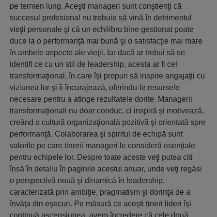
pe termen lung. Aceşti manageri sunt conştienţi că
succesul profesional nu trebuie să vină în detrimentul
vieţii personale şi că un echilibru bine gestionat poate
duce la o performanţă mai bună şi o satisfacţie mai mare
în ambele aspecte ale vieţii. Iar dacă ar trebui să se
identifi ce cu un stil de leadership, acesta ar fi cel
transformaţional, în care îşi propun să inspire angajaţii cu
viziunea lor şi îi încurajează, oferindu-le resursele
necesare pentru a atinge rezultatele dorite. Managerii
transformaţionali nu doar conduc, ci inspiră şi motivează,
creând o cultură organizaţională pozitivă şi orientată spre
performanţă. Colaborarea şi spiritul de echipă sunt
valorile pe care tinerii manageri le consideră esenţiale
pentru echipele lor. Despre toate aceste veţi putea citi
însă în detaliu în paginile acestui anuar, unde veţi regăsi
o perspectivă nouă şi dinamică în leadership,
caracterizată prin ambiţie, pragmatism şi dorinţa de a
învăţa din eşecuri. Pe măsură ce aceşti tineri lideri îşi
continuă ascensiunea, avem încredere că cele două