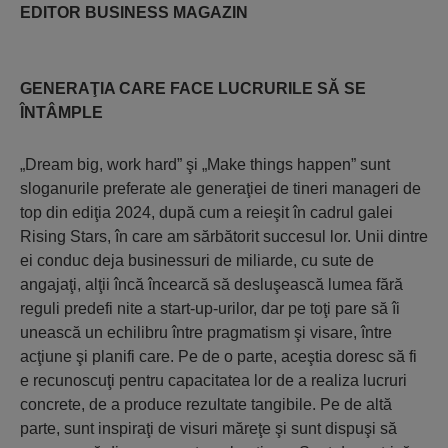
EDITOR BUSINESS MAGAZIN
GENERAŢIA CARE FACE LUCRURILE SĂ SE
ÎNTÂMPLE
„Dream big, work hard” şi „Make things happen” sunt
sloganurile preferate ale generaţiei de tineri manageri de
top din ediţia 2024, după cum a reieşit în cadrul galei
Rising Stars, în care am sărbătorit succesul lor. Unii dintre
ei conduc deja businessuri de miliarde, cu sute de
angajaţi, alţii încă încearcă să desluşească lumea fără
reguli predefi nite a start-up-urilor, dar pe toţi pare să îi
unească un echilibru între pragmatism şi visare, între
acţiune şi planifi care. Pe de o parte, aceştia doresc să fi
e recunoscuţi pentru capacitatea lor de a realiza lucruri
concrete, de a produce rezultate tangibile. Pe de altă
parte, sunt inspiraţi de visuri măreţe şi sunt dispuşi să