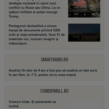
strategie nucleară în cazul unui
conflict cu Rusia sau China. La ce
opțiuni militare ar putea recurge
Trump
Pentagonul declasifică a cincea
tranșă de documente privind OZN-
urile și viața extraterestră. Sunt 41 de
materiale noi, inclusiv imagini și
videoclipuri
SMARTRADIO.RO
Austria| Un elev de 9 ani a fost pus să susţină un test scris
în aer liber, la -1°C, pentru că nu avea mască
COMEDYMALL.RO
Vremuri triste. Şi păcănelele se
închid.