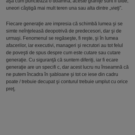
aşa cum punctează o doamnă, aceste graniţe sunt fl uide,
uneori câştigă mai mult teren una sau alta dintre „vieţi”.
Fiecare generaţie are impresia că schimbă lumea şi se
simte neînţeleasă deopotrivă de predecesori, dar şi de
urmaşi. Fenomenul se regăseşte, fi reşte, şi în lumea
afacerilor, iar executivi, manageri şi recrutori au tot felul
de poveşti de spus despre cum este cutare sau cutare
generaţie. Cu siguranţă că suntem diferiţi, iar fi ecare
generaţie are un specifi c, dar acest lucru nu înseamnă că
ne putem încadra în şabloane şi tot ce iese din cadru
poate / trebuie decupat şi conturul trebuie umplut cu orice
preţ.