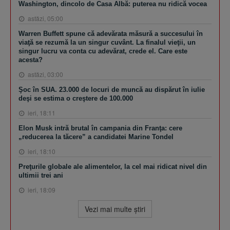
Washington, dincolo de Casa Albă: puterea nu ridică vocea
astăzi, 05:00
Warren Buffett spune că adevărata măsură a succesului în
viaţă se rezumă la un singur cuvânt. La finalul vieţii, un
singur lucru va conta cu adevărat, crede el. Care este
acesta?
astăzi, 03:00
Şoc în SUA. 23.000 de locuri de muncă au dispărut în iulie
deşi se estima o creştere de 100.000
ieri, 18:11
Elon Musk intră brutal în campania din Franţa: cere
„reducerea la tăcere” a candidatei Marine Tondel
ieri, 18:10
Preţurile globale ale alimentelor, la cel mai ridicat nivel din
ultimii trei ani
ieri, 18:09
Vezi mai multe ştiri