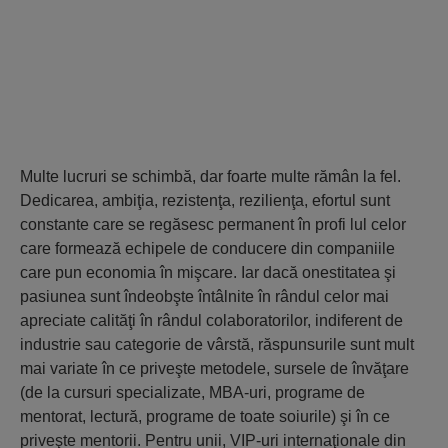
Multe lucruri se schimbă, dar foarte multe rămân la fel.
Dedicarea, ambiţia, rezistenţa, rezilienţa, efortul sunt
constante care se regăsesc permanent în profi lul celor
care formează echipele de conducere din companiile
care pun economia în mişcare. Iar dacă onestitatea şi
pasiunea sunt îndeobşte întâlnite în rândul celor mai
apreciate calităţi în rândul colaboratorilor, indiferent de
industrie sau categorie de vârstă, răspunsurile sunt mult
mai variate în ce priveşte metodele, sursele de învăţare
(de la cursuri specializate, MBA-uri, programe de
mentorat, lectură, programe de toate soiurile) şi în ce
priveşte mentorii. Pentru unii, VIP-uri internaţionale din