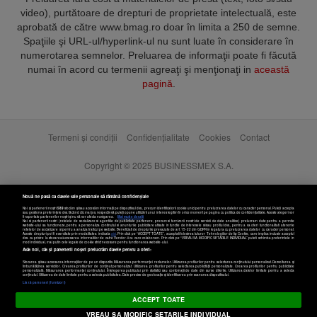
video), purtătoare de drepturi de proprietate intelectuală, este
aprobată de către www.bmag.ro doar în limita a 250 de semne.
Spaţiile şi URL-ul/hyperlink-ul nu sunt luate în considerare în
numerotarea semnelor. Preluarea de informaţii poate fi făcută
numai în acord cu termenii agreaţi şi menţionaţi in
această
pagină
.
Termeni și condiții
Confidențialitate
Cookies
Contact
Copyright © 2025 BUSINESSMEX S.A.
Nouă ne pasă ca datele tale personale să rămână confidențiale
Noi și partenerii noștri
589
stocăm și/sau accesăm informații pe dispozitivul dvs., precum identificatorii cookie unici pentru prelucrarea datelor cu caracter personal. Puteți accepta
sau gestiona preferințele dvs. făcând clic mai jos, respectiv vă puteți opune utilizării unui interes legitim în orice moment pe pagina cu politica de confidențialitate. Aceste alegeri vor
fi raportate partenerilor noștri și nu vă vor afecta navigarea.
Mai multe detalii
Noi si partenerii nostri (retelele de socializare si agentiile de publicitate partenere, precum si furnizorii nostri de servicii de date analitice) prelucram date pentru a permite
website-ului sa functioneze, pentru a personaliza continutul si anunturile publicitare afisate in functie de interesele si/sau profilul dvs., pentru a va oferi functionalitati aferente
retelelor de socializare si pentru a analiza traficul pe website. Beneficiati de drepturile prevazute de art. 15-22 din GDPR in legatura cu prelucrarea datelor cu caracter personal.
Aceste drepturi pot fi exercitate prin modalitatea indicata
aici
. Prin click pe “ACCEPT TOATE”, acceptati folosirea tuturor Tehnologiilor de tip Cookie, care implica inclusiv acceptul
dvs. cu privire la stocarea/accesarea informatiilor de catre Vendor-ii cu care colaboram. Prin click pe “VREAU SA MODIFIC SETARILE INDIVIDUAL” puteti schimba preferintele in
mod individual, mai putin cele legate de cookie strict necesare pentru functionarea website-ului.
Atât noi, cât și partenerii noștri prelucrăm datele pentru a oferi:
Stocarea și/sau accesarea informațiilor de pe un dispozitiv. Măsurarea performanței reclamelor. Utilizarea profilurilor pentru selectarea conținutului personalizat. Dezvoltarea și
îmbunătățirea serviciilor. Crearea profilurilor de conținut personalizat. Utilizarea profilurilor pentru selectarea publicității personalizate. Crearea profilurilor pentru publicitate
personalizată. Măsurarea performanței conținutului. Înțelegerea publicului prin statistici sau combinații de date din surse diferite. Utilizarea datelor limitate pentru a selecta
Setări cookies
conținutul. Utilizarea de date limitate pentru a selecta publicitatea. Date precise de geolocație și identificarea prin scanarea dispozitivului.
Listă parteneri (furnizori)
ACCEPT TOATE
VREAU SA MODIFIC SETARILE INDIVIDUAL