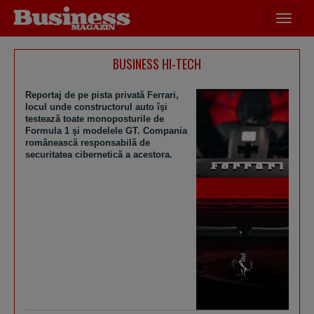
Desch
meniu
BUSINESS HI-TECH
Reportaj de pe pista privată Ferrari,
locul unde constructorul auto îşi
testează toate monoposturile de
Formula 1 şi modelele GT. Compania
românească responsabilă de
securitatea cibernetică a acestora.