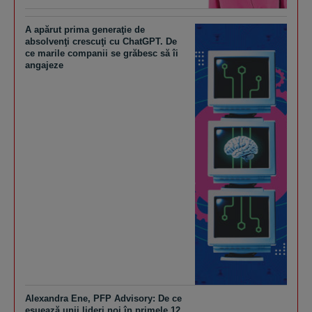
A apărut prima generaţie de
absolvenţi crescuţi cu ChatGPT. De
ce marile companii se grăbesc să îi
angajeze
Alexandra Ene, PFP Advisory: De ce
eşuează unii lideri noi în primele 12