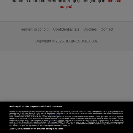
numai în acord cu termenii agreaţi şi menţionaţi in
această
pagină
.
Termeni și condiții
Confidențialitate
Cookies
Contact
Copyright © 2025 BUSINESSMEX S.A.
Nouă ne pasă ca datele tale personale să rămână confidențiale
Noi și partenerii noștri
589
stocăm și/sau accesăm informații pe dispozitivul dvs., precum identificatorii cookie unici pentru prelucrarea datelor cu caracter personal. Puteți accepta
sau gestiona preferințele dvs. făcând clic mai jos, respectiv vă puteți opune utilizării unui interes legitim în orice moment pe pagina cu politica de confidențialitate. Aceste alegeri vor
fi raportate partenerilor noștri și nu vă vor afecta navigarea.
Mai multe detalii
Noi si partenerii nostri (retelele de socializare si agentiile de publicitate partenere, precum si furnizorii nostri de servicii de date analitice) prelucram date pentru a permite
website-ului sa functioneze, pentru a personaliza continutul si anunturile publicitare afisate in functie de interesele si/sau profilul dvs., pentru a va oferi functionalitati aferente
retelelor de socializare si pentru a analiza traficul pe website. Beneficiati de drepturile prevazute de art. 15-22 din GDPR in legatura cu prelucrarea datelor cu caracter personal.
Aceste drepturi pot fi exercitate prin modalitatea indicata
aici
. Prin click pe “ACCEPT TOATE”, acceptati folosirea tuturor Tehnologiilor de tip Cookie, care implica inclusiv acceptul
dvs. cu privire la stocarea/accesarea informatiilor de catre Vendor-ii cu care colaboram. Prin click pe “VREAU SA MODIFIC SETARILE INDIVIDUAL” puteti schimba preferintele in
mod individual, mai putin cele legate de cookie strict necesare pentru functionarea website-ului.
Atât noi, cât și partenerii noștri prelucrăm datele pentru a oferi: