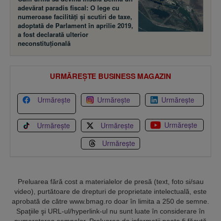
adevărat paradis fiscal: O lege cu
numeroase facilităţi şi scutiri de taxe,
adoptată de Parlament în aprilie 2019,
a fost declarată ulterior
neconstituţională
URMĂREȘTE BUSINESS MAGAZIN
Urmărește
Urmărește
Urmărește
Urmărește
Urmărește
Urmărește
Urmărește
Preluarea fără cost a materialelor de presă (text, foto si/sau
video), purtătoare de drepturi de proprietate intelectuală, este
aprobată de către www.bmag.ro doar în limita a 250 de semne.
Spaţiile şi URL-ul/hyperlink-ul nu sunt luate în considerare în
numerotarea semnelor. Preluarea de informaţii poate fi făcută