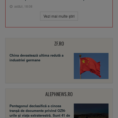
astăzi, 18:08
Vezi mai multe ştiri
ZF.RO
China devastează ultima redută a
industriei germane
ALEPHNEWS.RO
Pentagonul declasifică a cincea
tranșă de documente privind OZN-
urile și viața extraterestră. Sunt 41 de