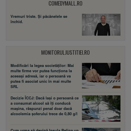
COMEDYMALL.RO
Vremuri triste. Şi păcănelele se
închid.
MONITORULJUSTITIEI.RO
Modificări la legea societăţilor: Mai
multe firme vor putea funcţiona la
aceeaşi adresă, iar o persoană va
putea fi asociat unic în mai multe
SRL
Decizie ÎCCJ: Dacă laşi o persoană ce
a consumat alcool să îţi conducă
maşina, răspunzi penal doar dacă
alcoolemia şoferului trece de 0,80 g/l
Cum urma să devină Insula Belina un