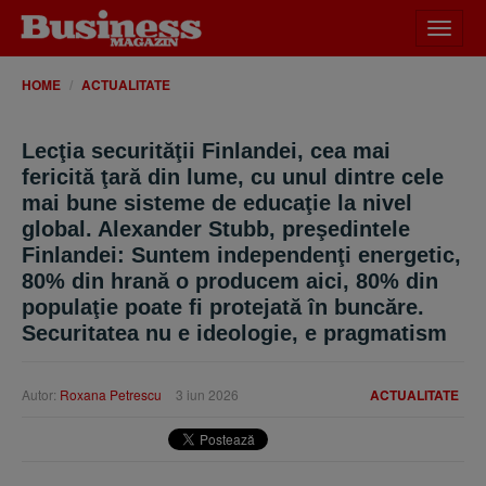
Desch
meniu
HOME
ACTUALITATE
Lecţia securităţii Finlandei, cea mai
fericită ţară din lume, cu unul dintre cele
mai bune sisteme de educaţie la nivel
global. Alexander Stubb, preşedintele
Finlandei: Suntem independenţi energetic,
80% din hrană o producem aici, 80% din
populaţie poate fi protejată în buncăre.
Securitatea nu e ideologie, e pragmatism
Autor:
Roxana Petrescu
3 iun 2026
ACTUALITATE