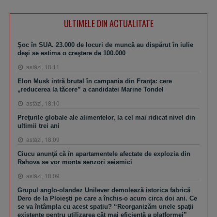
ULTIMELE DIN ACTUALITATE
Şoc în SUA. 23.000 de locuri de muncă au dispărut în iulie
deşi se estima o creştere de 100.000
astăzi, 18:11
Elon Musk intră brutal în campania din Franţa: cere
„reducerea la tăcere” a candidatei Marine Tondel
astăzi, 18:10
Preţurile globale ale alimentelor, la cel mai ridicat nivel din
ultimii trei ani
astăzi, 18:09
Ciucu anunţă că în apartamentele afectate de explozia din
Rahova se vor monta senzori seismici
astăzi, 18:09
Grupul anglo-olandez Unilever demolează istorica fabrică
Dero de la Ploieşti pe care a închis-o acum circa doi ani. Ce
se va întâmpla cu acest spaţiu? “Reorganizăm unele spaţii
existente pentru utilizarea cât mai eficientă a platformei”