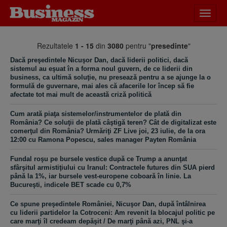
Desch
meniu
Rezultatele
1 - 15
din
3080
pentru "
presedinte
"
Dacă preşedintele Nicuşor Dan, dacă liderii politici, dacă
sistemul au eşuat în a forma noul guvern, de ce liderii din
business, ca ultimă soluţie, nu presează pentru a se ajunge la o
formulă de guvernare, mai ales că afacerile lor încep să fie
afectate tot mai mult de această criză politică
Cum arată piaţa sistemelor/instrumentelor de plată din
România? Ce soluţii de plată câştigă teren? Cât de digitalizat este
comerţul din România? Urmăriţi ZF Live joi, 23 iulie, de la ora
12:00 cu Ramona Popescu, sales manager Payten România
Fundal roşu pe bursele vestice după ce Trump a anunţat
sfârşitul armistiţiului cu Iranul: Contractele futures din SUA pierd
până la 1%, iar bursele vest-europene coboară în linie. La
Bucureşti, indicele BET scade cu 0,7%
Ce spune preşedintele României, Nicuşor Dan, după întâlnirea
cu liderii partidelor la Cotroceni: Am revenit la blocajul politic pe
care marţi îl credeam depăşit / De marţi până azi, PNL şi-a