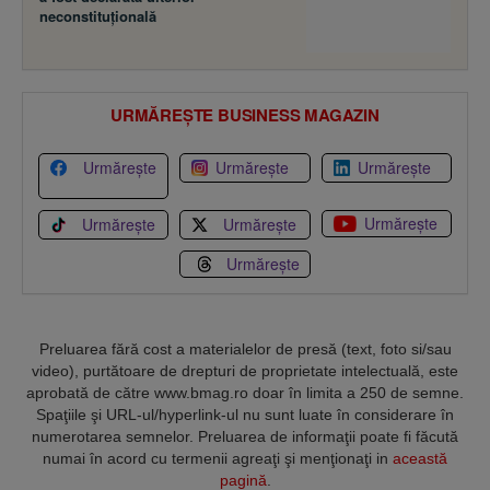
neconstituţională
URMĂREȘTE BUSINESS MAGAZIN
Urmărește
Urmărește
Urmărește
Urmărește
Urmărește
Urmărește
Urmărește
Preluarea fără cost a materialelor de presă (text, foto si/sau
video), purtătoare de drepturi de proprietate intelectuală, este
aprobată de către www.bmag.ro doar în limita a 250 de semne.
Spaţiile şi URL-ul/hyperlink-ul nu sunt luate în considerare în
numerotarea semnelor. Preluarea de informaţii poate fi făcută
numai în acord cu termenii agreaţi şi menţionaţi in
această
pagină
.