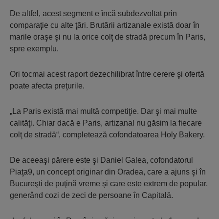
De altfel, acest segment e încă subdezvoltat prin
comparaţie cu alte ţări. Brutării artizanale există doar în
marile oraşe şi nu la orice colţ de stradă precum în Paris,
spre exemplu.
Ori tocmai acest raport dezechilibrat între cerere şi ofertă
poate afecta preţurile.
„La Paris există mai multă competiţie. Dar şi mai multe
calităţi. Chiar dacă e Paris, artizanal nu găsim la fiecare
colţ de stradă“, completează cofondatoarea Holy Bakery.
De aceeaşi părere este şi Daniel Galea, cofondatorul
Piaţa9, un concept originar din Oradea, care a ajuns şi în
Bucureşti de puţină vreme şi care este extrem de popular,
generând cozi de zeci de persoane în Capitală.