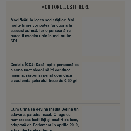
MONITORULJUSTITIEI.RO
Modificări la legea societăţilor: Mai
multe firme vor putea funcţiona la
aceeaşi adresă, iar o persoană va
putea fi asociat unic în mai multe
SRL
Decizie ÎCCJ: Dacă laşi o persoană ce
a consumat alcool să îţi conducă
maşina, răspunzi penal doar dacă
alcoolemia şoferului trece de 0,80 g/l
Cum urma să devină Insula Belina un
adevărat paradis fiscal: O lege cu
numeroase facilităţi şi scutiri de taxe,
adoptată de Parlament în aprilie 2019,
a fost declarată ulterior