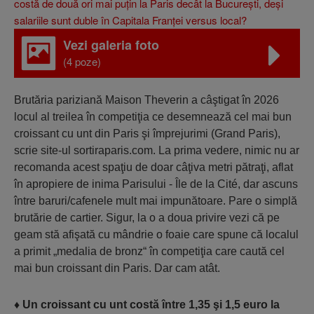
Vezi galeria foto
(4 poze)
Brutăria pariziană Maison Theverin a câştigat în 2026
locul al treilea în competiţia ce desemnează cel mai bun
croissant cu unt din Paris şi împre­jurimi (Grand Paris),
scrie site-ul sortiraparis.com. La prima vedere, nimic nu ar
recomanda acest spaţiu de doar câţiva metri pătraţi, aflat
în apro­piere de inima Parisului - Île de la Cité, dar ascuns
între baruri/cafenele mult mai impunătoare. Pare o simplă
brutărie de cartier. Sigur, la o a doua privire vezi că pe
geam stă afişată cu mândrie o foaie care spune că localul
a primit „medalia de bronz“ în competiţia care caută cel
mai bun croissant din Paris. Dar cam atât.
♦
Un croissant cu unt costă între 1,35 şi 1,5 euro la