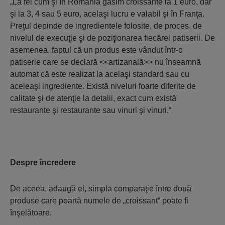
„La fel cum şi în România găsim croissante la 1 euro, dar
şi la 3, 4 sau 5 euro, acelaşi lucru e valabil şi în Franţa.
Preţul depinde de ingredientele folosite, de proces, de
nivelul de execuţie şi de poziţionarea fiecărei patiserii. De
asemenea, faptul că un produs este vândut într-o
patiserie care se declară <<artizanală>> nu înseamnă
automat că este realizat la acelaşi standard sau cu
aceleaşi ingrediente. Există niveluri foarte diferite de
calitate şi de atenţie la detalii, exact cum există
restaurante şi restaurante sau vinuri şi vinuri.“
Despre încredere
De aceea, adaugă el, simpla comparaţie între două
produse care poartă numele de „croissant“ poate fi
înşelătoare.