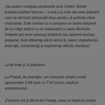
„Nu putem compara produsele unui Cedric Grolet
(celebru patiser francez – n.red.) cu cele ale unei patiserii
care se declară artizanală doar pentru că ambele vând
croissante. Este similar cu a compara un bistro obişnuit
de la colţul străzii cu un restaurant cu stele Michelin.
Ambele pot servi aceeaşi proteină sau aparent acelaşi
preparat, însă diferenţa stă în tehnică, talent, ingrediente,
execuţie, consistenţă şi experienţa oferită clientului.“
La fel este şi în patiserie.
La Piata9, de exemplu, un croissant simplu costă
aproximativ 2,48 euro cu TVA inclus, explică
antreprenorul.
„Folosim unt şi făină din Franţa, ceea ce implică costuri