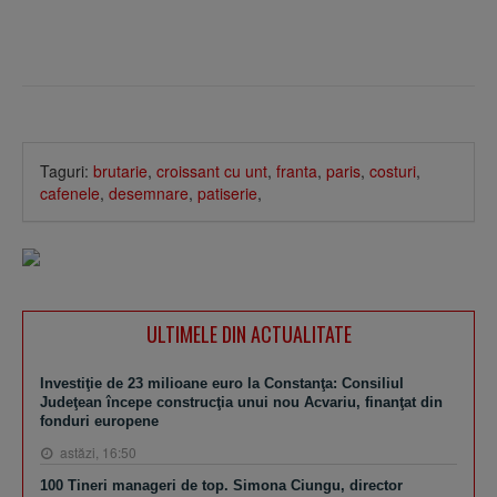
Taguri:
brutarie
,
croissant cu unt
,
franta
,
paris
,
costuri
,
cafenele
,
desemnare
,
patiserie
,
ULTIMELE DIN ACTUALITATE
Investiţie de 23 milioane euro la Constanţa: Consiliul
Judeţean începe construcţia unui nou Acvariu, finanţat din
fonduri europene
astăzi, 16:50
100 Tineri manageri de top. Simona Ciungu, director