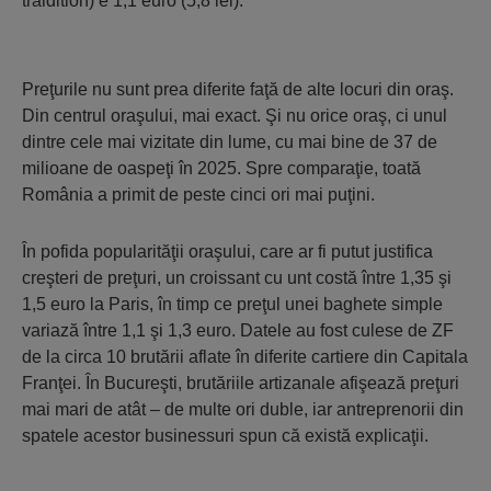
traidition) e 1,1 euro (5,8 lei).
Preţurile nu sunt prea diferite faţă de alte locuri din oraş.
Din centrul oraşului, mai exact. Şi nu orice oraş, ci unul
dintre cele mai vizitate din lume, cu mai bine de 37 de
milioane de oaspeţi în 2025. Spre comparaţie, toată
România a primit de peste cinci ori mai puţini.
În pofida popularităţii oraşului, care ar fi putut justifica
creşteri de preţuri, un croissant cu unt costă între 1,35 şi
1,5 euro la Paris, în timp ce preţul unei baghete simple
variază între 1,1 şi 1,3 euro. Datele au fost culese de ZF
de la circa 10 brutării aflate în diferite cartiere din Capitala
Franţei. În Bucureşti, brutăriile artizanale afişează preţuri
mai mari de atât – de multe ori duble, iar antreprenorii din
spa­tele acestor businessuri spun că există explicaţii.