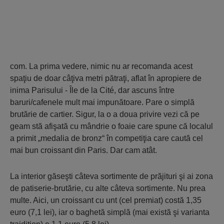
com. La prima vedere, nimic nu ar recomanda acest
spaţiu de doar câţiva metri pătraţi, aflat în apro­piere de
inima Parisului - Île de la Cité, dar ascuns între
baruri/cafenele mult mai impunătoare. Pare o simplă
brutărie de cartier. Sigur, la o a doua privire vezi că pe
geam stă afişată cu mândrie o foaie care spune că localul
a primit „medalia de bronz“ în competiţia care caută cel
mai bun croissant din Paris. Dar cam atât.
La interior găseşti câteva sortimente de prăji­turi şi ai zona
de patiserie-brutărie, cu alte câteva sortimente. Nu prea
multe. Aici, un croissant cu unt (cel premiat) costă 1,35
euro (7,1 lei), iar o baghetă simplă (mai există şi varianta