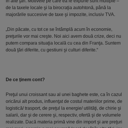
în alte ţări. Motivele pe care ea le expune sunt multiple –
de la taxele locale şi la birocraţia autohtonă, până la
majorările succe­sive de taxe şi impozite, inclusiv TVA.
„Din păcate, cu tot ce se întâmplă acum în economie,
preţurile vor mai creşte. Noi aici avem două crize, deci nu
putem compara situaţia locală cu cea din Franţa. Suntem
două ţări diferite, cu gestiuni şi culturi diferite.“
De ce ţinem cont?
Preţul unui croissant sau al unei baghete este, ca în cazul
oricărui alt produs, influenţat de costul materiilor prime, de
logistică/ trasport, de preţul la energie/ utilităţi, de chirie şi
salarii, dar şi de cerere şi, respectiv, ofertă şi de volumele
realizate. Dacă materia primă vine din import şi are preţuri