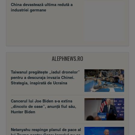
China devastează ultima redută a
industriei germane
ALEPHNEWS.RO
Taiwanul pregătește „iadul dronelor”
pentru a descuraja invazia Chinei.
Strategia, inspirată de Ucraina
Cancerul lui Joe Biden s-a extins
„dincolo de oase”, anunță fiul său,
Hunter Biden
Netanyahu respinge planul de pace al
lui Trump pentru Gaza: Israelul nu se