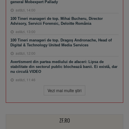
general Mobexpert Pallady
astăzi, 14:00
100 Tineri manageri de top. Mihai Bucheru, Director
Advisory, Servicii Forensic, Deloitte România
astăzi, 13:00
100 Tineri manageri de top. Dragoş Andronache, Head of
Digital & Technology United Media Services
astăzi, 12:00
Avertisment din partea mediului de afaceri: Lipsa de
stabilitate din sectorul public blochează banii. Ei există, dar
nu circulă VIDEO
astăzi, 11:46
Vezi mai multe ştiri
ZF.RO