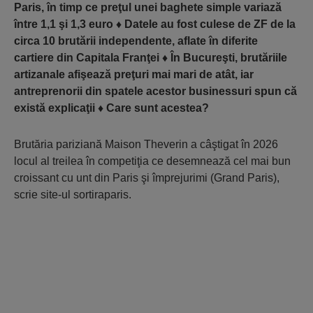
Paris, în timp ce preţul unei baghete simple variază
între 1,1 şi 1,3 euro
♦
Datele au fost culese de ZF de la
circa 10 brutării independente, aflate în diferite
cartiere din Capitala Franţei
♦
În Bucureşti, brutăriile
artizanale afişează preţuri mai mari de atât, iar
antreprenorii din spatele acestor businessuri spun că
există explicaţii
♦
Care sunt acestea?
Brutăria pariziană Maison Theverin a câştigat în 2026
locul al treilea în competiţia ce desemnează cel mai bun
croissant cu unt din Paris şi împre­jurimi (Grand Paris),
scrie site-ul sortiraparis.