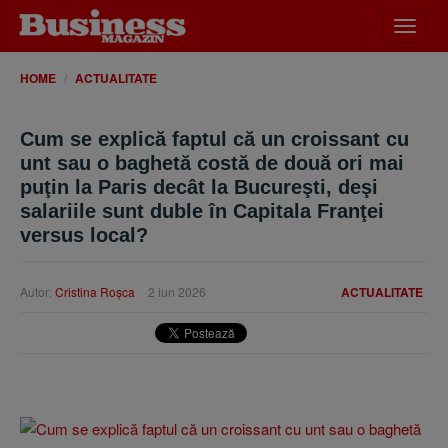
Desch
meniu
HOME
ACTUALITATE
Cum se explică faptul că un croissant cu
unt sau o baghetă costă de două ori mai
puţin la Paris decât la Bucureşti, deşi
salariile sunt duble în Capitala Franţei
versus local?
Autor:
Cristina Roşca
2 iun 2026
ACTUALITATE