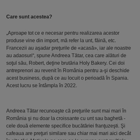
Care sunt acestea?
„Aproape tot ce e necesar pentru realizarea acestor
produse vine din import, mă refer la unt, făină, etc.
Francezii au aşadar preţurile de «acasă», iar ale noastre
au adaosuri“, spune Andreea Tătar, cea care alături de
soţul său, Robert, deţine brutăria Holy Bakery. Cei doi
antreprenori au revenit în România pentru a-şi deschide
acest business, după ce au locuit o perioadă în Spania.
Acest lucru se întâmpla în 2022.
Andreea Tătar recunoaşte că preţurile sunt mai mari în
România şi nu doar la croissante cu unt sau baghetă -
cele două elemente specifice bucă­tăriei franţuzeşti. Şi
cafeaua are preţuri similare sau chiar mai mari aici decât