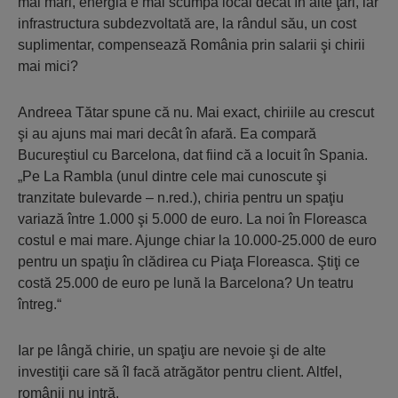
mai mari, energia e mai scumpă local decât în alte ţări, iar
infrastructura subdezvoltată are, la rândul său, un cost
suplimentar, compensează România prin salarii şi chirii
mai mici?
Andreea Tătar spune că nu. Mai exact, chiriile au crescut
şi au ajuns mai mari decât în afară. Ea compară
Bucureştiul cu Barcelona, dat fiind că a locuit în Spania.
„Pe La Rambla (unul dintre cele mai cunoscute şi
tranzitate bulevarde – n.red.), chiria pentru un spaţiu
variază între 1.000 şi 5.000 de euro. La noi în Floreasca
costul e mai mare. Ajunge chiar la 10.000-25.000 de euro
pentru un spaţiu în clădirea cu Piaţa Floreasca. Ştiţi ce
costă 25.000 de euro pe lună la Barcelona? Un teatru
întreg.“
Iar pe lângă chirie, un spaţiu are nevoie şi de alte
investiţii care să îl facă atrăgător pentru client. Altfel,
românii nu intră.