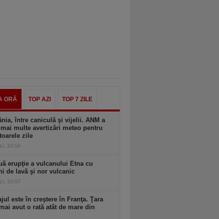
A ORĂ
TOP AZI
TOP 7 ZILE
ia, între caniculă şi vijelii. ANM a
mai multe avertizări meteo pentru
oarele zile
zi, 10:58
ă erupţie a vulcanului Etna cu
ni de lavă şi nor vulcanic
zi, 10:57
ul este în creştere în Franţa. Ţara
mai avut o rată atât de mare din