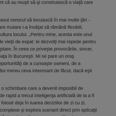
nt că au reuşit să-şi construiască o viaţă care
 avut norocul să locuiască în mai multe ţări -
re mutare i-a învăţat să rămână flexibili,
cultura locului. „Pentru mine, acesta este unul
le vieţii de expat: te dezvolţi mai repede pentru
tare. În ceea ce priveşte provocările, sincer,
aţa în Bucureşti. Mi se pare un oraş
oportunităţi de a cunoaşte oameni, de a
ăsi mereu ceva interesant de făcut, dacă eşti
ă o schimbare care a devenit imposibil de
e rapid a trecut inteligenţa artificială de la a fi
 folosit deja în luarea deciziilor de zi cu zi.
 complexe şi explora scenarii direct prin aplicaţii