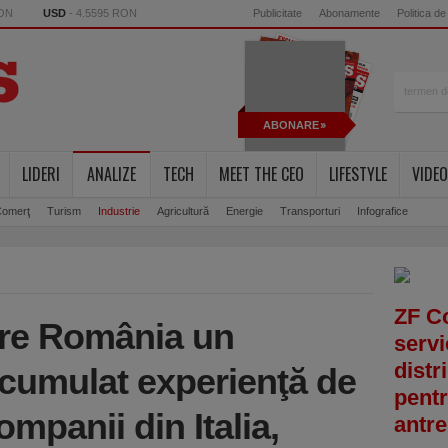
RON
USD
- 4.5595 RON
Publicitate
Abonamente
Politica de
ABONARE
LIDERI
ANALIZE
TECH
MEET THE CEO
LIFESTYLE
VIDEO
omerţ
Turism
Industrie
Agricultură
Energie
Transporturi
Infografice
ZF C
re România un
servi
distr
acumulat experienţă de
pentr
mpanii din Italia,
antre