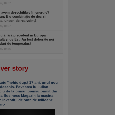
zi, 10:57
 avem dezechilibre în energie?
an: E o combinaţie de decizii
te, uneori de rea-voinţă
zi, 10:57
ulă fără precedent în Europa
ală şi de Est. Au fost doborâte noi
duri de temperatură
zi, 10:56
ver story
ariu închis după 17 ani, unul nou
 deschis. Povestea lui Iulian
ciu de la primul premiu primit din
ea Business Magazin la maşina
e investiţii de sute de milioane
uro