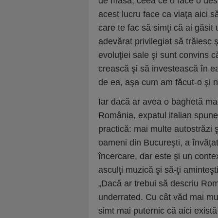
de masă, ceea ce o face o desti
acest lucru face ca viaţa aici s
care te fac să simţi că ai găsit
adevărat privilegiat să trăiesc
evoluţiei sale şi sunt convins
crească şi să investească în ea
de ea, aşa cum am făcut-o şi n
Iar dacă ar avea o baghetă mag
România, expatul italian spune 
practică: mai multe autostrăzi ş
oameni din Bucureşti, a învăţat
încercare, dar este şi un contex
asculţi muzică şi să-ţi aminteş
„Dacă ar trebui să descriu Româ
underrated. Cu cât văd mai mul
simt mai puternic că aici există