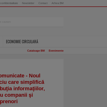
 confidentialitate
Newsletter
Contact
Arhiva BM
ECONOMIE CIRCULARĂ
Cataloage BM
Evenimente
omunicate - Noul
ciu care simplifică
ibuţia informaţiilor,
u companii şi
prenori