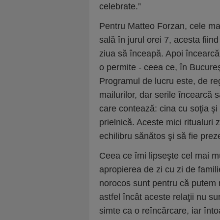
celebrate.”
Pentru Matteo Forzan, cele mai
sală în jurul orei 7, acesta fii
ziua să înceapă. Apoi încearcă s
o permite - ceea ce, în Bucureş
Programul de lucru este, de reg
mailurilor, dar serile încearcă 
care contează: cina cu soţia ş
prielnică. Aceste mici ritualuri 
echilibru sănătos şi să fie prez
Ceea ce îmi lipseşte cel mai mul
apropierea de zi cu zi de familie
norocos sunt pentru că putem r
astfel încât aceste relaţii nu 
simte ca o reîncărcare, iar în