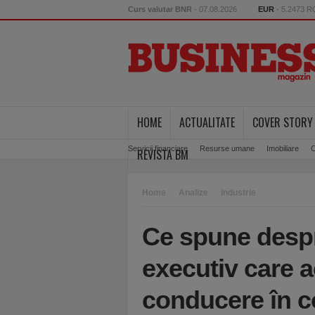
Curs valutar BNR
- 07.08.2026
EUR
- 5.2473 
HOME
ACTUALITATE
COVER STORY
Servicii financiare
Resurse umane
Imobiliare
C
REVISTA BM
Home
Analize
Industrie
Ce spune desp
executiv care 
conducere în co