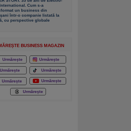
R STORY. 35 de ani de Electro-
 International. Cum s-a
sformat un business din
şani într-o companie listată la
ă, cu perspective globale
MĂREȘTE BUSINESS MAGAZIN
Urmărește
Urmărește
Urmărește
Urmărește
Urmărește
Urmărește
Urmărește