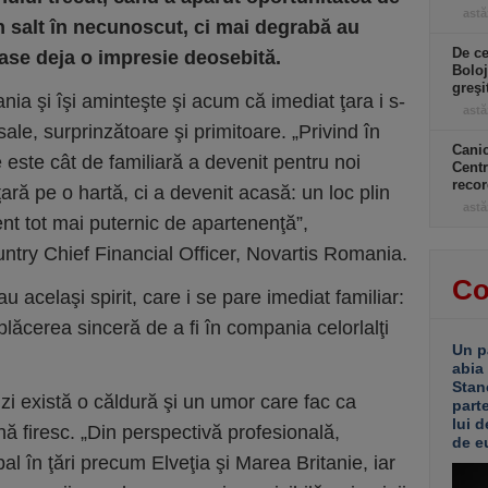
astă
n salt în necunoscut, ci mai degrabă au
De ce
ăsase deja o impresie deosebită.
Boloj
greşi
ania şi îşi aminteşte şi acum că imediat ţara i s-
astă
 sale, surprinzătoare şi primitoare. „Privind în
Canic
ste cât de familiară a devenit pentru noi
Centr
recor
ră pe o hartă, ci a devenit acasă: un loc plin
astă
ent tot mai puternic de apartenenţă”,
try Chief Financial Officer, Novartis Romania.
Co
i au acelaşi spirit, care i se pare imediat familiar:
lăcerea sinceră de a fi în compania celorlalţi
Un p
abia
Stan
zi există o căldură şi un umor care fac ca
part
lui d
ă firesc. „Din perspectivă profesională,
de e
al în ţări precum Elveţia şi Marea Britanie, iar