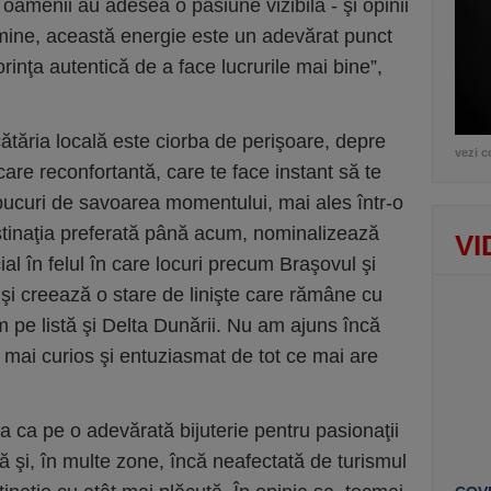
 oamenii au adesea o pasiune vizibilă - şi opinii
u mine, această energie este un adevărat punct
dorinţa autentică de a face lucrurile mai bine”,
ătăria locală este ciorba de perişoare, depre
vezi c
re reconfortantă, care te face instant să te
e bucuri de savoarea momentului, mai ales într-o
stinaţia preferată până acum, nominalizează
VI
al în felul în care locuri precum Braşovul şi
 şi creează o stare de linişte care rămâne cu
m pe listă şi Delta Dunării. Nu am ajuns încă
 mai curios şi entuziasmat de tot ce mai are
ca pe o adevărată bijuterie pentru pasionaţii
că şi, în multe zone, încă neafectată de turismul