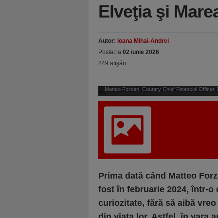
Elveţia şi Mare
Autor:
Ioana Mihai-Andrei
Postat la
02 iunie 2026
249 afişări
Matteo Forzan, Country Chief Financial Officer,
principal în ţări precum Elveţia şi Marea Britanie
şi opinii mai ferme - în discuţii. Pentru mine, ac
autent
Prima dată când Matteo Forz
fost în februarie 2024, într-o
curiozitate, fără să aibă vre
din viaţa lor. Astfel, în vara