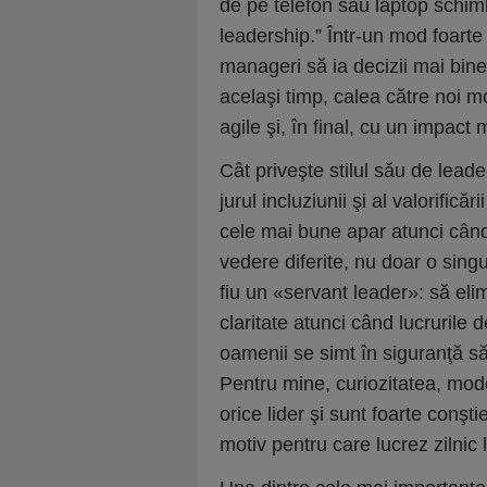
de pe telefon sau laptop schimb
leadership.” Într-un mod foarte p
manageri să ia decizii mai bine
acelaşi timp, calea către noi m
agile şi, în final, cu un impact
Cât priveşte stilul său de lead
jurul incluziunii şi al valorifică
cele mai bune apar atunci când
vedere diferite, nu doar o sin
fiu un «servant leader»: să eli
claritate atunci când lucrurile
oamenii se simt în siguranţă s
Pentru mine, curiozitatea, modes
orice lider şi sunt foarte conşt
motiv pentru care lucrez zilnic l