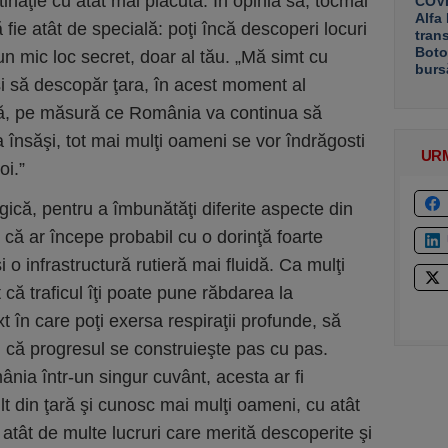
naţie cu atât mai plăcută. În opinia sa, tocmai
COVE
Alfa
ă fie atât de specială: poţi încă descoperi locuri
tran
Boto
 un mic loc secret, doar al tău. „Mă simt cu
burs
 şi să descopăr ţara, în acest moment al
 că, pe măsură ce România va continua să
 însăşi, tot mai mulţi oameni se vor îndrăgosti
UR
oi.”
ică, pentru a îmbunătăţi diferite aspecte din
că ar începe probabil cu o dorinţă foarte
i o infrastructură rutieră mai fluidă. Ca mulţi
 că traficul îţi poate pune răbdarea la
t în care poţi exersa respiraţii profunde, să
ti că progresul se construieşte pas cu pas.
nia într-un singur cuvânt, acesta ar fi
t din ţară şi cunosc mai mulţi oameni, cu atât
 atât de multe lucruri care merită descoperite şi