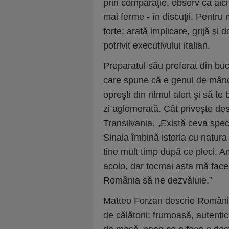
prin comparaţie, observ că aici
mai ferme - în discuţii. Pentr
forte: arată implicare, grijă şi 
potrivit executivului italian.
Preparatul său preferat din buc
care spune că e genul de mânca
opreşti din ritmul alert şi să t
zi aglomerată. Cât priveşte de
Transilvania. „Există ceva speci
Sinaia îmbină istoria cu natura
tine mult timp după ce pleci. A
acolo, dar tocmai asta mă face
România să ne dezvăluie.”
Matteo Forzan descrie România 
de călătorii: frumoasă, autenti