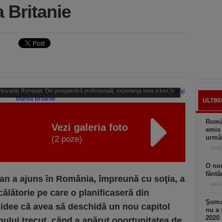
a Britanie
 Novartis Romania: Din perspectivă profesională, experienţa mea a fost în
ULTIM
, iar prin comparaţie, observ că aici oamenii au adesea o pasiune vizibilă -
eastă energie este un adevărat punct forte: arată implicare, grijă şi dorinţa
Român
Vezi galeria foto
emis 
ică de a face lucrurile mai bine.
următ
(2 poze)
astă
O nou
fântâ
an a ajuns în România, împreună cu soţia, a
astă
 călătorie pe care o planificaseră din
Şomaj
o idee că avea să deschidă un nou capitol
nu a 
2020
 anului trecut, când a apărut oportunitatea de