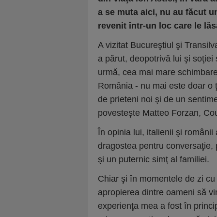
a se muta aici, nu au făcut u
revenit într-un loc care le l
A vizitat Bucureştiul şi Transilv
a părut, deopotrivă lui şi soţiei
urmă, cea mai mare schimbare e
România - nu mai este doar o ţa
de prieteni noi şi de un sentim
povesteşte Matteo Forzan, Coun
În opinia lui, italienii şi români
dragostea pentru conversaţie, p
şi un puternic simţ al familiei.
Chiar şi în momentele de zi cu 
apropierea dintre oameni să vin
experienţa mea a fost în princip