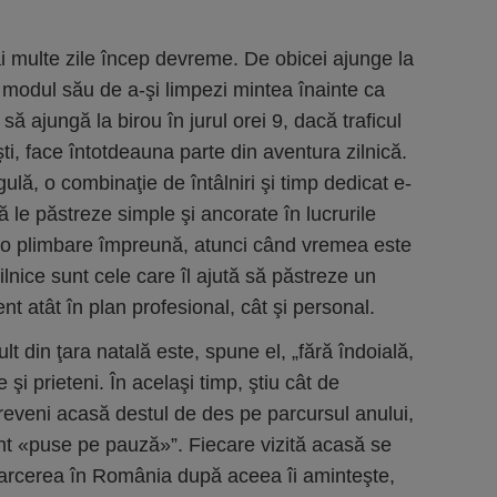
 multe zile încep devreme. De obicei ajunge la
nd modul său de a-şi limpezi mintea înainte ca
ă ajungă la birou în jurul orei 9, dacă traficul
ti, face întotdeauna parte din aventura zilnică.
ulă, o combinaţie de întâlniri şi timp dedicat e-
să le păstreze simple şi ancorate în lucrurile
i o plimbare împreună, atunci când vremea este
zilnice sunt cele care îl ajută să păstreze un
ent atât în plan profesional, cât şi personal.
t din ţara natală este, spune el, „fără îndoială,
 şi prieteni. În acelaşi timp, ştiu cât de
eveni acasă destul de des pe parcursul anului,
sunt «puse pe pauză»”. Fiecare vizită acasă se
toarcerea în România după aceea îi aminteşte,