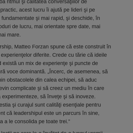
ă ritmul şi calitatea conversaţiilor de
ractic, acest lucru îi ajută pe lideri şi pe
 fundamentate şi mai rapid, şi deschide, în
oduri de lucru, mai orientate spre date, mai
 mai mare.
ership, Matteo Forzan spune că este construit în
rii experienţelor diferite. Crede cu tărie că ideile
 există un mix de experienţe şi puncte de
gură voce dominantă. „Încerc, de asemenea, să
min obstacolele din calea echipei, să aduc
 devin complicate şi să creez un mediu în care
ă experimenteze, să înveţe şi să inoveze.
tia şi curajul sunt calităţi esenţiale pentru
ient că leadershipul este un parcurs în sine,
a a le consolida pe toate trei.”