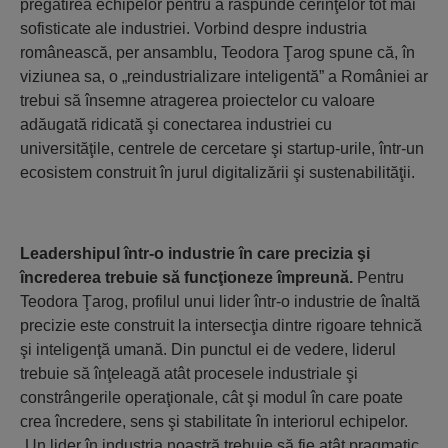
pregătirea echipelor pentru a răspunde cerinţelor tot mai
sofisticate ale industriei. Vorbind despre industria
românească, per ansamblu, Teodora Ţarog spune că, în
viziunea sa, o „reindustrializare inteligentă” a României ar
trebui să însemne atragerea proiectelor cu valoare
adăugată ridicată şi conectarea industriei cu
universităţile, centrele de cercetare şi startup-urile, într-un
ecosistem construit în jurul digitalizării şi sustenabilităţii.
Leadershipul într-o industrie în care precizia şi
încrederea trebuie să funcţioneze împreună.
Pentru
Teodora Ţarog, profilul unui lider într-o industrie de înaltă
precizie este construit la intersecţia dintre rigoare tehnică
şi inteligenţă umană. Din punctul ei de vedere, liderul
trebuie să înţeleagă atât procesele industriale şi
constrângerile operaţionale, cât şi modul în care poate
crea încredere, sens şi stabilitate în interiorul echipelor.
„Un lider în industria noastră trebuie să fie atât pragmatic,