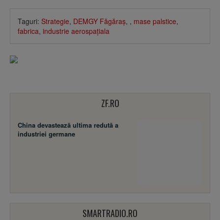
Taguri:
Strategie
,
DEMGY Făgăraş
,
,
mase palstice
,
fabrica
,
industrie aerospaţiala
ZF.RO
China devastează ultima redută a
industriei germane
SMARTRADIO.RO