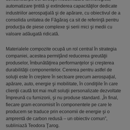
automatizare ţintită şi extinderea capacităţilor dedicate
industriilor aerospaţială şi de apărare, cu obiectivul de a
consolida unitatea de Făgăraş ca sit de referinţă pentru
producţia de piese complexe şi serii mici şi medii cu
valoare adăugată ridicată.
Materialele compozite ocupă un rol central în strategia
companiei, acestea permiţând reducerea greutăţii
produselor, îmbunătăţirea performanţelor şi creşterea
durabilităţii componentelor. Cererea pentru astfel de
soluţii este în creştere în sectoare precum aerospaţial,
apărare, auto, energie şi mobilitate, în condiţiile în care
clienţii caută tot mai mult soluţii personalizate dezvoltate
împreună cu furnizorii, şi nu produse standard. „În final,
fiecare gram economisit în componentele pe care le
producem se traduce prin economii de energie şi o
amprentă de carbon redusă – un obiectiv comun”,
subliniază Teodora Ţarog.