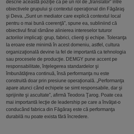
descrie această poziţie ca pe un rol de „translator” între
obiectivele grupului şi contextul operaţional din Făgăraş
şi Deva. „Sunt un mediator care explică contextul local
pentru o mai bună coerenţă”, spune ea, subliniind că
obiectivul final rămâne alinierea intereselor tuturor
actorilor implicaţi: grup, fabrici, clienţi şi echipe. Toleranţa
la eroare este minimă în acest domeniu, astfel, cultura
organizaţională devine la fel de importantă ca tehnologia
sau procesele de producţie. DEMGY pune accent pe
responsabilitate, înţelegerea standardelor şi
îmbunătăţirea continuă, însă performanţa nu este
construită doar prin presiune operaţională. „Performanţa
apare atunci când echipele se simt responsabile, dar şi
sprijinite şi ascultate”, afirmă Teodora Ţarog. Poate cea
mai importantă lecţie de leadership pe care a învăţat-o
conducând fabrica din Făgăraş este că performanţa
durabilă nu poate exista fără încredere.