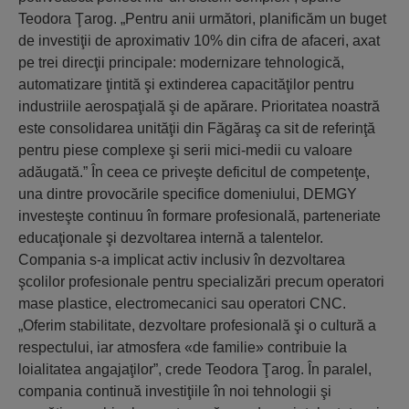
Teodora Ţarog. „Pentru anii următori, planificăm un buget
de investiţii de aproximativ 10% din cifra de afaceri, axat
pe trei direcţii principale: modernizare tehnologică,
automatizare ţintită şi extinderea capacităţilor pentru
industriile aerospaţială şi de apărare. Prioritatea noastră
este consolidarea unităţii din Făgăraş ca sit de referinţă
pentru piese complexe şi serii mici-medii cu valoare
adăugată.” În ceea ce priveşte deficitul de competenţe,
una dintre provocările specifice domeniului, DEMGY
investeşte continuu în formare profesională, parteneriate
educaţionale şi dezvoltarea internă a talentelor.
Compania s-a implicat activ inclusiv în dezvoltarea
şcolilor profesionale pentru specializări precum operatori
mase plastice, electromecanici sau operatori CNC.
„Oferim stabilitate, dezvoltare profesională şi o cultură a
respectului, iar atmosfera «de familie» contribuie la
loialitatea angajaţilor”, crede Teodora Ţarog. În paralel,
compania continuă investiţiile în noi tehnologii şi