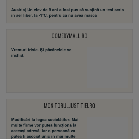
Austria| Un elev de 9 ani a fost pus să susţină un test scris
în aer liber, la -1°C, pentru că nu avea mască
COMEDYMALL.RO
Vremuri triste. Şi păcănelele se
închid.
MONITORULJUSTITIEI.RO
Modificări la legea societăţilor: Mai
multe firme vor putea funcţiona la
aceeaşi adresă, iar o persoană va
putea fi asociat unic în mai multe