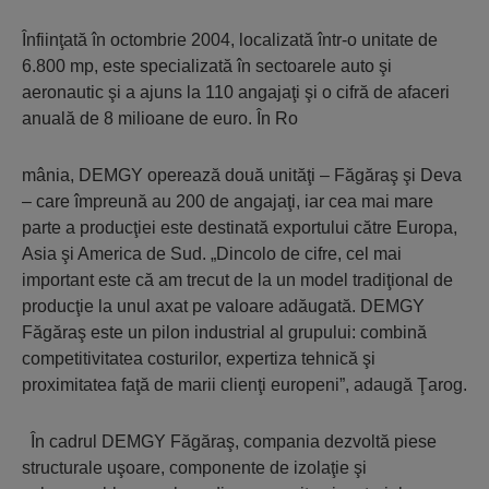
Înfiinţată în octombrie 2004, localizată într-o unitate de
6.800 mp, este specializată în sectoarele auto şi
aeronautic şi a ajuns la 110 angajaţi şi o cifră de afaceri
anuală de 8 milioane de euro. În Ro
mânia, DEMGY operează două unităţi – Făgăraş şi Deva
– care împreună au 200 de angajaţi, iar cea mai mare
parte a producţiei este destinată exportului către Europa,
Asia şi America de Sud. „Dincolo de cifre, cel mai
important este că am trecut de la un model tradiţional de
producţie la unul axat pe valoare adăugată. DEMGY
Făgăraş este un pilon industrial al grupului: combină
competitivitatea costurilor, expertiza tehnică şi
proximitatea faţă de marii clienţi europeni”, adaugă Ţarog.
În cadrul DEMGY Făgăraş, compania dezvoltă piese
structurale uşoare, componente de izolaţie şi