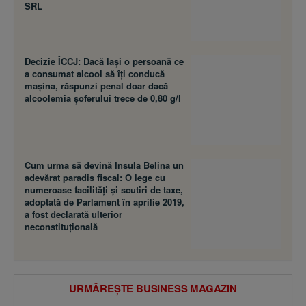
SRL
Decizie ÎCCJ: Dacă laşi o persoană ce
a consumat alcool să îţi conducă
maşina, răspunzi penal doar dacă
alcoolemia şoferului trece de 0,80 g/l
Cum urma să devină Insula Belina un
adevărat paradis fiscal: O lege cu
numeroase facilităţi şi scutiri de taxe,
adoptată de Parlament în aprilie 2019,
a fost declarată ulterior
neconstituţională
URMĂREȘTE BUSINESS MAGAZIN