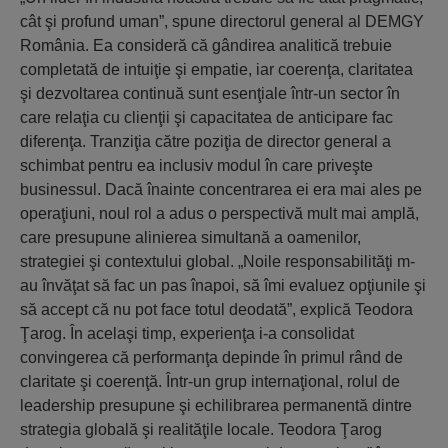
cât şi profund uman”, spune directorul general al DEMGY
România. Ea consideră că gândirea analitică trebuie
completată de intuiţie şi empatie, iar coerenţa, claritatea
şi dezvoltarea continuă sunt esenţiale într-un sector în
care relaţia cu clienţii şi capacitatea de anticipare fac
diferenţa. Tranziţia către poziţia de director general a
schimbat pentru ea inclusiv modul în care priveşte
businessul. Dacă înainte concentrarea ei era mai ales pe
operaţiuni, noul rol a adus o perspectivă mult mai amplă,
care presupune alinierea simultană a oamenilor,
strategiei şi contextului global. „Noile responsabilităţi m-
au învăţat să fac un pas înapoi, să îmi evaluez opţiunile şi
să accept că nu pot face totul deodată”, explică Teodora
Ţarog. În acelaşi timp, experienţa i-a consolidat
convingerea că performanţa depinde în primul rând de
claritate şi coerenţă. Într-un grup internaţional, rolul de
leadership presupune şi echilibrarea permanentă dintre
strategia globală şi realităţile locale. Teodora Ţarog