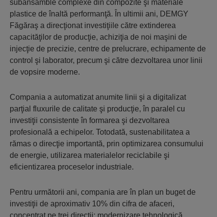
subansamble complexe din compozite şi materiale
plastice de înaltă performanţă. În ultimii ani, DEMGY
Făgăraş a direcţionat investiţiile către extinderea
capacităţilor de producţie, achiziţia de noi maşini de
injecţie de precizie, centre de prelucrare, echipamente de
control şi laborator, precum şi către dezvoltarea unor linii
de vopsire moderne.
Compania a automatizat anumite linii şi a digitalizat
parţial fluxurile de calitate şi producţie, în paralel cu
investiţii consistente în formarea şi dezvoltarea
profesională a echipelor. Totodată, sustenabilitatea a
rămas o direcţie importantă, prin optimizarea consumului
de energie, utilizarea materialelor reciclabile şi
eficientizarea proceselor industriale.
Pentru următorii ani, compania are în plan un buget de
investiţii de aproximativ 10% din cifra de afaceri,
concentrat pe trei direcţii: modernizare tehnologică,