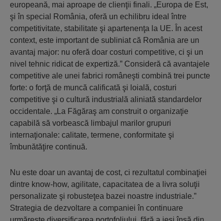
europeană, mai aproape de clienţii finali. „Europa de Est,
şi în special România, oferă un echilibru ideal între
competitivitate, stabilitate şi apartenenţa la UE. În acest
context, este important de subliniat că România are un
avantaj major: nu oferă doar costuri competitive, ci şi un
nivel tehnic ridicat de expertiză.” Consideră că avantajele
competitive ale unei fabrici româneşti combină trei puncte
forte: o forţă de muncă calificată şi loială, costuri
competitive şi o cultură industrială aliniată standardelor
occidentale. „La Făgăraş am construit o organizaţie
capabilă să vorbească limbajul marilor grupuri
internaţionale: calitate, termene, conformitate şi
îmbunătăţire continuă.
Nu este doar un avantaj de cost, ci rezultatul combinaţiei
dintre know-how, agilitate, capacitatea de a livra soluţii
personalizate şi robusteţea bazei noastre industriale.”
Strategia de dezvoltare a companiei în continuare
urmăreşte diversificarea portofoliului, fără a ieşi însă din