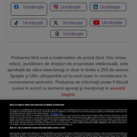
Urmărește
Urmărește
Urmărește
Urmărește
Urmărește
Urmărește
Urmărește
Preluarea fără cost a materialelor de presă (text, foto si/sau
video), purtătoare de drepturi de proprietate intelectuală, este
aprobată de către www.bmag.ro doar în limita a 250 de semne.
Spaţiile şi URL-ul/hyperlink-ul nu sunt luate în considerare în
numerotarea semnelor. Preluarea de informaţii poate fi făcută
numai în acord cu termenii agreaţi şi menţionaţi in
această
pagină
.
Nouă ne pasă ca datele tale personale să rămână confidențiale
Noi și partenerii noștri
589
stocăm și/sau accesăm informații pe dispozitivul dvs., precum identificatorii cookie unici pentru prelucrarea datelor cu caracter personal. Puteți accepta
sau gestiona preferințele dvs. făcând clic mai jos, respectiv vă puteți opune utilizării unui interes legitim în orice moment pe pagina cu politica de confidențialitate. Aceste alegeri vor
fi raportate partenerilor noștri și nu vă vor afecta navigarea.
Mai multe detalii
Noi si partenerii nostri (retelele de socializare si agentiile de publicitate partenere, precum si furnizorii nostri de servicii de date analitice) prelucram date pentru a permite
Termeni și condiții
Confidențialitate
Cookies
Contact
website-ului sa functioneze, pentru a personaliza continutul si anunturile publicitare afisate in functie de interesele si/sau profilul dvs., pentru a va oferi functionalitati aferente
retelelor de socializare si pentru a analiza traficul pe website. Beneficiati de drepturile prevazute de art. 15-22 din GDPR in legatura cu prelucrarea datelor cu caracter personal.
Aceste drepturi pot fi exercitate prin modalitatea indicata
aici
. Prin click pe “ACCEPT TOATE”, acceptati folosirea tuturor Tehnologiilor de tip Cookie, care implica inclusiv acceptul
dvs. cu privire la stocarea/accesarea informatiilor de catre Vendor-ii cu care colaboram. Prin click pe “VREAU SA MODIFIC SETARILE INDIVIDUAL” puteti schimba preferintele in
mod individual, mai putin cele legate de cookie strict necesare pentru functionarea website-ului.
Atât noi, cât și partenerii noștri prelucrăm datele pentru a oferi:
Copyright © 2025 BUSINESSMEX S.A.
Stocarea și/sau accesarea informațiilor de pe un dispozitiv. Măsurarea performanței reclamelor. Utilizarea profilurilor pentru selectarea conținutului personalizat. Dezvoltarea și
îmbunătățirea serviciilor. Crearea profilurilor de conținut personalizat. Utilizarea profilurilor pentru selectarea publicității personalizate. Crearea profilurilor pentru publicitate
personalizată. Măsurarea performanței conținutului. Înțelegerea publicului prin statistici sau combinații de date din surse diferite. Utilizarea datelor limitate pentru a selecta