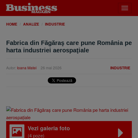
Desch
meniu
HOME
ANALIZE
INDUSTRIE
Fabrica din Făgăraş care pune România pe
harta industriei aerospaţiale
Autor:
Ioana Matei
26 mai 2026
INDUSTRIE
Vezi galeria foto
(4 poze)