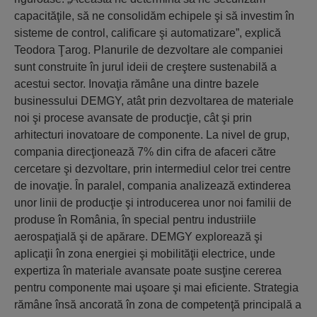
capacităţile, să ne consolidăm echipele şi să investim în
sisteme de control, calificare şi automatizare”, explică
Teodora Ţarog. Planurile de dezvoltare ale companiei
sunt construite în jurul ideii de creştere sustenabilă a
acestui sector. Inovaţia rămâne una dintre bazele
businessului DEMGY, atât prin dezvoltarea de materiale
noi şi procese avansate de producţie, cât şi prin
arhitecturi inovatoare de componente. La nivel de grup,
compania direcţionează 7% din cifra de afaceri către
cercetare şi dezvoltare, prin intermediul celor trei centre
de inovaţie. În paralel, compania analizează extinderea
unor linii de producţie şi introducerea unor noi familii de
produse în România, în special pentru industriile
aerospaţială şi de apărare. DEMGY explorează şi
aplicaţii în zona energiei şi mobilităţii electrice, unde
expertiza în materiale avansate poate susţine cererea
pentru componente mai uşoare şi mai eficiente. Strategia
rămâne însă ancorată în zona de competenţă principală a