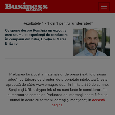
Desch
meniu
Rezultatele
1 - 1
din
1
pentru "
underrated
"
Ce spune despre România un executiv
care acumulat experienţă de conducere
în companii din Italia, Elveţia şi Marea
Britanie
Preluarea fără cost a materialelor de presă (text, foto si/sau
video), purtătoare de drepturi de proprietate intelectuală, este
aprobată de către www.bmag.ro doar în limita a 250 de semne.
Spaţiile şi URL-ul/hyperlink-ul nu sunt luate în considerare în
numerotarea semnelor. Preluarea de informaţii poate fi făcută
numai în acord cu termenii agreaţi şi menţionaţi in
această
pagină
.