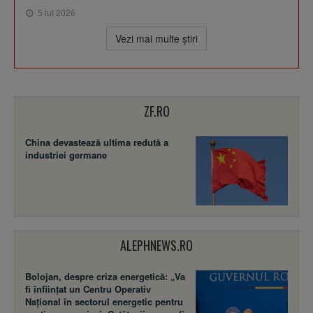
5 iul 2026
Vezi mai multe ştiri
ZF.RO
China devastează ultima redută a
industriei germane
ALEPHNEWS.RO
Bolojan, despre criza energetică: „Va
fi înființat un Centru Operativ
Național în sectorul energetic pentru