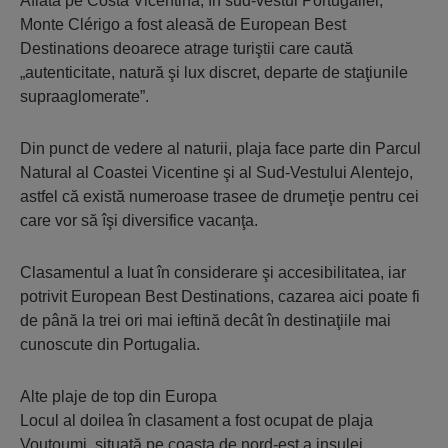
Aflată pe Costa Vicentina, în sud-vestul Portugaliei,
Monte Clérigo a fost aleasă de European Best
Destinations deoarece atrage turiştii care caută
„autenticitate, natură şi lux discret, departe de staţiunile
supraaglomerate”.
Din punct de vedere al naturii, plaja face parte din Parcul
Natural al Coastei Vicentine şi al Sud-Vestului Alentejo,
astfel că există numeroase trasee de drumeţie pentru cei
care vor să îşi diversifice vacanţa.
Clasamentul a luat în considerare şi accesibilitatea, iar
potrivit European Best Destinations, cazarea aici poate fi
de până la trei ori mai ieftină decât în destinaţiile mai
cunoscute din Portugalia.
Alte plaje de top din Europa
Locul al doilea în clasament a fost ocupat de plaja
Voutoumi, situată pe coasta de nord-est a insulei