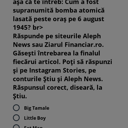
așa că te întreb: Cum a fost
supranumită bomba atomică
lasată peste oraș pe 6 august
1945? br>
Răspunde pe siteurile Aleph
News sau Ziarul Financiar.ro.
Găsești întrebarea la finalul
fiecărui articol. Poți să răspunzi
și pe Instagram Stories, pe
conturile Știu și Aleph News.
Răspunsul corect, diseară, la
Știu.
Big Tamale
Little Boy
Fat Man