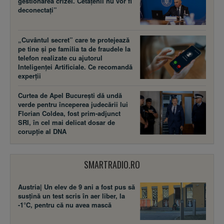
gestionarea crizei. Cetățenii nu vor fi
deconectați”
„Cuvântul secret” care te protejează
pe tine și pe familia ta de fraudele la
telefon realizate cu ajutorul
Inteligenței Artificiale. Ce recomandă
experții
Curtea de Apel București dă undă
verde pentru începerea judecării lui
Florian Coldea, fost prim-adjunct
SRI, în cel mai delicat dosar de
corupție al DNA
SMARTRADIO.RO
Austria| Un elev de 9 ani a fost pus să
susţină un test scris în aer liber, la
-1°C, pentru că nu avea mască