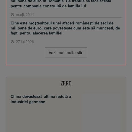
milioane de euro în România. Ce trebuie să facă acesta
pentru compania construită de familia lui
marţi, 09:41
Cine este moştenitorul unei afaceri româneşti de zeci de
milioane de euro, care povesteşte cum este să munceşti, de
fapt, pentru afacerea familiei
27 iul 2026
Vezi mai multe ştiri
ZF.RO
China devastează ultima redută a
industriei germane