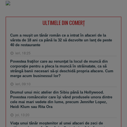
ULTIMELE DIN COMERȚ
Cum a reuşit un tânăr român ce a intrat în afaceri de la
vârsta de 18 ani ca până la 32 să dezvolte un lanţ de peste
40 de restaurante
ieri, 18:25
Povestea fraţilor care au renunţat la locul de muncă din
corporaţie pentru a pleca la muncă în străinatate, ca să
strângă banii necesari să-şi deschidă propria afacere. Cum
merge acum businessul lor?
ieri, 09:10
Drumul unui mic atelier din Sibiu până la Hollywood.
Povestea româncelor care îşi vând produsele unora dintre
cele mai mari vedete din lume, precum Jennifer Lopez,
Heidi Klum sau Rita Ora
joi, 13:20
Viaţa unui tânăr moştenitor al unei afaceri de zeci de