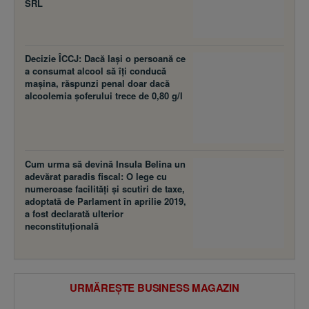
SRL
Decizie ÎCCJ: Dacă laşi o persoană ce
a consumat alcool să îţi conducă
maşina, răspunzi penal doar dacă
alcoolemia şoferului trece de 0,80 g/l
Cum urma să devină Insula Belina un
adevărat paradis fiscal: O lege cu
numeroase facilităţi şi scutiri de taxe,
adoptată de Parlament în aprilie 2019,
a fost declarată ulterior
neconstituţională
URMĂREȘTE BUSINESS MAGAZIN