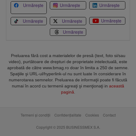
Urmărește
Urmărește
Urmărește
Urmărește
Urmărește
Urmărește
Urmărește
Preluarea fără cost a materialelor de presă (text, foto si/sau
video), purtătoare de drepturi de proprietate intelectuală, este
aprobată de către www.bmag.ro doar în limita a 250 de semne.
Spaţiile şi URL-ul/hyperlink-ul nu sunt luate în considerare în
numerotarea semnelor. Preluarea de informaţii poate fi făcută
numai în acord cu termenii agreaţi şi menţionaţi in
această
pagină
.
Termeni și condiții
Confidențialitate
Cookies
Contact
Copyright © 2025 BUSINESSMEX S.A.