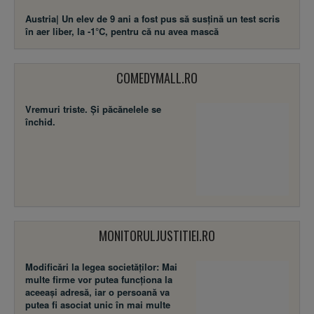
Austria| Un elev de 9 ani a fost pus să susţină un test scris
în aer liber, la -1°C, pentru că nu avea mască
COMEDYMALL.RO
Vremuri triste. Şi păcănelele se
închid.
MONITORULJUSTITIEI.RO
Modificări la legea societăţilor: Mai
multe firme vor putea funcţiona la
aceeaşi adresă, iar o persoană va
putea fi asociat unic în mai multe