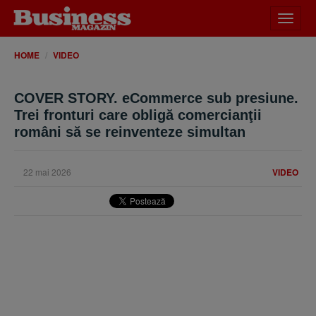
Desch
meniu
HOME
VIDEO
COVER STORY. eCommerce sub presiune.
Trei fronturi care obligă comercianţii
români să se reinventeze simultan
22 mai 2026
VIDEO