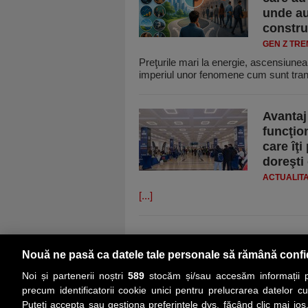
unde au
construc
GEN Z TR
Preţurile mari la energie, ascensiunea 
imperiul unor fenomene cum sunt tran
Avantaj
funcţi
care îţi
doreşti
ACTUALIT
[...]
Nouă ne pasă ca datele tale personale să rămână confi
Noi și partenerii noștri
589
stocăm și/sau accesăm informații pe
precum identificatorii cookie unici pentru prelucrarea datelor c
Puteți accepta sau gestiona preferințele dvs. făcând clic mai jos,