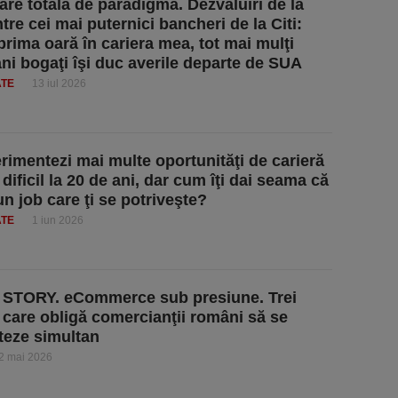
re totală de paradigmă. Dezvăluiri de la
tre cei mai puternici bancheri de la Citi:
prima oară în cariera mea, tot mai mulţi
ni bogaţi îşi duc averile departe de SUA
ATE
13 iul 2026
rimentezi mai multe oportunităţi de carieră
 dificil la 20 de ani, dar cum îţi dai seama că
un job care ţi se potriveşte?
ATE
1 iun 2026
STORY. eCommerce sub presiune. Trei
i care obligă comercianţii români să se
teze simultan
2 mai 2026