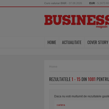
Curs valutar BNR
- 07.08.2026
EUR
- 5.2473 
HOME
ACTUALITATE
COVER STORY
Home
REZULTATELE
1 - 15
DIN
1081
PENTRU
Daca nu esti multumit de rezultatele gasi