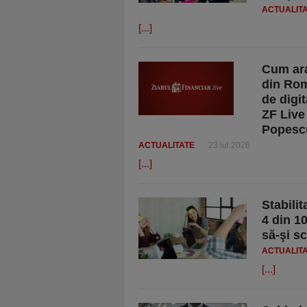
ACTUALIT
[...]
Cum ara
din Rom
de digi
ZF Live
Popesc
ACTUALITATE
23 iul 2026
[...]
Stabilit
4 din 10
să-şi s
ACTUALIT
[...]