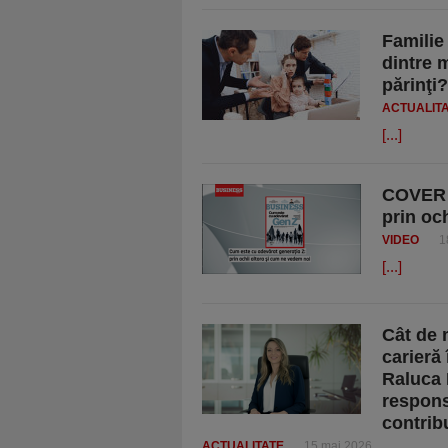
Familie 
dintre 
părinţi?
ACTUALIT
[...]
COVER S
prin oc
VIDEO
1
[...]
Cât de 
carieră
Raluca 
respons
contrib
ACTUALITATE
15 mai 2026