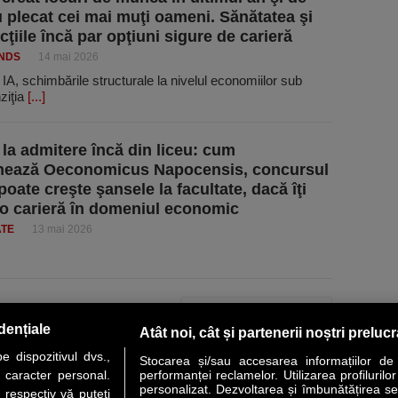
 plecat cei mai muţi oameni. Sănătatea şi
ţiile încă par opţiuni sigure de carieră
ENDS
14 mai 2026
IA, schimbările structurale la nivelul econo­miilor sub
ziţia
[...]
 la admitere încă din liceu: cum
onează Oeconomicus Napocensis, concursul
 poate creşte şansele la facultate, dacă îţi
 o carieră în domeniul economic
ATE
13 mai 2026
PAGINA URMĂTOARE »
dențiale
Atât noi, cât și partenerii noștri preluc
 dispozitivul dvs.,
Stocarea și/sau accesarea informațiilor de
u caracter personal.
performanței reclamelor. Utilizarea profilurilo
personalizat. Dezvoltarea și îmbunătățirea serv
 respectiv vă puteți