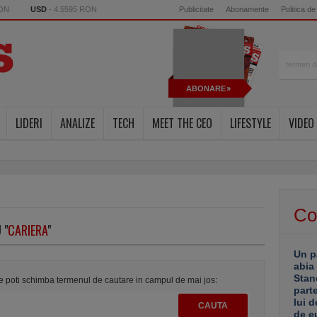
RON
USD
- 4.5595 RON
Publicitate
Abonamente
Politica de
ABONARE
LIDERI
ANALIZE
TECH
MEET THE CEO
LIFESTYLE
VIDEO
Co
 "
CARIERA
"
Un p
abia
Stan
te poti schimba termenul de cautare in campul de mai jos:
part
lui d
de e