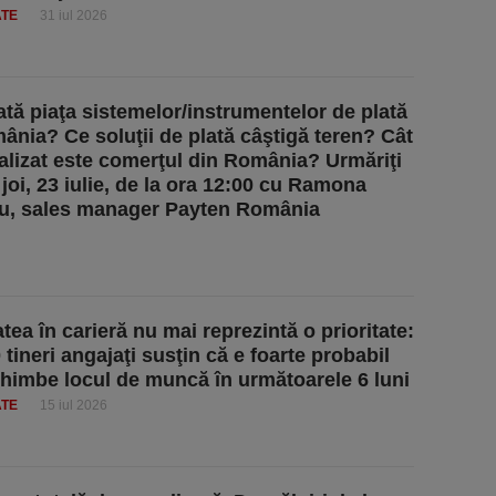
ATE
31 iul 2026
tă piaţa sistemelor/instrumentelor de plată
ânia? Ce soluţii de plată câştigă teren? Cât
talizat este comerţul din România? Urmăriţi
 joi, 23 iulie, de la ora 12:00 cu Ramona
u, sales manager Payten România
atea în carieră nu mai reprezintă o prioritate:
 tineri angajaţi susţin că e foarte probabil
chimbe locul de muncă în următoarele 6 luni
ATE
15 iul 2026