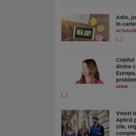
Adio, j
în cari
ACTUALIT
[...]
Copilul
dintre 
Europa.
problem
OPINIE
l
[...]
Visezi 
Aplică 
zile, or
complet