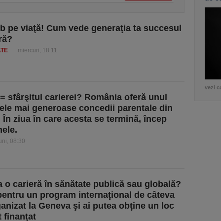
ob pe viaţă! Cum vede generaţia ta succesul
eră?
ATE
miercuri, 18:11
vezi c
 = sfârşitul carierei? România oferă unul
cele mai generoase concedii parentale din
 În ziua în care acesta se termină, încep
ele.
uni, 08:30
la o carieră în sănătate publică sau globală?
pentru un program internaţional de câteva
ganizat la Geneva şi ai putea obţine un loc
 finanţat