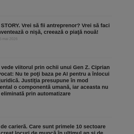
TORY. Vrei să fii antreprenor? Vrei să faci
nventează o nişă, creează o piaţă nouă!
5 mai 2026
vede viitorul prin ochii unui Gen Z. Ciprian
vocat: Nu te poţi baza pe AI pentru a înlocui
uridică. Justiţia presupune în mod
ntal o componentă umană, iar aceasta nu
i eliminată prin automatizare
 de carieră. Care sunt primele 10 sectoare
 creat locuri de muncă în ultimul an şi de