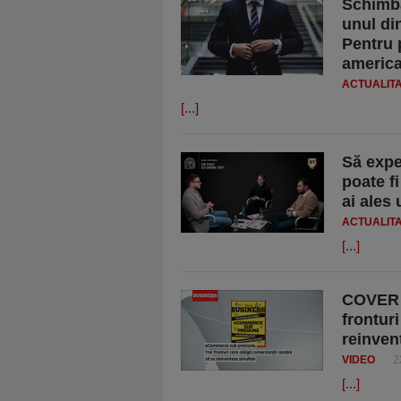
Schimba
unul din
Pentru 
america
ACTUALIT
[...]
Să expe
poate fi
ai ales 
ACTUALIT
[...]
COVER 
frontur
reinven
VIDEO
2
[...]