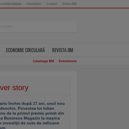
 confidentialitate
Newsletter
Contact
Arhiva BM
ECONOMIE CIRCULARĂ
REVISTA BM
Cataloage BM
Evenimente
ver story
ariu închis după 17 ani, unul nou
 deschis. Povestea lui Iulian
ciu de la primul premiu primit din
ea Business Magazin la maşina
e investiţii de sute de milioane
uro