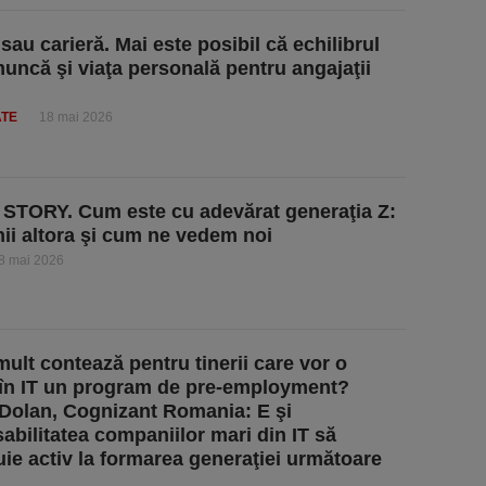
sau carieră. Mai este posibil că echilibrul
muncă şi viaţa personală pentru angajaţii
ATE
18 mai 2026
TORY. Cum este cu adevărat generaţia Z:
hii altora şi cum ne vedem noi
8 mai 2026
mult contează pentru tinerii care vor o
 în IT un program de pre-employment?
Dolan, Cognizant Romania: E şi
abilitatea companiilor mari din IT să
uie activ la formarea generaţiei următoare