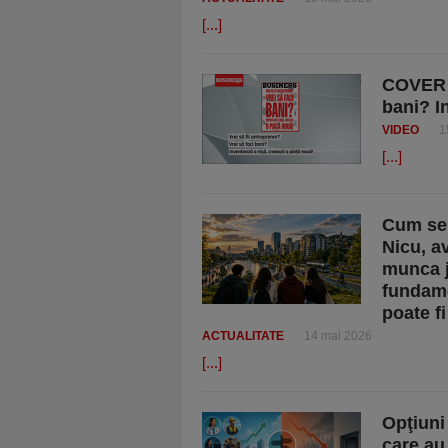
[...]
COVER S
bani? I
VIDEO
1
[...]
Cum se 
Nicu, a
munca j
fundame
poate f
ACTUALITATE
14 mai 2026
[...]
Opţiuni
care au