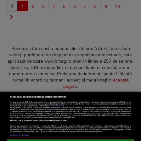
(current)
1
2
3
4
5
6
7
8
9
10
Preluarea fără cost a materialelor de presă (text, foto si/sau
video), purtătoare de drepturi de proprietate intelectuală, este
aprobată de către www.bmag.ro doar în limita a 250 de semne.
Spaţiile şi URL-ul/hyperlink-ul nu sunt luate în considerare în
numerotarea semnelor. Preluarea de informaţii poate fi făcută
numai în acord cu termenii agreaţi şi menţionaţi in
această
pagină
.
Nouă ne pasă ca datele tale personale să rămână confidențiale
Noi și partenerii noștri
589
stocăm și/sau accesăm informații pe dispozitivul dvs., precum identificatorii cookie unici pentru prelucrarea datelor cu caracter personal. Puteți accepta
sau gestiona preferințele dvs. făcând clic mai jos, respectiv vă puteți opune utilizării unui interes legitim în orice moment pe pagina cu politica de confidențialitate. Aceste alegeri vor
fi raportate partenerilor noștri și nu vă vor afecta navigarea.
Mai multe detalii
Noi si partenerii nostri (retelele de socializare si agentiile de publicitate partenere, precum si furnizorii nostri de servicii de date analitice) prelucram date pentru a permite
Termeni și condiții
Confidențialitate
Cookies
Contact
website-ului sa functioneze, pentru a personaliza continutul si anunturile publicitare afisate in functie de interesele si/sau profilul dvs., pentru a va oferi functionalitati aferente
retelelor de socializare si pentru a analiza traficul pe website. Beneficiati de drepturile prevazute de art. 15-22 din GDPR in legatura cu prelucrarea datelor cu caracter personal.
Aceste drepturi pot fi exercitate prin modalitatea indicata
aici
. Prin click pe “ACCEPT TOATE”, acceptati folosirea tuturor Tehnologiilor de tip Cookie, care implica inclusiv acceptul
dvs. cu privire la stocarea/accesarea informatiilor de catre Vendor-ii cu care colaboram. Prin click pe “VREAU SA MODIFIC SETARILE INDIVIDUAL” puteti schimba preferintele in
mod individual, mai putin cele legate de cookie strict necesare pentru functionarea website-ului.
Atât noi, cât și partenerii noștri prelucrăm datele pentru a oferi:
Copyright © 2025 BUSINESSMEX S.A.
Stocarea și/sau accesarea informațiilor de pe un dispozitiv. Măsurarea performanței reclamelor. Utilizarea profilurilor pentru selectarea conținutului personalizat. Dezvoltarea și
îmbunătățirea serviciilor. Crearea profilurilor de conținut personalizat. Utilizarea profilurilor pentru selectarea publicității personalizate. Crearea profilurilor pentru publicitate
personalizată. Măsurarea performanței conținutului. Înțelegerea publicului prin statistici sau combinații de date din surse diferite. Utilizarea datelor limitate pentru a selecta
Setări cookies
conținutul. Utilizarea de date limitate pentru a selecta publicitatea. Date precise de geolocație și identificarea prin scanarea dispozitivului.
Listă parteneri (furnizori)