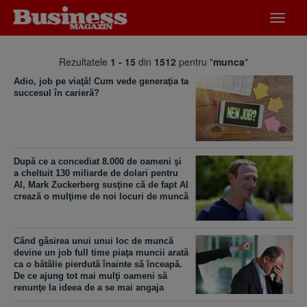
Desch
meniu
Rezultatele
1 - 15
din
1512
pentru "
munca
"
Adio, job pe viaţă! Cum vede generaţia ta
succesul în carieră?
După ce a concediat 8.000 de oameni şi
a cheltuit 130 miliarde de dolari pentru
AI, Mark Zuckerberg susţine că de fapt AI
crează o mulţime de noi locuri de muncă
Când găsirea unui unui loc de muncă
devine un job full time piaţa muncii arată
ca o bătălie pierdută înainte să înceapă.
De ce ajung tot mai mulţi oameni să
renunţe la ideea de a se mai angaja