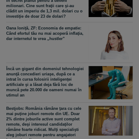
în secret planul pentru a deveni
milionari. Cine sunt fraţii care şi-au
clădit un imperiu de 1,3 mil. dolari cu o
investiţie de doar 23 de dolari?
Oana Ioniţă, ZF: Economia de empatie:
Când efortul tău nu mai acoperă inflaţia,
dar internetul te vrea „hustler”
Încă un gigant din domeniul tehnologiei
anunţă concedieri uriaşe, după ce a
intrat în cursa folosirii inteligenţei
artificiale şi a lăsat deja fără loc de
muncă pete 20.000 de oameni numai în
utimul an
Bestjobs: România rămâne ţara cu cele
mai puţine joburi remote din UE. Doar
2% dintre joburile active sunt complet
remote, deşi interesul candidaţilor
rămâne foarte ridicat. Mulţi specialişti
aleg joburi remote pentru angajatori