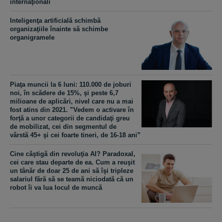
internaţionali
Inteligenţa artificială schimbă
organizaţiile înainte să schimbe
organigramele
Piaţa muncii la 6 luni: 110.000 de joburi
noi, în scădere de 15%, şi peste 6,7
milioane de aplicări, nivel care nu a mai
fost atins din 2021. ”Vedem o activare în
forţă a unor categorii de candidaţi greu
de mobilizat, cei din segmentul de
vârstă 45+ şi cei foarte tineri, de 16-18 ani”
Cine câştigă din revoluţia AI? Paradoxal,
cei care stau departe de ea. Cum a reuşit
un tânăr de doar 25 de ani să îşi tripleze
salariul fără să se teamă niciodată că un
robot îi va lua locul de muncă