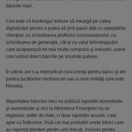
băncile mari.
Cert este că bankingul trebuie să meargă pe calea
digitalizării pentru a putea să ţină pasul atât cu aşteptările
clienţilor, cu schimbarea profilului consumatorului, cu
schimbarea de generaţie, cât şi cu valul tehnologizării
care acaparează tot mai multe companii şi industrii, unele
concurând direct băncile pe anumite paliere.
În ultimii ani s-a intensificat concurenţa pentru bănci şi din
partea jucătorilor nonbancari sau a unor entităţi cum este
Revolut.
Majoritatea băncilor mici nu publică raportări trimestriale
şi semestriale şi nici la Ministerul Finanţelor nu se
regăsesc astfel de date, ci doar raportări anuale, care
apar cu întârziere, însă cel mai probabil unele bănci care
au raportat pierderi pentru anii trecuţi, inclusiv pentru