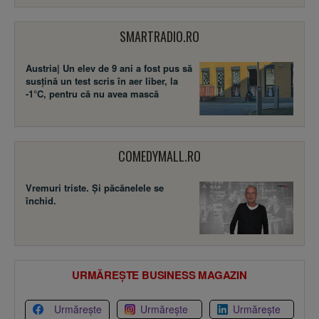
SMARTRADIO.RO
Austria| Un elev de 9 ani a fost pus să
susţină un test scris în aer liber, la
-1°C, pentru că nu avea mască
COMEDYMALL.RO
Vremuri triste. Şi păcănelele se
închid.
URMĂREȘTE BUSINESS MAGAZIN
Urmărește
Urmărește
Urmărește