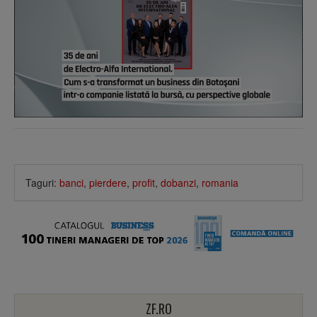
Taguri:
banci
,
pierdere
,
profit
,
dobanzi
,
romania
ZF.RO