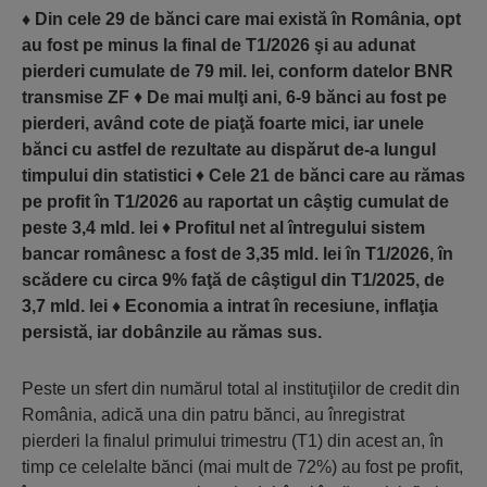
♦
Din cele 29 de bănci care mai există în România, opt
au fost pe minus la final de T1/2026 şi au adunat
pierderi cumulate de 79 mil. lei, conform datelor BNR
transmise ZF
♦
De mai mulţi ani, 6-9 bănci au fost pe
pierderi, având cote de piaţă foarte mici, iar unele
bănci cu astfel de rezultate au dispărut de-a lungul
timpului din statistici
♦
Cele 21 de bănci care au rămas
pe profit în T1/2026 au raportat un câştig cumulat de
peste 3,4 mld. lei
♦
Profitul net al întregului sistem
bancar românesc a fost de 3,35 mld. lei în T1/2026, în
scădere cu circa 9% faţă de câştigul din T1/2025, de
3,7 mld. lei
♦
Economia a intrat în recesiune, inflaţia
persistă, iar dobânzile au rămas sus.
Peste un sfert din numărul total al instituţiilor de credit din
România, adică una din patru bănci, au înregistrat
pierderi la finalul primului trimestru (T1) din acest an, în
timp ce celelalte bănci (mai mult de 72%) au fost pe profit,