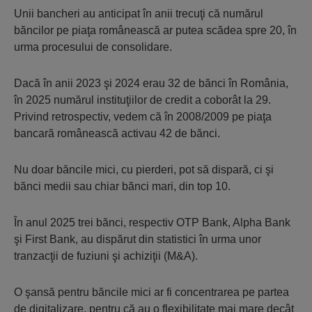
Unii bancheri au anticipat în anii trecuţi că numărul
băncilor pe piaţa românească ar putea scădea spre 20, în
urma procesului de consolidare.
Dacă în anii 2023 şi 2024 erau 32 de bănci în România,
în 2025 numărul insti­tuţiilor de credit a coborât la 29.
Privind retros­­pectiv, vedem că în 2008/2009 pe piaţa
bancară românească activau 42 de bănci.
Nu doar băncile mici, cu pierderi, pot să dispară, ci şi
bănci medii sau chiar bănci mari, din top 10.
În anul 2025 trei bănci, respectiv OTP Bank, Alpha Bank
şi First Bank, au dispărut din statistici în urma unor
tranzacţii de fuziuni şi achiziţii (M&A).
O şansă pentru băncile mici ar fi concentrarea pe partea
de digitalizare, pentru că au o flexibilitate mai mare decât