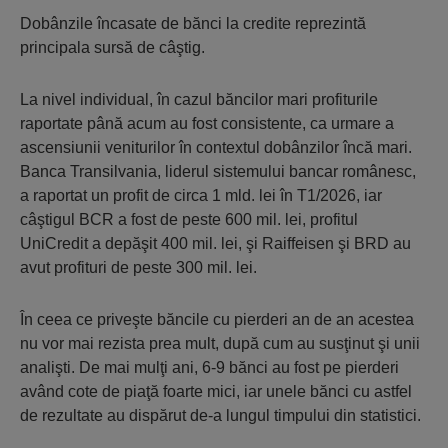
Dobânzile încasate de bănci la credite reprezintă
principala sursă de câştig.
La nivel individual, în cazul băncilor mari profiturile
raportate până acum au fost consistente, ca urmare a
ascensiunii veniturilor în contextul dobânzilor încă mari.
Banca Transilvania, liderul sistemului bancar românesc,
a raportat un profit de circa 1 mld. lei în T1/2026, iar
câştigul BCR a fost de peste 600 mil. lei, profitul
UniCredit a depăşit 400 mil. lei, şi Raiffeisen şi BRD au
avut profituri de peste 300 mil. lei.
În ceea ce priveşte băncile cu pierderi an de an acestea
nu vor mai rezista prea mult, după cum au susţinut şi unii
analişti. De mai mulţi ani, 6-9 bănci au fost pe pierderi
având cote de piaţă foarte mici, iar unele bănci cu astfel
de rezultate au dispărut de-a lungul timpului din statistici.