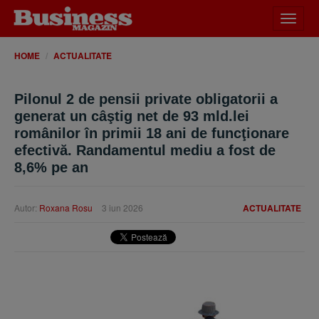
Desch
meniu
HOME
ACTUALITATE
Pilonul 2 de pensii private obligatorii a
generat un câştig net de 93 mld.lei
românilor în primii 18 ani de funcţionare
efectivă. Randamentul mediu a fost de
8,6% pe an
Autor:
Roxana Rosu
3 iun 2026
ACTUALITATE