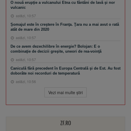
O nouă erupţie a vulcanului Etna cu fântâni de lavă şi nor
vulcanic
astăzi, 10:57
Şomajul este în creştere în Franţa. Ţara nu a mai avut o rată
atât de mare din 2020
astăzi, 10:57
De ce avem dezechilibre în energie? Bolojan: E o
combinaţie de decizii greşite, uneori de rea-voinţă
astăzi, 10:57
Caniculă fără precedent în Europa Centrală şi de Est. Au fost
doborâte noi recorduri de temperatură
astăzi, 10:56
Vezi mai multe ştiri
ZF.RO