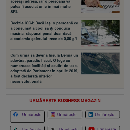
aceeaşi adresă, iar o persoană va
putea fi asociat unic în mai multe
SRL
Decizie ÎCCJ: Dacă laşi o persoană ce
a consumat alcool să îţi conducă
maşina, răspunzi penal doar dacă
alcoolemia şoferului trece de 0,80 g/l
Cum urma să devină Insula Belina un
adevărat paradis fiscal: O lege cu
numeroase facilităţi şi scutiri de taxe,
adoptată de Parlament în aprilie 2019,
a fost declarată ulterior
neconstituţională
URMĂREȘTE BUSINESS MAGAZIN
Urmărește
Urmărește
Urmărește
Urmărește
Urmărește
Urmărește