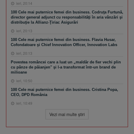
ieri, 20:14
100 Cele mai puternice femei din business. Codruţa Furtună,
director general adjunct cu responsabilităţi în aria vânzări şi
distribuţie la Allianz-Ţiriac Asigurări
ieri, 20:13
100 Cele mai puternice femei din business. Flavia Husar,
Cofondatoare şi Chief Innovation Officer, Innovation Labs
ieri, 20:13
Povestea româncei care a luat un „maldăr de fier vechi plin
cu pânze de păianjen" şi l-a transformat într-un brand de
milioane
ieri, 10:50
100 Cele mai puternice femei din business. Cristina Popa,
CEO, DPD România
ieri, 10:49
Vezi mai multe ştiri