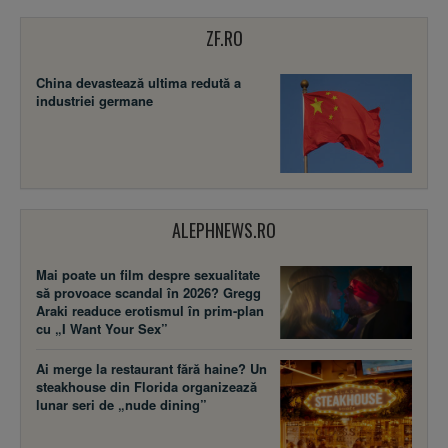
ZF.RO
China devastează ultima redută a
industriei germane
ALEPHNEWS.RO
Mai poate un film despre sexualitate
să provoace scandal în 2026? Gregg
Araki readuce erotismul în prim-plan
cu „I Want Your Sex”
Ai merge la restaurant fără haine? Un
steakhouse din Florida organizează
lunar seri de „nude dining”