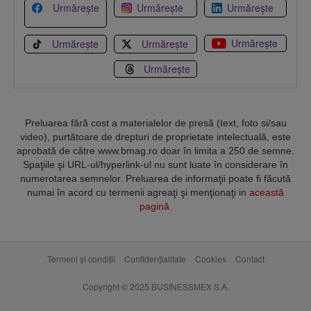
Urmărește
Urmărește
Urmărește
Urmărește
Urmărește
Urmărește
Urmărește
Preluarea fără cost a materialelor de presă (text, foto si/sau
video), purtătoare de drepturi de proprietate intelectuală, este
aprobată de către www.bmag.ro doar în limita a 250 de semne.
Spaţiile şi URL-ul/hyperlink-ul nu sunt luate în considerare în
numerotarea semnelor. Preluarea de informaţii poate fi făcută
numai în acord cu termenii agreaţi şi menţionaţi in
această
pagină
.
Termeni și condiții
Confidențialitate
Cookies
Contact
Copyright © 2025 BUSINESSMEX S.A.