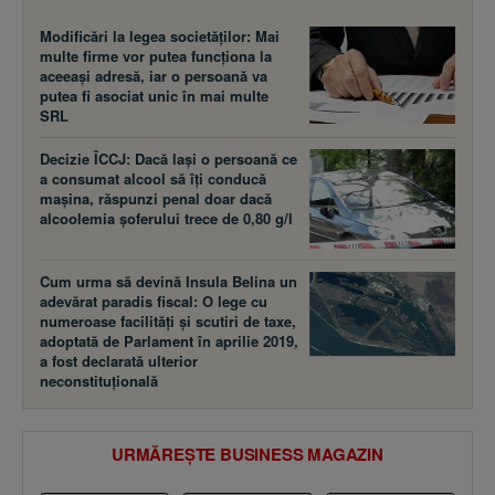
Modificări la legea societăţilor: Mai
multe firme vor putea funcţiona la
aceeaşi adresă, iar o persoană va
putea fi asociat unic în mai multe
SRL
Decizie ÎCCJ: Dacă laşi o persoană ce
a consumat alcool să îţi conducă
maşina, răspunzi penal doar dacă
alcoolemia şoferului trece de 0,80 g/l
Cum urma să devină Insula Belina un
adevărat paradis fiscal: O lege cu
numeroase facilităţi şi scutiri de taxe,
adoptată de Parlament în aprilie 2019,
a fost declarată ulterior
neconstituţională
URMĂREȘTE BUSINESS MAGAZIN