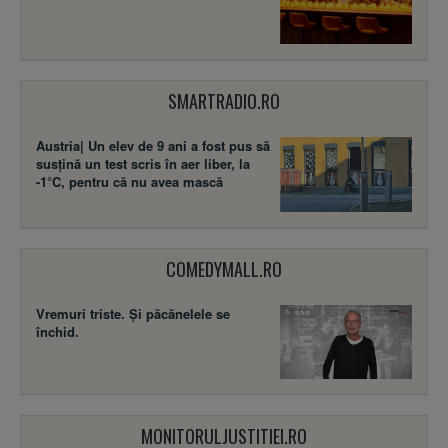
SMARTRADIO.RO
Austria| Un elev de 9 ani a fost pus să
susţină un test scris în aer liber, la
-1°C, pentru că nu avea mască
COMEDYMALL.RO
Vremuri triste. Şi păcănelele se
închid.
MONITORULJUSTITIEI.RO