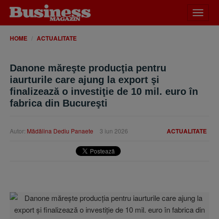
Desch
meniu
HOME
ACTUALITATE
Danone măreşte producţia pentru
iaurturile care ajung la export şi
finalizează o investiţie de 10 mil. euro în
fabrica din Bucureşti
Autor:
Mădălina Dediu Panaete
3 iun 2026
ACTUALITATE