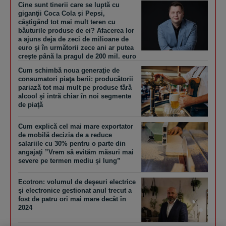
Cine sunt tinerii care se luptă cu
giganţii Coca Cola şi Pepsi,
câştigând tot mai mult teren cu
băuturile produse de ei? Afacerea lor
a ajuns deja de zeci de milioane de
euro şi în următorii zece ani ar putea
creşte până la pragul de 200 mil. euro
Cum schimbă noua generaţie de
consumatori piaţa berii: producătorii
pariază tot mai mult pe produse fără
alcool şi intră chiar în noi segmente
de piaţă
Cum explică cel mai mare exportator
de mobilă decizia de a reduce
salariile cu 30% pentru o parte din
angajaţi ”Vrem să evităm măsuri mai
severe pe termen mediu şi lung”
Ecotron: volumul de deşeuri electrice
şi electronice gestionat anul trecut a
fost de patru ori mai mare decât în
2024