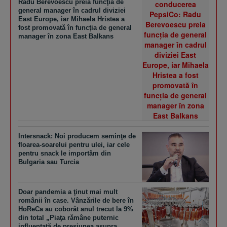
Radu Berevoescu preia funcţia de
general manager în cadrul diviziei
East Europe, iar Mihaela Hristea a
fost promovată în funcţia de general
manager în zona East Balkans
Intersnack: Noi producem seminţe de
floarea-soarelui pentru ulei, iar cele
pentru snack le importăm din
Bulgaria sau Turcia
Doar pandemia a ţinut mai mult
românii în case. Vânzările de bere în
HoReCa au coborât anul trecut la 9%
din total „Piaţa rămâne puternic
influenţată de presiunea asupra