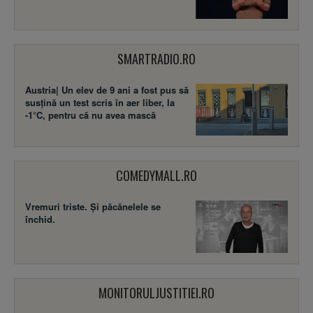
SMARTRADIO.RO
Austria| Un elev de 9 ani a fost pus să
susţină un test scris în aer liber, la
-1°C, pentru că nu avea mască
COMEDYMALL.RO
Vremuri triste. Şi păcănelele se
închid.
MONITORULJUSTITIEI.RO