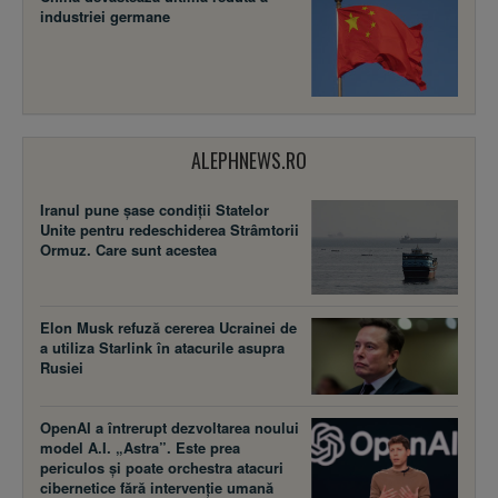
industriei germane
ALEPHNEWS.RO
Iranul pune șase condiții Statelor
Unite pentru redeschiderea Strâmtorii
Ormuz. Care sunt acestea
Elon Musk refuză cererea Ucrainei de
a utiliza Starlink în atacurile asupra
Rusiei
OpenAI a întrerupt dezvoltarea noului
model A.I. „Astra”. Este prea
periculos și poate orchestra atacuri
cibernetice fără intervenție umană