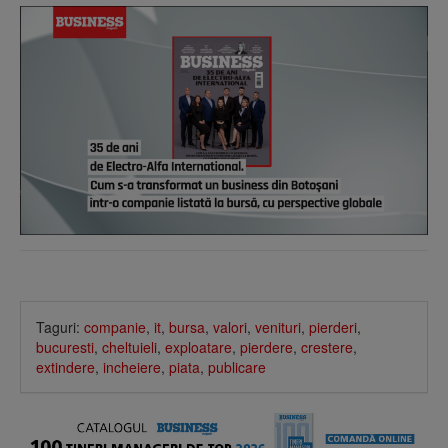
Taguri:
companie
,
it
,
bursa
,
valori
,
venituri
,
pierderi
,
bucuresti
,
cheltuieli
,
exploatare
,
pierdere
,
crestere
,
extindere
,
incheiere
,
piata
,
publicare