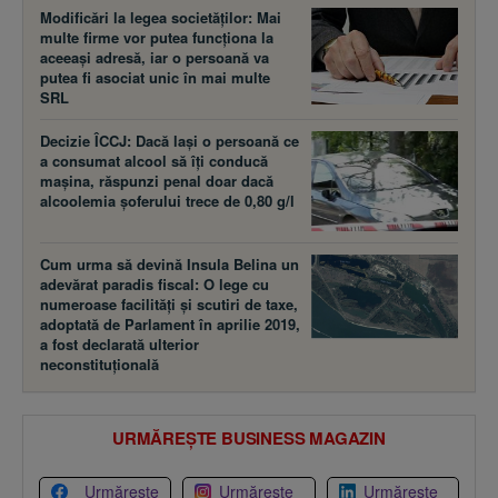
Modificări la legea societăţilor: Mai
multe firme vor putea funcţiona la
aceeaşi adresă, iar o persoană va
putea fi asociat unic în mai multe
SRL
Decizie ÎCCJ: Dacă laşi o persoană ce
a consumat alcool să îţi conducă
maşina, răspunzi penal doar dacă
alcoolemia şoferului trece de 0,80 g/l
Cum urma să devină Insula Belina un
adevărat paradis fiscal: O lege cu
numeroase facilităţi şi scutiri de taxe,
adoptată de Parlament în aprilie 2019,
a fost declarată ulterior
neconstituţională
URMĂREȘTE BUSINESS MAGAZIN
Urmărește
Urmărește
Urmărește