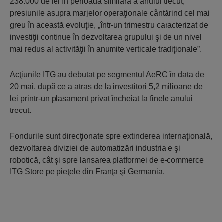
238.000 de lei în perioada similară a anului trecut,
presiunile asupra marjelor operaţionale cântărind cel mai
greu în această evoluţie, „într-un trimestru caracterizat de
investiţii continue în dezvoltarea grupului şi de un nivel
mai redus al activităţii în anumite verticale tradiţionale”.
Acţiunile ITG au debutat pe segmentul AeRO în data de
20 mai, după ce a atras de la investitori 5,2 milioane de
lei printr-un plasament privat încheiat la finele anului
trecut.
Fondurile sunt direcţionate spre extinderea internaţională,
dezvoltarea diviziei de automatizări industriale şi
robotică, cât şi spre lansarea platformei de e-commerce
ITG Store pe pieţele din Franţa şi Germania.