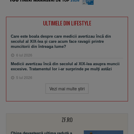
ULTIMELE DIN LIFESTYLE
Care este boala despre care medicii avertizau încă din
secolul al XIX-lea şi care acum face ravagii printre
muncitorii din întreaga lume?
6 iul 2026
Medicii avertizau încă din secolul al XIX-lea asupra muncii
excesive. Tratamentul lor i-ar surprinde pe mulţi astăzi
5 iul 2026
Vezi mai multe ştiri
ZF.RO
China devastează ultima redută a