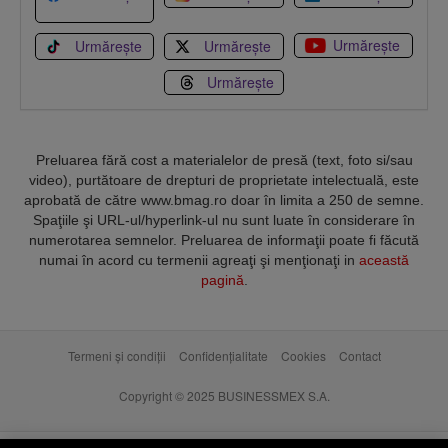
Urmărește
Urmărește
Urmărește
Urmărește
Preluarea fără cost a materialelor de presă (text, foto si/sau
video), purtătoare de drepturi de proprietate intelectuală, este
aprobată de către www.bmag.ro doar în limita a 250 de semne.
Spaţiile şi URL-ul/hyperlink-ul nu sunt luate în considerare în
numerotarea semnelor. Preluarea de informaţii poate fi făcută
numai în acord cu termenii agreaţi şi menţionaţi in
această
pagină
.
Termeni și condiții
Confidențialitate
Cookies
Contact
Copyright © 2025 BUSINESSMEX S.A.