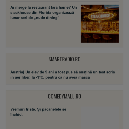
Ai merge la restaurant fără haine? Un
steakhouse din Florida organizează
lunar seri de „nude dining”
SMARTRADIO.RO
Austria| Un elev de 9 ani a fost pus să susţină un test scris
în aer liber, la -1°C, pentru că nu avea mască
COMEDYMALL.RO
Vremuri triste. Şi păcănelele se
închid.