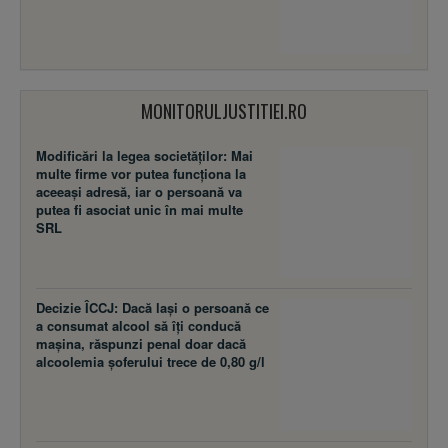
MONITORULJUSTITIEI.RO
Modificări la legea societăţilor: Mai
multe firme vor putea funcţiona la
aceeaşi adresă, iar o persoană va
putea fi asociat unic în mai multe
SRL
Decizie ÎCCJ: Dacă laşi o persoană ce
a consumat alcool să îţi conducă
maşina, răspunzi penal doar dacă
alcoolemia şoferului trece de 0,80 g/l