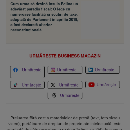
Cum urma să devină Insula Belina un
adevărat paradis fiscal: O lege cu
numeroase facilităţi şi scutiri de taxe,
adoptată de Parlament în aprilie 2019,
a fost declarată ulterior
neconstituţională
URMĂREȘTE BUSINESS MAGAZIN
Urmărește
Urmărește
Urmărește
Urmărește
Urmărește
Urmărește
Urmărește
Preluarea fără cost a materialelor de presă (text, foto si/sau
video), purtătoare de drepturi de proprietate intelectuală, este
aprobată de către www.bmag.ro doar în limita a 250 de semne.