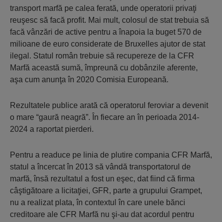
transport marfă pe calea ferată, unde operatorii privaţi
reuşesc să facă profit. Mai mult, colosul de stat trebuia să
facă vânzări de active pentru a înapoia la buget 570 de
milioane de euro considerate de Bruxelles ajutor de stat
ilegal. Statul român trebuie să recupereze de la CFR
Marfă această sumă, împreună cu dobânzile aferente,
aşa cum anunţa în 2020 Comisia Europeană.
Rezultatele publice arată că operatorul feroviar a devenit
o mare “gaură neagră”. În fiecare an în perioada 2014-
2024 a raportat pierderi.
Pentru a readuce pe linia de plutire compania CFR Marfă,
statul a încercat în 2013 să vândă transportatorul de
marfă, însă rezultatul a fost un eşec, dat fiind că firma
câştigătoare a licitaţiei, GFR, parte a grupului Grampet,
nu a realizat plata, în contextul în care unele bănci
creditoare ale CFR Marfă nu şi-au dat acordul pentru