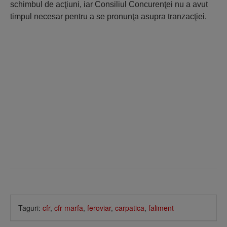
schimbul de acţiuni, iar Consiliul Concurenţei nu a avut
timpul necesar pentru a se pronunţa asupra tranzacţiei.
Taguri:
cfr
,
cfr marfa
,
feroviar
,
carpatica
,
faliment