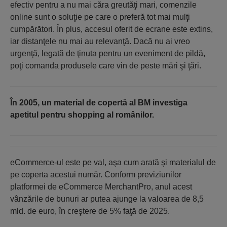
efectiv pentru a nu mai căra greutăţi mari, comenzile
online sunt o soluţie pe care o preferă tot mai mulţi
cumpărători. În plus, accesul oferit de ecrane este extins,
iar distanţele nu mai au relevanţă. Dacă nu ai vreo
urgenţă, legată de ţinuta pentru un eveniment de pildă,
poţi comanda produsele care vin de peste mări şi ţări.
În 2005, un material de copertă al BM investiga
apetitul pentru shopping al românilor.
eCommerce-ul este pe val, aşa cum arată şi materialul de
pe coperta acestui număr. Conform previziunilor
platformei de eCommerce MerchantPro, anul acest
vânzările de bunuri ar putea ajunge la valoarea de 8,5
mld. de euro, în creştere de 5% faţă de 2025.