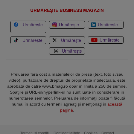
URMĂREȘTE BUSINESS MAGAZIN
Urmărește
Urmărește
Urmărește
Urmărește
Urmărește
Urmărește
Urmărește
Preluarea fără cost a materialelor de presă (text, foto si/sau
video), purtătoare de drepturi de proprietate intelectuală, este
aprobată de către www.bmag.ro doar în limita a 250 de semne.
Spaţiile şi URL-ul/hyperlink-ul nu sunt luate în considerare în
numerotarea semnelor. Preluarea de informaţii poate fi făcută
numai în acord cu termenii agreaţi şi menţionaţi in
această
pagină
.
Termeni și condiții
Confidențialitate
Cookies
Contact