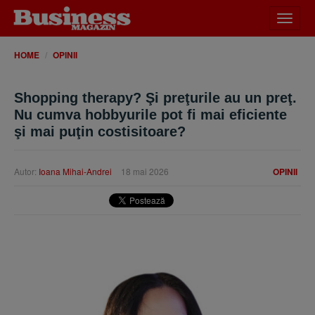
Desch
meniu
HOME
OPINII
Shopping therapy? Şi preţurile au un preţ.
Nu cumva hobbyurile pot fi mai eficiente
şi mai puţin costisitoare?
Autor:
Ioana Mihai-Andrei
18 mai 2026
OPINII