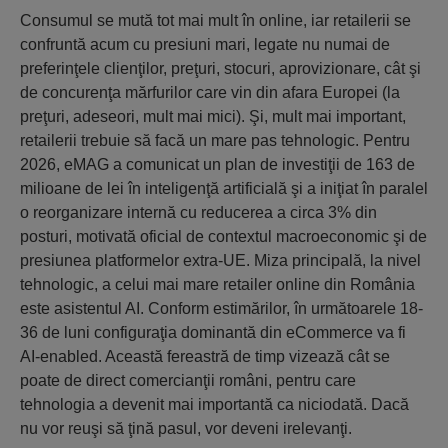
Consumul se mută tot mai mult în online, iar retailerii se
confruntă acum cu presiuni mari, legate nu numai de
preferinţele clienţilor, preţuri, stocuri, aprovizionare, cât şi
de concurenţa mărfurilor care vin din afara Europei (la
preţuri, adeseori, mult mai mici). Şi, mult mai important,
retailerii trebuie să facă un mare pas tehnologic. Pentru
2026, eMAG a comunicat un plan de investiţii de 163 de
milioane de lei în inteligenţă artificială şi a iniţiat în paralel
o reorganizare internă cu reducerea a circa 3% din
posturi, motivată oficial de contextul macroeconomic şi de
presiunea platformelor extra-UE. Miza principală, la nivel
tehnologic, a celui mai mare retailer online din România
este asistentul AI. Conform estimărilor, în următoarele 18-
36 de luni configuraţia dominantă din eCommerce va fi
AI-enabled. Această fereastră de timp vizează cât se
poate de direct comercianţii români, pentru care
tehnologia a devenit mai importantă ca niciodată. Dacă
nu vor reuşi să ţină pasul, vor deveni irelevanţi.