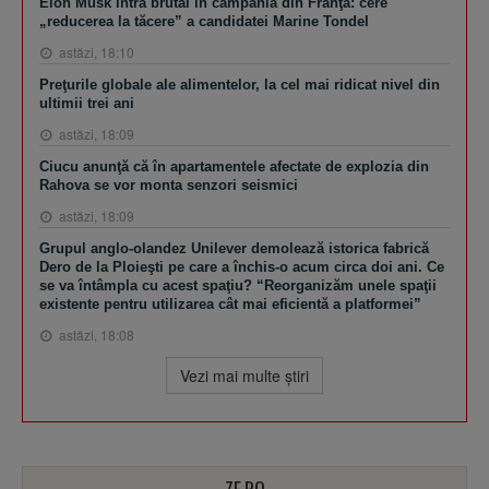
Elon Musk intră brutal în campania din Franţa: cere
„reducerea la tăcere” a candidatei Marine Tondel
astăzi, 18:10
Preţurile globale ale alimentelor, la cel mai ridicat nivel din
ultimii trei ani
astăzi, 18:09
Ciucu anunţă că în apartamentele afectate de explozia din
Rahova se vor monta senzori seismici
astăzi, 18:09
Grupul anglo-olandez Unilever demolează istorica fabrică
Dero de la Ploieşti pe care a închis-o acum circa doi ani. Ce
se va întâmpla cu acest spaţiu? “Reorganizăm unele spaţii
existente pentru utilizarea cât mai eficientă a platformei”
astăzi, 18:08
Vezi mai multe ştiri