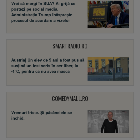
Vrei să mergi în SUA? Ai grijă ce
postezi pe social media.
Administrația Trump înăsprește
procesul de acordare a vizelor
SMARTRADIO.RO
Austria| Un elev de 9 ani a fost pus să
susţină un test scris în aer liber, la
-1°C, pentru că nu avea mască
COMEDYMALL.RO
Vremuri triste. Şi păcănelele se
închid.