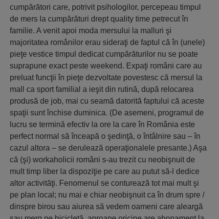
cumpărători care, potrivit psihologilor, percepeau timpul
de mers la cumpărături drept quality time petrecut în
familie. A venit apoi moda mersului la malluri şi
majoritatea românilor erau sideraţi de faptul că în (unele)
pieţe vestice timpul dedicat cumpărăturilor nu se poate
suprapune exact peste weekend. Expaţi români care au
preluat funcţii în pieţe dezvoltate povestesc că mersul la
mall ca sport familial a ieşit din rutină, după relocarea
produsă de job, mai cu seamă datorită faptului că aceste
spaţii sunt închise duminica. (De asemeni, programul de
lucru se termină efectiv la ore la care în România este
perfect normal să înceapă o şedinţă, o întâlnire sau – în
cazul altora – se derulează operaţionalele presante.) Aşa
că (şi) workaholicii români s-au trezit cu neobişnuit de
mult timp liber la dispoziţie pe care au putut să-l dedice
altor activităţi. Fenomenul se conturează tot mai mult şi
pe plan local; nu mai e chiar neobişnuit ca în drum spre /
dinspre birou sau aiurea să vedem oameni care aleargă
sau merg pe bicicletă, aproape oricine are abonament la