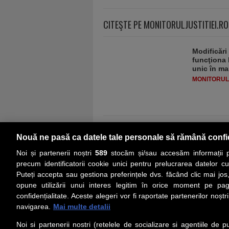
CITEŞTE PE MONITORULJUSTITIEI.RO
Modificări
funcţiona 
unic în ma
MONITORULJ
Nouă ne pasă ca datele tale personale să rămână confi
Noi și partenerii noștri
589
stocăm și/sau accesăm informații pe
precum identificatorii cookie unici pentru prelucrarea datelor c
Puteți accepta sau gestiona preferințele dvs. făcând clic mai jos,
PRIMA PAGINĂ
ACTUALITATE
CO
opune utilizării unui interes legitim în orice moment pe pag
confidențialitate. Aceste alegeri vor fi raportate partenerilor noștr
navigarea.
Mai multe detalii
Social
Link-
Noi si partenerii nostri (retelele de socializare si agentiile de p