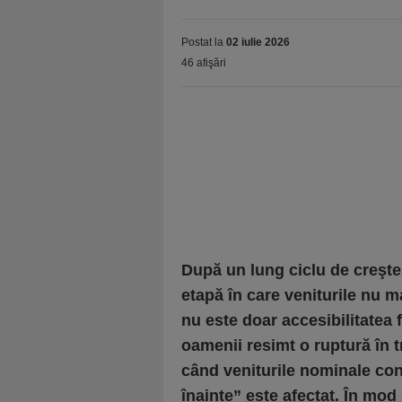
Postat la
02 iulie 2026
46 afişări
După un lung ciclu de creşter
etapă în care veniturile nu m
nu este doar accesibilitatea f
oamenii resimt o ruptură în tr
când veniturile nominale co
înainte” este afectat. În mod