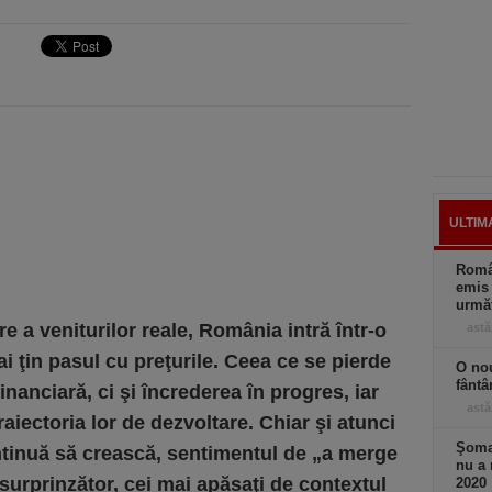
ULTIM
Român
emis 
următ
e a veniturilor reale, România intră într-o
astă
ai ţin pasul cu preţurile. Ceea ce se pierde
O nou
fântâ
inanciară, ci şi încrederea în progres, iar
astă
aiectoria lor de dezvoltare. Chiar şi atunci
Şomaj
ntinuă să crească, sentimentul de „a merge
nu a 
 surprinzător, cei mai apăsaţi de contextul
2020