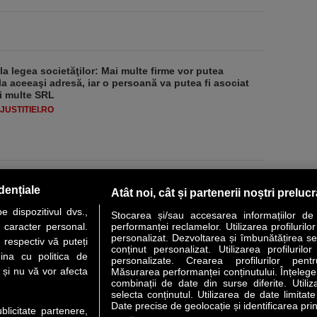
 la legea societăţilor: Mai multe firme vor putea
la aceeaşi adresă, iar o persoană va putea fi asociat
i multe SRL
USTITIEI.RO
dențiale
Atât noi, cât și partenerii noștri preluc
 dispozitivul dvs.,
Stocarea și/sau accesarea informațiilor de
u caracter personal.
performanței reclamelor. Utilizarea profilurilo
personalizat. Dezvoltarea și îmbunătățirea serv
 respectiv vă puteți
conținut personalizat. Utilizarea profilurilor
VER STORY
LIDERI
ANALIZE
HI-TECH
MEET THE CEO
ina cu politica de
personalizate. Crearea profilurilor pentr
i și nu vă vor afecta
Măsurarea performanței conținutului. Înțelegere
combinații de date din surse diferite. Utiliz
uri utile
Servicii
selecta conținutul. Utilizarea de date limitat
Date precise de geolocație și identificarea prin
ublicitate partenere,