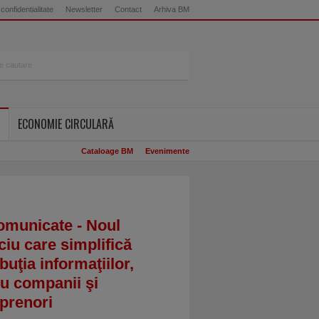
 confidentialitate
Newsletter
Contact
Arhiva BM
ECONOMIE CIRCULARĂ
Cataloage BM
Evenimente
omunicate - Noul
ciu care simplifică
ibuţia informaţiilor,
u companii şi
prenori