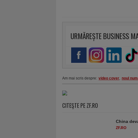
URMĂREȘTE BUSINESS M
Am mai scris despre:
video cover
,
noul num
CITEŞTE PE ZF.RO
China deva
ZF.RO