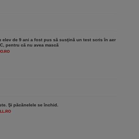
 elev de 9 ani a fost pus să susţină un test scris în aer
-1°C, pentru că nu avea mască
O.RO
ste. Şi păcănelele se închid.
LL.RO