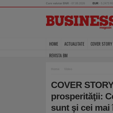
Curs valutar BNR
- 07.08.2026
EUR
- 5.2473 
HOME
ACTUALITATE
COVER STORY
REVISTA BM
Home
Video
COVER STORY.
prosperităţii: 
sunt şi cei mai 