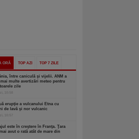
A ORĂ
TOP AZI
TOP 7 ZILE
ia, între caniculă şi vijelii. ANM a
mai multe avertizări meteo pentru
oarele zile
zi, 10:58
ă erupţie a vulcanului Etna cu
ni de lavă şi nor vulcanic
zi, 10:57
ul este în creştere în Franţa. Ţara
mai avut o rată atât de mare din