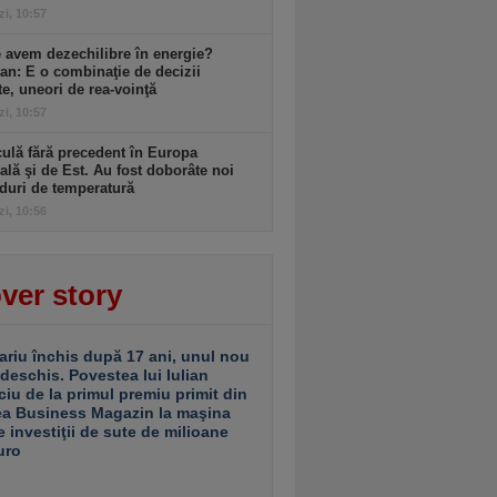
zi, 10:57
 avem dezechilibre în energie?
an: E o combinaţie de decizii
te, uneori de rea-voinţă
zi, 10:57
ulă fără precedent în Europa
ală şi de Est. Au fost doborâte noi
duri de temperatură
zi, 10:56
ver story
ariu închis după 17 ani, unul nou
 deschis. Povestea lui Iulian
ciu de la primul premiu primit din
ea Business Magazin la maşina
e investiţii de sute de milioane
uro