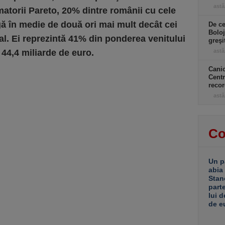
astă
torii Pareto, 20% dintre românii cu cele
gă în medie de două ori mai mult decât cei
De ce
Boloj
al. Ei reprezintă 41% din ponderea venitului
greşi
44,4 miliarde de euro.
astă
Canic
Centr
recor
astă
Co
Un p
abia
Stan
part
lui d
de e