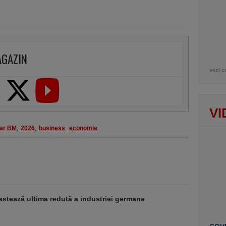
AGAZIN
vezi c
VI
ar BM
,
2026
,
business
,
economie
stează ultima redută a industriei germane