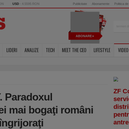
RON
USD
- 4.5595 RON
Publicitate
Abonamente
Politica de
ABONARE
LIDERI
ANALIZE
TECH
MEET THE CEO
LIFESTYLE
VIDEO
ZF C
 Paradoxul
servi
distr
Cei mai bogaţi români
pentr
îngrijoraţi
antre