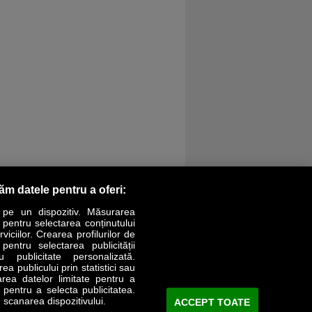
răm datele pentru a oferi:
 pe un dispozitiv. Măsurarea
r pentru selectarea conținutului
iciilor. Crearea profilurilor de
 pentru selectarea publicității
LIFESTYLE
SPECIAL
OPINII
u publicitate personalizată.
a publicului prin statistici sau
area datelor limitate pentru a
Revista Business Magazin
e pentru a selecta publicitatea.
 scanarea dispozitivului.
ACCEPT TOATE