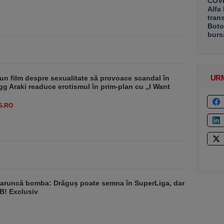
COVE
Alfa
tran
Boto
burs
UR
un film despre sexualitate să provoace scandal în
g Araki readuce erotismul în prim-plan cu „I Want
S.RO
aruncă bomba: Drăguș poate semna în SuperLiga, dar
B! Exclusiv