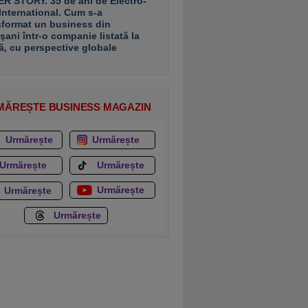
R STORY. 35 de ani de Electro-
 International. Cum s-a
sformat un business din
şani într-o companie listată la
ă, cu perspective globale
MĂREȘTE BUSINESS MAGAZIN
Urmărește
Urmărește
Urmărește
Urmărește
Urmărește
Urmărește
Urmărește