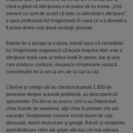
când a găsit că afecţiunea s-ar putea să nu existe. „Unii
oameni nu sunt de acord că este cu adevărat o afecţiune”,
a spus profesorul Ad Vingerhoets în ceea ce s-a dovedit a
fi prima dintre cele două revelaţii şocante.
Înainte de a ajunge la a doua, merită spus că cercetările
lui Vingerhoets sugerează că boala timpului liber este o
afecţiune reală care ar trebui luată în serios, dar şi una
care produce confuzie, deoarece simptomele variază
considerabil de la om la om, de la caz la caz.
Când el şi colegii săi au chestionat peste 1.800 de
persoane despre această problemă, au descoperit că
aproximativ 3% din ei au avut-o. Unii s-au îmbolnăvit
chiar înainte de weekend, alţii chiar în primele zile ale
vacanţei. Simptomele comune includ dureri de cap,
oboseală, dureri musculare şi greaţă. Răceli şi simptome
asemănătoare celor ale gripei afectau cel mai adesea