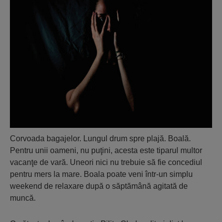
Corvoada bagajelor. Lungul drum spre plajă. Boală.
Pentru unii oameni, nu puţini, acesta este tiparul multor
vacanţe de vară. Uneori nici nu trebuie să fie concediul
pentru mers la mare. Boala poate veni într-un simplu
weekend de relaxare după o săptămână agitată de
muncă.