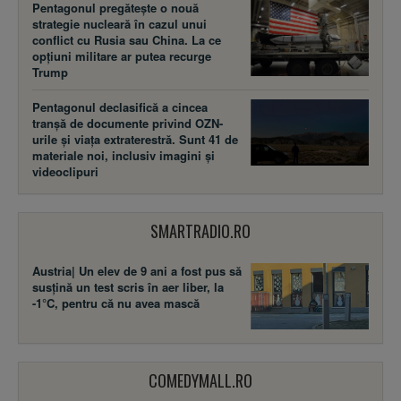
Pentagonul pregătește o nouă
strategie nucleară în cazul unui
conflict cu Rusia sau China. La ce
opțiuni militare ar putea recurge
Trump
Pentagonul declasifică a cincea
tranșă de documente privind OZN-
urile și viața extraterestră. Sunt 41 de
materiale noi, inclusiv imagini și
videoclipuri
SMARTRADIO.RO
Austria| Un elev de 9 ani a fost pus să
susţină un test scris în aer liber, la
-1°C, pentru că nu avea mască
COMEDYMALL.RO