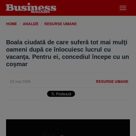
Desch
meniu
HOME
ANALIZE
RESURSE UMANE
Boala ciudată de care suferă tot mai mulţi
oameni după ce înlocuiesc lucrul cu
vacanţa. Pentru ei, concediul începe cu un
coşmar
23 mai 2026
RESURSE UMANE