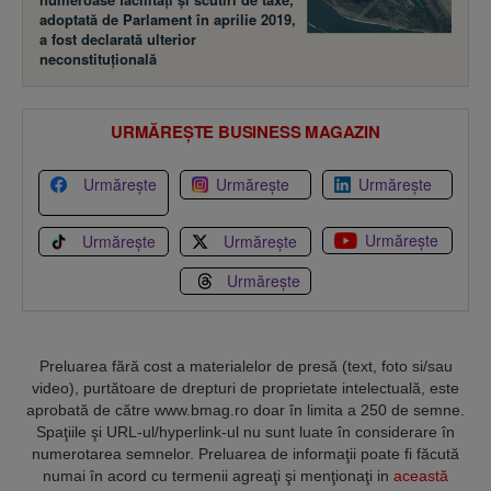
adoptată de Parlament în aprilie 2019,
a fost declarată ulterior
neconstituţională
URMĂREȘTE BUSINESS MAGAZIN
Urmărește
Urmărește
Urmărește
Urmărește
Urmărește
Urmărește
Urmărește
Preluarea fără cost a materialelor de presă (text, foto si/sau
video), purtătoare de drepturi de proprietate intelectuală, este
aprobată de către www.bmag.ro doar în limita a 250 de semne.
Spaţiile şi URL-ul/hyperlink-ul nu sunt luate în considerare în
numerotarea semnelor. Preluarea de informaţii poate fi făcută
numai în acord cu termenii agreaţi şi menţionaţi in
această