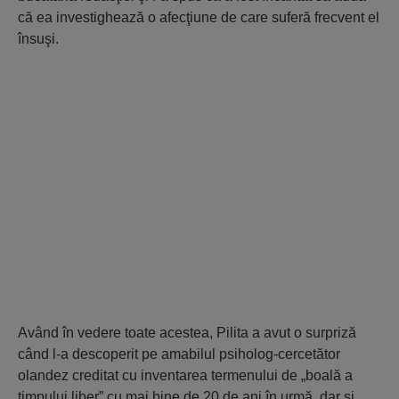
că ea investighează o afecţiune de care suferă frecvent el
însuşi.
Având în vedere toate acestea, Pilita a avut o surpriză
când l-a descoperit pe amabilul psiholog-cercetător
olandez creditat cu inventarea termenului de „boală a
timpului liber” cu mai bine de 20 de ani în urmă, dar şi