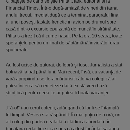
O păţeşte de când se ştie Pilita Clark, editorialist la
Financial Times. Într-o după-amiază de vineri din iarna
anului trecut, imediat după ce a terminat paragraful final
al unei poveşti tastate frenetic în avion pe drumul spre
casă dintr-o excursie epuizantă de muncă în străinătate,
Pilita s-a trezit că îi curge nasul. Pe la ora 10 seara, toate
speranţele pentru un final de săptămână înviorător erau
spulberate.
Au fost ucise de guturai, de febră şi tuse. Jurnalista a stat
bolnavă la pat până luni. Mai recent, însă, cu vacanţa de
vară apropiindu-se, le-a mărturisit câtorva colegi că ar
putea încerca să cerceteze dacă există vreo bază
ştiinţifică pentru ceea ce ar putea fi boala vacanţei.
„Fă-o!" i-au cerut colegii, adăugând că lor li se întâmplă
tot timpul. Vestea s-a răspândit. În mai puţin de o oră, un
alt coleg din partea cealaltă a clădirii a abordat-o în
bucătăria redacţiei şi i-a spus că a fost încântat să audă