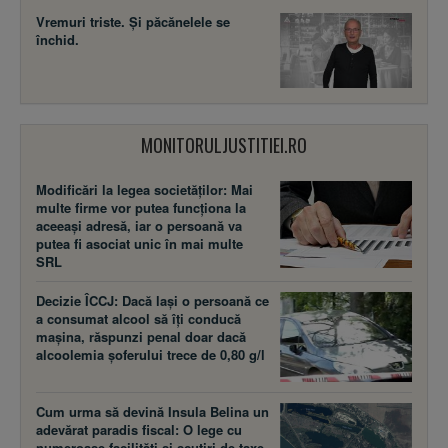
Vremuri triste. Şi păcănelele se
închid.
MONITORULJUSTITIEI.RO
Modificări la legea societăţilor: Mai
multe firme vor putea funcţiona la
aceeaşi adresă, iar o persoană va
putea fi asociat unic în mai multe
SRL
Decizie ÎCCJ: Dacă laşi o persoană ce
a consumat alcool să îţi conducă
maşina, răspunzi penal doar dacă
alcoolemia şoferului trece de 0,80 g/l
Cum urma să devină Insula Belina un
adevărat paradis fiscal: O lege cu
numeroase facilităţi şi scutiri de taxe,