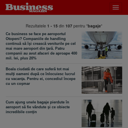
Desch
meniu
Rezultatele
1 - 15
din
107
pentru "
bagaje
"
Ce business se face pe aeroportul
Otopeni? Companiile de handling
continuă să îşi crească veniturile pe cel
mai mare aeroport din ţară. Patru
companii au avut afaceri de aproape 400
mil. lei, plus 20%
Boala ciudată de care suferă tot mai
mulţi oameni după ce înlocuiesc lucrul
cu vacanţa. Pentru ei, concediul începe
cu un coşmar
Cum ajung unele bagaje pierdute în
aeroport să fie vândute şi ce obiecte
incredibile conţin