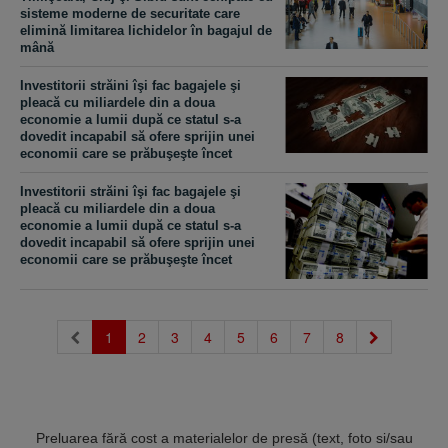
sisteme moderne de securitate care
elimină limitarea lichidelor în bagajul de
mână
Investitorii străini îşi fac bagajele şi
pleacă cu miliardele din a doua
economie a lumii după ce statul s-a
dovedit incapabil să ofere sprijin unei
economii care se prăbuşeşte încet
Investitorii străini îşi fac bagajele şi
pleacă cu miliardele din a doua
economie a lumii după ce statul s-a
dovedit incapabil să ofere sprijin unei
economii care se prăbuşeşte încet
(current)
1
2
3
4
5
6
7
8
Preluarea fără cost a materialelor de presă (text, foto si/sau