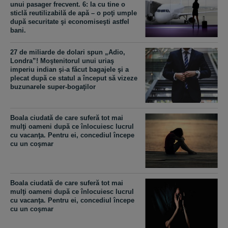
unui pasager frecvent. 6: Ia cu tine o
sticlă reutilizabilă de apă – o poţi umple
după securitate şi economiseşti astfel
bani.
27 de miliarde de dolari spun „Adio,
Londra”! Moştenitorul unui uriaş
imperiu indian şi-a făcut bagajele şi a
plecat după ce statul a început să vizeze
buzunarele super-bogaţilor
Boala ciudată de care suferă tot mai
mulţi oameni după ce înlocuiesc lucrul
cu vacanţa. Pentru ei, concediul începe
cu un coşmar
Boala ciudată de care suferă tot mai
mulţi oameni după ce înlocuiesc lucrul
cu vacanţa. Pentru ei, concediul începe
cu un coşmar