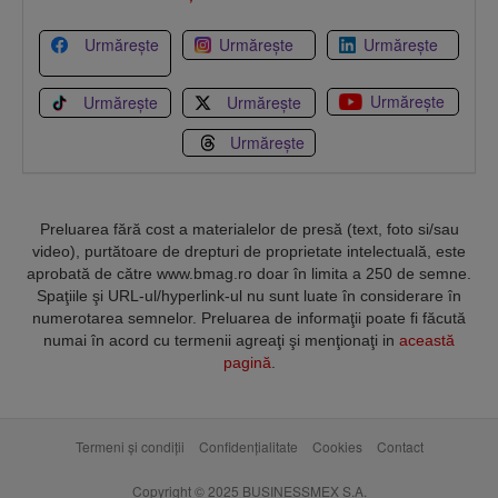
Urmărește
Urmărește
Urmărește
Urmărește
Urmărește
Urmărește
Urmărește
Preluarea fără cost a materialelor de presă (text, foto si/sau
video), purtătoare de drepturi de proprietate intelectuală, este
aprobată de către www.bmag.ro doar în limita a 250 de semne.
Spaţiile şi URL-ul/hyperlink-ul nu sunt luate în considerare în
numerotarea semnelor. Preluarea de informaţii poate fi făcută
numai în acord cu termenii agreaţi şi menţionaţi in
această
pagină
.
Termeni și condiții
Confidențialitate
Cookies
Contact
Copyright © 2025 BUSINESSMEX S.A.