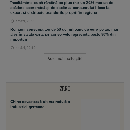
încălţăminte ca să rămână pe plus într-un 2026 marcat de
scădere economică şi de declin al consumului? Iese la
export şi distribuie brandurile proprii în regiune
astăzi, 20:20
Românii consumă ton de 50 de milioane de euro pe an, mai
ales în salate vara, iar conservele reprezintă peste 80% din
importuri
astăzi, 20:19
Vezi mai multe ştiri
ZF.RO
China devastează ultima redută a
industriei germane