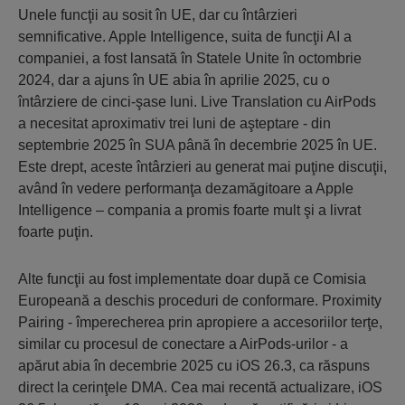
Unele funcţii au sosit în UE, dar cu întârzieri
semnificative. Apple Intelligence, suita de funcţii AI a
companiei, a fost lansată în Statele Unite în octombrie
2024, dar a ajuns în UE abia în aprilie 2025, cu o
întârziere de cinci-şase luni. Live Translation cu AirPods
a necesitat aproximativ trei luni de aşteptare - din
septembrie 2025 în SUA până în decembrie 2025 în UE.
Este drept, aceste întârzieri au generat mai puţine discuţii,
având în vedere performanţa dezamăgitoare a Apple
Intelligence – compania a promis foarte mult şi a livrat
foarte puţin.
Alte funcţii au fost implementate doar după ce Comisia
Europeană a deschis proceduri de conformare. Proximity
Pairing - împerecherea prin apropiere a accesoriilor terţe,
similar cu procesul de conectare a AirPods-urilor - a
apărut abia în decembrie 2025 cu iOS 26.3, ca răspuns
direct la cerinţele DMA. Cea mai recentă actualizare, iOS