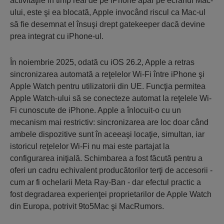
activităţile în timp real de pe iPhone apar pe ecranul Mac-
ului, este şi ea blocată, Apple invocând riscul ca Mac-ul
să fie desemnat el însuşi drept gatekeeper dacă devine
prea integrat cu iPhone-ul.
În noiembrie 2025, odată cu iOS 26.2, Apple a retras
sincronizarea automată a reţelelor Wi-Fi între iPhone şi
Apple Watch pentru utilizatorii din UE. Funcţia permitea
Apple Watch-ului să se conecteze automat la reţelele Wi-
Fi cunoscute de iPhone. Apple a înlocuit-o cu un
mecanism mai restrictiv: sincronizarea are loc doar când
ambele dispozitive sunt în aceeaşi locaţie, simultan, iar
istoricul reţelelor Wi-Fi nu mai este partajat la
configurarea iniţială. Schimbarea a fost făcută pentru a
oferi un cadru echivalent producătorilor terţi de accesorii -
cum ar fi ochelarii Meta Ray-Ban - dar efectul practic a
fost degradarea experienţei proprietarilor de Apple Watch
din Europa, potrivit 9to5Mac şi MacRumors.