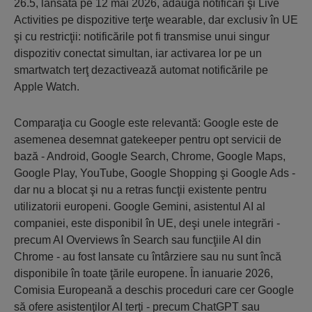
26.5, lansată pe 12 mai 2026, adaugă notificări şi Live
Activities pe dispozitive terţe wearable, dar exclusiv în UE
şi cu restricţii: notificările pot fi transmise unui singur
dispozitiv conectat simultan, iar activarea lor pe un
smartwatch terţ dezactivează automat notificările pe
Apple Watch.
Comparaţia cu Google este relevantă: Google este de
asemenea desemnat gatekeeper pentru opt servicii de
bază - Android, Google Search, Chrome, Google Maps,
Google Play, YouTube, Google Shopping şi Google Ads -
dar nu a blocat şi nu a retras funcţii existente pentru
utilizatorii europeni. Google Gemini, asistentul AI al
companiei, este disponibil în UE, deşi unele integrări -
precum AI Overviews în Search sau funcţiile AI din
Chrome - au fost lansate cu întârziere sau nu sunt încă
disponibile în toate ţările europene. În ianuarie 2026,
Comisia Europeană a deschis proceduri care cer Google
să ofere asistenţilor AI terţi - precum ChatGPT sau