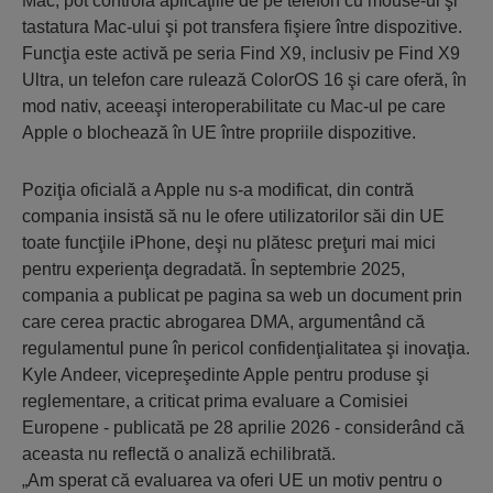
Mac, pot controla aplicaţiile de pe telefon cu mouse-ul şi
tastatura Mac-ului şi pot transfera fişiere între dispozitive.
Funcţia este activă pe seria Find X9, inclusiv pe Find X9
Ultra, un telefon care rulează ColorOS 16 şi care oferă, în
mod nativ, aceeaşi interoperabilitate cu Mac-ul pe care
Apple o blochează în UE între propriile dispozitive.
Poziţia oficială a Apple nu s-a modificat, din contră
compania insistă să nu le ofere utilizatorilor săi din UE
toate funcţiile iPhone, deşi nu plătesc preţuri mai mici
pentru experienţa degradată. În septembrie 2025,
compania a publicat pe pagina sa web un document prin
care cerea practic abrogarea DMA, argumentând că
regulamentul pune în pericol confidenţialitatea şi inovaţia.
Kyle Andeer, vicepreşedinte Apple pentru produse şi
reglementare, a criticat prima evaluare a Comisiei
Europene - publicată pe 28 aprilie 2026 - considerând că
aceasta nu reflectă o analiză echilibrată.
„Am sperat că evaluarea va oferi UE un motiv pentru o