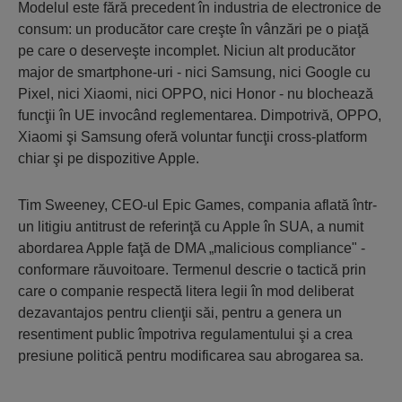
Modelul este fără precedent în industria de electronice de
consum: un producător care creşte în vânzări pe o piaţă
pe care o deserveşte incomplet. Niciun alt producător
major de smartphone-uri - nici Samsung, nici Google cu
Pixel, nici Xiaomi, nici OPPO, nici Honor - nu blochează
funcţii în UE invocând reglementarea. Dimpotrivă, OPPO,
Xiaomi şi Samsung oferă voluntar funcţii cross-platform
chiar şi pe dispozitive Apple.
Tim Sweeney, CEO-ul Epic Games, compania aflată într-
un litigiu antitrust de referinţă cu Apple în SUA, a numit
abordarea Apple faţă de DMA „malicious compliance" -
conformare răuvoitoare. Termenul descrie o tactică prin
care o companie respectă litera legii în mod deliberat
dezavantajos pentru clienţii săi, pentru a genera un
resentiment public împotriva regulamentului şi a crea
presiune politică pentru modificarea sau abrogarea sa.