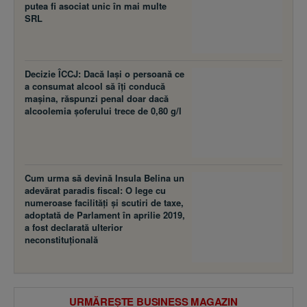
putea fi asociat unic în mai multe
SRL
Decizie ÎCCJ: Dacă laşi o persoană ce
a consumat alcool să îţi conducă
maşina, răspunzi penal doar dacă
alcoolemia şoferului trece de 0,80 g/l
Cum urma să devină Insula Belina un
adevărat paradis fiscal: O lege cu
numeroase facilităţi şi scutiri de taxe,
adoptată de Parlament în aprilie 2019,
a fost declarată ulterior
neconstituţională
URMĂREȘTE BUSINESS MAGAZIN