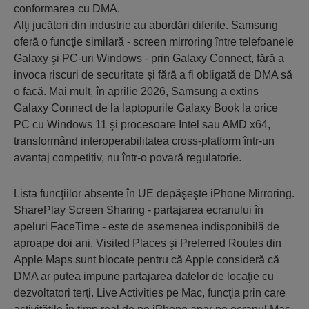
conformarea cu DMA.
Alţi jucători din industrie au abordări diferite. Samsung
oferă o funcţie similară - screen mirroring între telefoanele
Galaxy şi PC-uri Windows - prin Galaxy Connect, fără a
invoca riscuri de securitate şi fără a fi obligată de DMA să
o facă. Mai mult, în aprilie 2026, Samsung a extins
Galaxy Connect de la laptopurile Galaxy Book la orice
PC cu Windows 11 şi procesoare Intel sau AMD x64,
transformând interoperabilitatea cross-platform într-un
avantaj competitiv, nu într-o povară regulatorie.
Lista funcţiilor absente în UE depăşeşte iPhone Mirroring.
SharePlay Screen Sharing - partajarea ecranului în
apeluri FaceTime - este de asemenea indisponibilă de
aproape doi ani. Visited Places şi Preferred Routes din
Apple Maps sunt blocate pentru că Apple consideră că
DMA ar putea impune partajarea datelor de locaţie cu
dezvoltatori terţi. Live Activities pe Mac, funcţia prin care