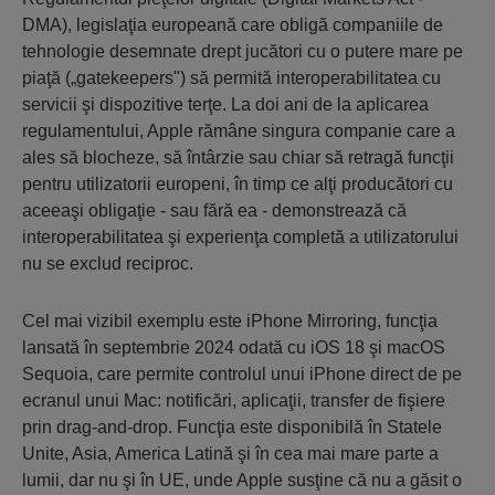
DMA), legislaţia europeană care obligă companiile de
tehnologie desemnate drept jucători cu o putere mare pe
piaţă („gatekeepers") să permită interoperabilitatea cu
servicii şi dispozitive terţe. La doi ani de la aplicarea
regulamentului, Apple rămâne singura companie care a
ales să blocheze, să întârzie sau chiar să retragă funcţii
pentru utilizatorii europeni, în timp ce alţi producători cu
aceeaşi obligaţie - sau fără ea - demonstrează că
interoperabilitatea şi experienţa completă a utilizatorului
nu se exclud reciproc.
Cel mai vizibil exemplu este iPhone Mirroring, funcţia
lansată în septembrie 2024 odată cu iOS 18 şi macOS
Sequoia, care permite controlul unui iPhone direct de pe
ecranul unui Mac: notificări, aplicaţii, transfer de fişiere
prin drag-and-drop. Funcţia este disponibilă în Statele
Unite, Asia, America Latină şi în cea mai mare parte a
lumii, dar nu şi în UE, unde Apple susţine că nu a găsit o