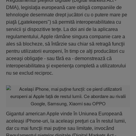
Regulamentul pieţelor digitale (Digital Markets Act -
DMA), legislaţia europeană care obligă companiile de
tehnologie desemnate drept jucători cu o putere mare pe
piaţă („gatekeepers") să permită interoperabilitatea cu
servicii şi dispozitive terţe. La doi ani de la aplicarea
regulamentului, Apple rămâne singura companie care a
ales să blocheze, să întârzie sau chiar să retragă funcţii
pentru utilizatorii europeni, în timp ce alţi producători cu
aceeaşi obligaţie - sau fără ea - demonstrează că
interoperabilitatea şi experienţa completă a utilizatorului
nu se exclud reciproc.
Gigantul american Apple vinde în Uniunea Europeană
aceleaşi iPhone-uri, la aceleaşi preţuri ca în restul lumii,
dar cu mai funcţii mai puţine sau limitate, invocând
Regulamentul pieţelor digitale (Digital Markets Act -