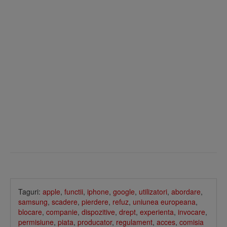
Taguri:
apple
,
functii
,
iphone
,
google
,
utilizatori
,
abordare
,
samsung
,
scadere
,
pierdere
,
refuz
,
uniunea europeana
,
blocare
,
companie
,
dispozitive
,
drept
,
experienta
,
invocare
,
permisiune
,
piata
,
producator
,
regulament
,
acces
,
comisia