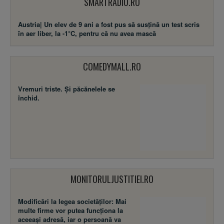
SMARTRADIO.RO
Austria| Un elev de 9 ani a fost pus să susţină un test scris
în aer liber, la -1°C, pentru că nu avea mască
COMEDYMALL.RO
Vremuri triste. Şi păcănelele se
închid.
MONITORULJUSTITIEI.RO
Modificări la legea societăţilor: Mai
multe firme vor putea funcţiona la
aceeaşi adresă, iar o persoană va