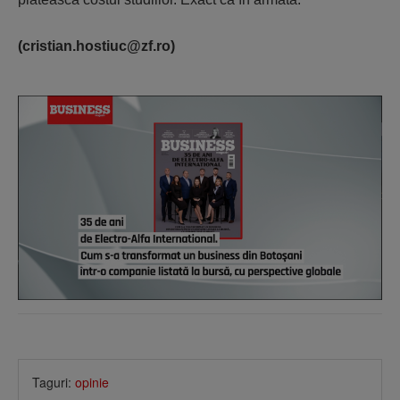
(cristian.hostiuc@zf.ro)
Taguri:
opinie