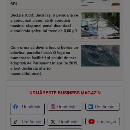
SRL
Decizie ÎCCJ: Dacă laşi o persoană ce
a consumat alcool să îţi conducă
maşina, răspunzi penal doar dacă
alcoolemia şoferului trece de 0,80 g/l
Cum urma să devină Insula Belina un
adevărat paradis fiscal: O lege cu
numeroase facilităţi şi scutiri de taxe,
adoptată de Parlament în aprilie 2019,
a fost declarată ulterior
neconstituţională
URMĂREȘTE BUSINESS MAGAZIN
Urmărește
Urmărește
Urmărește
Urmărește
Urmărește
Urmărește