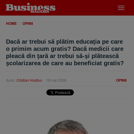
Desch
meniu
HOME
OPINII
Dacă ar trebui să plătim educaţia pe care
o primim acum gratis? Dacă medicii care
pleacă din ţară ar trebui să-şi plătească
şcolarizarea de care au beneficiat gratis?
Autor:
Cristian Hostiuc
18 mai 2026
OPINII