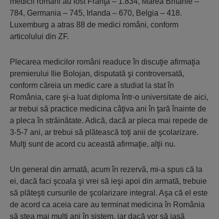
medicii români au fost Franţa – 1.834, Marea Britanie –
784, Germania – 745, Irlanda – 670, Belgia – 418.
Luxemburg a atras 88 de medici români, conform
articolului din ZF.
Plecarea medicilor români readuce în discuţie afirmaţia
premierului Ilie Bolojan, disputată şi controversată,
conform căreia un medic care a studiat la stat în
România, care şi-a luat diploma într-o universitate de aici,
ar trebui să practice medicina câţiva ani în ţară înainte de
a pleca în străinătate. Adică, dacă ar pleca mai repede de
3-5-7 ani, ar trebui să plătească toţi anii de şcolarizare.
Mulţi sunt de acord cu această afirmaţie, alţii nu.
Un general din armată, acum în rezervă, mi-a spus că la
ei, dacă faci şcoala şi vrei să ieşi apoi din armată, trebuie
să plăteşti cursurile de şcolarizare integral. Aşa că el este
de acord ca aceia care au terminat medicina în România
să stea mai mulţi ani în sistem, iar dacă vor să iasă