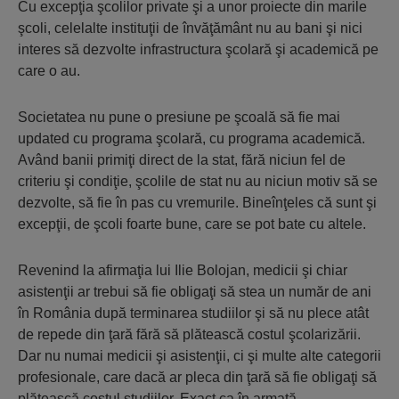
Cu excepţia şcolilor private şi a unor proiecte din marile
şcoli, celelalte instituţii de învăţământ nu au bani şi nici
interes să dezvolte infrastructura şcolară şi academică pe
care o au.
Societatea nu pune o presiune pe şcoală să fie mai
updated cu programa şcolară, cu programa academică.
Având banii primiţi direct de la stat, fără niciun fel de
criteriu şi condiţie, şcolile de stat nu au niciun motiv să se
dezvolte, să fie în pas cu vremurile. Bineînţeles că sunt şi
excepţii, de şcoli foarte bune, care se pot bate cu altele.
Revenind la afirmaţia lui Ilie Bolojan, medicii şi chiar
asistenţii ar trebui să fie obligaţi să stea un număr de ani
în România după terminarea studiilor şi să nu plece atât
de repede din ţară fără să plătească costul şcolarizării.
Dar nu numai medicii şi asistenţii, ci şi multe alte categorii
profesionale, care dacă ar pleca din ţară să fie obligaţi să
plătească costul studiilor. Exact ca în armată.