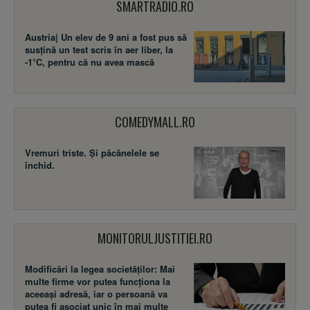
SMARTRADIO.RO
Austria| Un elev de 9 ani a fost pus să
susţină un test scris în aer liber, la
-1°C, pentru că nu avea mască
COMEDYMALL.RO
Vremuri triste. Şi păcănelele se
închid.
MONITORULJUSTITIEI.RO
Modificări la legea societăţilor: Mai
multe firme vor putea funcţiona la
aceeaşi adresă, iar o persoană va
putea fi asociat unic în mai multe