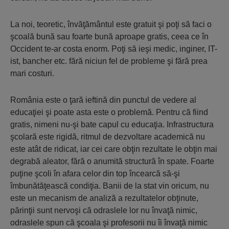
La noi, teoretic, învăţământul este gratuit şi poţi să faci o
şcoală bună sau foarte bună aproape gratis, ceea ce în
Occident te-ar costa enorm. Poţi să ieşi medic, inginer, IT-
ist, bancher etc. fără niciun fel de probleme şi fără prea
mari costuri.
România este o ţară ieftină din punctul de vedere al
educaţiei şi poate asta este o problemă. Pentru că fiind
gratis, nimeni nu-şi bate capul cu educaţia. Infrastructura
şcolară este rigidă, ritmul de dezvoltare academică nu
este atât de ridicat, iar cei care obţin rezultate le obţin mai
degrabă aleator, fără o anumită structură în spate. Foarte
puţine şcoli în afara celor din top încearcă să-şi
îmbunătăţească condiţia. Banii de la stat vin oricum, nu
este un mecanism de analiză a rezultatelor obţinute,
părinţii sunt nervoşi că odraslele lor nu învaţă nimic,
odraslele spun că şcoala şi profesorii nu îi învaţă nimic