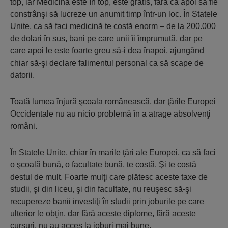
top, iar Medicina este în top, este gratis, fără ca apoi să fie
constrânşi să lucreze un anumit timp într-un loc. În Statele
Unite, ca să faci medicină te costă enorm – de la 200.000
de dolari în sus, bani pe care unii îi împrumută, dar pe
care apoi le este foarte greu să-i dea înapoi, ajungând
chiar să-şi declare falimentul personal ca să scape de
datorii.
Toată lumea înjură şcoala românească, dar ţările Europei
Occidentale nu au nicio problemă în a atrage absolvenţi
români.
În Statele Unite, chiar în marile ţări ale Europei, ca să faci
o şcoală bună, o facultate bună, te costă. Şi te costă
destul de mult. Foarte mulţi care plătesc aceste taxe de
studii, şi din liceu, şi din facultate, nu reuşesc să-şi
recupereze banii investiţi în studii prin joburile pe care
ulterior le obţin, dar fără aceste diplome, fără aceste
cursuri, nu au acces la joburi mai bune.