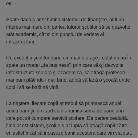
etc.
Poate dacă s-ar schimba sistemul de finanţare, ar fi un
interes mai mare din partea tuturor şcolilor să se dezvolte
atât academic, cât şi din punctul de vedere al
infrastructurii.
Cu excepţia şcolilor bune din marile oraşe, restul nu au în
spate un model „de business”, prin care să-şi dezvolte
infrastructura şcolară şi academică, să atragă profesori
mai buni plătindu-i mai bine, adică să facă o şcoală unde
copiii să se bată să vină.
La naştere, fiecare copil ar trebui să primească anual,
adică părinţii, un card cu o anumită sumă de bani, prin
care pot să cumpere servicii şcolare. De partea cealaltă,
fiind acest sistem, şcolile s-ar lupta să atragă copii către
ei, astfel încât să încaseze banii acestora care vin via stat.