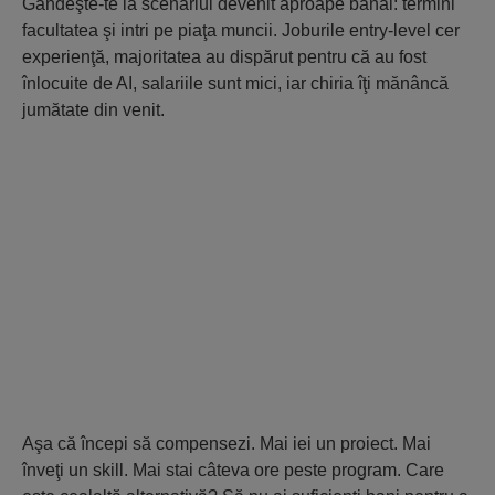
Gândeşte-te la scenariul devenit aproape banal: termini
facultatea şi intri pe piaţa muncii. Joburile entry-level cer
experienţă, majoritatea au dispărut pentru că au fost
înlocuite de AI, salariile sunt mici, iar chiria îţi mănâncă
jumătate din venit.
Aşa că începi să compensezi. Mai iei un proiect. Mai
înveţi un skill. Mai stai câteva ore peste program. Care