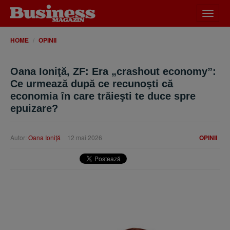
Desch
meniu
HOME
OPINII
Oana Ioniţă, ZF: Era „crashout economy”:
Ce urmează după ce recunoşti că
economia în care trăieşti te duce spre
epuizare?
Autor:
Oana Ioniţă
12 mai 2026
OPINII