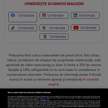
URMĂREȘTE BUSINESS MAGAZIN
Urmărește
Urmărește
Urmărește
Urmărește
Urmărește
Urmărește
Urmărește
Preluarea fără cost a materialelor de presă (text, foto si/sau
video), purtătoare de drepturi de proprietate intelectuală, este
aprobată de către www.bmag.ro doar în limita a 250 de semne.
Spaţiile şi URL-ul/hyperlink-ul nu sunt luate în considerare în
numerotarea semnelor. Preluarea de informaţii poate fi făcută
numai în acord cu termenii agreaţi şi menţionaţi in
această
pagină
.
Nouă ne pasă ca datele tale personale să rămână confidențiale
Noi și partenerii noștri
589
stocăm și/sau accesăm informații pe dispozitivul dvs., precum identificatorii cookie unici pentru prelucrarea datelor cu caracter personal. Puteți accepta
sau gestiona preferințele dvs. făcând clic mai jos, respectiv vă puteți opune utilizării unui interes legitim în orice moment pe pagina cu politica de confidențialitate. Aceste alegeri vor
fi raportate partenerilor noștri și nu vă vor afecta navigarea.
Mai multe detalii
Noi si partenerii nostri (retelele de socializare si agentiile de publicitate partenere, precum si furnizorii nostri de servicii de date analitice) prelucram date pentru a permite
Termeni și condiții
Confidențialitate
Cookies
Contact
website-ului sa functioneze, pentru a personaliza continutul si anunturile publicitare afisate in functie de interesele si/sau profilul dvs., pentru a va oferi functionalitati aferente
retelelor de socializare si pentru a analiza traficul pe website. Beneficiati de drepturile prevazute de art. 15-22 din GDPR in legatura cu prelucrarea datelor cu caracter personal.
Aceste drepturi pot fi exercitate prin modalitatea indicata
aici
. Prin click pe “ACCEPT TOATE”, acceptati folosirea tuturor Tehnologiilor de tip Cookie, care implica inclusiv acceptul
dvs. cu privire la stocarea/accesarea informatiilor de catre Vendor-ii cu care colaboram. Prin click pe “VREAU SA MODIFIC SETARILE INDIVIDUAL” puteti schimba preferintele in
mod individual, mai putin cele legate de cookie strict necesare pentru functionarea website-ului.