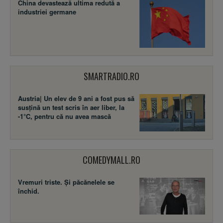
China devastează ultima redută a
industriei germane
SMARTRADIO.RO
Austria| Un elev de 9 ani a fost pus să
susţină un test scris în aer liber, la
-1°C, pentru că nu avea mască
COMEDYMALL.RO
Vremuri triste. Şi păcănelele se
închid.