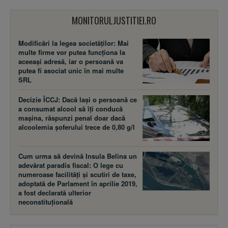
MONITORULJUSTITIEI.RO
Modificări la legea societăţilor: Mai
multe firme vor putea funcţiona la
aceeaşi adresă, iar o persoană va
putea fi asociat unic în mai multe
SRL
Decizie ÎCCJ: Dacă laşi o persoană ce
a consumat alcool să îţi conducă
maşina, răspunzi penal doar dacă
alcoolemia şoferului trece de 0,80 g/l
Cum urma să devină Insula Belina un
adevărat paradis fiscal: O lege cu
numeroase facilităţi şi scutiri de taxe,
adoptată de Parlament în aprilie 2019,
a fost declarată ulterior
neconstituţională