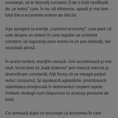
investeşti, să te dezvolţi constant. Este o listă nesfârşită
de „ar trebui” care, în loc să elibereze, apasă şi mai tare -
totul într-o economie extrem de dificilă.
Aşa ajungem la esenţa „crashout economy”: care pare că
este despre un sistem în care regulile se schimbă
constant, iar siguranţa pare mereu la un pas distanţă, dar
niciodată atinsă.
În acest context, reacţiile variază. Unii accelerează şi mai
mult, încercând să „bată sistemul” prin muncă intensă şi
diversificare constantă. Alţii încep să se retragă parţial:
reduc consumul, îşi ajustează aşteptările, prioritizează
stabilitatea emoţională în detrimentul creşterii rapide.
Ambele strategii sunt răspunsuri la aceeaşi presiune de
fond.
Ce urmează după ce recunoşti că economia în care