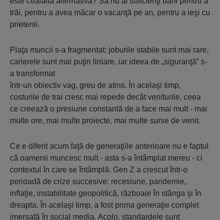
este cealaltă alternativă? Să nu ai suficienţi bani pentru a
trăi, pentru a avea măcar o vacanţă pe an, pentru a ieşi cu
prietenii.
Piaţa muncii s-a fragmentat: joburile stabile sunt mai rare,
carierele sunt mai puţin liniare, iar ideea de „siguranţă” s-
a transformat
într-un obiectiv vag, greu de atins. În acelaşi timp,
costurile de trai cresc mai repede decât veniturile, ceea
ce creează o presiune constantă de a face mai mult - mai
multe ore, mai multe proiecte, mai multe surse de venit.
Ce e diferit acum faţă de generaţiile anterioare nu e faptul
că oamenii muncesc mult - asta s-a întâmplat mereu - ci
contextul în care se întâmplă. Gen Z a crescut într-o
perioadă de crize succesive: recesiune, pandemie,
inflaţie, instabilitate geopolitică, războaie în stânga şi în
dreapta. În acelaşi timp, a fost prima generaţie complet
imersată în social media. Acolo, standardele sunt