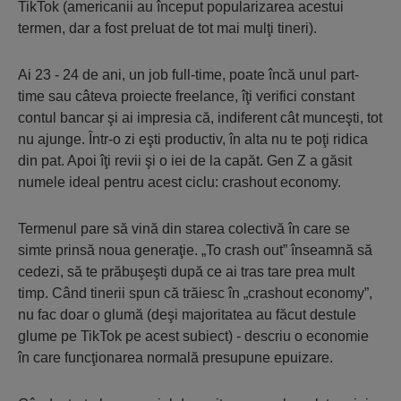
TikTok (americanii au început popularizarea acestui
termen, dar a fost preluat de tot mai mulţi tineri).
Ai 23 - 24 de ani, un job full-time, poate încă unul part-
time sau câteva proiecte freelance, îţi verifici constant
contul bancar şi ai impresia că, indiferent cât munceşti, tot
nu ajunge. Într-o zi eşti productiv, în alta nu te poţi ridica
din pat. Apoi îţi revii şi o iei de la capăt. Gen Z a găsit
numele ideal pentru acest ciclu: crashout economy.
Termenul pare să vină din starea colectivă în care se
simte prinsă noua generaţie. „To crash out” înseamnă să
cedezi, să te prăbuşeşti după ce ai tras tare prea mult
timp. Când tinerii spun că trăiesc în „crashout economy”,
nu fac doar o glumă (deşi majoritatea au făcut destule
glume pe TikTok pe acest subiect) - descriu o economie
în care funcţionarea normală presupune epuizare.