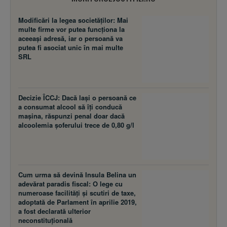
Modificări la legea societăţilor: Mai
multe firme vor putea funcţiona la
aceeaşi adresă, iar o persoană va
putea fi asociat unic în mai multe
SRL
Decizie ÎCCJ: Dacă laşi o persoană ce
a consumat alcool să îţi conducă
maşina, răspunzi penal doar dacă
alcoolemia şoferului trece de 0,80 g/l
Cum urma să devină Insula Belina un
adevărat paradis fiscal: O lege cu
numeroase facilităţi şi scutiri de taxe,
adoptată de Parlament în aprilie 2019,
a fost declarată ulterior
neconstituţională