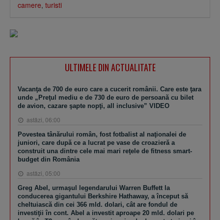
camere
,
turisti
ULTIMELE DIN ACTUALITATE
Vacanţa de 700 de euro care a cucerit românii. Care este ţara
unde „Preţul mediu e de 730 de euro de persoană cu bilet
de avion, cazare şapte nopţi, all inclusive” VIDEO
astăzi, 06:00
Povestea tânărului român, fost fotbalist al naţionalei de
juniori, care după ce a lucrat pe vase de croazieră a
construit una dintre cele mai mari reţele de fitness smart-
budget din România
astăzi, 05:00
Greg Abel, urmaşul legendarului Warren Buffett la
conducerea gigantului Berkshire Hathaway, a început să
cheltuiască din cei 366 mld. dolari, cât are fondul de
investiţii în cont. Abel a investit aproape 20 mld. dolari pe