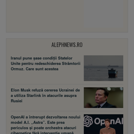
ALEPHNEWS.RO
Iranul pune șase condiții Statelor
Unite pentru redeschiderea Strâmtorii
Ormuz. Care sunt acestea
Elon Musk refuză cererea Ucrainei de
a utiliza Starlink în atacurile asupra
Rusiei
OpenAI a întrerupt dezvoltarea noului
model A.I. „Astra”. Este prea
periculos și poate orchestra atacuri
cibernetice fără intervenție umană