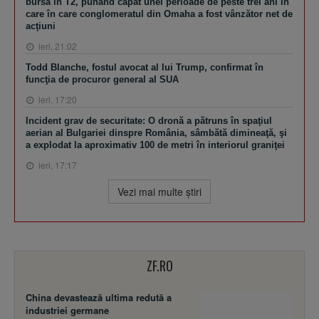
bursă în T2, punând capăt unei perioade de peste trei ani în
care în care conglomeratul din Omaha a fost vânzător net de
acţiuni
ieri, 21:02
Todd Blanche, fostul avocat al lui Trump, confirmat în
funcţia de procuror general al SUA
ieri, 17:20
Incident grav de securitate: O dronă a pătruns în spaţiul
aerian al Bulgariei dinspre România, sâmbătă dimineaţă, şi
a explodat la aproximativ 100 de metri în interiorul graniţei
ieri, 17:17
Vezi mai multe ştiri
ZF.RO
China devastează ultima redută a
industriei germane