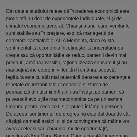
Din datele studiului reiese că încrederea economică este
modelată nu doar de experienţele individuale, ci şi de
climatul economic general. Chiar şi atunci când veniturile
sunt stabile sau în creştere, explică managerul de
cercetare cantitativă al AHA Moments, dacă există
sentimentul că economia încetineşte, că incertitudinea
creşte sau că oportunităţile se reduc, oamenii devin mai
precauţi, amână investiţii, raţionalizează consumul şi au
mai puţină încredere în viitor. „În România, această
legătură este cu atât mai puternică deoarece experienţele
repetate de instabilitate economică şi starea de
permacriză din ultimii 5-6 ani i-au învăţat pe oameni să
privească evoluţiile macroeconomice ca pe un semnal
timpuriu pentru ceea ce li s-ar putea întâmpla personal.
De aceea, sentimentul de progres nu este dat doar de cât
câştigă oamenii astăzi, ci şi de convingerea că mâine vor
avea aceleaşi sau chiar mai multe oportunităţi”,
punctează-Ana Maria Badea. Când această încredere în