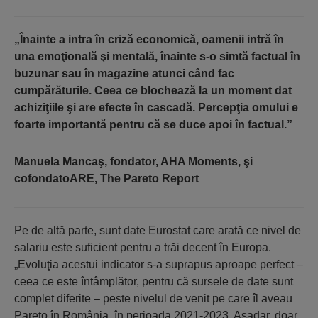
„Înainte a intra în criză economică, oamenii intră în
una emoţională şi mentală, înainte s-o simtă factual în
buzunar sau în magazine atunci când fac
cumpărăturile. Ceea ce blochează la un moment dat
achiziţiile şi are efecte în cascadă. Percepţia omului e
foarte importantă pentru că se duce apoi în factual.”
Manuela Mancaş, fondator, AHA Moments, şi
cofondatoARE, The Pareto Report
Pe de altă parte, sunt date Eurostat care arată ce nivel de
salariu este suficient pentru a trăi decent în Europa.
„Evoluţia acestui indicator s-a suprapus aproape perfect –
ceea ce este întâmplător, pentru că sursele de date sunt
complet diferite – peste nivelul de venit pe care îl aveau
Pareto în România, în perioada 2021-2023. Aşadar, doar