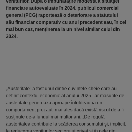
veniturilor. După o îmbunătăţire modestă a situaţiei
financiare autoevaluate în 2024, publicul comercial
general (PCG) raportează o deteriorare a statutului
său financiar comparativ cu anul precedent sau, în cel
mai bun caz, menţinerea la un nivel similar celui din
2024.
„Austeritate” a fost unul dintre cuvintele-cheie care au
definit contextul economic al anului 2025. Iar măsurile de
austeritate generează aproape întotdeauna un
comportament precaut, mai ales dacă există riscul de a fi
susţinute de-a lungul mai multor ani. „De regulă
austeritatea contribuie la scăderea consumului şi, implicit,
la reducerea veniturilor sectorului privat şi în cele din