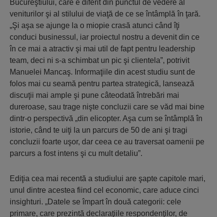
Bucureştiului, care e diferit din punctul de vedere al
veniturilor şi al stilului de viaţă de ce se întâmplă în ţară.
„Şi aşa se ajunge la o miopie crasă atunci când îţi
conduci businessul, iar proiectul nostru a devenit din ce
în ce mai a atractiv şi mai util de fapt pentru leadership
team, deci ni s-a schimbat un pic şi clientela”, potrivit
Manuelei Mancaş. Informaţiile din acest studiu sunt de
folos mai cu seamă pentru partea strategică, lansează
discuţii mai ample şi pune câteodată întrebări mai
dureroase, sau trage nişte concluzii care se văd mai bine
dintr-o perspectivă „din elicopter. Aşa cum se întâmplă în
istorie, când te uiţi la un parcurs de 50 de ani şi tragi
concluzii foarte uşor, dar ceea ce au traversat oamenii pe
parcurs a fost intens şi cu mult detaliu”.
Ediţia cea mai recentă a studiului are şapte capitole mari,
unul dintre acestea fiind cel economic, care aduce cinci
insighturi. „Datele se împart în două categorii: cele
primare, care prezintă declaraţiile respondenţilor, de