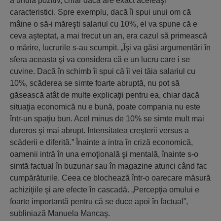
a unuia pozitiv, chiar dacă are exact aceleaşi
caracteristici. Spre exemplu, dacă îi spui unui om că
mâine o să-i măreşti salariul cu 10%, el va spune că e
ceva aşteptat, a mai trecut un an, era cazul să primească
o mărire, lucrurile s-au scumpit. „Îşi va găsi argumentări în
sfera aceasta şi va considera că e un lucru care i se
cuvine. Dacă în schimb îi spui că îi vei tăia salariul cu
10%, scăderea se simte foarte abruptă, nu pot să
găsească atât de multe explicaţii pentru ea, chiar dacă
situaţia economică nu e bună, poate compania nu este
într-un spaţiu bun. Acel minus de 10% se simte mult mai
dureros şi mai abrupt. Intensitatea creşterii versus a
scăderii e diferită.” Înainte a intra în criză economică,
oamenii intră în una emoţională şi mentală, înainte s-o
simtă factual în buzunar sau în magazine atunci când fac
cumpărăturile. Ceea ce blochează într-o oarecare măsură
achiziţiile şi are efecte în cascadă. „Percepţia omului e
foarte importantă pentru că se duce apoi în factual”,
subliniază Manuela Mancaş.