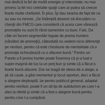
mai dedică la fel de multă energie şi intensitate; nu mai
privesc la fel nici celelalte spaţii care ar putea să creeze
foarte multe cheltuieli. În plus, îşi dau seama de fapt de ce
au sau nu nevoie. „Se întâmplă deseori să discutăm cu
clienţii din FMCG care consideră că aceia care vânează
promoţiile nu sunt în rând oamenilor cu bani. Fals. De
câte ori facem segmentări legate de promo hunters
(vânători de promoţii), câteodată nu vedem nicio diferenţă
pe venituri, pentru că este chestiune de mentalitate că o
promoţie echivalează cu o afacere bună.” Pentru un
Pareto a fi promo hunter poate însemna că şi-a luat o
super-maşină de lux la un preţ bun şi simte că a făcut o
foarte bună afacere. Dar se leagă de ideea de a alege, a
şti să caute, a găsi momentul şi locul oportun, deci a făcut
o alegere deşteaptă. Iar pentru publicul general, adaptat
pentru venituri, poate fi un alt tip de autoturism pe care l-a
ales la ofertă şi simte că a fost o alegere bună pentru
pentru cine l-a cumpărat.