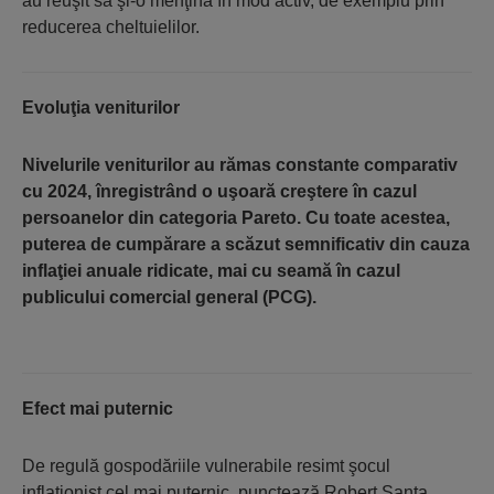
au reuşit să şi-o menţină în mod activ, de exemplu prin
reducerea cheltuielilor.
Evoluţia veniturilor
Nivelurile veniturilor au rămas constante comparativ
cu 2024, înregistrând o uşoară creştere în cazul
persoanelor din categoria Pareto. Cu toate acestea,
puterea de cumpărare a scăzut semnificativ din cauza
inflaţiei anuale ridicate, mai cu seamă în cazul
publicului comercial general (PCG).
Efect mai puternic
De regulă gospodăriile vulnerabile resimt şocul
inflaţionist cel mai puternic, punctează Robert Santa,