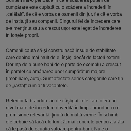
Suntem într-o perioadă în care scăderea puterii de
cumpărare este cuplată cu o scădere a încrederii în
„celălalt”, fie că e vorba de oamenii din jur, fie că e vorba
de instituţii sau companii. Singurul fel de încredere care
s-a menţinut sau a crescut uşor este legat de încrederea
în forţele proprii.
Oamenii caută să-şi construiască insule de stabilitate
care depind mai mult de ei înşişi decât de factori externi.
Dorinţa de a pune bani de-o parte de exemplu a crescut
în paralel cu amânarea unor cumpărături majore
(imobiliare, auto). Sunt afectate serios categoriile care ţin
de „răsfăţ” cum ar fi vacanţele.
Referitor la branduri, au de câştigat cele care oferă un
nivel mare de încredere dovedită în timp - branduri cu o
promisiune relevantă, ţinută de multă vreme. În schimb
ele trebuie să facă eforturi cât mai concrete pentru a arăta
că le pasă de ecuaţia valoare-pentru-bani. Nu e o