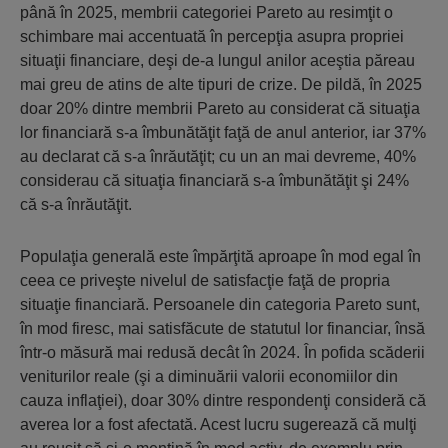
până în 2025, membrii categoriei Pareto au resimţit o
schimbare mai accentuată în percepţia asupra propriei
situaţii financiare, deşi de-a lungul anilor aceştia păreau
mai greu de atins de alte tipuri de crize. De pildă, în 2025
doar 20% dintre membrii Pareto au considerat că situaţia
lor financiară s-a îmbunătăţit faţă de anul anterior, iar 37%
au declarat că s-a înrăutăţit; cu un an mai devreme, 40%
considerau că situaţia financiară s-a îmbunătăţit şi 24%
că s-a înrăutăţit.
Populaţia generală este împărţită aproape în mod egal în
ceea ce priveşte nivelul de satisfacţie faţă de propria
situaţie financiară. Persoanele din categoria Pareto sunt,
în mod firesc, mai satisfăcute de statutul lor financiar, însă
într-o măsură mai redusă decât în 2024. În pofida scăderii
veniturilor reale (şi a diminuării valorii economiilor din
cauza inflaţiei), doar 30% dintre respondenţi consideră că
averea lor a fost afectată. Acest lucru sugerează că mulţi