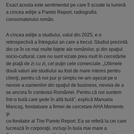
Exact acesta este sentimentul pe care îl scoate la lumină
a cincea ediţie a Pareto Report, radiografia
consumatorului român.
A cincea ediţie a studiului, valul din 2025, e o
retrospectivă a întregului an care a trecut. Studiul prezintă
din ce în ce mai multe faţete ale românilor, şi din spaţiul
socio-cultural, care nu sunt vizate prea mult în cercetările
de piaţă de zi cu zi, cel puţin cele comerciale. „Ultimele
două valuri ale studiului au fost de mare interes pentru
clienţi, pentru că noi pur şi simplu ne-am aşezat pe o
nevoie a oamenilor din spaţiul de business, nevoia de a
se ancora în contextul României. Pentru că noi suntem
într-o bulă care şede în altă bulă”, explică Manuela
Mancaş, fondatoare a firmei de cercetare AHA Moments
şi
co-fondator al The Pareto Report. Ea se referă la cei care
lucrează în corporaţii, incluşi în bula mai mare a