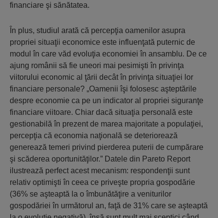
financiare şi sănătatea.
În plus, studiul arată că percepţia oamenilor asupra
propriei situaţii economice este influenţată puternic de
modul în care văd evoluţia economiei în ansamblu. De ce
ajung românii să fie uneori mai pesimişti în privinţa
viitorului economic al ţării decât în privinţa situaţiei lor
financiare personale? „Oamenii îşi folosesc aşteptările
despre economie ca pe un indicator al propriei siguranţe
financiare viitoare. Chiar dacă situaţia personală este
gestionabilă în prezent de marea majoritate a populaţiei,
percepţia că economia naţională se deteriorează
generează temeri privind pierderea puterii de cumpărare
şi scăderea oportunităţilor.” Datele din Pareto Report
ilustrează perfect acest mecanism: respondenţii sunt
relativ optimişti în ceea ce priveşte propria gospodărie
(36% se aşteaptă la o îmbunătăţire a veniturilor
gospodăriei în următorul an, faţă de 31% care se aşteaptă
la o evoluţie negativă), însă sunt mult mai sceptici când