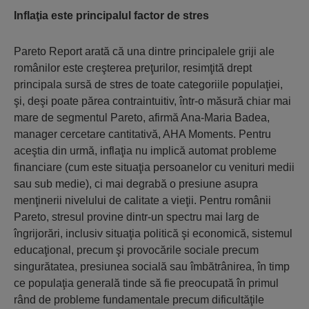
Inflaţia este principalul factor de stres
Pareto Report arată că una dintre principalele griji ale
românilor este creşterea preţurilor, resimţită drept
principala sursă de stres de toate categoriile populaţiei,
şi, deşi poate părea contraintuitiv, într-o măsură chiar mai
mare de segmentul Pareto, afirmă Ana-Maria Badea,
manager cercetare cantitativă, AHA Moments. Pentru
aceştia din urmă, inflaţia nu implică automat probleme
financiare (cum este situaţia persoanelor cu venituri medii
sau sub medie), ci mai degrabă o presiune asupra
menţinerii nivelului de calitate a vieţii. Pentru românii
Pareto, stresul provine dintr-un spectru mai larg de
îngrijorări, inclusiv situaţia politică şi economică, sistemul
educaţional, precum şi provocările sociale precum
singurătatea, presiunea socială sau îmbătrânirea, în timp
ce populaţia generală tinde să fie preocupată în primul
rând de probleme fundamentale precum dificultăţile