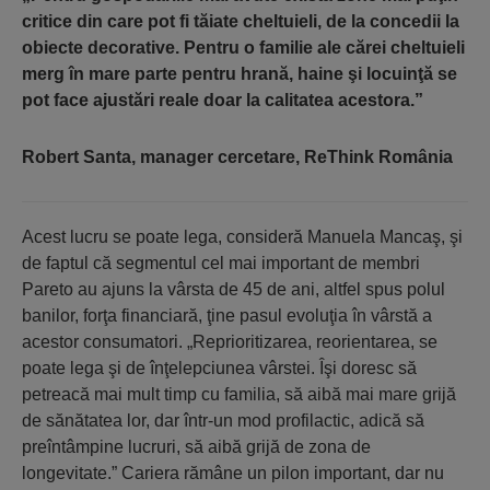
critice din care pot fi tăiate cheltuieli, de la concedii la
obiecte decorative. Pentru o familie ale cărei cheltuieli
merg în mare parte pentru hrană, haine şi locuinţă se
pot face ajustări reale doar la calitatea acestora.”
Robert Santa, manager cercetare, ReThink România
Acest lucru se poate lega, consideră Manuela Mancaş, şi
de faptul că segmentul cel mai important de membri
Pareto au ajuns la vârsta de 45 de ani, altfel spus polul
banilor, forţa financiară, ţine pasul evoluţia în vârstă a
acestor consumatori. „Reprioritizarea, reorientarea, se
poate lega şi de înţelepciunea vârstei. Îşi doresc să
petreacă mai mult timp cu familia, să aibă mai mare grijă
de sănătatea lor, dar într-un mod profilactic, adică să
preîntâmpine lucruri, să aibă grijă de zona de
longevitate.” Cariera rămâne un pilon important, dar nu