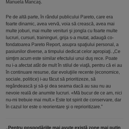
Manuela Mancaş.
Pe de altă parte, în rândul publicului Pareto, care era
foarte dinamic, avea vervă, voia să crească, avea mai
multe joburi, mai multe venituri şi jongla cu foarte multe
lucruri, cursuri, traininguri, grija s-a mutat, adaugă co-
fondatoarea Pareto Report, asupra spaţiului personal, a
pasiunilor diverse, a timpului dedicat celor apropiaţi. „Ce
simţim acum este similar efectului unui duş rece. Poate
nu i-a afectat atât de mult în stilul de viaţă, pentru că ei au
în continuare resurse, dar evoluţiile recente (economice,
sociale, politice) i-au făcut să prioritizeze, să
regândească şi să-şi dea seama dacă au sau nu au
nevoie reală de anumite lucruri. «Mă bucur de ce am, nici
nu-mi trebuie mai mult.» Este tot spirit de conservare, dar
în cazul lor este o reorientare şi o reprioritizare.”
„Pentru gospodăriile mai avute există zone mai puţin