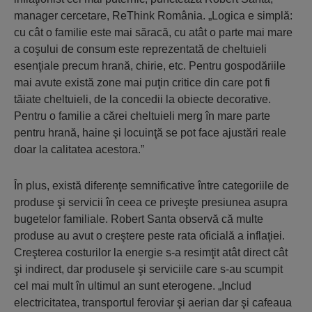
manager cercetare, ReThink România. „Logica e simplă:
cu cât o familie este mai săracă, cu atât o parte mai mare
a coşului de consum este reprezentată de cheltuieli
esenţiale precum hrană, chirie, etc. Pentru gospodăriile
mai avute există zone mai puţin critice din care pot fi
tăiate cheltuieli, de la concedii la obiecte decorative.
Pentru o familie a cărei cheltuieli merg în mare parte
pentru hrană, haine şi locuinţă se pot face ajustări reale
doar la calitatea acestora.”
În plus, există diferenţe semnificative între categoriile de
produse şi servicii în ceea ce priveşte presiunea asupra
bugetelor familiale. Robert Santa observă că multe
produse au avut o creştere peste rata oficială a inflaţiei.
Creşterea costurilor la energie s-a resimţit atât direct cât
şi indirect, dar produsele şi serviciile care s-au scumpit
cel mai mult în ultimul an sunt eterogene. „Includ
electricitatea, transportul feroviar şi aerian dar şi cafeaua