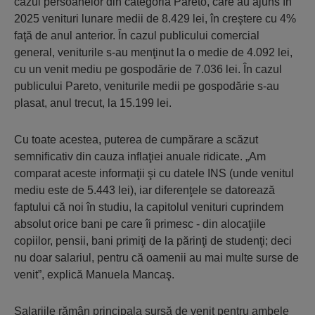
cazul persoanelor din categoria Pareto, care au ajuns în
2025 venituri lunare medii de 8.429 lei, în creştere cu 4%
faţă de anul anterior. În cazul publicului comercial
general, veniturile s-au menţinut la o medie de 4.092 lei,
cu un venit mediu pe gospodărie de 7.036 lei. În cazul
publicului Pareto, veniturile medii pe gospodărie s-au
plasat, anul trecut, la 15.199 lei.
Cu toate acestea, puterea de cumpărare a scăzut
semnificativ din cauza inflaţiei anuale ridicate. „Am
comparat aceste informaţii şi cu datele INS (unde venitul
mediu este de 5.443 lei), iar diferenţele se datorează
faptului că noi în studiu, la capitolul venituri cuprindem
absolut orice bani pe care îi primesc - din alocaţiile
copiilor, pensii, bani primiţi de la părinţi de studenţi; deci
nu doar salariul, pentru că oamenii au mai multe surse de
venit”, explică Manuela Mancaş.
Salariile rămân principala sursă de venit pentru ambele