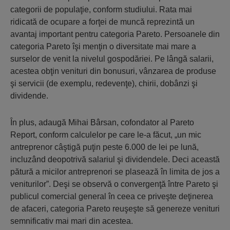
categorii de populaţie, conform studiului. Rata mai
ridicată de ocupare a forţei de muncă reprezintă un
avantaj important pentru categoria Pareto. Persoanele din
categoria Pareto îşi menţin o diversitate mai mare a
surselor de venit la nivelul gospodăriei. Pe lângă salarii,
acestea obţin venituri din bonusuri, vânzarea de produse
şi servicii (de exemplu, redevenţe), chirii, dobânzi şi
dividende.
În plus, adaugă Mihai Bârsan, cofondator al Pareto
Report, conform calculelor pe care le-a făcut, „un mic
antreprenor câştigă puţin peste 6.000 de lei pe lună,
incluzând deopotrivă salariul şi dividendele. Deci această
pătură a micilor antreprenori se plasează în limita de jos a
veniturilor”. Deşi se observă o convergenţă între Pareto şi
publicul comercial general în ceea ce priveşte deţinerea
de afaceri, categoria Pareto reuşeşte să genereze venituri
semnificativ mai mari din acestea.