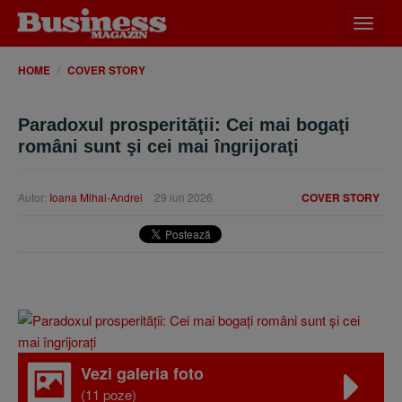
Desch
meniu
HOME
COVER STORY
Paradoxul prosperităţii: Cei mai bogaţi
români sunt şi cei mai îngrijoraţi
Autor:
Ioana Mihai-Andrei
29 iun 2026
COVER STORY
Vezi galeria foto
(11 poze)