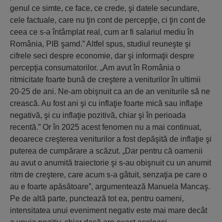
genul ce simte, ce face, ce crede, şi datele secundare,
cele factuale, care nu ţin cont de percepţie, ci ţin cont de
ceea ce s-a întâmplat real, cum ar fi salariul mediu în
România, PIB şamd.” Altfel spus, studiul reuneşte şi
cifrele seci despre economie, dar şi informaţii despre
percepţia consumatorilor. „Am avut în România o
ritmicitate foarte bună de creştere a veniturilor în ultimii
20-25 de ani. Ne-am obişnuit ca an de an veniturile să ne
crească. Au fost ani şi cu inflaţie foarte mică sau inflaţie
negativă, şi cu inflaţie pozitivă, chiar şi în perioada
recentă.” Or în 2025 acest fenomen nu a mai continuat,
deoarece creşterea veniturilor a fost depăşită de inflaţie şi
puterea de cumpărare a scăzut. „Dar pentru că oamenii
au avut o anumită traiectorie şi s-au obişnuit cu un anumit
ritm de creştere, care acum s-a gâtuit, senzaţia pe care o
au e foarte apăsătoare”, argumentează Manuela Mancaş.
Pe de altă parte, punctează tot ea, pentru oameni,
intensitatea unui eveniment negativ este mai mare decât