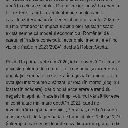
urmă la cele ale statului. Din nefericire, nu văd o revenire
la creşterea rapidă a veniturilor personale care a
caracterizat România în deceniul anterior anului 2025. Şi
nu mă refer doar la impactul actualelor ajustări fiscale:
există semne că modelul economic al României dă
rateuri şi în afara contextului economic imediat, ele fiind
vizibile încă din 2023/2024”, declară Robert Santa.
Privind la prima parte din 2026, tot el observă, în ceea ce
priveşte puterea de cumpărare, consumul şi încrederea
populaţiei semnale mixte. S-a înregistrat o ameliorare a
evoluţiei interanuale a vânzărilor retail în martie (deşi au
fost tot în scădere), dar o nouă accelerare a trendului
negativ în aprilie. În acelaşi timp, volumul vânzărilor este
în continuare mai mare decât în 2021, când ne
reveniserăm după pandemie. „Personal, cred că marea
ajustare va fi de la perioada de boom dintre 2000 şi 2024
(întreruptă mai serios doar de criza financiară globală din