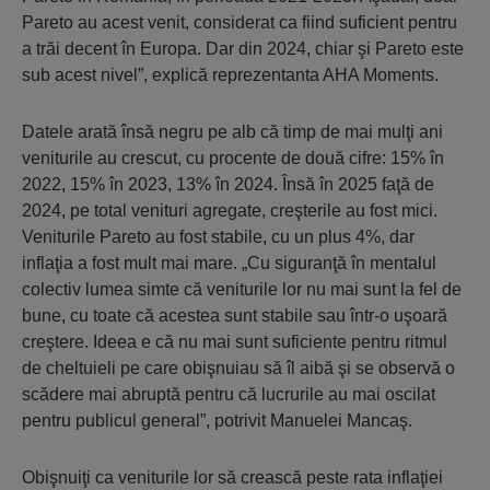
Pareto au acest venit, considerat ca fiind suficient pentru
a trăi decent în Europa. Dar din 2024, chiar şi Pareto este
sub acest nivel”, explică reprezentanta AHA Moments.
Datele arată însă negru pe alb că timp de mai mulţi ani
veniturile au crescut, cu procente de două cifre: 15% în
2022, 15% în 2023, 13% în 2024. Însă în 2025 faţă de
2024, pe total venituri agregate, creşterile au fost mici.
Veniturile Pareto au fost stabile, cu un plus 4%, dar
inflaţia a fost mult mai mare. „Cu siguranţă în mentalul
colectiv lumea simte că veniturile lor nu mai sunt la fel de
bune, cu toate că acestea sunt stabile sau într-o uşoară
creştere. Ideea e că nu mai sunt suficiente pentru ritmul
de cheltuieli pe care obişnuiau să îl aibă şi se observă o
scădere mai abruptă pentru că lucrurile au mai oscilat
pentru publicul general”, potrivit Manuelei Mancaş.
Obişnuiţi ca veniturile lor să crească peste rata inflaţiei