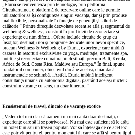
„Eturia se reinventează prin tehnologie, prin platforma
Circuiterra.net, o platformă de rezervare online care le permite
utilizatorilor să îşi configureze singuri vacanţa, dar şi prin produse
mai flexibile, personalizate în funcţie de generaţii şi stiluri de
călătorie.” Printre direcţiile dezvoltate recent se află şi segmentul de
wellbeing & wellness, construit în jurul ideii de reconectare şi
experienţe cu ritm diferit. „Oferta include circuite de grup cu
însoţitor, destinaţii noi şi programe dedicate unor nevoi specifice,
precum Wellness & Wellbeing by Eturia, experienţe care îmbină
cazarea în resorturi exclusiviste cu yoga, meditaţie, tratamente spa,
nutriţie şi reconectare cu natura, în destinaţii precum Bali, Kerala,
Africa de Sud, Costa Rica, Maldive sau Europa.” În final, spune
fondatorul companiei, obiectivul rămâne acelaşi, chiar dacă
instrumentele se schimbă. „Astfel, Eturia îmbină inteligent
consultanţa umană cu autonomia digitală, păstrând acelaşi nucleu:
construim vacanţe cu sens, nu doar itinerare.”
Ecosistemul de travel, dincolo de vacanţe exotice
„Vedem tot mai clar că oamenii nu mai caută doar destinaţii, ci
experienţe care să li se potrivească. Nu mai este suficient să le arăţi
un hotel bun sau un traseu popular. Vor să înţeleagă de ce acel loc
este potrivit pentru ei, pentru momentul în care se află şi pentru tipul