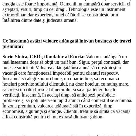
emoţia este foarte importantă. Oamenii nu cumpără doar servicii, ci
aşteptări, visuri, timp cu cei dragi. Tehnologia este un instrument
extraordinar, dar experienţa unei călătorii se construieşte prin
întâlnirea dintre date şi judecată umană.
Ce înseamnă astăzi valoare adăugată într-un business de travel
premium?
Sorin Stoica, CEO şi fondator al Eturia:
Valoarea adăugată nu
mai înseamnă doar să obţii un tarif bun. Sigur, preţul contează, dar
nu este suficient. Valoarea adăugată înseamnă să construieşti o
vacanţă care funcţionează impecabil pentru clientul respectiv.
Înseamnă să alegi zboruri bune, nu doar ieftine, să recomanzi
hoteluri potrivite stilului clientului, nu doar hoteluri cu rating mare,
să creezi un ritm firesc al itinerarului şi să ai parteneri locali
verificaţi. Înseamnă, în acelaşi timp, să anticipezi posibilele
probleme şi să poţi interveni rapid atunci când contextul se schimbă.
În zona premium, valoarea adăugată stă în expertiză, timp
economisit, siguranţă şi emoţie. Clientul trebuie să simtă că vacanţa
a fost construită pentru el, nu extrasă dintr-un şablon.