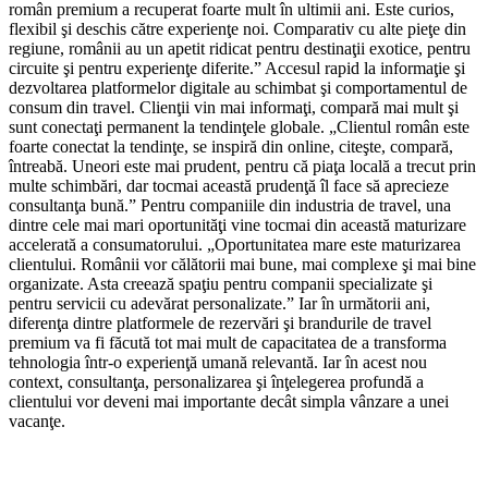
român premium a recuperat foarte mult în ultimii ani. Este curios,
flexibil şi deschis către experienţe noi. Comparativ cu alte pieţe din
regiune, românii au un apetit ridicat pentru destinaţii exotice, pentru
circuite şi pentru experienţe diferite.” Accesul rapid la informaţie şi
dezvoltarea platformelor digitale au schimbat şi comportamentul de
consum din travel. Clienţii vin mai informaţi, compară mai mult şi
sunt conectaţi permanent la tendinţele globale. „Clientul român este
foarte conectat la tendinţe, se inspiră din online, citeşte, compară,
întreabă. Uneori este mai prudent, pentru că piaţa locală a trecut prin
multe schimbări, dar tocmai această prudenţă îl face să aprecieze
consultanţa bună.” Pentru companiile din industria de travel, una
dintre cele mai mari oportunităţi vine tocmai din această maturizare
accelerată a consumatorului. „Oportunitatea mare este maturizarea
clientului. Românii vor călătorii mai bune, mai complexe şi mai bine
organizate. Asta creează spaţiu pentru companii specializate şi
pentru servicii cu adevărat personalizate.” Iar în următorii ani,
diferenţa dintre platformele de rezervări şi brandurile de travel
premium va fi făcută tot mai mult de capacitatea de a transforma
tehnologia într-o experienţă umană relevantă. Iar în acest nou
context, consultanţa, personalizarea şi înţelegerea profundă a
clientului vor deveni mai importante decât simpla vânzare a unei
vacanţe.