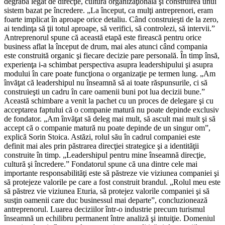
degrabă legat de direcţie, cultură organizaţională şi construirea unui
sistem bazat pe încredere. „La început, ca mulţi antreprenori, eram
foarte implicat în aproape orice detaliu. Când construieşti de la zero,
ai tendinţa să ţii totul aproape, să verifici, să controlezi, să intervii.”
Antreprenorul spune că această etapă este firească pentru orice
business aflat la început de drum, mai ales atunci când compania
este construită organic şi fiecare decizie pare personală. În timp însă,
experienţa i-a schimbat perspectiva asupra leadershipului şi asupra
modului în care poate funcţiona o organizaţie pe termen lung. „Am
învăţat că leadershipul nu înseamnă să ai toate răspunsurile, ci să
construieşti un cadru în care oamenii buni pot lua decizii bune.”
Această schimbare a venit la pachet cu un proces de delegare şi cu
acceptarea faptului că o companie matură nu poate depinde exclusiv
de fondator. „Am învăţat să deleg mai mult, să ascult mai mult şi să
accept că o companie matură nu poate depinde de un singur om”,
explică Sorin Stoica. Astăzi, rolul său în cadrul companiei este
definit mai ales prin păstrarea direcţiei strategice şi a identităţii
construite în timp. „Leadershipul pentru mine înseamnă direcţie,
cultură şi încredere.” Fondatorul spune că una dintre cele mai
importante responsabilităţi este să păstreze vie viziunea companiei şi
să protejeze valorile pe care a fost construit brandul. „Rolul meu este
să păstrez vie viziunea Eturia, să protejez valorile companiei şi să
susţin oamenii care duc businessul mai departe”, concluzionează
antreprenorul. Luarea deciziilor într-o industrie precum turismul
înseamnă un echilibru permanent între analiză şi intuiţie. Domeniul