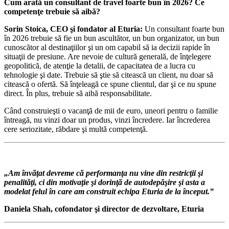
Cum arată un consultant de travel foarte bun în 2026? Ce
competenţe trebuie să aibă?
Sorin Stoica, CEO şi fondator al Eturia:
Un consultant foarte bun
în 2026 trebuie să fie un bun ascultător, un bun organizator, un bun
cunoscător al destinaţiilor şi un om capabil să ia decizii rapide în
situaţii de presiune. Are nevoie de cultură generală, de înţelegere
geopolitică, de atenţie la detalii, de capacitatea de a lucra cu
tehnologie şi date. Trebuie să ştie să citească un client, nu doar să
citească o ofertă. Să înţeleagă ce spune clientul, dar şi ce nu spune
direct. În plus, trebuie să aibă responsabilitate.
Când construieşti o vacanţă de mii de euro, uneori pentru o familie
întreagă, nu vinzi doar un produs, vinzi încredere. Iar încrederea
cere seriozitate, răbdare şi multă competenţă.
„Am învăţat devreme că performanţa nu vine din restricţii şi
penalităţi, ci din motivaţie şi dorinţă de autodepăşire şi asta a
modelat felul în care am construit echipa Eturia de la început.”
Daniela Shah, cofondator şi director de dezvoltare, Eturia