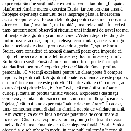
experienţa rămâne susţinută de expertiza consultantului. „În spatele
platformei rămâne mereu expertiza Eturia, iar componenta umană
însoţeşte experienţa clientului de la inspiraţie până la întoarcerea
acasă. Scopul este să folosim tehnologia pentru ca oamenii noştri să
ofere consultanţă mai bună, mai rapidă şi mai relevantă.” În acelaşi
timp, antreprenorul observă şi riscurile unei industrii de travel tot mai
influenţate de algoritmi şi automatizare. „Vedem deja o tendinţă de
uniformizare: aceleaşi topuri, aceleaşi recomandări, aceleaşi imagini
virale, aceleaşi destinaţii promovate de algoritmi”, spune Sorin
Stoica, care consideră că această dinamică poate crea impresia că
„toţi trebuie să călătorim la fel, în aceleaşi locuri, în acelaşi ritm”.
Sorin Stoica susţine însă că turismul autentic nu poate fi complet
standardizat, pentru că experienţele de călătorie rămân profund
personale. „O vacanţă excelentă pentru un client poate fi complet
nepotrivită pentru altul. Algoritmul poate recomanda ce este popular,
dar nu întotdeauna ce este potrivit.” Din dezvoltarea Circuiterra, au
extras deja şi primele lecţii: „Am învăţat că românii sunt foarte
curioşi şi caută un produs turistic valoros. Explorează destinaţii
complexe, se uită la itinerarii cu incluziuni mai multe şi încearcă să
înţeleagă cât mai bine experienţa înainte de cumpărare”. În acelaşi
timp, comportamentul digital nu elimină nevoia de validare umană.
„Am văzut şi că există încă o nevoie puternică de confirmare şi
încredere. Chiar dacă explorează online, mulţi clienţi simt nevoia
unei validări umane înainte de a face alegerea finală.” Sorin Stoica
observă şi o schimbare în modul în care publicul român începe să