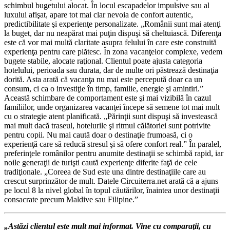
schimbul bugetului alocat. În locul escapadelor impulsive sau al
luxului afişat, apare tot mai clar nevoia de confort autentic,
predictibilitate şi experienţe personalizate. „Românii sunt mai atenţi
la buget, dar nu neapărat mai puţin dispuşi să cheltuiască. Diferenţa
este că vor mai multă claritate asupra felului în care este construită
experienţa pentru care plătesc. În zona vacanţelor complexe, vedem
bugete stabile, alocate raţional. Clientul poate ajusta categoria
hotelului, perioada sau durata, dar de multe ori păstrează destinaţia
dorită. Asta arată că vacanţa nu mai este percepută doar ca un
consum, ci ca o investiţie în timp, familie, energie şi amintiri.”
Această schimbare de comportament este şi mai vizibilă în cazul
familiilor, unde organizarea vacanţei începe să semene tot mai mult
cu o strategie atent planificată. „Părinţii sunt dispuşi să investească
mai mult dacă traseul, hotelurile şi ritmul călătoriei sunt potrivite
pentru copii. Nu mai caută doar o destinaţie frumoasă, ci o
experienţă care să reducă stresul şi să ofere confort real.” În paralel,
preferinţele românilor pentru anumite destinaţii se schimbă rapid, iar
noile generaţii de turişti caută experienţe diferite faţă de cele
tradiţionale. „Coreea de Sud este una dintre destinaţiile care au
crescut surprinzător de mult. Datele Circuiterra.net arată că a ajuns
pe locul 8 la nivel global în topul căutărilor, înaintea unor destinaţii
consacrate precum Maldive sau Filipine.”
„Astăzi clientul este mult mai informat. Vine cu comparaţii, cu