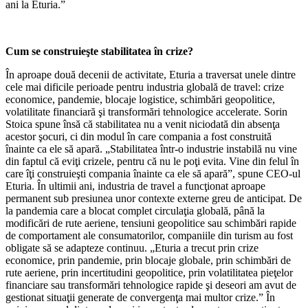
ani la Eturia.”
Cum se construieşte stabilitatea în crize?
În aproape două decenii de activitate, Eturia a traversat unele dintre
cele mai dificile perioade pentru industria globală de travel: crize
economice, pandemie, blocaje logistice, schimbări geopolitice,
volatilitate financiară şi transformări tehnologice accelerate. Sorin
Stoica spune însă că stabilitatea nu a venit niciodată din absenţa
acestor şocuri, ci din modul în care compania a fost construită
înainte ca ele să apară. „Stabilitatea într-o industrie instabilă nu vine
din faptul că eviţi crizele, pentru că nu le poţi evita. Vine din felul în
care îţi construieşti compania înainte ca ele să apară”, spune CEO-ul
Eturia. În ultimii ani, industria de travel a funcţionat aproape
permanent sub presiunea unor contexte externe greu de anticipat. De
la pandemia care a blocat complet circulaţia globală, până la
modificări de rute aeriene, tensiuni geopolitice sau schimbări rapide
de comportament ale consumatorilor, companiile din turism au fost
obligate să se adapteze continuu. „Eturia a trecut prin crize
economice, prin pandemie, prin blocaje globale, prin schimbări de
rute aeriene, prin incertitudini geopolitice, prin volatilitatea pieţelor
financiare sau transformări tehnologice rapide şi deseori am avut de
gestionat situaţii generate de convergenţa mai multor crize.” În