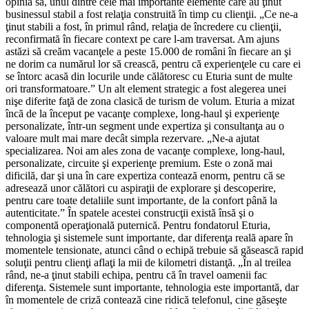
opinia sa, unul dintre cele mai importante elemente care au ţinut
businessul stabil a fost relaţia construită în timp cu clienţii. „Ce ne-a
ţinut stabili a fost, în primul rând, relaţia de încredere cu clienţii,
reconfirmată în fiecare context pe care l-am traversat. Am ajuns
astăzi să creăm vacanţele a peste 15.000 de români în fiecare an şi
ne dorim ca numărul lor să crească, pentru că experienţele cu care ei
se întorc acasă din locurile unde călătoresc cu Eturia sunt de multe
ori transformatoare.” Un alt element strategic a fost alegerea unei
nişe diferite faţă de zona clasică de turism de volum. Eturia a mizat
încă de la început pe vacanţe complexe, long-haul şi experienţe
personalizate, într-un segment unde expertiza şi consultanţa au o
valoare mult mai mare decât simpla rezervare. „Ne-a ajutat
specializarea. Noi am ales zona de vacanţe complexe, long-haul,
personalizate, circuite şi experienţe premium. Este o zonă mai
dificilă, dar şi una în care expertiza contează enorm, pentru că se
adresează unor călători cu aspiraţii de explorare şi descoperire,
pentru care toate detaliile sunt importante, de la confort până la
autenticitate.” În spatele acestei construcţii există însă şi o
componentă operaţională puternică. Pentru fondatorul Eturia,
tehnologia şi sistemele sunt importante, dar diferenţa reală apare în
momentele tensionate, atunci când o echipă trebuie să găsească rapid
soluţii pentru clienţi aflaţi la mii de kilometri distanţă. „În al treilea
rând, ne-a ţinut stabili echipa, pentru că în travel oamenii fac
diferenţa. Sistemele sunt importante, tehnologia este importantă, dar
în momentele de criză contează cine ridică telefonul, cine găseşte