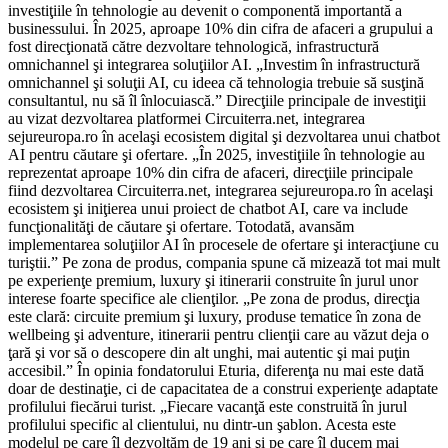
investiţiile în tehnologie au devenit o componentă importantă a
businessului. În 2025, aproape 10% din cifra de afaceri a grupului a
fost direcţionată către dezvoltare tehnologică, infrastructură
omnichannel şi integrarea soluţiilor AI. „Investim în infrastructură
omnichannel şi soluţii AI, cu ideea că tehnologia trebuie să susţină
consultantul, nu să îl înlocuiască.” Direcţiile principale de investiţii
au vizat dezvoltarea platformei Circuiterra.net, integrarea
sejureuropa.ro în acelaşi ecosistem digital şi dezvoltarea unui chatbot
AI pentru căutare şi ofertare. „În 2025, investiţiile în tehnologie au
reprezentat aproape 10% din cifra de afaceri, direcţiile principale
fiind dezvoltarea Circuiterra.net, integrarea sejureuropa.ro în acelaşi
ecosistem şi iniţierea unui proiect de chatbot AI, care va include
funcţionalităţi de căutare şi ofertare. Totodată, avansăm
implementarea soluţiilor AI în procesele de ofertare şi interacţiune cu
turiştii.” Pe zona de produs, compania spune că mizează tot mai mult
pe experienţe premium, luxury şi itinerarii construite în jurul unor
interese foarte specifice ale clienţilor. „Pe zona de produs, direcţia
este clară: circuite premium şi luxury, produse tematice în zona de
wellbeing şi adventure, itinerarii pentru clienţii care au văzut deja o
ţară şi vor să o descopere din alt unghi, mai autentic şi mai puţin
accesibil.” În opinia fondatorului Eturia, diferenţa nu mai este dată
doar de destinaţie, ci de capacitatea de a construi experienţe adaptate
profilului fiecărui turist. „Fiecare vacanţă este construită în jurul
profilului specific al clientului, nu dintr-un şablon. Acesta este
modelul pe care îl dezvoltăm de 19 ani şi pe care îl ducem mai