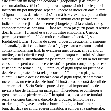
este simultan influenţat de economie, geopolitică şi de emoţiile
consumatorilor, astfel că antreprenorul spune că nici datele şi nici
instinctul nu pot funcţiona separat. „Încerc să lucrez cu datele, fără
să ignor intuiţia, dar niciodată să nu mă bazez exclusiv pe una dintre
ele.” El explică faptul că industria turismului oferă permanent
indicatori concreţi — de la cerere şi bugete până la costuri, rute şi
comportamente de consum — însă realitatea pieţei nu poate fi redusă
doar la cifre. „Turismul este şi o industrie emoţională. Uneori,
percepţia contează la fel de mult ca realitatea obiectivă”, spune
fondatorul Eturia. Tocmai de aceea, procesul decizional presupune
atât analiză, cât şi capacitatea de a înţelege starea consumatorului şi
contextul social mai larg. În evaluarea unei decizii, antreprenorul
urmăreşte trei criterii esenţiale: impactul asupra clientului, sănătatea
businessului şi sustenabilitatea pe termen lung. „Mă uit la trei lucruri:
ce este bine pentru client, ce este sănătos pentru companie şi ce este
sustenabil pe termen lung.” Pentru el, câştigul rapid nu justifică o
decizie care poate afecta relaţia construită în timp cu piaţa sau cu
clienţii. „Dacă o decizie bifează doar câştigul rapid, dar afectează
încrederea, nu este o decizie bună.” După aproape două decenii de
antreprenoriat, Sorin Stoica spune că cea mai importantă lecţie
învăţată ţine de fragilitatea încrederii. „Încrederea se construieşte
greu şi se poate pierde repede.” În opinia sa, aceasta este fundaţia
reală a oricărui business, dincolo de produse, tehnologie sau
marketing. „Poţi avea produse bune, tehnologie bună, marketing
bun, dar dacă nu ai încrederea clienţilor, a echipei şi a partenerilor,