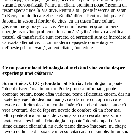
vacanţă personalizată. Pentru un client, premium poate însemna un
resort spectaculos în Maldive. Pentru altul, poate însemna un safari
în Kenya, unde fiecare zi este gândită diferit. Pentru altul, poate fi
Japonia în sezonul florilor de cireş, cu un traseu între cultură,
gastronomie şi oraşe iconice. Premium înseamnă şi să nu pierzi
energie rezolvând probleme. Înseamnă să ştii că cineva a verificat
traseul, că transferurile sunt corecte, că partenerii sunt de încredere şi
că există alternative. Luxul modern depăşeşte opulenţa şi se
defineşte prin relevanţă, autenticitate şi încredere.
Ce nu poate înlocui tehnologia atunci când vine vorba despre
experienţa unei călătorii?
Sorin Stoica, CEO şi fondator al Eturia:
Tehnologia nu poate
înlocui discernământul uman. Poate procesa informaţii, poate
compara preţuri, poate afişa variante, poate eficientiza enorm, dar nu
poate înţelege întotdeauna nuanţa: că o familie cu copii mici are
nevoie de alt ritm decât un cuplu tânăr, că un client poate spune că
vrea aventură, dar de fapt are nevoie de confort, că un zbor mai
ieftin poate strica prima zi de vacanţă sau că o escală prea scurtă
poate crea stres inutil. Tehnologia nu poate înlocui empatia. Nu
simte ezitarea clientului, nu aude teama dintr-o întrebare, nu citeşte
nevoia de linişte din spatele unei solicitări aparent simple. În turism,