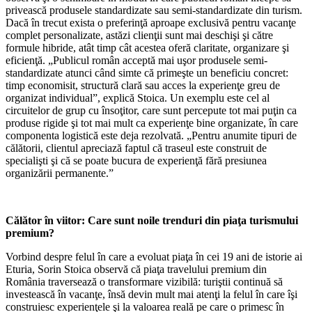
privească produsele standardizate sau semi-standardizate din turism.
Dacă în trecut exista o preferinţă aproape exclusivă pentru vacanţe
complet personalizate, astăzi clienţii sunt mai deschişi şi către
formule hibride, atât timp cât acestea oferă claritate, organizare şi
eficienţă. „Publicul român acceptă mai uşor produsele semi-
standardizate atunci când simte că primeşte un beneficiu concret:
timp economisit, structură clară sau acces la experienţe greu de
organizat individual”, explică Stoica. Un exemplu este cel al
circuitelor de grup cu însoţitor, care sunt percepute tot mai puţin ca
produse rigide şi tot mai mult ca experienţe bine organizate, în care
componenta logistică este deja rezolvată. „Pentru anumite tipuri de
călătorii, clientul apreciază faptul că traseul este construit de
specialişti şi că se poate bucura de experienţă fără presiunea
organizării permanente.”
Călător în viitor: Care sunt noile trenduri din piaţa turismului
premium?
Vorbind despre felul în care a evoluat piaţa în cei 19 ani de istorie ai
Eturia, Sorin Stoica observă că piaţa travelului premium din
România traversează o transformare vizibilă: turiştii continuă să
investească în vacanţe, însă devin mult mai atenţi la felul în care îşi
construiesc experienţele şi la valoarea reală pe care o primesc în