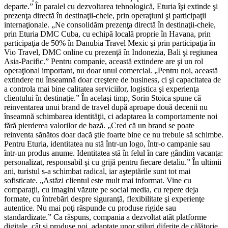
departe.” În paralel cu dezvoltarea tehnologică, Eturia îşi extinde şi
prezenţa directă în destinaţii-cheie, prin operaţiuni şi participaţii
internaţionale. „Ne consolidăm prezenţa directă în destinaţii-cheie,
prin Eturia DMC Cuba, cu echipă locală proprie în Havana, prin
participaţia de 50% în Danubia Travel Mexic şi prin participaţia în
Vio Travel, DMC online cu prezenţă în Indonezia, Bali şi regiunea
Asia-Pacific.” Pentru companie, această extindere are şi un rol
operaţional important, nu doar unul comercial. „Pentru noi, această
extindere nu înseamnă doar creştere de business, ci şi capacitatea de
a controla mai bine calitatea serviciilor, logistica şi experienţa
clientului în destinaţie.” În acelaşi timp, Sorin Stoica spune că
reinventarea unui brand de travel după aproape două decenii nu
înseamnă schimbarea identităţii, ci adaptarea la comportamente noi
fără pierderea valorilor de bază. „Cred că un brand se poate
reinventa sănătos doar dacă ştie foarte bine ce nu trebuie să schimbe.
Pentru Eturia, identitatea nu stă într-un logo, într-o campanie sau
într-un produs anume. Identitatea stă în felul în care gândim vacanţa:
personalizat, responsabil şi cu grijă pentru fiecare detaliu.” În ultimii
ani, turistul s-a schimbat radical, iar aşteptările sunt tot mai
sofisticate. „Astăzi clientul este mult mai informat. Vine cu
comparaţii, cu imagini văzute pe social media, cu repere deja
formate, cu întrebări despre siguranţă, flexibilitate şi experienţe
autentice. Nu mai poţi răspunde cu produse rigide sau
standardizate.” Ca răspuns, compania a dezvoltat atât platforme
digitale, cât şi produse noi, adaptate unor stiluri diferite de călătorie.