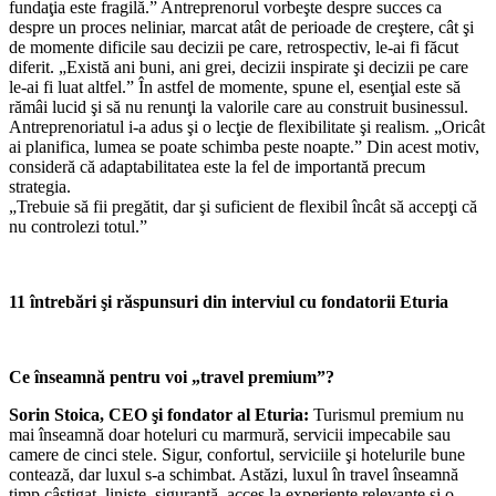
fundaţia este fragilă.” Antreprenorul vorbeşte despre succes ca
despre un proces neliniar, marcat atât de perioade de creştere, cât şi
de momente dificile sau decizii pe care, retrospectiv, le-ai fi făcut
diferit. „Există ani buni, ani grei, decizii inspirate şi decizii pe care
le-ai fi luat altfel.” În astfel de momente, spune el, esenţial este să
rămâi lucid şi să nu renunţi la valorile care au construit businessul.
Antreprenoriatul i-a adus şi o lecţie de flexibilitate şi realism. „Oricât
ai planifica, lumea se poate schimba peste noapte.” Din acest motiv,
consideră că adaptabilitatea este la fel de importantă precum
strategia.
„Trebuie să fii pregătit, dar şi suficient de flexibil încât să accepţi că
nu controlezi totul.”
11 întrebări şi răspunsuri din interviul cu fondatorii Eturia
Ce înseamnă pentru voi „travel premium”?
Sorin Stoica, CEO şi fondator al Eturia:
Turismul premium nu
mai înseamnă doar hoteluri cu marmură, servicii impecabile sau
camere de cinci stele. Sigur, confortul, serviciile şi hotelurile bune
contează, dar luxul s-a schimbat. Astăzi, luxul în travel înseamnă
timp câştigat, linişte, siguranţă, acces la experienţe relevante şi o