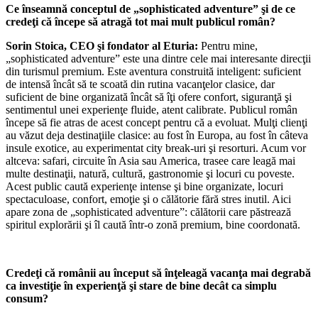
Ce înseamnă conceptul de „sophisticated adventure” şi de ce
credeţi că începe să atragă tot mai mult publicul român?
Sorin Stoica, CEO şi fondator al Eturia:
Pentru mine,
„sophisticated adventure” este una dintre cele mai interesante direcţii
din turismul premium. Este aventura construită inteligent: suficient
de intensă încât să te scoată din rutina vacanţelor clasice, dar
suficient de bine organizată încât să îţi ofere confort, siguranţă şi
sentimentul unei experienţe fluide, atent calibrate. Publicul român
începe să fie atras de acest concept pentru că a evoluat. Mulţi clienţi
au văzut deja destinaţiile clasice: au fost în Europa, au fost în câteva
insule exotice, au experimentat city break-uri şi resorturi. Acum vor
altceva: safari, circuite în Asia sau America, trasee care leagă mai
multe destinaţii, natură, cultură, gastronomie şi locuri cu poveste.
Acest public caută experienţe intense şi bine organizate, locuri
spectaculoase, confort, emoţie şi o călătorie fără stres inutil. Aici
apare zona de „sophisticated adventure”: călătorii care păstrează
spiritul explorării şi îl caută într-o zonă premium, bine coordonată.
Credeţi că românii au început să înţeleagă vacanţa mai degrabă
ca investiţie în experienţă şi stare de bine decât ca simplu
consum?