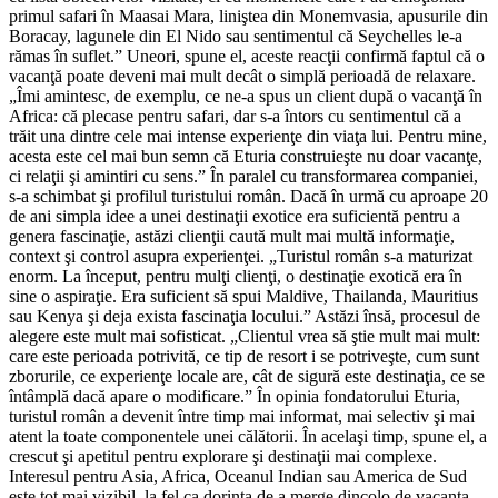
primul safari în Maasai Mara, liniştea din Monemvasia, apusurile din
Boracay, lagunele din El Nido sau sentimentul că Seychelles le-a
rămas în suflet.” Uneori, spune el, aceste reacţii confirmă faptul că o
vacanţă poate deveni mai mult decât o simplă perioadă de relaxare.
„Îmi amintesc, de exemplu, ce ne-a spus un client după o vacanţă în
Africa: că plecase pentru safari, dar s-a întors cu sentimentul că a
trăit una dintre cele mai intense experienţe din viaţa lui. Pentru mine,
acesta este cel mai bun semn că Eturia construieşte nu doar vacanţe,
ci relaţii şi amintiri cu sens.” În paralel cu transformarea companiei,
s-a schimbat şi profilul turistului român. Dacă în urmă cu aproape 20
de ani simpla idee a unei destinaţii exotice era suficientă pentru a
genera fascinaţie, astăzi clienţii caută mult mai multă informaţie,
context şi control asupra experienţei. „Turistul român s-a maturizat
enorm. La început, pentru mulţi clienţi, o destinaţie exotică era în
sine o aspiraţie. Era suficient să spui Maldive, Thailanda, Mauritius
sau Kenya şi deja exista fascinaţia locului.” Astăzi însă, procesul de
alegere este mult mai sofisticat. „Clientul vrea să ştie mult mai mult:
care este perioada potrivită, ce tip de resort i se potriveşte, cum sunt
zborurile, ce experienţe locale are, cât de sigură este destinaţia, ce se
întâmplă dacă apare o modificare.” În opinia fondatorului Eturia,
turistul român a devenit între timp mai informat, mai selectiv şi mai
atent la toate componentele unei călătorii. În acelaşi timp, spune el, a
crescut şi apetitul pentru explorare şi destinaţii mai complexe.
Interesul pentru Asia, Africa, Oceanul Indian sau America de Sud
este tot mai vizibil, la fel ca dorinţa de a merge dincolo de vacanţa