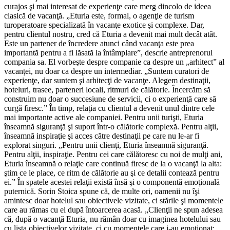
curajos şi mai interesat de experienţe care merg dincolo de ideea
clasică de vacanţă. „Eturia este, formal, o agenţie de turism
turoperatoare specializată în vacanţe exotice şi complexe. Dar,
pentru clientul nostru, cred că Eturia a devenit mai mult decât atât.
Este un partener de încredere atunci când vacanţa este prea
importantă pentru a fi lăsată la întâmplare”, descrie antreprenorul
compania sa. El vorbeşte despre companie ca despre un „arhitect” al
vacanţei, nu doar ca despre un intermediar. „Suntem curatori de
experienţe, dar suntem şi arhitecţi de vacanţe. Alegem destinaţii,
hoteluri, trasee, parteneri locali, ritmuri de călătorie. Încercăm să
construim nu doar o succesiune de servicii, ci o experienţă care să
curgă firesc.” În timp, relaţia cu clientul a devenit unul dintre cele
mai importante active ale companiei. Pentru unii turişti, Eturia
înseamnă siguranţă şi suport într-o călătorie complexă. Pentru alţii,
înseamnă inspiraţie şi acces către destinaţii pe care nu le-ar fi
explorat singuri. „Pentru unii clienţi, Eturia înseamnă siguranţă.
Pentru alţii, inspiraţie. Pentru cei care călătoresc cu noi de mulţi ani,
Eturia înseamnă o relaţie care continuă firesc de la o vacanţă la alta:
ştim ce le place, ce ritm de călătorie au şi ce detalii contează pentru
ei.” În spatele acestei relaţii există însă şi o componentă emoţională
puternică. Sorin Stoica spune că, de multe ori, oamenii nu îşi
amintesc doar hotelul sau obiectivele vizitate, ci stările şi momentele
care au rămas cu ei după întoarcerea acasă. „Clienţii ne spun adesea
că, după o vacanţă Eturia, nu rămân doar cu imaginea hotelului sau
cu lista obiectivelor vizitate, ci cu momentele care i-au emoţionat: