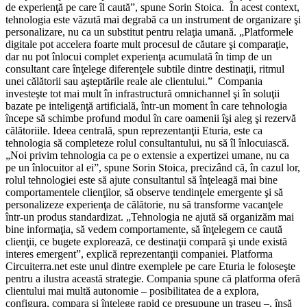
de experienţă pe care îl caută”, spune Sorin Stoica. În acest context,
tehnologia este văzută mai degrabă ca un instrument de organizare şi
personalizare, nu ca un substitut pentru relaţia umană. „Platformele
digitale pot accelera foarte mult procesul de căutare şi comparaţie,
dar nu pot înlocui complet experienţa acumulată în timp de un
consultant care înţelege diferenţele subtile dintre destinaţii, ritmul
unei călătorii sau aşteptările reale ale clientului.” Compania
investeşte tot mai mult în infrastructură omnichannel şi în soluţii
bazate pe inteligenţă artificială, într-un moment în care tehnologia
începe să schimbe profund modul în care oamenii îşi aleg şi rezervă
călătoriile. Ideea centrală, spun reprezentanţii Eturia, este ca
tehnologia să completeze rolul consultantului, nu să îl înlocuiască.
„Noi privim tehnologia ca pe o extensie a expertizei umane, nu ca
pe un înlocuitor al ei”, spune Sorin Stoica, precizând că, în cazul lor,
rolul tehnologiei este să ajute consultantul să înţeleagă mai bine
comportamentele clienţilor, să observe tendinţele emergente şi să
personalizeze experienţa de călătorie, nu să transforme vacanţele
într-un produs standardizat. „Tehnologia ne ajută să organizăm mai
bine informaţia, să vedem comportamente, să înţelegem ce caută
clienţii, ce bugete explorează, ce destinaţii compară şi unde există
interes emergent”, explică reprezentanţii companiei. Platforma
Circuiterra.net este unul dintre exemplele pe care Eturia le foloseşte
pentru a ilustra această strategie. Compania spune că platforma oferă
clientului mai multă autonomie – posibilitatea de a explora,
configura, compara şi înţelege rapid ce presupune un traseu –, însă