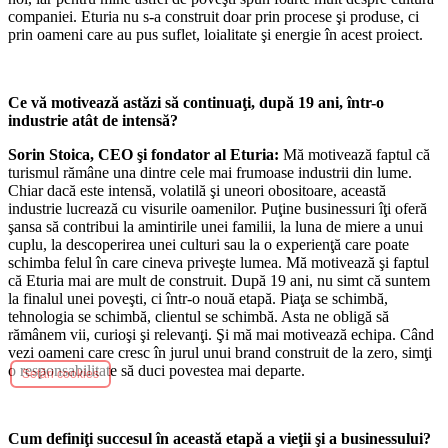
companiei. Eturia nu s-a construit doar prin procese şi produse, ci
prin oameni care au pus suflet, loialitate şi energie în acest proiect.
Ce vă motivează astăzi să continuaţi, după 19 ani, într-o
industrie atât de intensă?
Sorin Stoica, CEO şi fondator al Eturia:
Mă motivează faptul că
turismul rămâne una dintre cele mai frumoase industrii din lume.
Chiar dacă este intensă, volatilă şi uneori obositoare, această
industrie lucrează cu visurile oamenilor. Puţine businessuri îţi oferă
şansa să contribui la amintirile unei familii, la luna de miere a unui
cuplu, la descoperirea unei culturi sau la o experienţă care poate
schimba felul în care cineva priveşte lumea. Mă motivează şi faptul
că Eturia mai are mult de construit. După 19 ani, nu simt că suntem
la finalul unei poveşti, ci într-o nouă etapă. Piaţa se schimbă,
tehnologia se schimbă, clientul se schimbă. Asta ne obligă să
rămânem vii, curioşi şi relevanţi. Şi mă mai motivează echipa. Când
vezi oameni care cresc în jurul unui brand construit de la zero, simţi
o responsabilitate să duci povestea mai departe.
Setări cookies
Cum definiţi succesul în această etapă a vieţii şi a businessului?