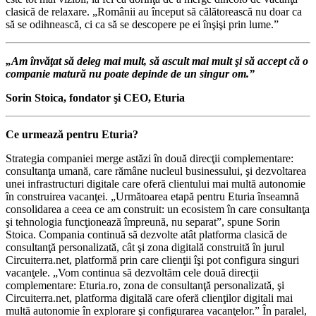
clasică de relaxare. „Românii au început să călătorească nu doar ca
să se odihnească, ci ca să se descopere pe ei înşişi prin lume.”
„Am învăţat să deleg mai mult, să ascult mai mult şi să accept că o
companie matură nu poate depinde de un singur om.”
Sorin Stoica, fondator şi CEO, Eturia
Ce urmează pentru Eturia?
Strategia companiei merge astăzi în două direcţii complementare:
consultanţa umană, care rămâne nucleul businessului, şi dezvoltarea
unei infrastructuri digitale care oferă clientului mai multă autonomie
în construirea vacanţei. „Următoarea etapă pentru Eturia înseamnă
consolidarea a ceea ce am construit: un ecosistem în care consultanţa
şi tehnologia funcţionează împreună, nu separat”, spune Sorin
Stoica. Compania continuă să dezvolte atât platforma clasică de
consultanţă personalizată, cât şi zona digitală construită în jurul
Circuiterra.net, platformă prin care clienţii îşi pot configura singuri
vacanţele. „Vom continua să dezvoltăm cele două direcţii
complementare: Eturia.ro, zona de consultanţă personalizată, şi
Circuiterra.net, platforma digitală care oferă clienţilor digitali mai
multă autonomie în explorare şi configurarea vacanţelor.” În paralel,