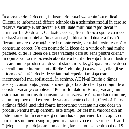
În aproape două decenii, industria de travel s-a schimbat radical.
Clienţii se informează diferit, tehnologia a schimbat modul în care se
rezervă vacanţele, iar deciziile sunt luate mult mai rapid decât în
urmă cu 15–20 de ani. Cu toate acestea, Sorin Stoica spune că ideea
de bază a companiei a rămas aceeaşi. „Ideea fondatoare a fost că
fiecare om are o vacanţă care i se potriveşte, iar rolul nostru este să o
construim corect. Nu am pornit de la ideea de a vinde cât mai multe
pachete, ci de la ideea de a crea vacanţe care au sens pentru client.”
În opinia sa, tocmai această abordare a făcut diferenţa într-o industrie
în care multe produse au devenit standardizate. „După aproape două
decenii, multe lucruri sunt diferite. Tehnologia a avansat, clienţii se
informează altfel, deciziile se iau mai repede, iar piaţa este
incomparabil mai sofisticată. În schimb, ADN-ul Eturia a rămas
acelaşi: consultanţă, personalizare, grijă faţă de client şi curajul de a
construi vacanţe complexe.” Pentru fondatorul Eturia, vacanţa nu
este doar un produs de consum sau o rezervare într-un sistem online,
ci un timp personal extrem de valoros pentru client. „Cred că Eturia
a rămas fidelă unei idei foarte importante: vacanţa nu este doar un
produs. Pentru mulţi oameni, este timpul lor cel mai valoros din an.
Este momentul în care merg cu familia, cu partenerul, cu copiii, cu
prietenii sau uneori singuri, pentru a trăi ceva ce nu se repetă. Când
înţelegi asta, pui deja omul în centru, iar asta nu s-a schimbat de 19