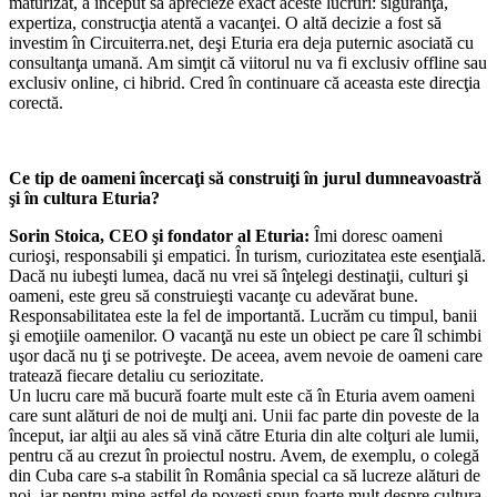
maturizat, a început să aprecieze exact aceste lucruri: siguranţa,
expertiza, construcţia atentă a vacanţei. O altă decizie a fost să
investim în Circuiterra.net, deşi Eturia era deja puternic asociată cu
consultanţa umană. Am simţit că viitorul nu va fi exclusiv offline sau
exclusiv online, ci hibrid. Cred în continuare că aceasta este direcţia
corectă.
Ce tip de oameni încercaţi să construiţi în jurul dumneavoastră
şi în cultura Eturia?
Sorin Stoica, CEO şi fondator al Eturia:
Îmi doresc oameni
curioşi, responsabili şi empatici. În turism, curiozitatea este esenţială.
Dacă nu iubeşti lumea, dacă nu vrei să înţelegi destinaţii, culturi şi
oameni, este greu să construieşti vacanţe cu adevărat bune.
Responsabilitatea este la fel de importantă. Lucrăm cu timpul, banii
şi emoţiile oamenilor. O vacanţă nu este un obiect pe care îl schimbi
uşor dacă nu ţi se potriveşte. De aceea, avem nevoie de oameni care
tratează fiecare detaliu cu seriozitate.
Un lucru care mă bucură foarte mult este că în Eturia avem oameni
care sunt alături de noi de mulţi ani. Unii fac parte din poveste de la
început, iar alţii au ales să vină către Eturia din alte colţuri ale lumii,
pentru că au crezut în proiectul nostru. Avem, de exemplu, o colegă
din Cuba care s-a stabilit în România special ca să lucreze alături de
noi, iar pentru mine astfel de poveşti spun foarte mult despre cultura