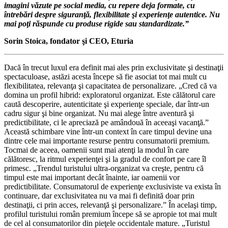
imagini văzute pe social media, cu repere deja formate, cu
întrebări despre siguranţă, flexibilitate şi experienţe autentice. Nu
mai poţi răspunde cu produse rigide sau standardizate.”
Sorin Stoica, fondator şi CEO, Eturia
Dacă în trecut luxul era definit mai ales prin exclusivitate şi destinaţii
spectaculoase, astăzi acesta începe să fie asociat tot mai mult cu
flexibilitatea, relevanţa şi capacitatea de personalizare. „Cred că va
domina un profil hibrid: exploratorul organizat. Este călătorul care
caută descoperire, autenticitate şi experienţe speciale, dar într-un
cadru sigur şi bine organizat. Nu mai alege între aventură şi
predictibilitate, ci le apreciază pe amândouă în aceeaşi vacanţă.”
Această schimbare vine într-un context în care timpul devine una
dintre cele mai importante resurse pentru consumatorii premium.
Tocmai de aceea, oamenii sunt mai atenţi la modul în care
călătoresc, la ritmul experienţei şi la gradul de confort pe care îl
primesc. „Trendul turistului ultra-organizat va creşte, pentru că
timpul este mai important decât înainte, iar oamenii vor
predictibilitate. Consumatorul de experienţe exclusiviste va exista în
continuare, dar exclusivitatea nu va mai fi definită doar prin
destinaţii, ci prin acces, relevanţă şi personalizare.” În acelaşi timp,
profilul turistului român premium începe să se apropie tot mai mult
de cel al consumatorilor din pieţele occidentale mature. „Turistul