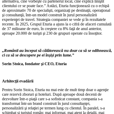
alternativa, cine vorbeşte cu partenerul local, cine explică liniştit
clientului ce se poate face.” Astăzi, Eturia funcţionează cu o echipă
de aproximativ 70 de specialişti, organizaţi pe destinaţii, operaţional
şi consultanţă, într-un model construit în jurul personalizării
experienţei de travel. Strategia companiei se vede şi în rezultatele
recente. În 2025, Grupul Eturia a ajuns la o cifră de afaceri cumulată
de 37 milioane de euro, în creştere cu 8% faţă de anul anterior,
aproape 20.000 de turişti şi 230 de grupuri operate cu însoţitor.
„Românii au început să călătorească nu doar ca să se odihnească,
ci ca să se descopere pe ei înşişi prin lume.”
Sorin Stoica, fondator şi CEO, Eturia
Arhitecţii evadării
Pentru Sorin Stoica, Eturia nu mai este de mult timp doar o agenţie
care rezervă zboruri şi hoteluri. După aproape două decenii de
dezvoltare într-o piaţă care s-a sofisticat constant, compania s-a
transformat într-un brand construit în jurul consultanţei,
personalizării şi relaţiei pe termen lung cu clientul. În paralel, s-a
schimbat şi turistul român: mai informat, mai atent la detalii, mai