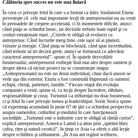
Călătoria spre succes nu este una liniară
În ceea ce priveşte felul în care s-a format ca lider, fondatorul Eturia
povesteşte că cele mai importante lecţii de antreprenoriat nu au venit
în perioadele de creştere accelerată, ci în momentele dificile, atunci
când piaţa se schimbă brusc, iar deciziile trebuie luate rapid şi cu
costuri emoţionale mari. „Crizele te obligă să evoluezi ca
antreprenor. Când lucrurile merg bine, este uşor să ai planuri,
viziune şi energie. Când piaţa se blochează, când apar incertitudini,
când trebuie să iei decizii grele, atunci se formează cu adevărat
caracterul antreprenorial”, spune el. În spatele dezvoltării
businessului, antreprenorul vorbeşte însă mai ales despre oameni şi
despre ideea că niciun proiect nu se construieşte singur.
„Antreprenoriatul nu este un drum individual, chiar dacă uneori se
vede aşa din exterior. Eturia a fost construită împreună cu oameni:
echipă, clienţi, parteneri, familie.” Fiecare etapă din evoluţia
companiei a venit, spune el, cu lecţii despre încredere, răbdare,
responsabilitate şi curaj. Turismul i-a influenţat nu doar businessul,
ci şi felul în care priveşte lumea şi leadershipul. Sorin Stoica spune
că experienţa acumulată în peste 67 de ţări i-a schimbat perspectiva
asupra oamenilor, culturilor şi modului în care funcţionează
societăţile. „Turismul este o industrie care te obligă să rămâi curios”,
explică antreprenorul. America Latină l-a atras prin „spiritul liber,
cafea, ritm şi natură exotică”, în timp ce Asia i-a oferit o altă lecţie
despre echilibru şi rafinament. „În Asia am regăsit wellness,