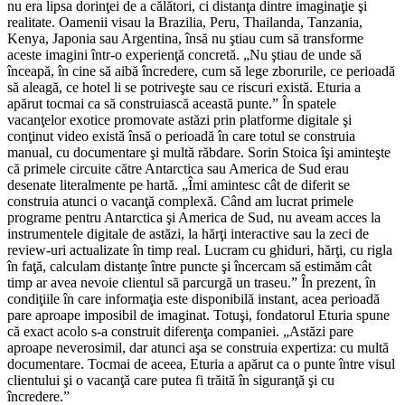
nu era lipsa dorinţei de a călători, ci distanţa dintre imaginaţie şi
realitate. Oamenii visau la Brazilia, Peru, Thailanda, Tanzania,
Kenya, Japonia sau Argentina, însă nu ştiau cum să transforme
aceste imagini într-o experienţă concretă. „Nu ştiau de unde să
înceapă, în cine să aibă încredere, cum să lege zborurile, ce perioadă
să aleagă, ce hotel li se potriveşte sau ce riscuri există. Eturia a
apărut tocmai ca să construiască această punte.” În spatele
vacanţelor exotice promovate astăzi prin platforme digitale şi
conţinut video există însă o perioadă în care totul se construia
manual, cu documentare şi multă răbdare. Sorin Stoica îşi aminteşte
că primele circuite către Antarctica sau America de Sud erau
desenate literalmente pe hartă. „Îmi amintesc cât de diferit se
construia atunci o vacanţă complexă. Când am lucrat primele
programe pentru Antarctica şi America de Sud, nu aveam acces la
instrumentele digitale de astăzi, la hărţi interactive sau la zeci de
review-uri actualizate în timp real. Lucram cu ghiduri, hărţi, cu rigla
în faţă, calculam distanţe între puncte şi încercam să estimăm cât
timp ar avea nevoie clientul să parcurgă un traseu.” În prezent, în
condiţiile în care informaţia este disponibilă instant, acea perioadă
pare aproape imposibil de imaginat. Totuşi, fondatorul Eturia spune
că exact acolo s-a construit diferenţa companiei. „Astăzi pare
aproape neverosimil, dar atunci aşa se construia expertiza: cu multă
documentare. Tocmai de aceea, Eturia a apărut ca o punte între visul
clientului şi o vacanţă care putea fi trăită în siguranţă şi cu
încredere.”