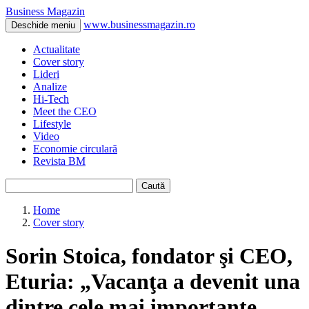
Business Magazin
www.businessmagazin.ro
Deschide meniu
Actualitate
Cover story
Lideri
Analize
Hi-Tech
Meet the CEO
Lifestyle
Video
Economie circulară
Revista BM
Caută
Home
Cover story
Sorin Stoica, fondator şi CEO,
Eturia: „Vacanţa a devenit una
dintre cele mai importante