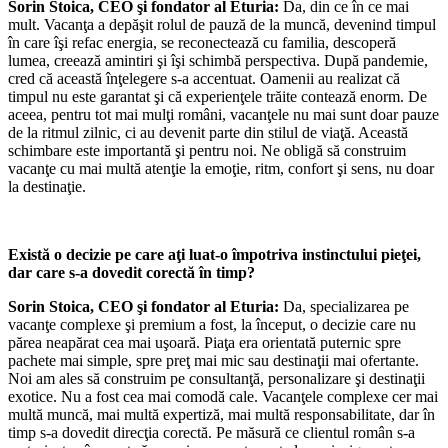
Sorin Stoica, CEO şi fondator al Eturia:
Da, din ce în ce mai
mult. Vacanţa a depăşit rolul de pauză de la muncă, devenind timpul
în care îşi refac energia, se reconectează cu familia, descoperă
lumea, creează amintiri şi îşi schimbă perspectiva. După pandemie,
cred că această înţelegere s-a accentuat. Oamenii au realizat că
timpul nu este garantat şi că experienţele trăite contează enorm. De
aceea, pentru tot mai mulţi români, vacanţele nu mai sunt doar pauze
de la ritmul zilnic, ci au devenit parte din stilul de viaţă. Această
schimbare este importantă şi pentru noi. Ne obligă să construim
vacanţe cu mai multă atenţie la emoţie, ritm, confort şi sens, nu doar
la destinaţie.
Există o decizie pe care aţi luat-o împotriva instinctului pieţei,
dar care s-a dovedit corectă în timp?
Sorin Stoica, CEO şi fondator al Eturia:
Da, specializarea pe
vacanţe complexe şi premium a fost, la început, o decizie care nu
părea neapărat cea mai uşoară. Piaţa era orientată puternic spre
pachete mai simple, spre preţ mai mic sau destinaţii mai ofertante.
Noi am ales să construim pe consultanţă, personalizare şi destinaţii
exotice. Nu a fost cea mai comodă cale. Vacanţele complexe cer mai
multă muncă, mai multă expertiză, mai multă responsabilitate, dar în
timp s-a dovedit direcţia corectă. Pe măsură ce clientul român s-a