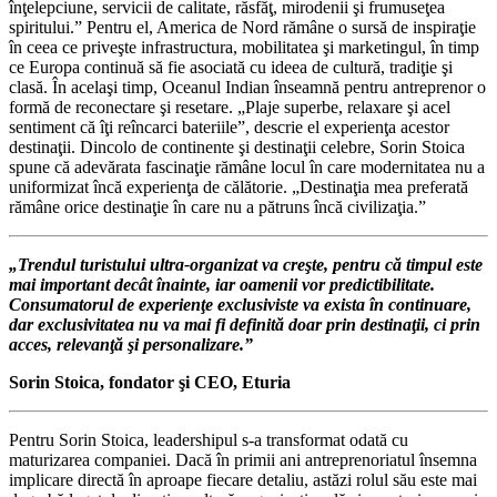
înţelepciune, servicii de calitate, răsfăţ, mirodenii şi frumuseţea
spiritului.” Pentru el, America de Nord rămâne o sursă de inspiraţie
în ceea ce priveşte infrastructura, mobilitatea şi marketingul, în timp
ce Europa continuă să fie asociată cu ideea de cultură, tradiţie şi
clasă. În acelaşi timp, Oceanul Indian înseamnă pentru antreprenor o
formă de reconectare şi resetare. „Plaje superbe, relaxare şi acel
sentiment că îţi reîncarci bateriile”, descrie el experienţa acestor
destinaţii. Dincolo de continente şi destinaţii celebre, Sorin Stoica
spune că adevărata fascinaţie rămâne locul în care modernitatea nu a
uniformizat încă experienţa de călătorie. „Destinaţia mea preferată
rămâne orice destinaţie în care nu a pătruns încă civilizaţia.”
„Trendul turistului ultra-organizat va creşte, pentru că timpul este
mai important decât înainte, iar oamenii vor predictibilitate.
Consumatorul de experienţe exclusiviste va exista în continuare,
dar exclusivitatea nu va mai fi definită doar prin destinaţii, ci prin
acces, relevanţă şi personalizare.”
Sorin Stoica, fondator şi CEO, Eturia
Pentru Sorin Stoica, leadershipul s-a transformat odată cu
maturizarea companiei. Dacă în primii ani antreprenoriatul însemna
implicare directă în aproape fiecare detaliu, astăzi rolul său este mai