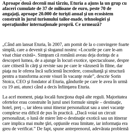
Aproape două decenii mai târziu, Eturia a ajuns la un grup cu
afaceri cumulate de 37 de milioane de euro, peste 70 de
angajaţi, aproape 20.000 de turişti anual şi un ecosistem
construit în jurul turismului tailor-made, tehnologiei şi
operaţiunilor internaţionale proprii. Ce urmează?
„Când am lansat Eturia, în 2007, am pornit de la o convingere foarte
simplă, care a devenit şi sloganul nostru: «Locurile pe care le-am
visat chiar există». Simţeam că românii aveau deja dorinţa de a
descoperi lumea, de a ajunge în locuri exotice, spectaculoase, despre
care citiseră în cărţi şi reviste sau pe care le văzuseră în filme, dar
piaţa nu le oferea încă suficientă încredere, consultanţă şi structură
pentru a transforma aceste visuri în vacanţe reale”, descrie Sorin
Stoica, CEO şi fondator al Eturia, gândurile pe care le avea în urmă
cu 19 ani, atunci când a decis înfiinţarea Eturia.
La acel moment, piaţa locală funcţiona după alte reguli. Majoritatea
ofertelor erau construite în jurul unei formule simple – destinaţie,
hotel, preţ –, iar ideea unui itinerar personalizat sau a unei vacanţe
complexe era dificil de pus în practică. „Dacă voiai un circuit
personalizat, o lună de miere într-o destinaţie exotică sau un itinerar
care implica mai multe ţări, opţiunile erau limitate, iar informaţia era
greu de verificat.” De fapt, spune antreprenorul, adevărata problemă