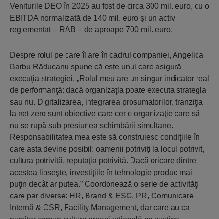
Veniturile DEO în 2025 au fost de circa 300 mil. euro, cu o
EBITDA normalizată de 140 mil. euro şi un activ
reglementat – RAB – de aproape 700 mil. euro.
Despre rolul pe care îl are în cadrul companiei, Angelica
Barbu Răducanu spune că este unul care asigură
execuţia strategiei. „Rolul meu are un singur indicator real
de performanţă: dacă organizaţia poate executa strategia
sau nu. Digitalizarea, integrarea prosumatorilor, tranziţia
la net zero sunt obiective care cer o organizaţie care să
nu se rupă sub presiunea schimbării simultane.
Responsabilitatea mea este să construiesc condiţiile în
care asta devine posibil: oamenii potriviţi la locul potrivit,
cultura potrivită, reputaţia potrivită. Dacă oricare dintre
acestea lipseşte, investiţiile în tehnologie produc mai
puţin decât ar putea.” Coordonează o serie de activităţi
care par diverse: HR, Brand & ESG, PR, Comunicare
Internă & CSR, Facility Management, dar care au ca