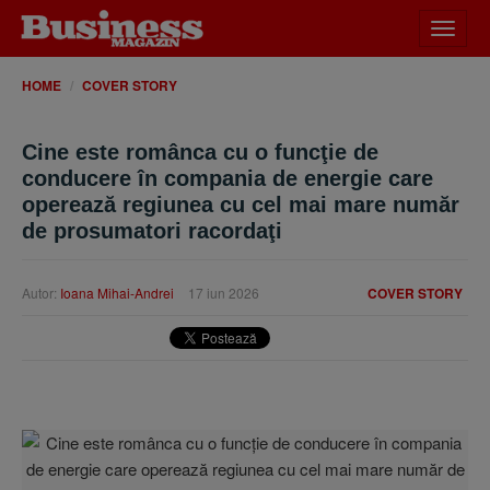
Desch
meniu
HOME
COVER STORY
Cine este românca cu o funcţie de
conducere în compania de energie care
operează regiunea cu cel mai mare număr
de prosumatori racordaţi
Autor:
Ioana Mihai-Andrei
17 iun 2026
COVER STORY