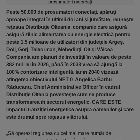
Peste 50.000 de prosumatori conectaţi, apăruţi
aproape integral în ultimii doi ani şi jumătate, reuneşte
reţeaua Distribuţie Olteania, companie care asigură
asigură zilnic alimentarea cu energie electrică pentru
peste 1,5 milioane de utilizatori din judeţele Argeş,
Dolj, Gorj, Teleorman, Mehedinţi, Olt şi Vâlcea.
Compania are planuri de investiţii în valoare de peste
382 mil. lei în 2026, până în 2033 vrea să ajungă la
100% contorizare inteligentă, iar în 2040 vizează
atingerea obiectivului NET 0. Angelica Barbu
Răducanu, Chief Administrative Officer în cadrul
Distribuţie Oltenia povesteşte cum se produce
transformarea în sectorul energetic, CARE ESTE
impactul tranziţiei energetice asupra oamenilor şi care
este drumul spre reţeaua viitorului.
„Să operezi regiunea cu cel mai mare număr de