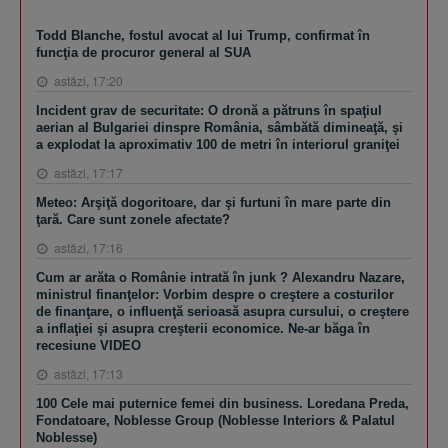
Todd Blanche, fostul avocat al lui Trump, confirmat în
funcţia de procuror general al SUA
astăzi, 17:20
Incident grav de securitate: O dronă a pătruns în spaţiul
aerian al Bulgariei dinspre România, sâmbătă dimineaţă, şi
a explodat la aproximativ 100 de metri în interiorul graniţei
astăzi, 17:17
Meteo: Arşiţă dogoritoare, dar şi furtuni în mare parte din
ţară. Care sunt zonele afectate?
astăzi, 17:16
Cum ar arăta o Românie intrată în junk ? Alexandru Nazare,
ministrul finanţelor: Vorbim despre o creştere a costurilor
de finanţare, o influenţă serioasă asupra cursului, o creştere
a inflaţiei şi asupra creşterii economice. Ne-ar băga în
recesiune VIDEO
astăzi, 17:13
100 Cele mai puternice femei din business. Loredana Preda,
Fondatoare, Noblesse Group (Noblesse Interiors & Palatul
Noblesse)