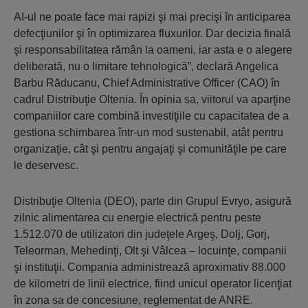
AI-ul ne poate face mai rapizi şi mai precişi în anticiparea
defecţiunilor şi în optimizarea fluxurilor. Dar decizia finală
şi responsabilitatea rămân la oameni, iar asta e o alegere
deliberată, nu o limitare tehnologică”, declară Angelica
Barbu Răducanu, Chief Administrative Officer (CAO) în
cadrul Distribuţie Oltenia. În opinia sa, viitorul va aparţine
companiilor care combină investiţiile cu capacitatea de a
gestiona schimbarea într-un mod sustenabil, atât pentru
organizaţie, cât şi pentru angajaţi şi comunităţile pe care
le deservesc.
Distribuţie Oltenia (DEO), parte din Grupul Evryo, asigură
zilnic alimentarea cu energie electrică pentru peste
1.512.070 de utilizatori din judeţele Argeş, Dolj, Gorj,
Teleorman, Mehedinţi, Olt şi Vâlcea – locuinţe, companii
şi instituţii. Compania administrează aproximativ 88.000
de kilometri de linii electrice, fiind unicul operator licenţiat
în zona sa de concesiune, reglementat de ANRE.