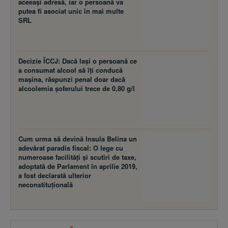
aceeaşi adresă, iar o persoană va
putea fi asociat unic în mai multe
SRL
Decizie ÎCCJ: Dacă laşi o persoană ce
a consumat alcool să îţi conducă
maşina, răspunzi penal doar dacă
alcoolemia şoferului trece de 0,80 g/l
Cum urma să devină Insula Belina un
adevărat paradis fiscal: O lege cu
numeroase facilităţi şi scutiri de taxe,
adoptată de Parlament în aprilie 2019,
a fost declarată ulterior
neconstituţională