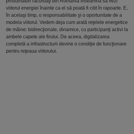
prosumatori racordaţi din România înseamnă să vezi
viitorul energiei înainte ca el să poată fi citit în rapoarte. E,
în acelaşi timp, o responsabilitate şi o oportunitate de a
modela viitorul. Vedem deja cum arată reţelele energetice
de mâine: bidirecţionale, dinamice, cu participanţi activi la
ambele capete ale firului. De aceea, digitalizarea
completă a infrastructurii devine o condiţie de funcţionare
pentru reţeaua viitorului.