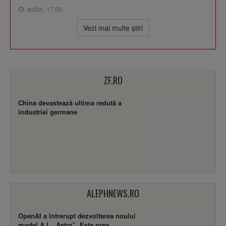
astăzi, 17:00
Vezi mai multe ştiri
ZF.RO
China devastează ultima redută a
industriei germane
ALEPHNEWS.RO
OpenAI a întrerupt dezvoltarea noului
model A.I. „Astra”. Este prea