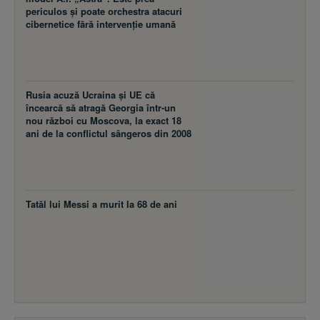
periculos și poate orchestra atacuri
cibernetice fără intervenție umană
Rusia acuză Ucraina şi UE că
încearcă să atragă Georgia într-un
nou război cu Moscova, la exact 18
ani de la conflictul sângeros din 2008
Tatăl lui Messi a murit la 68 de ani