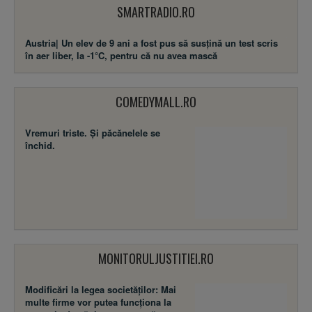
SMARTRADIO.RO
Austria| Un elev de 9 ani a fost pus să susţină un test scris
în aer liber, la -1°C, pentru că nu avea mască
COMEDYMALL.RO
Vremuri triste. Şi păcănelele se
închid.
MONITORULJUSTITIEI.RO
Modificări la legea societăţilor: Mai
multe firme vor putea funcţiona la