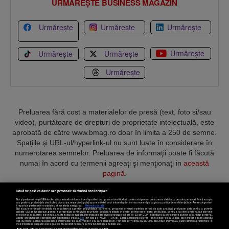
URMĂREȘTE BUSINESS MAGAZIN
Urmărește
Urmărește
Urmărește
Urmărește
Urmărește
Urmărește
Urmărește
Preluarea fără cost a materialelor de presă (text, foto si/sau
video), purtătoare de drepturi de proprietate intelectuală, este
aprobată de către www.bmag.ro doar în limita a 250 de semne.
Spaţiile şi URL-ul/hyperlink-ul nu sunt luate în considerare în
numerotarea semnelor. Preluarea de informaţii poate fi făcută
numai în acord cu termenii agreaţi şi menţionaţi in
această
pagină
.
Nouă ne pasă ca datele tale personale să rămână confidențiale
Noi și partenerii noștri
589
stocăm și/sau accesăm informații pe dispozitivul dvs., precum identificatorii cookie unici pentru prelucrarea datelor cu caracter personal. Puteți accepta
sau gestiona preferințele dvs. făcând clic mai jos, respectiv vă puteți opune utilizării unui interes legitim în orice moment pe pagina cu politica de confidențialitate. Aceste alegeri vor
fi raportate partenerilor noștri și nu vă vor afecta navigarea.
Mai multe detalii
Noi si partenerii nostri (retelele de socializare si agentiile de publicitate partenere, precum si furnizorii nostri de servicii de date analitice) prelucram date pentru a permite
Termeni și condiții
Confidențialitate
Cookies
Contact
website-ului sa functioneze, pentru a personaliza continutul si anunturile publicitare afisate in functie de interesele si/sau profilul dvs., pentru a va oferi functionalitati aferente
retelelor de socializare si pentru a analiza traficul pe website. Beneficiati de drepturile prevazute de art. 15-22 din GDPR in legatura cu prelucrarea datelor cu caracter personal.
Aceste drepturi pot fi exercitate prin modalitatea indicata
aici
. Prin click pe “ACCEPT TOATE”, acceptati folosirea tuturor Tehnologiilor de tip Cookie, care implica inclusiv acceptul
dvs. cu privire la stocarea/accesarea informatiilor de catre Vendor-ii cu care colaboram. Prin click pe “VREAU SA MODIFIC SETARILE INDIVIDUAL” puteti schimba preferintele in
mod individual, mai putin cele legate de cookie strict necesare pentru functionarea website-ului.