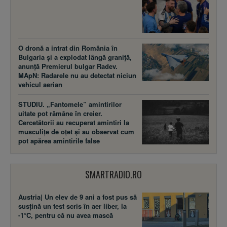
O dronă a intrat din România în
Bulgaria și a explodat lângă graniță,
anunță Premierul bulgar Radev.
MApN: Radarele nu au detectat niciun
vehicul aerian
STUDIU. „Fantomele” amintirilor
uitate pot rămâne în creier.
Cercetătorii au recuperat amintiri la
musculițe de oțet și au observat cum
pot apărea amintirile false
SMARTRADIO.RO
Austria| Un elev de 9 ani a fost pus să
susţină un test scris în aer liber, la
-1°C, pentru că nu avea mască