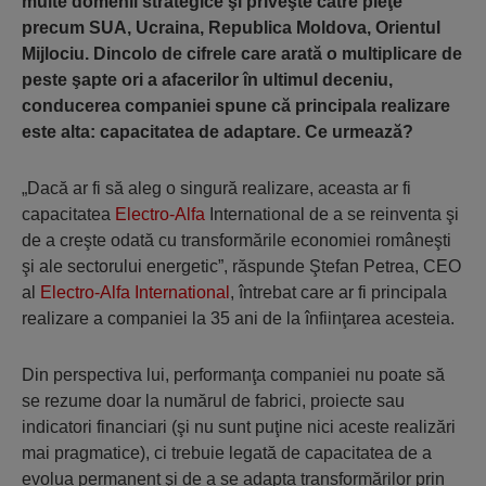
multe domenii strategice şi priveşte către pieţe
precum SUA, Ucraina, Republica Moldova, Orientul
Mijlociu. Dincolo de cifrele care arată o multiplicare de
peste şapte ori a afacerilor în ultimul deceniu,
conducerea companiei spune că principala realizare
este alta: capacitatea de adaptare. Ce urmează?
„Dacă ar fi să aleg o singură realizare, aceasta ar fi
capacitatea
Electro-Alfa
International de a se reinventa şi
de a creşte odată cu transformările economiei româneşti
şi ale sectorului energetic”, răspunde Ştefan Petrea, CEO
al
Electro-Alfa International
, întrebat care ar fi principala
realizare a companiei la 35 ani de la înfiinţarea acesteia.
Din perspectiva lui, performanţa companiei nu poate să
se rezume doar la numărul de fabrici, proiecte sau
indicatori financiari (şi nu sunt puţine nici aceste realizări
mai pragmatice), ci trebuie legată de capacitatea de a
evolua permanent şi de a se adapta transformărilor prin