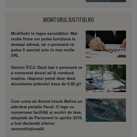
MONITORULJUSTITIEI.RO
Modificări la legea societăţilor: Mai
multe firme vor putea funcţiona la
aceeaşi adresă, iar o persoană va
putea fi asociat unic în mai multe
SRL
Decizie ÎCCJ: Dacă laşi o persoană ce
a consumat alcool să îţi conducă
maşina, răspunzi penal doar dacă
alcoolemia şoferului trece de 0,80 g/l
Cum urma să devină Insula Belina un
adevărat paradis fiscal: O lege cu
numeroase facilităţi şi scutiri de taxe,
adoptată de Parlament în aprilie 2019,
a fost declarată ulterior
neconstituţională