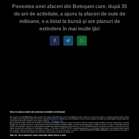
Povestea unei afaceri din Botoşani care, după 35
de ani de activitate, a ajuns la afaceri de sute de
milioane, s-a listat la bursă şi are planuri de
extindere în mai multe ţări
Nouă ne pasă ca datele tale personale să rămână confidențiale
Noi și partenerii noștri
589
stocăm și/sau accesăm informații pe dispozitivul dvs., precum identificatorii cookie unici pentru prelucrarea datelor cu caracter personal. Puteți accepta
sau gestiona preferințele dvs. făcând clic mai jos, respectiv vă puteți opune utilizării unui interes legitim în orice moment pe pagina cu politica de confidențialitate. Aceste alegeri vor
fi raportate partenerilor noștri și nu vă vor afecta navigarea.
Mai multe detalii
Noi si partenerii nostri (retelele de socializare si agentiile de publicitate partenere, precum si furnizorii nostri de servicii de date analitice) prelucram date pentru a permite
website-ului sa functioneze, pentru a personaliza continutul si anunturile publicitare afisate in functie de interesele si/sau profilul dvs., pentru a va oferi functionalitati aferente
retelelor de socializare si pentru a analiza traficul pe website. Beneficiati de drepturile prevazute de art. 15-22 din GDPR in legatura cu prelucrarea datelor cu caracter personal.
Aceste drepturi pot fi exercitate prin modalitatea indicata
aici
. Prin click pe “ACCEPT TOATE”, acceptati folosirea tuturor Tehnologiilor de tip Cookie, care implica inclusiv acceptul
dvs. cu privire la stocarea/accesarea informatiilor de catre Vendor-ii cu care colaboram. Prin click pe “VREAU SA MODIFIC SETARILE INDIVIDUAL” puteti schimba preferintele in
mod individual, mai putin cele legate de cookie strict necesare pentru functionarea website-ului.
Atât noi, cât și partenerii noștri prelucrăm datele pentru a oferi: