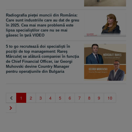
Radiografia pieţei muncii din România:
Care sunt industriile care au dat de greu
în 2025. Cea mai mare problemă este
lipsa specialiştilor care nu se mai
găsesc în ţară VIDEO
5 to go recrutează doi specialişti în
poziţii de top management: Rareş
Mărculeţ se alătură companiei în funcţia
de Chief Financial Officer, iar Georgi
Muhovski devine Country Manager
pentru operaţiunile din Bulgaria
(current)
1
2
3
4
5
6
7
8
9
10