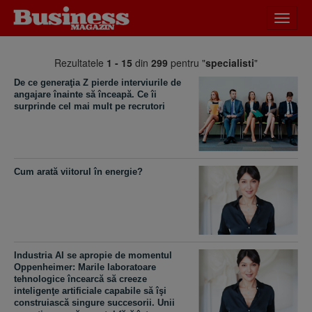
Desch
meniu
Rezultatele
1 - 15
din
299
pentru "
specialisti
"
De ce generaţia Z pierde interviurile de
angajare înainte să înceapă. Ce îi
surprinde cel mai mult pe recrutori
Cum arată viitorul în energie?
Industria AI se apropie de momentul
Oppenheimer: Marile laboratoare
tehnologice încearcă să creeze
inteligenţe artificiale capabile să îşi
construiască singure succesorii. Unii