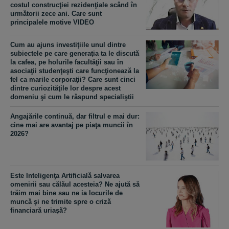
costul construcţiei rezidenţiale scând în
următorii zece ani. Care sunt
principalele motive VIDEO
Cum au ajuns investiţiile unul dintre
subiectele pe care generaţia ta le discută
la cafea, pe holurile facultăţii sau în
asociaţii studenţeşti care funcţionează la
fel ca marile corporaţii? Care sunt cinci
dintre curiozităţile lor despre acest
domeniu şi cum le răspund specialiştii
Angajările continuă, dar filtrul e mai dur:
cine mai are avantaj pe piaţa muncii în
2026?
Este Inteligenţa Artificială salvarea
omenirii sau călăul acesteia? Ne ajută să
trăim mai bine sau ne ia locurile de
muncă şi ne trimite spre o criză
financiară uriaşă?