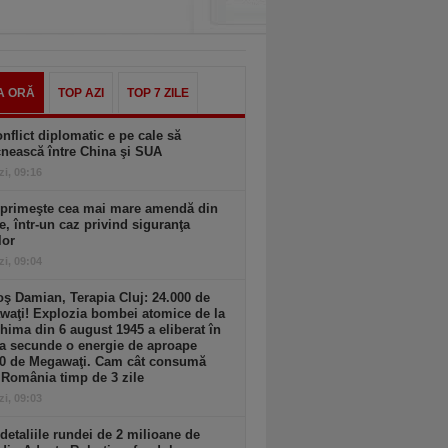
A ORĂ
TOP AZI
TOP 7 ZILE
nflict diplomatic e pe cale să
nească între China şi SUA
zi, 09:16
 primeşte cea mai mare amendă din
ie, într-un caz privind siguranţa
lor
zi, 09:04
ş Damian, Terapia Cluj: 24.000 de
waţi! Explozia bombei atomice de la
hima din 6 august 1945 a eliberat în
a secunde o energie de aproape
00 de Megawaţi. Cam cât consumă
 România timp de 3 zile
zi, 09:03
detaliile rundei de 2 milioane de