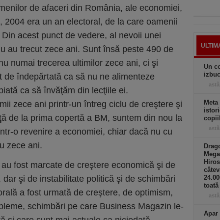
amenilor de afaceri din România, ale economiei,
, 2004 era un an electoral, de la care oamenii
 Din acest punct de vedere, al nevoii unei
ULTIM
nu au trecut zece ani. Sunt însă peste 490 de
u numai trecerea ultimilor zece ani, ci şi
Un co
izbuc
ent de îndepărtată ca să nu ne alimenteze
astă
iată ca să învăţăm din lecţiile ei.
Meta
mii zece ani printr-un întreg ciclu de creştere şi
istor
ţă de la prima copertă a BM, suntem din nou la
copii
astă
într-o revenire a economiei, chiar dacă nu cu
cu zece ani.
Drago
Mega
Hiros
 au fost marcate de creştere economică şi de
câtev
ar şi de instabilitate politică şi de schimbări
24.0
toată
orală a fost urmată de creştere, de optimism,
astă
probleme, schimbări pe care Business Magazin le-
Apar 