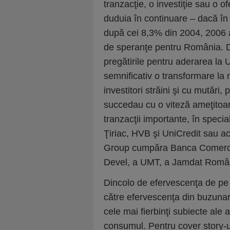
tranzacţie, o investiţie sau o 
duduia în continuare – dacă î
după cei 8,3% din 2004, 2006 
de speranţe pentru România. D
pregătirile pentru aderarea l
semnificativ o transformare la 
investitori străini şi cu mutări, 
succedau cu o viteză ameţitoar
tranzacţii importante, în speci
Ţiriac, HVB şi UniCredit sau ach
Group cumpăra Banca Comercia
Devel, a UMT, a Jamdat Româ
Dincolo de efervescenţa de pe 
către efervescenţa din buzunare
cele mai fierbinţi subiecte ale a
consumul. Pentru cover story-u