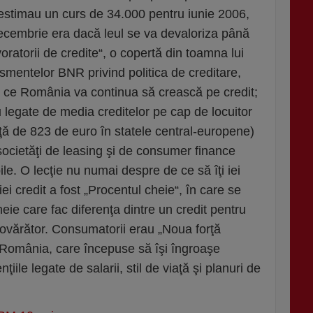
 estimau un curs de 34.000 pentru iunie 2006,
decembrie era dacă leul se va devaloriza până
oratorii de credite“, o copertă din toamna lui
smentelor BNR privind politica de creditare,
de ce România va continua să crească pe credit;
 legate de media creditelor pe cap de locuitor
ă de 823 de euro în statele central-europene)
societăţi de leasing şi de consumer finance
le. O lecţie nu numai despre de ce să îţi iei
iei credit a fost „Procentul cheie“, în care se
eie care fac diferenţa dintre un credit pentru
povărător. Consumatorii erau „Noua forţă
 România, care începuse să îşi îngroaşe
ţiile legate de salarii, stil de viaţă şi planuri de