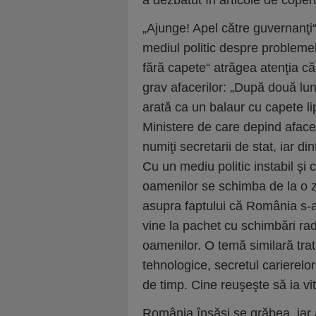
a dezbătut în articole de coper
„Ajunge! Apel către guvernanţi“
mediul politic despre probleme
fără capete“ atrăgea atenţia că
grav afacerilor: „După două lu
arată ca un balaur cu capete lip
Ministere de care depind aface
numiţi secretarii de stat, iar di
Cu un mediu politic instabil şi
oamenilor se schimba de la o z
asupra faptului că România s-a
vine la pachet cu schimbări radi
oamenilor. O temă similară trata
tehnologice, secretul carierelor
de timp. Cine reuşeşte să ia vi
România însăşi se grăbea, iar a