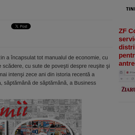
ZF C
servi
distr
pentr
zin a încapsulat tot manualul de economie, cu
antre
de scădere, cu sute de poveşti despre reuşite şi
ai intenşi zece ani din istoria recentă a
ia, săptămână de săptămână, a Business