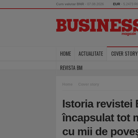
Curs valutar BNR
- 07.08.2026
EUR
- 5.2473 
HOME
ACTUALITATE
COVER STORY
REVISTA BM
Home
Cover story
Istoria reviste
încapsulat tot
cu mii de poveş