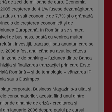
ofertă de zeci de milioane de euro. Economia
n 2005 creşterea de 4,1% fusese dezamăgitoare
a adus un salt economic de 7,7% şi o grămadă
incolo de creşterea economică şi de
a Uniunea Europeană, în România se simţea
nivel de business, odată cu venirea multor
preluări, investiţii, tranzacţii sau anunţuri care se
e. 2006 a fost anul când au avut loc câteva
al în zonele de banking – fuziunea dintre Banca
iziţia şi finalizarea tranzacţiei prin care Erste
lă Română – şi de tehnologie – vânzarea IP
nia sau a Dasimpex.
piaţa corporate, Business Magazin s-a uitat şi
le consumatorilor, acesta fiind unul dintre
nilor de dinainte de criză - creditarea şi
l din ianuarie 2006 despre pariul pe cursul