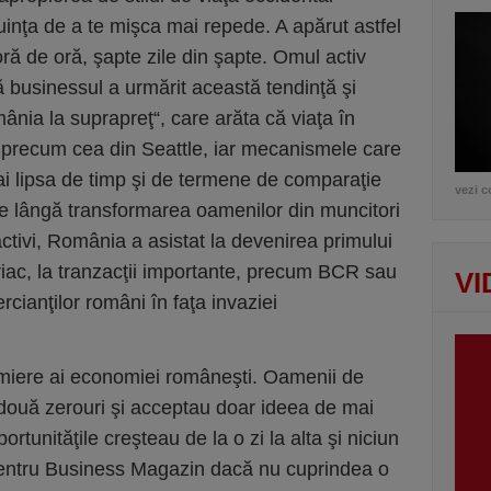
uinţa de a te mişca mai repede. A apărut astfel
oră de oră, şapte zile din şapte. Omul activ
ă businessul a urmărit această tendinţă şi
nia la suprapreţ“, care arăta că viaţa în
 precum cea din Seattle, iar mecanismele care
ai lipsa de timp şi de termene de comparaţie
vezi c
Pe lângă transformarea oamenilor din muncitori
ctivi, România a asistat la devenirea primului
riac, la tranzacţii importante, precum BCR sau
VI
rcianţilor români în faţa invaziei
e miere ai economiei româneşti. Oamenii de
 două zerouri şi acceptau doar ideea de mai
portunităţile creşteau de la o zi la alta şi niciun
pentru Business Magazin dacă nu cuprindea o