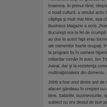
însemna, în primul rând, obişn
o nouă cultură, a omului activ 
câştiga şi mult mai bine, aşa c
Business Magazin a scris „Româ
Bucureşti era la fel de scumpă
au dus la acest fapt erau tocm
ale oamenilor foarte ocupaţi. 
la program fix în oameni hipera
miliardar român în euro, Ion Ţi
Astral, dar şi la rezistenţa come
multinaţionalelor din domeniu.
2006 a fost unul dintre anii d
afaceri gândeau în creşteri cu
bine. Salariile, businessurile, o
subiect nu era destul de bun 