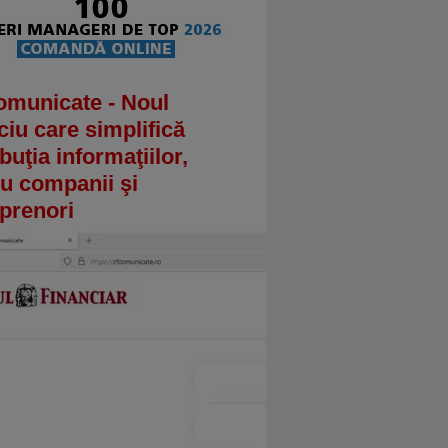
omunicate - Noul
ciu care simplifică
ibuţia informaţiilor,
u companii şi
prenori