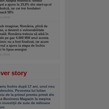
din Adapta Robotics: fondul
yst a ajuns la 19,8% din start-up-ul
botică, iar cei trei fondatori
rează 58%
zi, 09:02
ub imaginar, România, plină de
se, a devenit o vulnerabilitate
nală: România trebuia să aibă în
ale pe gaz 4.000 MW anul acesta.
imic nu a fost finalizat, iar acum
nul a ajuns la etapa de închis
ci în lipsa energiei
zi, 09:01
ver story
ariu închis după 17 ani, unul nou
 deschis. Povestea lui Iulian
ciu de la primul premiu primit din
ea Business Magazin la maşina
e investiţii de sute de milioane
uro