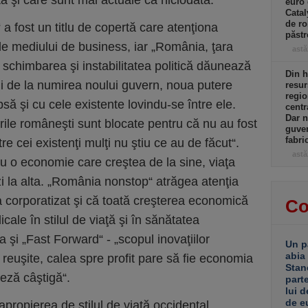
tă şi care sunt mai actuale ca niciodată.
euro 
Catal
de ro
 a fost un titlu de copertă care atenţiona
păst
le mediului de business, iar „România, ţara
astă
 schimbarea şi instabilitatea politică dăunează
Din h
ni de la numirea noului guvern, noua putere
resur
regio
să şi cu cele existente lovindu-se între ele.
centr
Dar n
rile româneşti sunt blocate pentru că nu au fost
guver
fabri
ntre cei existenţi mulţi nu ştiu ce au de făcut“.
astă
 cu o economie care creştea de la sine, viaţa
i la alta. „România nonstop“ atrăgea atenţia
 corporatizat şi că toată creşterea economică
Co
cale în stilul de viaţă şi în sănătatea
 şi „Fast Forward“ - „scopul inovaţiilor
Un p
abia
 reuşite, calea spre profit pare să fie economia
Stan
teză câştigă“.
part
lui d
de e
propierea de stilul de viaţă occidental