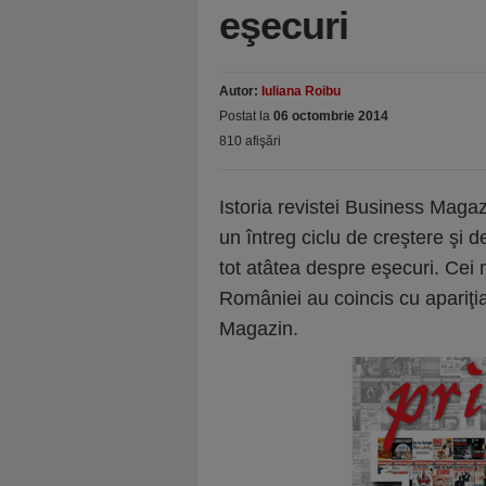
eşecuri
Autor:
Iuliana Roibu
Postat la
06 octombrie 2014
810 afişări
Istoria revistei Business Maga
un întreg ciclu de creştere şi 
tot atâtea despre eşecuri. Cei m
României au coincis cu apariţ
Magazin.