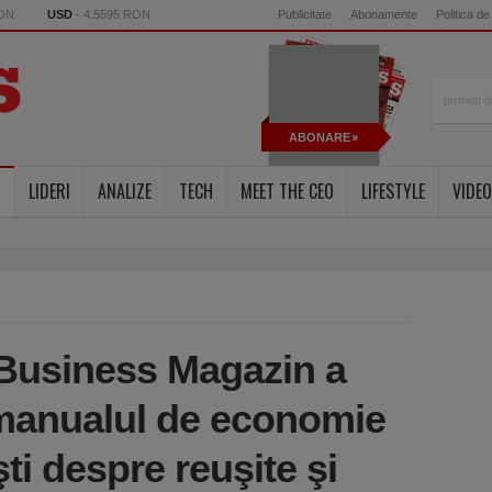
RON
USD
- 4.5595 RON
Publicitate
Abonamente
Politica de
ABONARE
LIDERI
ANALIZE
TECH
MEET THE CEO
LIFESTYLE
VIDEO
i Business Magazin a
 manualul de economie
ti despre reuşite şi