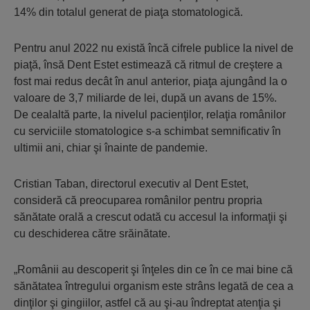
14% din totalul generat de piaţa stomatologică.
Pentru anul 2022 nu există încă cifrele publice la nivel de
piaţă, însă Dent Estet estimează că ritmul de creştere a
fost mai redus decât în anul anterior, piaţa ajungând la o
valoare de 3,7 miliarde de lei, după un avans de 15%.
De cealaltă parte, la nivelul pacienţilor, relaţia românilor
cu serviciile stomatologice s-a schimbat semnificativ în
ultimii ani, chiar şi înainte de pandemie.
Cristian Taban, directorul executiv al Dent Estet,
consideră că preocuparea românilor pentru propria
sănătate orală a crescut odată cu accesul la informaţii şi
cu deschiderea către srăinătate.
„Românii au descoperit şi înţeles din ce în ce mai bine că
sănătatea întregului organism este strâns legată de cea a
dinţilor şi gingiilor, astfel că au şi-au îndreptat atenţia şi