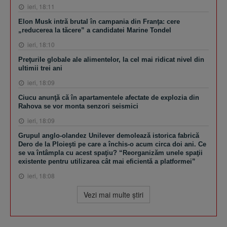
ieri, 18:11
Elon Musk intră brutal în campania din Franţa: cere
„reducerea la tăcere” a candidatei Marine Tondel
ieri, 18:10
Preţurile globale ale alimentelor, la cel mai ridicat nivel din
ultimii trei ani
ieri, 18:09
Ciucu anunţă că în apartamentele afectate de explozia din
Rahova se vor monta senzori seismici
ieri, 18:09
Grupul anglo-olandez Unilever demolează istorica fabrică
Dero de la Ploieşti pe care a închis-o acum circa doi ani. Ce
se va întâmpla cu acest spaţiu? “Reorganizăm unele spaţii
existente pentru utilizarea cât mai eficientă a platformei”
ieri, 18:08
Vezi mai multe ştiri