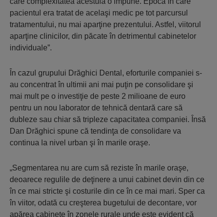
care complexitatea acestuia o impune. Epoca în care
pacientul era tratat de acelaşi medic pe tot parcursul
tratamentului, nu mai aparţine prezentului. Astfel, viitorul
aparţine clinicilor, din păcate în detrimentul cabinetelor
individuale”.
În cazul grupului Drăghici Dental, eforturile companiei s-
au concentrat în ultimii ani mai puţin pe consolidare şi
mai mult pe o investiţie de peste 2 milioane de euro
pentru un nou laborator de tehnică dentară care să
dubleze sau chiar să tripleze capacitatea companiei. Însă
Dan Drăghici spune că tendinţa de consolidare va
continua la nivel urban şi în marile oraşe.
„Segmentarea nu are cum să reziste în marile oraşe,
deoarece regulile de deţinere a unui cabinet devin din ce
în ce mai stricte şi costurile din ce în ce mai mari. Sper ca
în viitor, odată cu creşterea bugetului de decontare, vor
apărea cabinete în zonele rurale unde este evident că