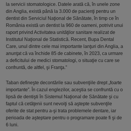
la servicii stomatologice. Datele arată că, în unele zone
din Anglia, există până la 3.000 de pacienţi pentru un
dentist din Serviciul Naţional de Sănătate, în timp ce în
România există un dentist la 960 de oameni, potrivit unui
raport privind Activitatea unităţilor sanitare realizat de
Institutul Naţional de Statistică. Recent, Bupa Dental
Care, unul dintre cele mai importante lanţuri din Anglia, a
anunţat că va închide 85 de cabinete, în 2023, ca urmare
a deficitului de medici stomatologi, o situaţie cu care se
confruntă, de altfel, şi Franţa.”
Taban defineşte decontările sau subvenţiile drept „foarte
importante”. În cazul englezilor, aceştia se confruntă cu o
lipsă de dentişti în Sistemul Naţional de Sănătate şi cu
faptul că cetăţenii sunt nevoiţi să aştepte subvenţile
oferite de stat pentru a-şi trata problemele dentare, iar
perioada de aşteptare pentru o programare poate fi şi de
6 luni.