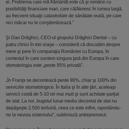
ei. Problema care mă frământă este că şi românii cu
posibilităţi financiare mari, care călătoresc în lumea largă,
au frecvent situaţii catastrofale de sănătate orală, pe care
nici măcar nu le conştientizează.”
Şi Dan Drăghici, CEO-ul grupului Drăghici Dental – cu
patru clinici în trei oraşe – consideră că discutăm despre
mere şi pere în comparaţia României cu Europa, în
contextul în care suntem singura ţară din Europa în care
stomatologia este „peste 95% privată”.
„În Franţa se decontează peste 90%, chiar şi 100% din
serviciile stomatologice. În Italia şi în alte ţări, aceleaşi
servicii costă de 5-10 ori mai mult şi sunt achitate parţial
de stat. La noi, bugetul lunar mediu decontat de stat nu
depăşeşte 2.500 lei/lună, ceea ce este infim, raportându-
ne la nevoia sistemului”, subliniază antreprenorul.