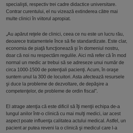
specialişti, respectiv trei cadre didactice universitare.
Contrar curentului, el nu vizează extinderea către mai
multe clinici în viitorul apropiat.
„Au apărut reţele de clinici, ceea ce nu este un lucru rău,
deoarece tratamentele înce să fie standardizate. Este clar,
economia de piaţă funcţionează şi în domeniul nostru,
doar că noi nu respectăm regulile. Aici mă refer că în mod
normal un medic ar trebui să se adreseze unui număr de
circa 1000-1500 de potenţiali pacienţi. Acum, în oraşe
suntem unul la 300 de locuitori. Asta afectează resursele
şi duce la probleme de dezvoltare, de depăşire a
competenţelor, de probleme de ordin fiscal”.
El atrage atenţia că este dificil să îţi menţii echipa de-a
lungul anilor într-o clinică cu mai mulţi medici, iar acest
aspect poate influenţa calitatea actului medical. Astfel, un
pacient ar putea reveni la o clinică şi medicul care l-a