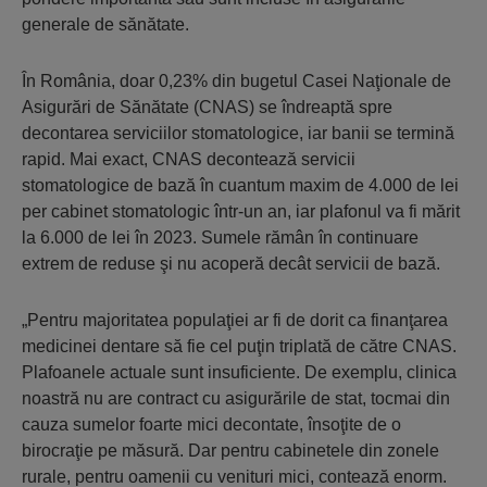
generale de sănătate.
În România, doar 0,23% din bugetul Casei Naţionale de
Asigurări de Sănătate (CNAS) se îndreaptă spre
decontarea serviciilor stomatologice, iar banii se termină
rapid. Mai exact, CNAS decontează servicii
stomatologice de bază în cuantum maxim de 4.000 de lei
per cabinet stomatologic într-un an, iar plafonul va fi mărit
la 6.000 de lei în 2023. Sumele rămân în continuare
extrem de reduse şi nu acoperă decât servicii de bază.
„Pentru majoritatea populaţiei ar fi de dorit ca finanţarea
medicinei dentare să fie cel puţin triplată de către CNAS.
Plafoanele actuale sunt insuficiente. De exemplu, clinica
noastră nu are contract cu asigurările de stat, tocmai din
cauza sumelor foarte mici decontate, însoţite de o
birocraţie pe măsură. Dar pentru cabinetele din zonele
rurale, pentru oamenii cu venituri mici, contează enorm.