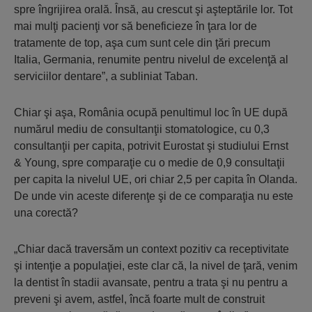
spre îngrijirea orală. Însă, au crescut şi aşteptările lor. Tot
mai mulţi pacienţi vor să beneficieze în ţara lor de
tratamente de top, aşa cum sunt cele din ţări precum
Italia, Germania, renumite pentru nivelul de excelenţă al
serviciilor dentare”, a subliniat Taban.
Chiar şi aşa, România ocupă penultimul loc în UE după
numărul mediu de consultanţii stomatologice, cu 0,3
consultanţii per capita, potrivit Eurostat şi studiului Ernst
& Young, spre comparaţie cu o medie de 0,9 consultaţii
per capita la nivelul UE, ori chiar 2,5 per capita în Olanda.
De unde vin aceste diferenţe şi de ce comparaţia nu este
una corectă?
„Chiar dacă traversăm un context pozitiv ca receptivitate
şi intenţie a populaţiei, este clar că, la nivel de ţară, venim
la dentist în stadii avansate, pentru a trata şi nu pentru a
preveni şi avem, astfel, încă foarte mult de construit