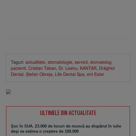
Taguri:
actualitate
,
stomatologie
,
servicii
,
stomatolog
,
pacienti
,
Cristian Taban
,
Dr. Leahu
,
KANTAR
,
Drăghici
Dental
,
Ştefan Obreja
,
Life Dental Spa
,
ent Estet
ULTIMELE DIN ACTUALITATE
Şoc în SUA. 23.000 de locuri de muncă au dispărut în iulie
deşi se estima o creştere de 100.000