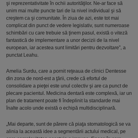
şi reprezentativitate în ochii autorităţilor. Ne-ar face să
unim mai multe puncte tari de la nivel individual şi să
creştem ca şi comunitate. În ziua de azi, este tot mai
complicat din punct de vedere legislativ, sunt numeroase
schimbări cu care trebuie să ţinem pasul, există o viteză
fantastică de implementare a unor decizii de la nivel
european, iar acestea sunt limitări pentru dezvoltare”, a
punctat Leahu.
Amelia Surdu, care a pornit reţeaua de clinici Dentesse
din zona de nord-est a ţării, crede că efortul de
consolidare a pieţei este unul colectiv şi are ca punct de
plecare pacientul. Medicina dentară este complexă, iar un
plan de tratament poate fi îndeplinit la standarde mai
înalte acolo unde există o echipă multidisciplinară.
„Mai departe, sunt de părere că piaţa stomatologică se va
alinia la această idee a segmentării actului medical, pe