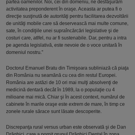
partea oamenilor. Noi, cei din domeniu, ne desfăşurăm
activitatea preponderent în oraşe. Aceasta ar putea fi o
direcţie susţinută de autorităţi pentru facilitarea dezvoltării
de unităţi mobile care să deservească mai multe comune,
sate, în condiţiile unei supraîncărcări legislative şi de
costuri care, atlfel, nu ar fi sustenabile. Dar, pentru a intra
pe agenda legislativă, este nevoie de o voce unitară în
domeniul nostru.”
Doctorul Emanuel Bratu din Timişoara subliniază că piaţa
din România nu seamănă cu cea din restul Europei.
România are astăzi de 10 ori mai mulţi absolvenţi de
medicină dentară decât în 1989, la o populaţie cu 4
milioane mai mică. Chiar şi în acest context, numărul de
cabinete în marile oraşe este extrem de mare, în timp ce
zonele rurale sărace sunt lăsate descoperite.
Discrepanţa rural versus urban este observată şi de Dan
Drăghici, care a pornit grupul Drăghici Dental în zona