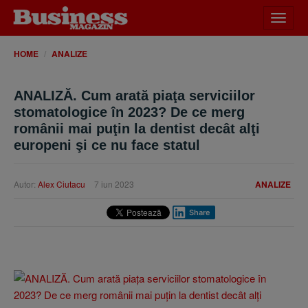
Desch
meniu
HOME
ANALIZE
ANALIZĂ. Cum arată piaţa serviciilor
stomatologice în 2023? De ce merg
românii mai puţin la dentist decât alţi
europeni şi ce nu face statul
Autor:
Alex Ciutacu
7 iun 2023
ANALIZE
Share