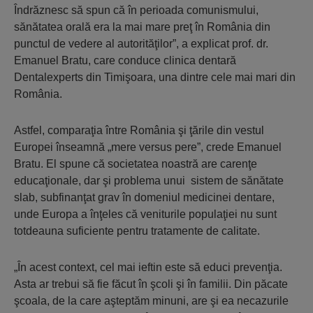
Îndrăznesc să spun că în perioada comunismului,
sănătatea orală era la mai mare preţ în România din
punctul de vedere al autorităţilor”, a explicat prof. dr.
Emanuel Bratu, care conduce clinica dentară
Dentalexperts din Timişoara, una dintre cele mai mari din
România.
Astfel, comparaţia între România şi ţările din vestul
Europei înseamnă „mere versus pere”, crede Emanuel
Bratu. El spune că societatea noastră are carenţe
educaţionale, dar şi problema unui sistem de sănătate
slab, subfinanţat grav în domeniul medicinei dentare,
unde Europa a înţeles că veniturile populaţiei nu sunt
totdeauna suficiente pentru tratamente de calitate.
„În acest context, cel mai ieftin este să educi prevenţia.
Asta ar trebui să fie făcut în şcoli şi în familii. Din păcate
şcoala, de la care aşteptăm minuni, are şi ea necazurile