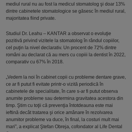
mediul rural nu au fost la medicul stomatolog şi doar 13%
dintre cabinetele stomatologice se găsesc în mediul rural,
majoritatea fiind private.
Studiul Dr. Leahu – KANTAR a observat o evoluţie
pozitivă privind vizitele la stomatolog în rândul copiilor,
cel puţin la nivel declarativ. Un procent de 72% dintre
români au declarat că au mers cu copiii la dentist în 2022,
comparativ cu 67% în 2018.
„Vedem la noi în cabinet copii cu probleme dentare grave,
ce ar fi putut fi evitate printr-o vizită periodică în
cabinetele de specialitate, în care s-ar fi putut observa
anumite probleme sau determina gravitatea acestora din
timp. Ştim cu toţii că prevenţia întotdeauna este mai
ieftină decât tratarea şi orice amânare în rezolvarea
anumitor probleme va duce, în final, la costuri mult mai
mari”, a explicat Ştefan Obreja, cofondator al Life Dental