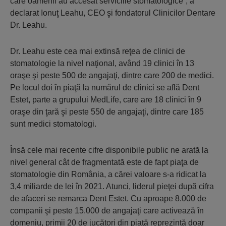
care oamenii au accesat serviciile stomatologice”, a
declarat Ionuţ Leahu, CEO şi fondatorul Clinicilor Dentare
Dr. Leahu.
Dr. Leahu este cea mai extinsă reţea de clinici de
stomatologie la nivel naţional, având 19 clinici în 13
oraşe şi peste 500 de angajaţi, dintre care 200 de medici.
Pe locul doi în piaţă la numărul de clinici se află Dent
Estet, parte a grupului MedLife, care are 18 clinici în 9
oraşe din ţară şi peste 550 de angajaţi, dintre care 185
sunt medici stomatologi.
Însă cele mai recente cifre disponibile public ne arată la
nivel general cât de fragmentată este de fapt piaţa de
stomatologie din România, a cărei valoare s-a ridicat la
3,4 miliarde de lei în 2021. Atunci, liderul pieţei după cifra
de afaceri se remarca Dent Estet. Cu aproape 8.000 de
companii şi peste 15.000 de angajaţi care activează în
domeniu, primii 20 de jucători din piaţă reprezintă doar