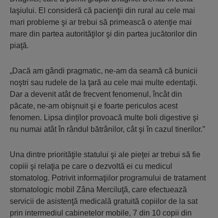
Iaşiului. El consideră că pacienţii din rural au cele mai
mari probleme şi ar trebui să primească o atenţie mai
mare din partea autorităţilor şi din partea jucătorilor din
piaţă.
„Dacă am gândi pragmatic, ne-am da seamă că bunicii
noştri sau rudele de la ţară au cele mai multe edentaţii.
Dar a devenit atât de frecvent fenomenul, încât din
păcate, ne-am obişnuit şi e foarte periculos acest
fenomen. Lipsa dinţilor provoacă multe boli digestive şi
nu numai atât în rândul bătrânilor, cât şi în cazul tinerilor.”
Una dintre priorităţile statului şi ale pieţei ar trebui să fie
copiii şi relaţia pe care o dezvoltă ei cu medicul
stomatolog. Potrivit informaţiilor programului de tratament
stomatologic mobil Zâna Merciluţă, care efectuează
servicii de asistenţă medicală gratuită copiilor de la sat
prin intermediul cabinetelor mobile, 7 din 10 copii din