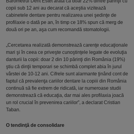
Barometrul Dent Estet arată că doar 22% dintre părinţii cu
copii sub 12 ani au decarat că aceştia vizitează
cabinetele dentare pentru realizarea unei şedinţe de
profilaxie o dată pe an, în timp ce 18% spun că merg de
două ori pe an, aşa cum recomandă stomatologii.
„Cercetarea realizată demonstrează carenţe educaţionale
mari şi în ceea ce priveşte cunoştinţele legate de evoluţia
danturii la copii: doar 2 din 10 părinţi din România (19%)
ştiu că dinţii temporari se schimbă complet abia în jurul
vârstei de 10-12 ani. Cifrele sunt alarmante ţinând cont de
faptul că prevalenţa cariilor dentare la copiii din România
continuă să fie extrem de ridicată, iar numeroase studii
demonstrează că educaţia, dar mai ales profilaxia joacă
un rol crucial în prevenirea cariilor”, a declarat Cristian
Taban.
O tendinţă de consolidare