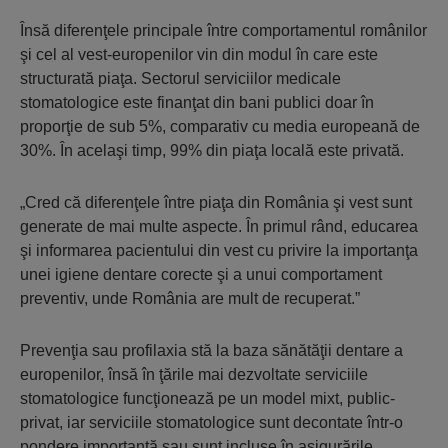
Însă diferenţele principale între comportamentul românilor
şi cel al vest-europenilor vin din modul în care este
structurată piaţa. Sectorul serviciilor medicale
stomatologice este finanţat din bani publici doar în
proporţie de sub 5%, comparativ cu media europeană de
30%. În acelaşi timp, 99% din piaţa locală este privată.
„Cred că diferenţele între piaţa din România şi vest sunt
generate de mai multe aspecte. În primul rând, educarea
şi informarea pacientului din vest cu privire la importanţa
unei igiene dentare corecte şi a unui comportament
preventiv, unde România are mult de recuperat.”
Prevenţia sau profilaxia stă la baza sănătăţii dentare a
europenilor, însă în ţările mai dezvoltate serviciile
stomatologice funcţionează pe un model mixt, public-
privat, iar serviciile stomatologice sunt decontate într-o
pondere importantă sau sunt incluse în asigurările