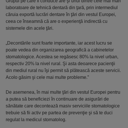
Grupul pe care îl conduce are şi unul dintre cele mai mari
laboratoare de tehnică dentară din ţară, prin intermediul
căruia exportă lucrări dentare în ţări din vestul Europei,
ceea ce înseamnă că are o experienţă indirectă cu
sistemele din acele ţări.
„Decontările sunt foarte importante, iar acest lucru se
poate vedea din organizarea geografică a cabinetelor
stomatologice. Acestea se regăsesc 80% la nivel urban,
respectiv 20% la nivel rural. Şi asta deoarece pacienţii
din mediul rural nu îşi permit să plătească aceste servicii.
Acolo găsim şi cele mai multe probleme.”
De asemenea, în mai multe ţări din vestul Europei pentru
a putea să beneficiezi în continuare de asigurări de
sănătate care decontează masiv serviciile stomatologice
trebuie să fii activ pe partea de prevenţie şi să te duci
regulat la medicul stomatolog.