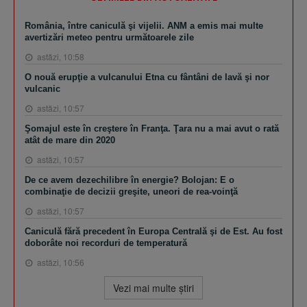
România, între caniculă şi vijelii. ANM a emis mai multe
avertizări meteo pentru următoarele zile
astăzi, 10:58
O nouă erupţie a vulcanului Etna cu fântâni de lavă şi nor
vulcanic
astăzi, 10:57
Şomajul este în creştere în Franţa. Ţara nu a mai avut o rată
atât de mare din 2020
astăzi, 10:57
De ce avem dezechilibre în energie? Bolojan: E o
combinaţie de decizii greşite, uneori de rea-voinţă
astăzi, 10:57
Caniculă fără precedent în Europa Centrală şi de Est. Au fost
doborâte noi recorduri de temperatură
astăzi, 10:56
Vezi mai multe ştiri