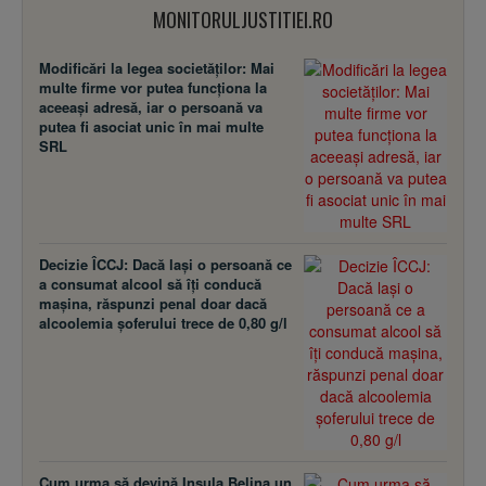
MONITORULJUSTITIEI.RO
Modificări la legea societăţilor: Mai
multe firme vor putea funcţiona la
aceeaşi adresă, iar o persoană va
putea fi asociat unic în mai multe
SRL
Decizie ÎCCJ: Dacă laşi o persoană ce
a consumat alcool să îţi conducă
maşina, răspunzi penal doar dacă
alcoolemia şoferului trece de 0,80 g/l
Cum urma să devină Insula Belina un