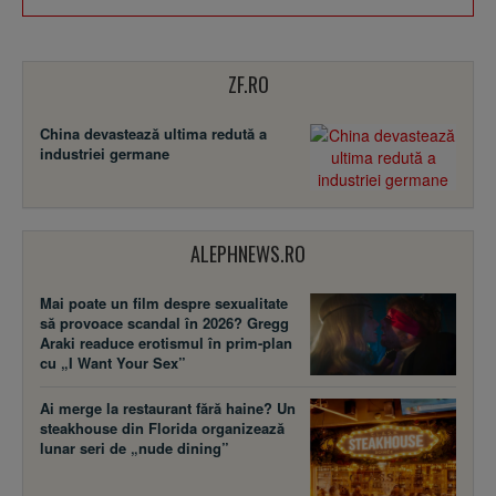
ZF.RO
China devastează ultima redută a
industriei germane
ALEPHNEWS.RO
Mai poate un film despre sexualitate
să provoace scandal în 2026? Gregg
Araki readuce erotismul în prim-plan
cu „I Want Your Sex”
Ai merge la restaurant fără haine? Un
steakhouse din Florida organizează
lunar seri de „nude dining”