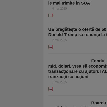
le mai trimite în SUA
6 mai 2025
[...]
UE pregăteşte o ofertă de 50
Donald Trump să renunţe la t
2 mai 2025
[...]
Fondul 
mld. dolari, vrea să economis
tranzacţionare cu ajutorul A
tranzacţii cu acţiuni
1 mai 2025
[...]
Board-u