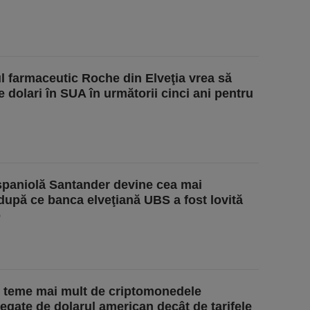
l farmaceutic Roche din Elveţia vrea să
 dolari în SUA în următorii cinci ani pentru
paniolă Santander devine cea mai
upă ce banca elveţiană UBS a fost lovită
p
se teme mai mult de criptomonedele
egate de dolarul american decât de tarifele