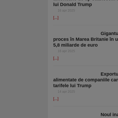
lui Donald Trump
16 apr 2025
[...]
Gigantu
proces în Marea Britanie în 
5,8 miliarde de euro
16 apr 2025
[...]
Exportu
alimentate de companiile care
tarifele lui Trump
14 apr 2025
[...]
Noul in