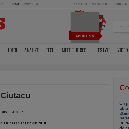
RON
USD
- 4.5595 RON
Publicitate
Abonamente
Politica de
ABONARE
LIDERI
ANALIZE
TECH
MEET THE CEO
LIFESTYLE
VIDEO
Co
 Ciutacu
Un p
abia
F din iulie 2017
Stan
part
lui d
or Business Magazin din 2018
de e