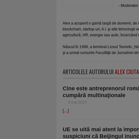
- Moderator 
Alex a acoperit o gamă largă de domenii, de la
blockchain, startup-uri, A.I. şi alte tehnologi
agricultură, HR, energie sau auto, încercând să
Născut în 1996, a terminat Liceul Teoretic „Nic
şi a urmat cursurile Facultăţii de Jurnalism din
ARTICOLELE AUTORULUI
ALEX CIUT
Cine este antreprenorul româ
cumpără multinaţionale
9 mai 2025
[...]
UE se uită mai atent la impo
suspiciuni că Beijingul inun