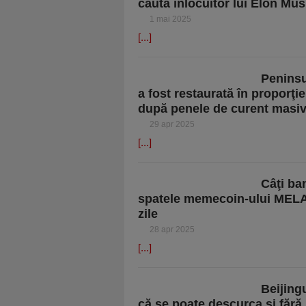
caută înlocuitor lui Elon Mu
1 mai 2025
[...]
Peninsu
a fost restaurată în proporţi
după penele de curent masiv
29 apr 2025
[...]
Câţi ba
spatele memecoin-ului MELANI
zile
28 apr 2025
[...]
Beijing
că se poate descurca şi fără