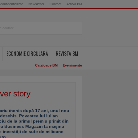
 confidentialitate
Newsletter
Contact
Arhiva BM
ECONOMIE CIRCULARĂ
REVISTA BM
Cataloage BM
Evenimente
ver story
ariu închis după 17 ani, unul nou
 deschis. Povestea lui Iulian
ciu de la primul premiu primit din
ea Business Magazin la maşina
e investiţii de sute de milioane
uro