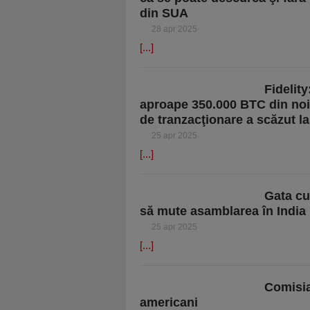
din SUA
28 apr 2025
[...]
Fidelit
aproape 350.000 BTC din noi
de tranzacţionare a scăzut la
25 apr 2025
[...]
Gata cu
să mute asamblarea în India 
25 apr 2025
[...]
Comisia
americani