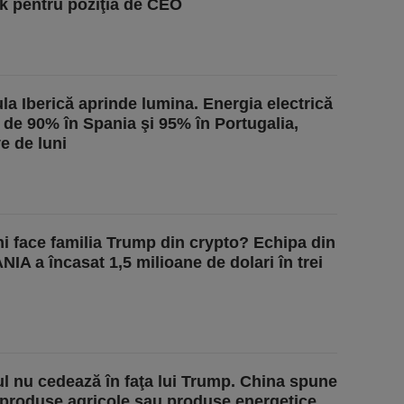
sk pentru poziţia de CEO
la Iberică aprinde lumina. Energia electrică
e de 90% în Spania şi 95% în Portugalia,
e de luni
ni face familia Trump din crypto? Echipa din
A a încasat 1,5 milioane de dolari în trei
ul nu cedează în faţa lui Trump. China spune
 produse agricole sau produse energetice