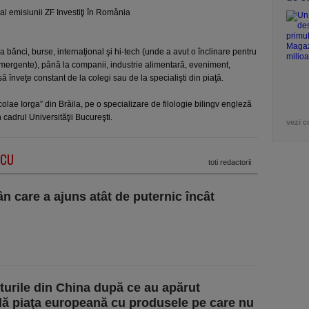
al emisiunii ZF Investiţi în România
 bănci, burse, internaţional şi hi-tech (unde a avut o înclinare pentru
i emergente), până la companii, industrie alimentară, eveniment,
 înveţe constant de la colegi sau de la specialişti din piaţă.
olae Iorga” din Brăila, pe o specializare de filologie bilingv engleză
 cadrul Universităţii Bucureşti.
vezi c
ACU
toti redactorii
n care a ajuns atât de puternic încât
rturile din China după ce au apărut
dă piaţa europeană cu produsele pe care nu