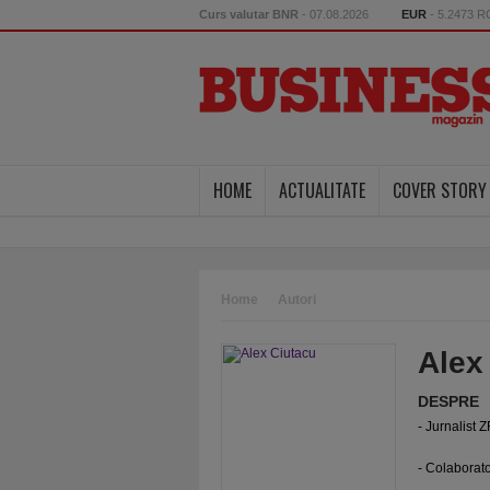
Curs valutar BNR
- 07.08.2026
EUR
- 5.2473 
HOME
ACTUALITATE
COVER STORY
Home
Autori
Alex
DESPRE
- Jurnalist Z
- Colaborat