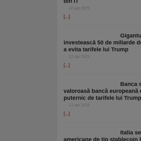
din IT
22 apr 2025
[...]
Gigantu
investească 50 de miliarde de
a evita tarifele lui Trump
22 apr 2025
[...]
Banca s
valoroasă bancă europeană d
puternic de tarifele lui Trum
17 apr 2025
[...]
Italia 
americane de tip stablecoin l