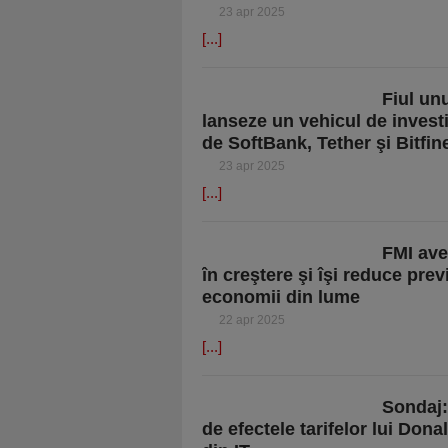
23 apr 2025
[...]
Fiul un
lanseze un vehicul de investiţ
de SoftBank, Tether şi Bitfin
23 apr 2025
[...]
FMI ave
în creştere şi îşi reduce pre
economii din lume
22 apr 2025
[...]
Sondaj:
de efectele tarifelor lui Dona