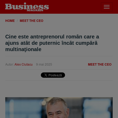
Desch
meniu
HOME
MEET THE CEO
Cine este antreprenorul român care a
ajuns atât de puternic încât cumpără
multinaţionale
Autor:
Alex Ciutacu
9 mai 2025
MEET THE CEO