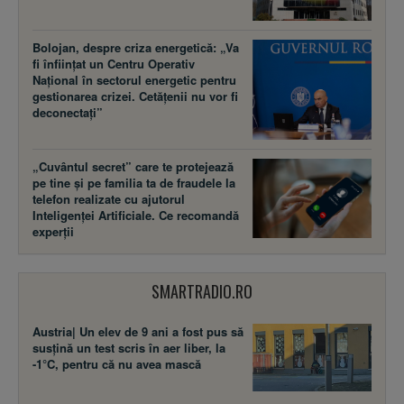
Bolojan, despre criza energetică: „Va
fi înființat un Centru Operativ
Național în sectorul energetic pentru
gestionarea crizei. Cetățenii nu vor fi
deconectați”
„Cuvântul secret” care te protejează
pe tine și pe familia ta de fraudele la
telefon realizate cu ajutorul
Inteligenței Artificiale. Ce recomandă
experții
SMARTRADIO.RO
Austria| Un elev de 9 ani a fost pus să
susţină un test scris în aer liber, la
-1°C, pentru că nu avea mască