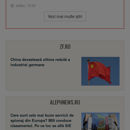
astăzi, 15:35
Vezi mai multe ştiri
ZF.RO
China devastează ultima redută a
industriei germane
ALEPHNEWS.RO
Care sunt cele mai bune servicii de
spionaj din Europa? MI6 conduce
clasamentul. Pe ce loc se află SIE