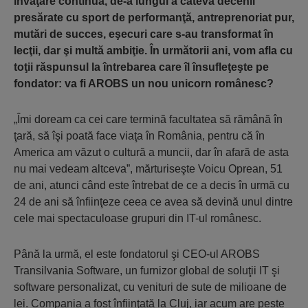
învăţare continuă, de-a lungul a câteva decenii
presărate cu sport de performanţă, antreprenoriat pur,
mutări de succes, eşecuri care s-au transformat în
lecţii, dar şi multă ambiţie. În următorii ani, vom afla cu
toţii răspunsul la întrebarea care îl însufleţeşte pe
fondator: va fi AROBS un nou unicorn românesc?
„Îmi doream ca cei care termină facultatea să rămână în
ţară, să îşi poată face viaţa în România, pentru că în
America am văzut o cultură a muncii, dar în afară de asta
nu mai vedeam altceva”, mărturiseşte Voicu Oprean, 51
de ani, atunci când este întrebat de ce a decis în urmă cu
24 de ani să înfiinţeze ceea ce avea să devină unul dintre
cele mai spectaculoase grupuri din IT-ul românesc.
Până la urmă, el este fondatorul şi CEO-ul AROBS
Transilvania Software, un furnizor global de soluţii IT şi
software personalizat, cu venituri de sute de milioane de
lei. Compania a fost înfiinţată la Cluj, iar acum are peste