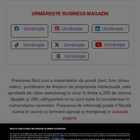
URMĂREȘTE BUSINESS MAGAZIN
Urmărește
Urmărește
Urmărește
Urmărește
Urmărește
Urmărește
Urmărește
Preluarea fără cost a materialelor de presă (text, foto si/sau
video), purtătoare de drepturi de proprietate intelectuală, este
aprobată de către www.bmag.ro doar în limita a 250 de semne.
Spaţiile şi URL-ul/hyperlink-ul nu sunt luate în considerare în
numerotarea semnelor. Preluarea de informaţii poate fi făcută
numai în acord cu termenii agreaţi şi menţionaţi in
această
pagină
.
Nouă ne pasă ca datele tale personale să rămână confidențiale
Noi și partenerii noștri
589
stocăm și/sau accesăm informații pe dispozitivul dvs., precum identificatorii cookie unici pentru prelucrarea datelor cu caracter personal. Puteți accepta
sau gestiona preferințele dvs. făcând clic mai jos, respectiv vă puteți opune utilizării unui interes legitim în orice moment pe pagina cu politica de confidențialitate. Aceste alegeri vor
fi raportate partenerilor noștri și nu vă vor afecta navigarea.
Mai multe detalii
Noi si partenerii nostri (retelele de socializare si agentiile de publicitate partenere, precum si furnizorii nostri de servicii de date analitice) prelucram date pentru a permite