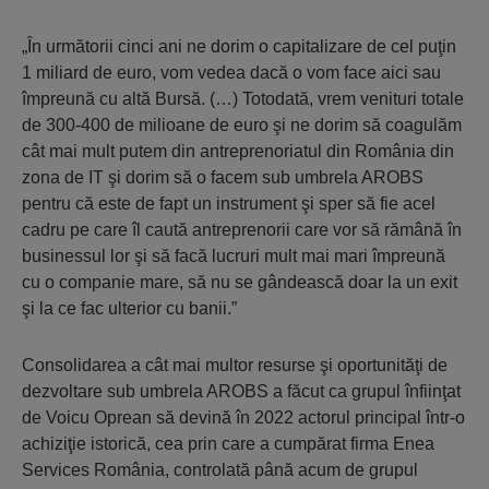
„În următorii cinci ani ne dorim o capitalizare de cel puţin
1 miliard de euro, vom vedea dacă o vom face aici sau
împreună cu altă Bursă. (…) Totodată, vrem venituri totale
de 300-400 de milioane de euro şi ne dorim să coagulăm
cât mai mult putem din antreprenoriatul din România din
zona de IT şi dorim să o facem sub umbrela AROBS
pentru că este de fapt un instrument şi sper să fie acel
cadru pe care îl caută antreprenorii care vor să rămână în
businessul lor şi să facă lucruri mult mai mari împreună
cu o companie mare, să nu se gândească doar la un exit
şi la ce fac ulterior cu banii.”
Consolidarea a cât mai multor resurse şi oportunităţi de
dezvoltare sub umbrela AROBS a făcut ca grupul înfiinţat
de Voicu Oprean să devină în 2022 actorul principal într-o
achiziţie istorică, cea prin care a cumpărat firma Enea
Services România, controlată până acum de grupul