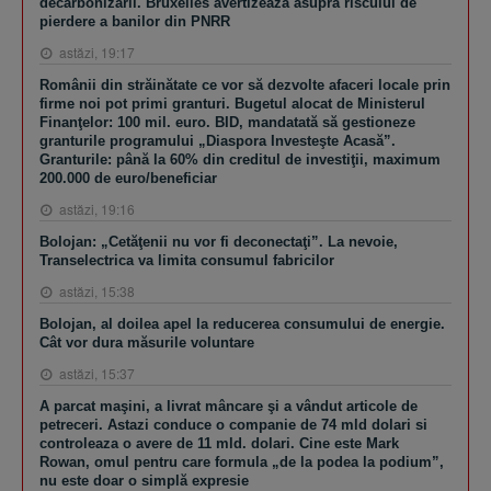
decarbonizării. Bruxelles avertizează asupra riscului de
pierdere a banilor din PNRR
astăzi, 19:17
Românii din străinătate ce vor să dezvolte afaceri locale prin
firme noi pot primi granturi. Bugetul alocat de Ministerul
Finanţelor: 100 mil. euro. BID, mandatată să gestioneze
granturile programului „Diaspora Investeşte Acasă”.
Granturile: până la 60% din creditul de investiţii, maximum
200.000 de euro/beneficiar
astăzi, 19:16
Bolojan: „Cetăţenii nu vor fi deconectaţi”. La nevoie,
Transelectrica va limita consumul fabricilor
astăzi, 15:38
Bolojan, al doilea apel la reducerea consumului de energie.
Cât vor dura măsurile voluntare
astăzi, 15:37
A parcat maşini, a livrat mâncare şi a vândut articole de
petreceri. Astazi conduce o companie de 74 mld dolari si
controleaza o avere de 11 mld. dolari. Cine este Mark
Rowan, omul pentru care formula „de la podea la podium”,
nu este doar o simplă expresie