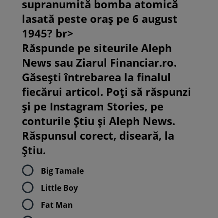
supranumită bomba atomică
lasată peste oraș pe 6 august
1945? br>
Răspunde pe siteurile Aleph
News sau Ziarul Financiar.ro.
Găsești întrebarea la finalul
fiecărui articol. Poți să răspunzi
și pe Instagram Stories, pe
conturile Știu și Aleph News.
Răspunsul corect, diseară, la
Știu.
Big Tamale
Little Boy
Fat Man