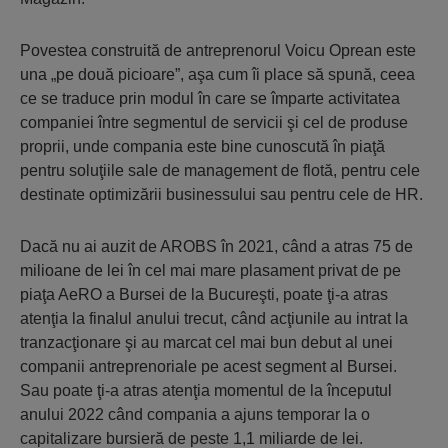
Povestea construită de antreprenorul Voicu Oprean este
una „pe două picioare”, aşa cum îi place să spună, ceea
ce se traduce prin modul în care se împarte activitatea
companiei între segmentul de servicii şi cel de produse
proprii, unde compania este bine cunoscută în piaţă
pentru soluţiile sale de management de flotă, pentru cele
destinate optimizării businessului sau pentru cele de HR.
Dacă nu ai auzit de AROBS în 2021, când a atras 75 de
milioane de lei în cel mai mare plasament privat de pe
piaţa AeRO a Bursei de la Bucureşti, poate ţi-a atras
atenţia la finalul anului trecut, când acţiunile au intrat la
tranzacţionare şi au marcat cel mai bun debut al unei
companii antreprenoriale pe acest segment al Bursei.
Sau poate ţi-a atras atenţia momentul de la începutul
anului 2022 când compania a ajuns temporar la o
capitalizare bursieră de peste 1,1 miliarde de lei.