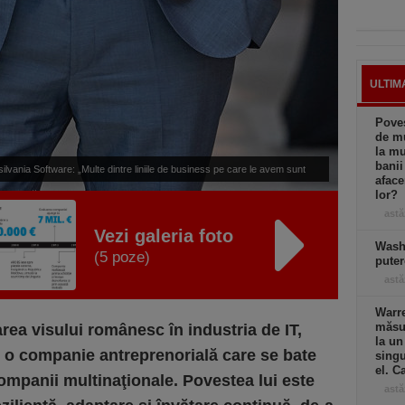
ULTIM
Poves
de mu
la mu
banii
vania Software: „Multe dintre liniile de business pe care le avem sunt
afac
lor?
tratează businessul ca pe al lor şi tot acest cumul face parte din AROBS,
astă
 antreprenorială l-am dus la nivelul fiecărei linii de business, pe fiecare
Vezi galeria foto
er şi fiecare linie de produs.”
Wash
(5 poze)
puter
astă
Warre
măsur
rea visului românesc în industria de IT,
la un
at o companie antreprenorială care se bate
singu
el. C
companii multinaţionale. Povestea lui este
astă