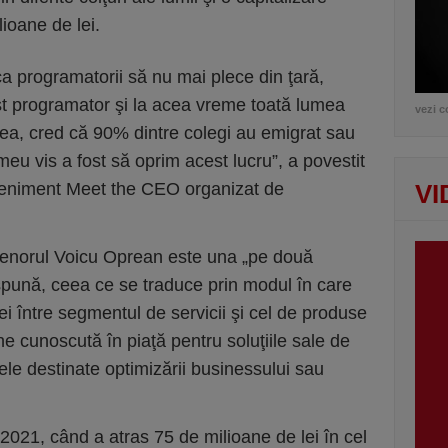
ioane de lei.
a programatorii să nu mai plece din ţară,
st programator şi la acea vreme toată lumea
vezi c
mea, cred că 90% dintre colegi au emigrat sau
 meu vis a fost să oprim acest lucru”, a povestit
eveniment Meet the CEO organizat de
VI
renorul Voicu Oprean este una „pe două
 spună, ceea ce se traduce prin modul în care
i între segmentul de servicii şi cel de produse
e cunoscută în piaţă pentru soluţiile sale de
le destinate optimizării businessului sau
021, când a atras 75 de milioane de lei în cel