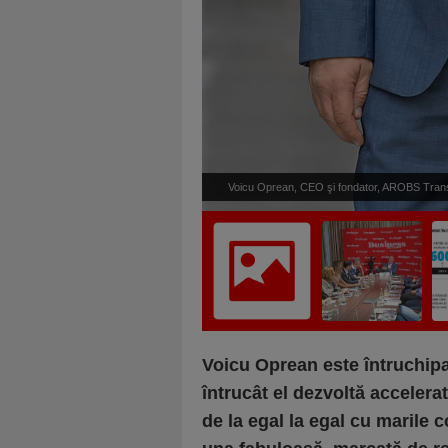
Voicu Oprean, CEO şi fondator, AROBS Transil
gestionate antreprenorial de acei manageri care 
din ce am dezvoltat noi. (…) Acest gen de cultură
manag
Voicu Oprean este întruchipa
întrucât el dezvoltă acceler
de la egal la egal cu marile 