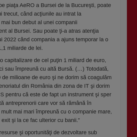
pe piaţa AeRO a Bursei de la Bucureşti, poate
ui trecut, când acţiunile au intrat la
l mai bun debut al unei companii
t al Bursei. Sau poate ţi-a atras atenţia
ui 2022 când compania a ajuns temporar la o
,1 miliarde de lei.
 o capitalizare de cel puţin 1 miliard de euro,
i sau împreună cu altă Bursă. (…) Totodată,
0 de milioane de euro şi ne dorim să coagulăm
enoriatul din România din zona de IT şi dorim
pentru că este de fapt un instrument şi sper
ută antreprenorii care vor să rămână în
uri mult mai mari împreună cu o companie mare,
it şi la ce fac ulterior cu banii.”
esurse şi oportunităţi de dezvoltare sub