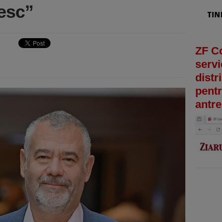
sc”​
ZF C
servi
distr
pentr
antre