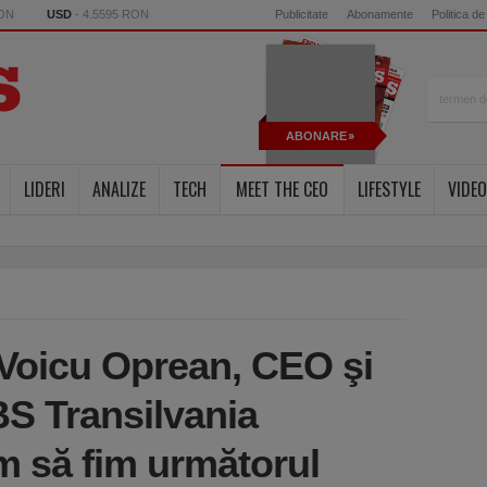
RON
USD
- 4.5595 RON
Publicitate
Abonamente
Politica de
ABONARE
LIDERI
ANALIZE
TECH
MEET THE CEO
LIFESTYLE
VIDEO
Voicu Oprean, CEO şi
S Transilvania
m să fim următorul