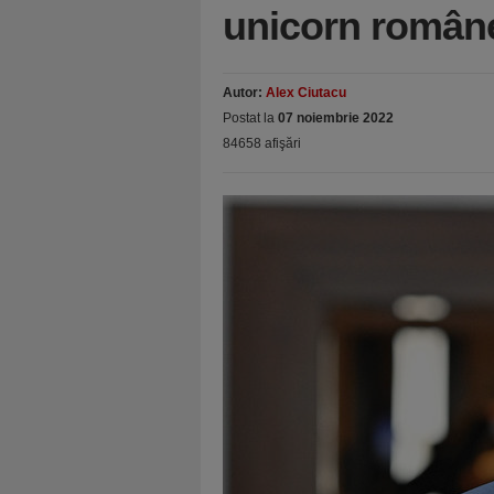
unicorn române
Autor:
Alex Ciutacu
Postat la
07 noiembrie 2022
84658 afişări