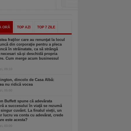
A ORĂ
TOP AZI
TOP 7 ZILE
tea fraţilor care au renunţat la locul
ncă din corporaţie pentru a pleca
ncă în străinatate, ca să strângă
 necesari să-şi deschidă propria
ere. Cum merge acum businessul
zi, 09:10
ington, dincolo de Casa Albă:
ea nu ridică vocea
zi, 05:00
n Buffett spune că adevărata
ă a succesului în viaţă se rezumă
 singur cuvânt. La finalul vieţii, un
r lucru va conta cu adevărat, crede
are este acesta?
zi, 03:00