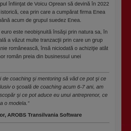
ul înfiinţat de Voicu Oprean să devină în 2022
ie istorică, cea prin care a cumpărat firma Enea
 până acum de grupul suedez Enea.
euro este neobişnuită însăşi prin natura sa, în
lă a văzut multe tranzacţii prin care un grup
ie românească, însă niciodată o achiziţie atât
or român preia din businessul unei
i de coaching şi mentoring să văd ce pot şi ce
clusiv o şcoală de coaching acum 6-7 ani, am
escopăr şi ce pot aduce eu unui antreprenor, ce
 a o modela.”
or, AROBS Transilvania Software