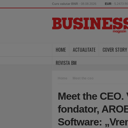
Curs valutar BNR
- 08.08.2026
EUR
- 5.2473 
HOME
ACTUALITATE
COVER STORY
REVISTA BM
Home
Meet the ceo
Meet the CEO. 
fondator, AROB
Software: „Vre