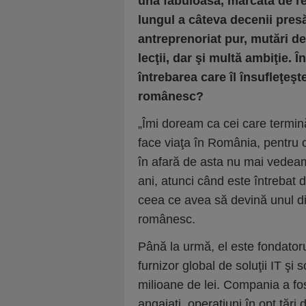
una fabuloasă, marcată de rez
lungul a câteva decenii pres
antreprenoriat pur, mutări d
lecţii, dar şi multă ambiţie. Î
întrebarea care îl însufleţe
românesc?
„Îmi doream ca cei care termină
face viaţa în România, pentru 
în afară de asta nu mai vedea
ani, atunci când este întrebat 
ceea ce avea să devină unul di
românesc.
Până la urmă, el este fondato
furnizor global de soluţii IT şi
milioane de lei. Compania a fos
angajaţi, operaţiuni în opt ţări d