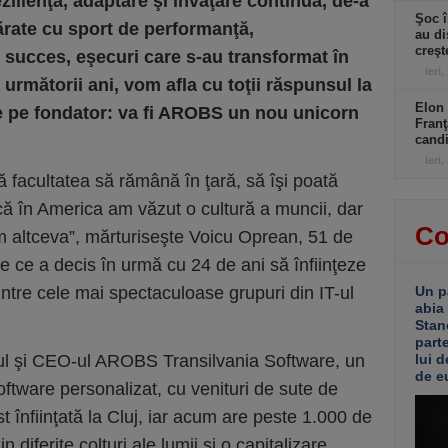
ilienţă, adaptare şi învăţare continuă, de-a
Şoc î
ărate cu sport de performanţă,
au di
creşt
e succes, eşecuri care s-au transformat în
ieri,
n următorii ani, vom afla cu toţii răspunsul la
Elon 
şte pe fondator: va fi AROBS un nou unicorn
Franţ
candi
ieri,
 facultatea să rămână în ţară, să îşi poată
că în America am văzut o cultură a muncii, dar
Co
m altceva”, mărturiseşte Voicu Oprean, 51 de
de ce a decis în urmă cu 24 de ani să înfiinţeze
ntre cele mai spectaculoase grupuri din IT-ul
Un p
abia
Stan
part
rul şi CEO-ul AROBS Transilvania Software, un
lui d
de e
 software personalizat, cu venituri de sute de
t înfiinţată la Cluj, iar acum are peste 1.000 de
in diferite colţuri ale lumii şi o capitalizare