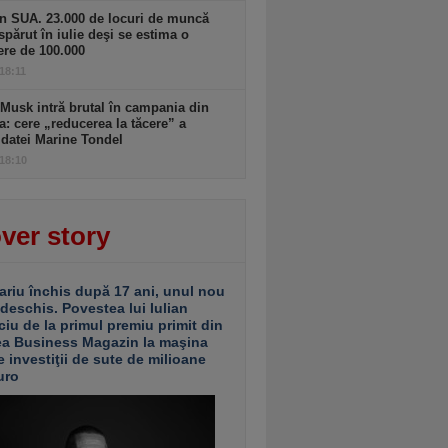
n SUA. 23.000 de locuri de muncă
spărut în iulie deşi se estima o
ere de 100.000
 18:11
Musk intră brutal în campania din
a: cere „reducerea la tăcere” a
datei Marine Tondel
 18:10
ver story
ariu închis după 17 ani, unul nou
 deschis. Povestea lui Iulian
ciu de la primul premiu primit din
ea Business Magazin la maşina
e investiţii de sute de milioane
uro