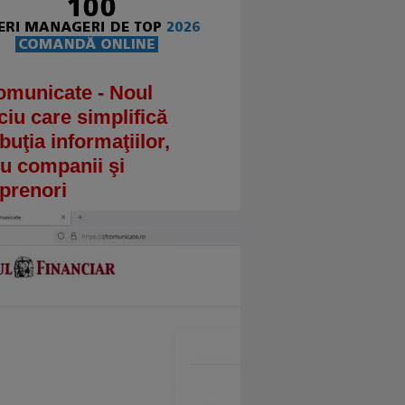
omunicate - Noul
ciu care simplifică
ibuţia informaţiilor,
u companii şi
prenori