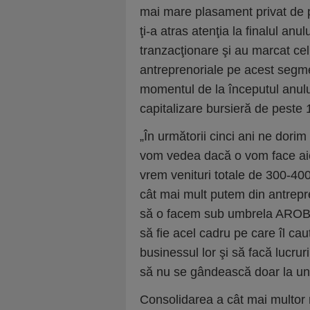
mai mare plasament privat de 
ţi-a atras atenţia la finalul anul
tranzacţionare şi au marcat ce
antreprenoriale pe acest segmen
momentul de la începutul anul
capitalizare bursieră de peste 1
„În următorii cinci ani ne dorim
vom vedea dacă o vom face aic
vrem venituri totale de 300-40
cât mai mult putem din antrepr
să o facem sub umbrela AROBS 
să fie acel cadru pe care îl ca
businessul lor şi să facă lucr
să nu se gândească doar la un ex
Consolidarea a cât mai multor r