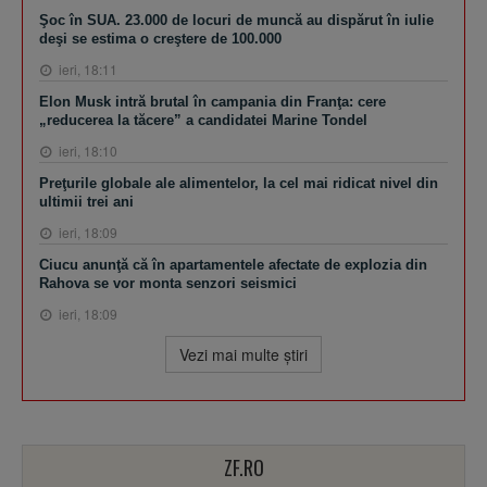
Şoc în SUA. 23.000 de locuri de muncă au dispărut în iulie
deşi se estima o creştere de 100.000
ieri, 18:11
Elon Musk intră brutal în campania din Franţa: cere
„reducerea la tăcere” a candidatei Marine Tondel
ieri, 18:10
Preţurile globale ale alimentelor, la cel mai ridicat nivel din
ultimii trei ani
ieri, 18:09
Ciucu anunţă că în apartamentele afectate de explozia din
Rahova se vor monta senzori seismici
ieri, 18:09
Vezi mai multe ştiri
ZF.RO