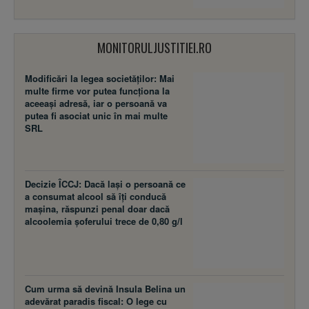
MONITORULJUSTITIEI.RO
Modificări la legea societăţilor: Mai
multe firme vor putea funcţiona la
aceeaşi adresă, iar o persoană va
putea fi asociat unic în mai multe
SRL
Decizie ÎCCJ: Dacă laşi o persoană ce
a consumat alcool să îţi conducă
maşina, răspunzi penal doar dacă
alcoolemia şoferului trece de 0,80 g/l
Cum urma să devină Insula Belina un
adevărat paradis fiscal: O lege cu