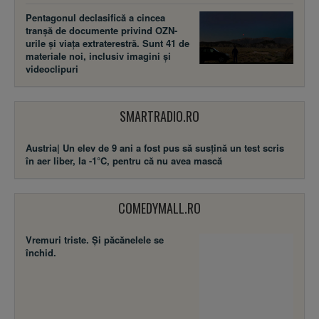
Pentagonul declasifică a cincea
tranșă de documente privind OZN-
urile și viața extraterestră. Sunt 41 de
materiale noi, inclusiv imagini și
videoclipuri
SMARTRADIO.RO
Austria| Un elev de 9 ani a fost pus să susţină un test scris
în aer liber, la -1°C, pentru că nu avea mască
COMEDYMALL.RO
Vremuri triste. Şi păcănelele se
închid.