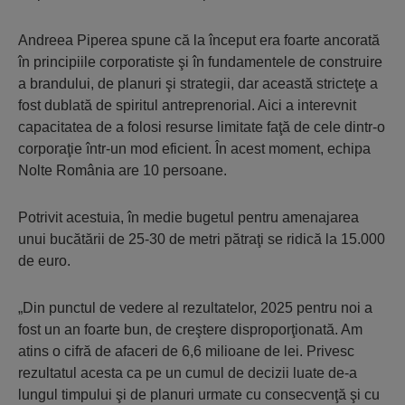
Andreea Piperea spune că la început era foarte ancorată
în principiile corporatiste şi în fundamentele de construire
a brandului, de planuri şi strategii, dar această stricteţe a
fost dublată de spiritul antreprenorial. Aici a interevnit
capacitatea de a folosi resurse limitate faţă de cele dintr-o
corporaţie într-un mod eficient. În acest moment, echipa
Nolte România are 10 persoane.
Potrivit acestuia, în medie bugetul pentru amenajarea
unui bucătării de 25-30 de metri pătraţi se ridică la 15.000
de euro.
„Din punctul de vedere al rezultatelor, 2025 pentru noi a
fost un an foarte bun, de creştere disproporţionată. Am
atins o cifră de afaceri de 6,6 milioane de lei. Privesc
rezultatul acesta ca pe un cumul de decizii luate de-a
lungul timpului şi de planuri urmate cu consecvenţă şi cu