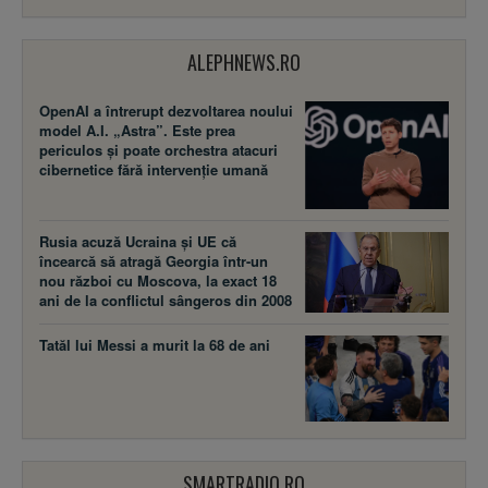
ALEPHNEWS.RO
OpenAI a întrerupt dezvoltarea noului
model A.I. „Astra”. Este prea
periculos și poate orchestra atacuri
cibernetice fără intervenție umană
Rusia acuză Ucraina şi UE că
încearcă să atragă Georgia într-un
nou război cu Moscova, la exact 18
ani de la conflictul sângeros din 2008
Tatăl lui Messi a murit la 68 de ani
SMARTRADIO.RO