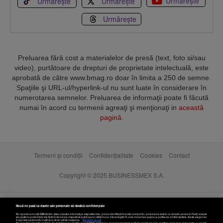
Urmărește
Urmărește
Urmărește
Urmărește
Preluarea fără cost a materialelor de presă (text, foto si/sau
video), purtătoare de drepturi de proprietate intelectuală, este
aprobată de către www.bmag.ro doar în limita a 250 de semne.
Spaţiile şi URL-ul/hyperlink-ul nu sunt luate în considerare în
numerotarea semnelor. Preluarea de informaţii poate fi făcută
numai în acord cu termenii agreaţi şi menţionaţi in
această
pagină
.
Termeni și condiții
Confidențialitate
Cookies
Contact
Copyright © 2025 BUSINESSMEX S.A.
Nouă ne pasă ca datele tale personale să rămână confidențiale
Noi și partenerii noștri
589
stocăm și/sau accesăm informații pe dispozitivul dvs., precum identificatorii cookie unici pentru prelucrarea datelor cu caracter personal. Puteți accepta
sau gestiona preferințele dvs. făcând clic mai jos, respectiv vă puteți opune utilizării unui interes legitim în orice moment pe pagina cu politica de confidențialitate. Aceste alegeri vor
fi raportate partenerilor noștri și nu vă vor afecta navigarea.
Mai multe detalii
Noi si partenerii nostri (retelele de socializare si agentiile de publicitate partenere, precum si furnizorii nostri de servicii de date analitice) prelucram date pentru a permite