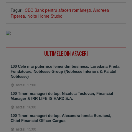
Taguri:
CEC Bank pentru afaceri româneşti
,
Andreea
Piperea
,
Nolte Home Studio
ULTIMELE DIN AFACERI
100 Cele mai puternice femei din business. Loredana Preda,
Fondatoare, Noblesse Group (Noblesse Interiors & Palatul
Noblesse)
astăzi, 17:00
100 Tineri manageri de top. Nicoleta Teslovan, Financial
Manager & IRR LIFE IS HARD S.A.
astăzi, 16:00
100 Tineri manageri de top. Alexandra Ionela Buruiană,
Chief Financial Officer Cargus
astăzi, 15:00