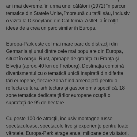
ani mai devreme, în urma unei călătorii (1972) în parcuri
tematice din Statele Unite, împreună cu tatăl său, inclusiv
o vizită la Disneyland din California. Astfel, a încolţit
ideea de a crea un parc similar în Europa.
Europa-Park este cel mai mare parc de distracţii din
Germania şi unul dintre cele mai populare din Europa,
situat în oraşul Rust, aproape de graniţa cu Franţa şi
Elveţia (aprox. 40 km de Freiburg). Destinaţia combină
divertismentul cu o tematică unică inspirată din diferite
ţări europene, fiecare zonă fiind amenajată pentru a
reflecta cultura, arhitectura şi gastronomia specifică. 18
zone tematice dedicate ţărilor europene ocupă o
suprafaţă de 95 de hectare.
Cu peste 100 de atracţii, inclusiv montagne russe
spectaculoase, spectacole live şi experienţe pentru toate
vârstele, Europa-Park atrage anual milioane de vizitatori.