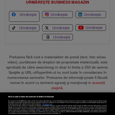
URMĂREȘTE BUSINESS MAGAZIN
Urmărește
Urmărește
Urmărește
Urmărește
Urmărește
Urmărește
Urmărește
Preluarea fără cost a materialelor de presă (text, foto si/sau
video), purtătoare de drepturi de proprietate intelectuală, este
aprobată de către www.bmag.ro doar în limita a 250 de semne.
Spaţiile şi URL-ul/hyperlink-ul nu sunt luate în considerare în
numerotarea semnelor. Preluarea de informaţii poate fi făcută
numai în acord cu termenii agreaţi şi menţionaţi in
această
pagină
.
Nouă ne pasă ca datele tale personale să rămână confidențiale
Noi și partenerii noștri
589
stocăm și/sau accesăm informații pe dispozitivul dvs., precum identificatorii cookie unici pentru prelucrarea datelor cu caracter personal. Puteți accepta
sau gestiona preferințele dvs. făcând clic mai jos, respectiv vă puteți opune utilizării unui interes legitim în orice moment pe pagina cu politica de confidențialitate. Aceste alegeri vor
fi raportate partenerilor noștri și nu vă vor afecta navigarea.
Mai multe detalii
Noi si partenerii nostri (retelele de socializare si agentiile de publicitate partenere, precum si furnizorii nostri de servicii de date analitice) prelucram date pentru a permite
Termeni și condiții
Confidențialitate
Cookies
Contact
website-ului sa functioneze, pentru a personaliza continutul si anunturile publicitare afisate in functie de interesele si/sau profilul dvs., pentru a va oferi functionalitati aferente
retelelor de socializare si pentru a analiza traficul pe website. Beneficiati de drepturile prevazute de art. 15-22 din GDPR in legatura cu prelucrarea datelor cu caracter personal.
Aceste drepturi pot fi exercitate prin modalitatea indicata
aici
. Prin click pe “ACCEPT TOATE”, acceptati folosirea tuturor Tehnologiilor de tip Cookie, care implica inclusiv acceptul
dvs. cu privire la stocarea/accesarea informatiilor de catre Vendor-ii cu care colaboram. Prin click pe “VREAU SA MODIFIC SETARILE INDIVIDUAL” puteti schimba preferintele in
mod individual, mai putin cele legate de cookie strict necesare pentru functionarea website-ului.