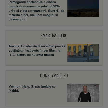
Pentagonul declasifică a cincea
tranșă de documente privind OZN-
urile și viața extraterestră. Sunt 41 de
materiale noi, inclusiv imagini și
videoclipuri
SMARTRADIO.RO
Austria| Un elev de 9 ani a fost pus să
susţină un test scris în aer liber, la
-1°C, pentru că nu avea mască
COMEDYMALL.RO
Vremuri triste. Şi păcănelele se
închid.