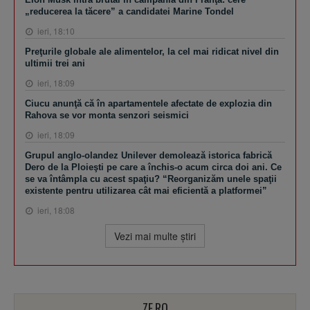
„reducerea la tăcere” a candidatei Marine Tondel
ieri, 18:10
Preţurile globale ale alimentelor, la cel mai ridicat nivel din
ultimii trei ani
ieri, 18:09
Ciucu anunţă că în apartamentele afectate de explozia din
Rahova se vor monta senzori seismici
ieri, 18:09
Grupul anglo-olandez Unilever demolează istorica fabrică
Dero de la Ploieşti pe care a închis-o acum circa doi ani. Ce
se va întâmpla cu acest spaţiu? “Reorganizăm unele spaţii
existente pentru utilizarea cât mai eficientă a platformei”
ieri, 18:08
Vezi mai multe ştiri
ZF.RO