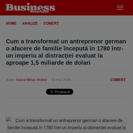
Desch
meniu
HOME
ANALIZE
COMERȚ
Cum a transformat un antreprenor german
o afacere de familie începută în 1780 într-
un imperiu al distracţiei evaluat la
aproape 1,5 miliarde de dolari
Autor:
Ioana Mihai-Andrei
10 mai 2026
COMERȚ