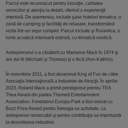
Parcul este recunoscut pentru inovaţie, calitatea
serviciilor şi atenţia la detalii, oferind o experienţă
imersivă. De asemenea, include şase hoteluri tematice, o
zonă de camping şi facilităţi de relaxare, transformând
vizita într-un sejur complet. Parcul include şi Rulantica, o
lume acvatică interioară extinsă, cu tematică nordică.
Antreprenorul s-a căsătorit cu Marianne Mack în 1974 şi
are doi fii (Michael şi Thomas) şi o fiică (Ann-Kathrin).
În noiembrie 2011, a fost desemnat King of Fun de către
Asociaţia Internaţională a Industriei de Atracţii. În aprilie
2023, Roland Mack a primit prestigiosul premiu TEA
Thea Award din partea Themed Entertainment
Association. Fondatorul Europa-Park a fost onorat cu
Buzz Price Award pentru întreaga sa activitate, ca
antreprenor remarcabil şi pentru contribuţia sa importantă
la dezvoltarea industriei.