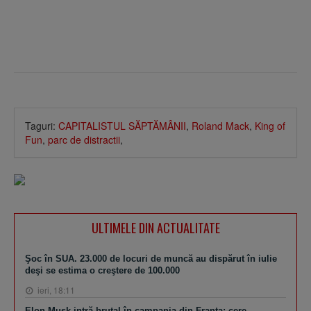
Taguri:
CAPITALISTUL SĂPTĂMÂNII
,
Roland Mack
,
King of
Fun
,
parc de distractii
,
ULTIMELE DIN ACTUALITATE
Şoc în SUA. 23.000 de locuri de muncă au dispărut în iulie
deşi se estima o creştere de 100.000
ieri, 18:11
Elon Musk intră brutal în campania din Franţa: cere