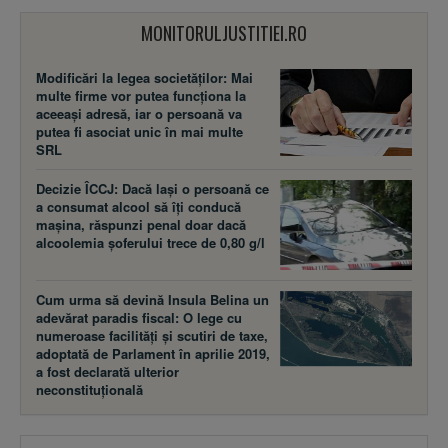
MONITORULJUSTITIEI.RO
Modificări la legea societăţilor: Mai
multe firme vor putea funcţiona la
aceeaşi adresă, iar o persoană va
putea fi asociat unic în mai multe
SRL
Decizie ÎCCJ: Dacă laşi o persoană ce
a consumat alcool să îţi conducă
maşina, răspunzi penal doar dacă
alcoolemia şoferului trece de 0,80 g/l
Cum urma să devină Insula Belina un
adevărat paradis fiscal: O lege cu
numeroase facilităţi şi scutiri de taxe,
adoptată de Parlament în aprilie 2019,
a fost declarată ulterior
neconstituţională