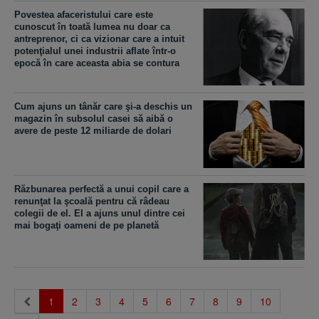
Povestea afaceristului care este
cunoscut în toată lumea nu doar ca
antreprenor, ci ca vizionar care a intuit
potenţialul unei industrii aflate într-o
epocă în care aceasta abia se contura
Cum ajuns un tânăr care şi-a deschis un
magazin în subsolul casei să aibă o
avere de peste 12 miliarde de dolari
Răzbunarea perfectă a unui copil care a
renunţat la şcoală pentru că râdeau
colegii de el. El a ajuns unul dintre cei
mai bogaţi oameni de pe planetă
(current)
1
2
3
4
5
6
7
8
9
10