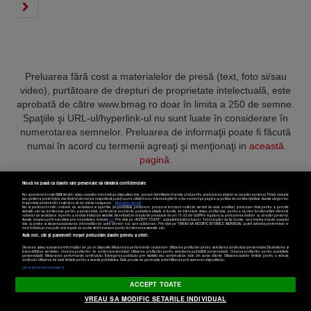
Preluarea fără cost a materialelor de presă (text, foto si/sau
video), purtătoare de drepturi de proprietate intelectuală, este
aprobată de către www.bmag.ro doar în limita a 250 de semne.
Spaţiile şi URL-ul/hyperlink-ul nu sunt luate în considerare în
numerotarea semnelor. Preluarea de informaţii poate fi făcută
numai în acord cu termenii agreaţi şi menţionaţi in
această
pagină
.
Nouă ne pasă ca datele tale personale să rămână confidențiale
Noi și partenerii noștri
589
stocăm și/sau accesăm informații pe dispozitivul dvs., precum identificatorii cookie unici pentru prelucrarea datelor cu caracter personal. Puteți accepta
sau gestiona preferințele dvs. făcând clic mai jos, respectiv vă puteți opune utilizării unui interes legitim în orice moment pe pagina cu politica de confidențialitate. Aceste alegeri vor
fi raportate partenerilor noștri și nu vă vor afecta navigarea.
Mai multe detalii
Noi si partenerii nostri (retelele de socializare si agentiile de publicitate partenere, precum si furnizorii nostri de servicii de date analitice) prelucram date pentru a permite
Termeni și condiții
Confidențialitate
Cookies
Contact
website-ului sa functioneze, pentru a personaliza continutul si anunturile publicitare afisate in functie de interesele si/sau profilul dvs., pentru a va oferi functionalitati aferente
retelelor de socializare si pentru a analiza traficul pe website. Beneficiati de drepturile prevazute de art. 15-22 din GDPR in legatura cu prelucrarea datelor cu caracter personal.
Aceste drepturi pot fi exercitate prin modalitatea indicata
aici
. Prin click pe “ACCEPT TOATE”, acceptati folosirea tuturor Tehnologiilor de tip Cookie, care implica inclusiv acceptul
dvs. cu privire la stocarea/accesarea informatiilor de catre Vendor-ii cu care colaboram. Prin click pe “VREAU SA MODIFIC SETARILE INDIVIDUAL” puteti schimba preferintele in
mod individual, mai putin cele legate de cookie strict necesare pentru functionarea website-ului.
Atât noi, cât și partenerii noștri prelucrăm datele pentru a oferi:
Copyright © 2025 BUSINESSMEX S.A.
Stocarea și/sau accesarea informațiilor de pe un dispozitiv. Măsurarea performanței reclamelor. Utilizarea profilurilor pentru selectarea conținutului personalizat. Dezvoltarea și
îmbunătățirea serviciilor. Crearea profilurilor de conținut personalizat. Utilizarea profilurilor pentru selectarea publicității personalizate. Crearea profilurilor pentru publicitate
personalizată. Măsurarea performanței conținutului. Înțelegerea publicului prin statistici sau combinații de date din surse diferite. Utilizarea datelor limitate pentru a selecta
Setări cookies
conținutul. Utilizarea de date limitate pentru a selecta publicitatea. Date precise de geolocație și identificarea prin scanarea dispozitivului.
Listă parteneri (furnizori)
ACCEPT TOATE
VREAU SA MODIFIC SETARILE INDIVIDUAL