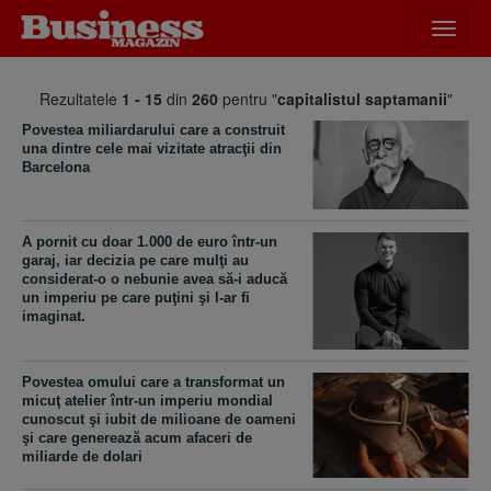
Desch
meniu
Rezultatele
1 - 15
din
260
pentru "
capitalistul saptamanii
"
Povestea miliardarului care a construit
una dintre cele mai vizitate atracţii din
Barcelona
A pornit cu doar 1.000 de euro într-un
garaj, iar decizia pe care mulţi au
considerat-o o nebunie avea să-i aducă
un imperiu pe care puţini şi l-ar fi
imaginat.
Povestea omului care a transformat un
micuţ atelier într-un imperiu mondial
cunoscut şi iubit de milioane de oameni
şi care generează acum afaceri de
miliarde de dolari