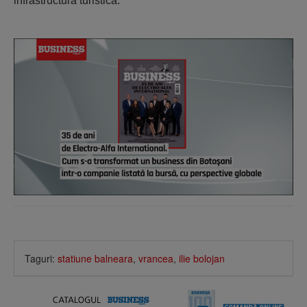
infrastructură turistică.
Taguri:
statiune balneara
,
vrancea
,
ilie bolojan