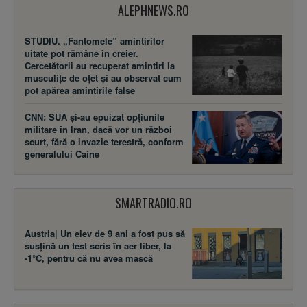
ALEPHNEWS.RO
STUDIU. „Fantomele” amintirilor
uitate pot rămâne în creier.
Cercetătorii au recuperat amintiri la
musculițe de oțet și au observat cum
pot apărea amintirile false
CNN: SUA şi-au epuizat opțiunile
militare în Iran, dacă vor un război
scurt, fără o invazie terestră, conform
generalului Caine
SMARTRADIO.RO
Austria| Un elev de 9 ani a fost pus să
susţină un test scris în aer liber, la
-1°C, pentru că nu avea mască