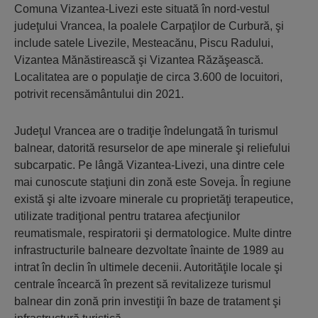
Comuna Vizantea-Livezi este situată în nord-vestul
judeţului Vrancea, la poalele Carpaţilor de Curbură, şi
include satele Livezile, Mesteacănu, Piscu Radului,
Vizantea Mănăstirească şi Vizantea Răzăşească.
Localitatea are o populaţie de circa 3.600 de locuitori,
potrivit recensământului din 2021.
Judeţul Vrancea are o tradiţie îndelungată în turismul
balnear, datorită resurselor de ape minerale şi reliefului
subcarpatic. Pe lângă Vizantea-Livezi, una dintre cele
mai cunoscute staţiuni din zonă este Soveja. În regiune
există şi alte izvoare minerale cu proprietăţi terapeutice,
utilizate tradiţional pentru tratarea afecţiunilor
reumatismale, respiratorii şi dermatologice. Multe dintre
infrastructurile balneare dezvoltate înainte de 1989 au
intrat în declin în ultimele decenii. Autorităţile locale şi
centrale încearcă în prezent să revitalizeze turismul
balnear din zonă prin investiţii în baze de tratament şi