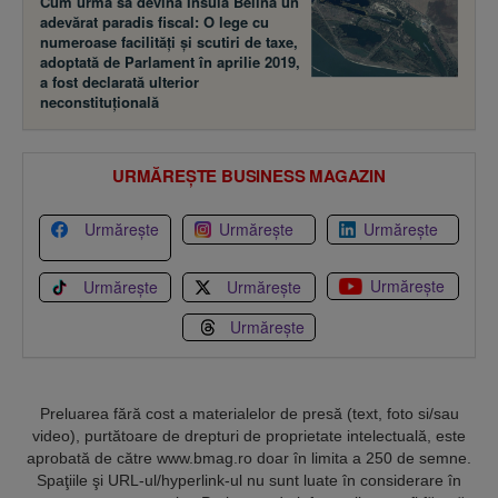
Cum urma să devină Insula Belina un
adevărat paradis fiscal: O lege cu
numeroase facilităţi şi scutiri de taxe,
adoptată de Parlament în aprilie 2019,
a fost declarată ulterior
neconstituţională
URMĂREȘTE BUSINESS MAGAZIN
Urmărește
Urmărește
Urmărește
Urmărește
Urmărește
Urmărește
Urmărește
Preluarea fără cost a materialelor de presă (text, foto si/sau
video), purtătoare de drepturi de proprietate intelectuală, este
aprobată de către www.bmag.ro doar în limita a 250 de semne.
Spaţiile şi URL-ul/hyperlink-ul nu sunt luate în considerare în