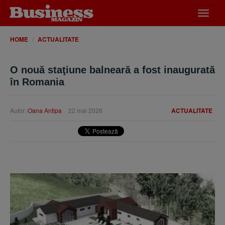
Desch
meniu
HOME
ACTUALITATE
O nouă staţiune balneară a fost inaugurată
în Romania
Autor:
Oana Antipa
22 mai 2026
ACTUALITATE