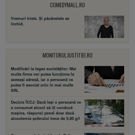
COMEDYMALL.RO
Vremuri triste. Şi păcănelele se
închid.
MONITORULJUSTITIEI.RO
Modificări la legea societăţilor: Mai
multe firme vor putea funcţiona la
aceeaşi adresă, iar o persoană va
putea fi asociat unic în mai multe
SRL
Decizie ÎCCJ: Dacă laşi o persoană ce
a consumat alcool să îţi conducă
maşina, răspunzi penal doar dacă
alcoolemia şoferului trece de 0,80 g/l