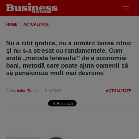
Desch
meniu
HOME
ACTUALITATE
Nu a citit grafice, nu a urmărit bursa zilnic
şi nu s-a stresat cu randamentele. Cum
arată „metoda leneşului” de a economisi
bani, metodă care poate ajuta oamenii să
să pensioneze mult mai devreme
Autor:
Iulian Tenchiu
6 iul 2026
ACTUALITATE