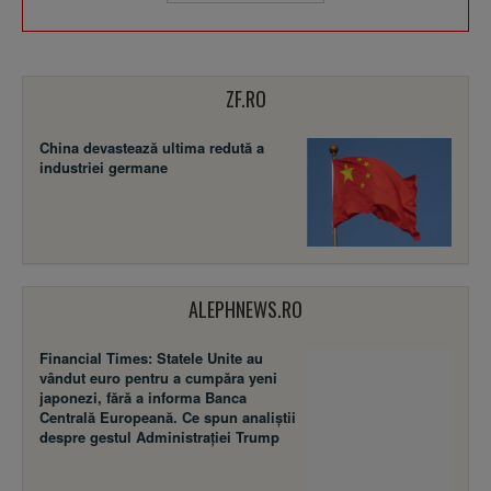
ZF.RO
China devastează ultima redută a
industriei germane
ALEPHNEWS.RO
Financial Times: Statele Unite au
vândut euro pentru a cumpăra yeni
japonezi, fără a informa Banca
Centrală Europeană. Ce spun analiștii
despre gestul Administrației Trump