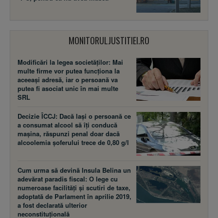
MONITORULJUSTITIEI.RO
Modificări la legea societăţilor: Mai
multe firme vor putea funcţiona la
aceeaşi adresă, iar o persoană va
putea fi asociat unic în mai multe
SRL
Decizie ÎCCJ: Dacă laşi o persoană ce
a consumat alcool să îţi conducă
maşina, răspunzi penal doar dacă
alcoolemia şoferului trece de 0,80 g/l
Cum urma să devină Insula Belina un
adevărat paradis fiscal: O lege cu
numeroase facilităţi şi scutiri de taxe,
adoptată de Parlament în aprilie 2019,
a fost declarată ulterior
neconstituţională