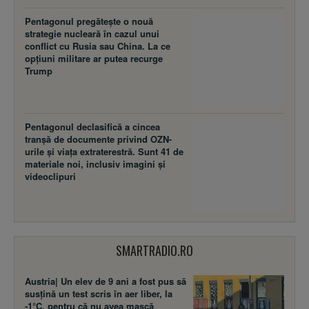
Pentagonul pregătește o nouă
strategie nucleară în cazul unui
conflict cu Rusia sau China. La ce
opțiuni militare ar putea recurge
Trump
Pentagonul declasifică a cincea
tranșă de documente privind OZN-
urile și viața extraterestră. Sunt 41 de
materiale noi, inclusiv imagini și
videoclipuri
SMARTRADIO.RO
Austria| Un elev de 9 ani a fost pus să
susţină un test scris în aer liber, la
-1°C, pentru că nu avea mască