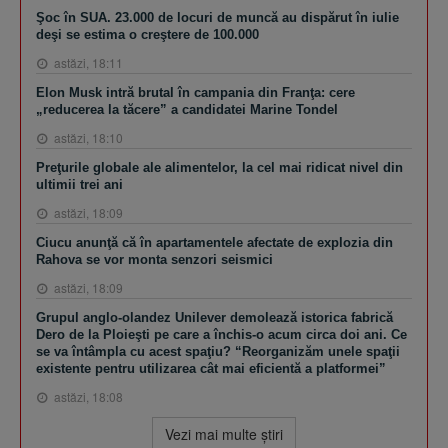
Şoc în SUA. 23.000 de locuri de muncă au dispărut în iulie
deşi se estima o creştere de 100.000
astăzi, 18:11
Elon Musk intră brutal în campania din Franţa: cere
„reducerea la tăcere” a candidatei Marine Tondel
astăzi, 18:10
Preţurile globale ale alimentelor, la cel mai ridicat nivel din
ultimii trei ani
astăzi, 18:09
Ciucu anunţă că în apartamentele afectate de explozia din
Rahova se vor monta senzori seismici
astăzi, 18:09
Grupul anglo-olandez Unilever demolează istorica fabrică
Dero de la Ploieşti pe care a închis-o acum circa doi ani. Ce
se va întâmpla cu acest spaţiu? “Reorganizăm unele spaţii
existente pentru utilizarea cât mai eficientă a platformei”
astăzi, 18:08
Vezi mai multe ştiri