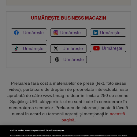
URMĂREȘTE BUSINESS MAGAZIN
Urmărește
Urmărește
Urmărește
Urmărește
Urmărește
Urmărește
Urmărește
Preluarea fără cost a materialelor de presă (text, foto si/sau
video), purtătoare de drepturi de proprietate intelectuală, este
aprobată de către www.bmag.ro doar în limita a 250 de semne.
Spaţiile şi URL-ul/hyperlink-ul nu sunt luate în considerare în
numerotarea semnelor. Preluarea de informaţii poate fi făcută
numai în acord cu termenii agreaţi şi menţionaţi in
această
pagină
.
Nouă ne pasă ca datele tale personale să rămână confidențiale
Noi și partenerii noștri
589
stocăm și/sau accesăm informații pe dispozitivul dvs., precum identificatorii cookie unici pentru prelucrarea datelor cu caracter personal. Puteți accepta