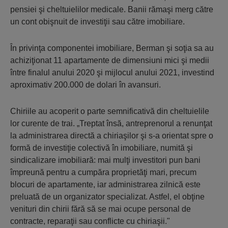
pensiei şi cheltuielilor medicale. Banii rămaşi merg către
un cont obişnuit de investiţii sau către imobiliare.
În privinţa componentei imobiliare, Berman şi soţia sa au
achiziţionat 11 apartamente de dimensiuni mici şi medii
între finalul anului 2020 şi mijlocul anului 2021, investind
aproximativ 200.000 de dolari în avansuri.
Chiriile au acoperit o parte semnificativă din cheltuielile
lor curente de trai. „Treptat însă, antreprenorul a renunţat
la administrarea directă a chiriaşilor şi s-a orientat spre o
formă de investiţie colectivă în imobiliare, numită şi
sindicalizare imobiliară: mai mulţi investitori pun bani
împreună pentru a cumpăra proprietăţi mari, precum
blocuri de apartamente, iar administrarea zilnică este
preluată de un organizator specializat. Astfel, el obţine
venituri din chirii fără să se mai ocupe personal de
contracte, reparaţii sau conflicte cu chiriaşii."