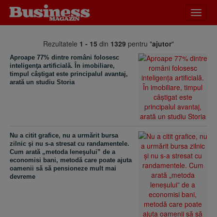
Desch
meniu
Rezultatele
1 - 15
din
1329
pentru "
ajutor
"
Aproape 77% dintre români folosesc
inteligenţa artificială. În imobiliare,
timpul câştigat este principalul avantaj,
arată un studiu Storia
Nu a citit grafice, nu a urmărit bursa
zilnic şi nu s-a stresat cu randamentele.
Cum arată „metoda leneşului” de a
economisi bani, metodă care poate ajuta
oamenii să să pensioneze mult mai
devreme