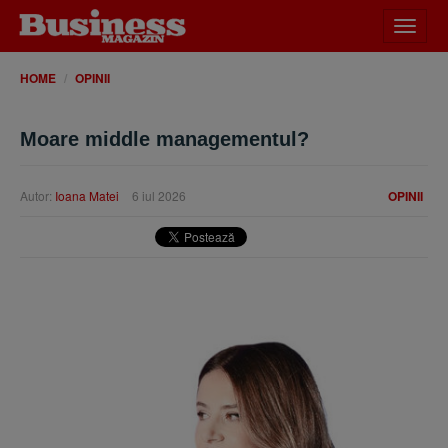
Desch
meniu
HOME
OPINII
Moare middle managementul?
Autor:
Ioana Matei
6 iul 2026
OPINII