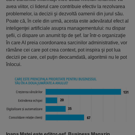
avea viitor, ci liderul care contribuie efectiv la rezolvarea
problemelor, ia decizii şi dezvoltă oamenii din jurul său.
Poate că, în cele din urmă, acesta este adevăratul efect al
inteligenţei artificiale asupra managementului: nu dispar
şefii, ci dispare un anumit tip de şef. Iar într-o organizaţie
în care AI preia coordonarea sarcinilor administrative, vor
rămâne cei care pot crea context, pot inspira şi pot lua
decizii pe care, cel puţin deocamdată, algoritmii nu le pot
înlocui.
Ioana Matei este editor-şef, Business Magazin