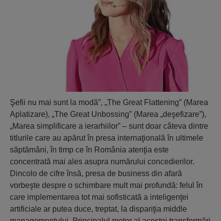
Şefii nu mai sunt la modă”, „The Great Flattening” (Marea
Aplatizare), „The Great Unbossing” (Marea „deşefizare”),
„Marea simplificare a ierarhiilor” – sunt doar câteva dintre
titlurile care au apărut în presa internaţională în ultimele
săptămâni, în timp ce în România atenţia este
concentrată mai ales asupra numărului concedierilor.
Dincolo de cifre însă, presa de business din afară
vorbeşte despre o schimbare mult mai profundă: felul în
care implementarea tot mai sofisticată a inteligenţei
artificiale ar putea duce, treptat, la dispariţia middle
managementului. Principalul motor al acestei transformări