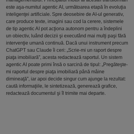
este aşa-numitul agentic AI, următoarea etapă în evoluţia
inteligenţei artificiale. Spre deosebire de AI-ul generativ,
care produce texte, imagini sau cod la cerere, sistemele
de tip agentic AI pot acţiona autonom pentru a îndeplini
un obiectiv, luând decizii şi executând mai mulţi paşi fără
intervenţie umană continuă. Dacă unui instrument precum
ChatGPT sau Claude îi ceri: „Scrie-mi un raport despre
piaţa imobiliară”, acesta redactează raportul. Un sistem
agentic AI poate primi însă o sarcină de tipul: „Pregăteşte-
mi raportul despre piaţa imobiliară până mâine
dimineaţă”, iar apoi decide singur cum ajunge la rezultat:
caută informaţiile, le sintetizează, generează grafice,
redactează documentul şi îl trimite mai departe.