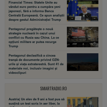
Financial Times: Statele Unite au
vândut euro pentru a cumpăra yeni
japonezi, fără a informa Banca
Centrală Europeană. Ce spun analiștii
despre gestul Administrației Trump
Pentagonul pregătește o nouă
strategie nucleară în cazul unui
conflict cu Rusia sau China. La ce
opțiuni militare ar putea recurge
Trump
Pentagonul declasifică a cincea
tranșă de documente privind OZN-
urile și viața extraterestră. Sunt 41 de
materiale noi, inclusiv imagini și
videoclipuri
SMARTRADIO.RO
Austria| Un elev de 9 ani a fost pus să
susţină un test scris în aer liber, la