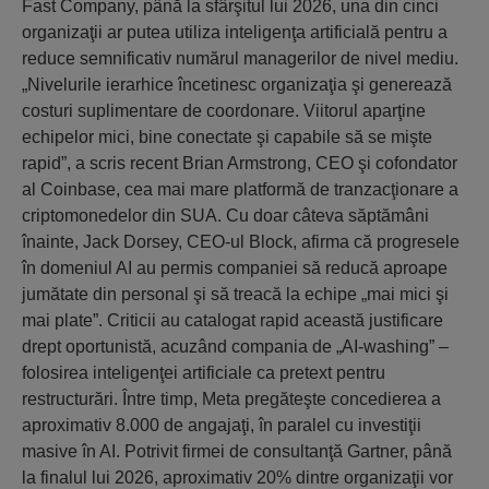
Fast Company, până la sfârşitul lui 2026, una din cinci
organizaţii ar putea utiliza inteligenţa artificială pentru a
reduce semnificativ numărul managerilor de nivel mediu.
„Nivelurile ierarhice încetinesc organizaţia şi generează
costuri suplimentare de coordonare. Viitorul aparţine
echipelor mici, bine conectate şi capabile să se mişte
rapid”, a scris recent Brian Armstrong, CEO şi cofondator
al Coinbase, cea mai mare platformă de tranzacţionare a
criptomonedelor din SUA. Cu doar câteva săptămâni
înainte, Jack Dorsey, CEO-ul Block, afirma că progresele
în domeniul AI au permis companiei să reducă aproape
jumătate din personal şi să treacă la echipe „mai mici şi
mai plate”. Criticii au catalogat rapid această justificare
drept oportunistă, acuzând compania de „AI-washing” –
folosirea inteligenţei artificiale ca pretext pentru
restructurări. Între timp, Meta pregăteşte concedierea a
aproximativ 8.000 de angajaţi, în paralel cu investiţii
masive în AI. Potrivit firmei de consultanţă Gartner, până
la finalul lui 2026, aproximativ 20% dintre organizaţii vor