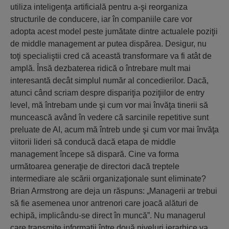
utiliza inteligenţa artificială pentru a-şi reorganiza
structurile de conducere, iar în companiile care vor
adopta acest model peste jumătate dintre actualele poziţii
de middle management ar putea dispărea. Desigur, nu
toţi specialiştii cred că această transformare va fi atât de
amplă. Însă dezbaterea ridică o întrebare mult mai
interesantă decât simplul număr al concedierilor. Dacă,
atunci când scriam despre dispariţia poziţiilor de entry
level, mă întrebam unde şi cum vor mai învăţa tinerii să
muncească având în vedere că sarcinile repetitive sunt
preluate de AI, acum mă întreb unde şi cum vor mai învăţa
viitorii lideri să conducă dacă etapa de middle
management începe să dispară. Cine va forma
următoarea generaţie de directori dacă treptele
intermediare ale scării organizaţionale sunt eliminate?
Brian Armstrong are deja un răspuns: „Managerii ar trebui
să fie asemenea unor antrenori care joacă alături de
echipă, implicându-se direct în muncă”. Nu managerul
care transmite informaţii între două niveluri ierarhice va