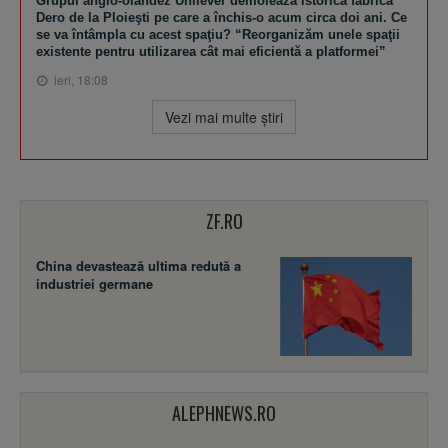
Grupul anglo-olandez Unilever demolează istorica fabrică
Dero de la Ploieşti pe care a închis-o acum circa doi ani. Ce
se va întâmpla cu acest spaţiu? “Reorganizăm unele spaţii
existente pentru utilizarea cât mai eficientă a platformei”
ieri, 18:08
Vezi mai multe ştiri
ZF.RO
China devastează ultima redută a
industriei germane
ALEPHNEWS.RO