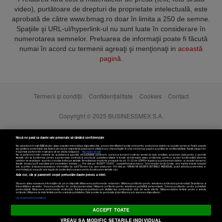
video), purtătoare de drepturi de proprietate intelectuală, este
aprobată de către www.bmag.ro doar în limita a 250 de semne.
Spaţiile şi URL-ul/hyperlink-ul nu sunt luate în considerare în
numerotarea semnelor. Preluarea de informaţii poate fi făcută
numai în acord cu termenii agreaţi şi menţionaţi in
această
pagină
.
Termeni și condiții
Confidențialitate
Cookies
Contact
Copyright © 2025 BUSINESSMEX S.A.
Nouă ne pasă ca datele tale personale să rămână confidențiale
Noi și partenerii noștri
589
stocăm și/sau accesăm informații pe dispozitivul dvs., precum identificatorii cookie unici pentru prelucrarea datelor cu caracter personal. Puteți accepta
sau gestiona preferințele dvs. făcând clic mai jos, respectiv vă puteți opune utilizării unui interes legitim în orice moment pe pagina cu politica de confidențialitate. Aceste alegeri vor
fi raportate partenerilor noștri și nu vă vor afecta navigarea.
Mai multe detalii
Noi si partenerii nostri (retelele de socializare si agentiile de publicitate partenere, precum si furnizorii nostri de servicii de date analitice) prelucram date pentru a permite
website-ului sa functioneze, pentru a personaliza continutul si anunturile publicitare afisate in functie de interesele si/sau profilul dvs., pentru a va oferi functionalitati aferente
retelelor de socializare si pentru a analiza traficul pe website. Beneficiati de drepturile prevazute de art. 15-22 din GDPR in legatura cu prelucrarea datelor cu caracter personal.
Aceste drepturi pot fi exercitate prin modalitatea indicata
aici
. Prin click pe “ACCEPT TOATE”, acceptati folosirea tuturor Tehnologiilor de tip Cookie, care implica inclusiv acceptul
dvs. cu privire la stocarea/accesarea informatiilor de catre Vendor-ii cu care colaboram. Prin click pe “VREAU SA MODIFIC SETARILE INDIVIDUAL” puteti schimba preferintele in
mod individual, mai putin cele legate de cookie strict necesare pentru functionarea website-ului.
Atât noi, cât și partenerii noștri prelucrăm datele pentru a oferi:
Stocarea și/sau accesarea informațiilor de pe un dispozitiv. Măsurarea performanței reclamelor. Utilizarea profilurilor pentru selectarea conținutului personalizat. Dezvoltarea și
îmbunătățirea serviciilor. Crearea profilurilor de conținut personalizat. Utilizarea profilurilor pentru selectarea publicității personalizate. Crearea profilurilor pentru publicitate
personalizată. Măsurarea performanței conținutului. Înțelegerea publicului prin statistici sau combinații de date din surse diferite. Utilizarea datelor limitate pentru a selecta
Setări cookies
conținutul. Utilizarea de date limitate pentru a selecta publicitatea. Date precise de geolocație și identificarea prin scanarea dispozitivului.
Listă parteneri (furnizori)
ACCEPT TOATE
VREAU SA MODIFIC SETARILE INDIVIDUAL