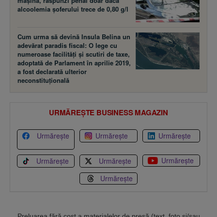
maşina, răspunzi penal doar dacă
alcoolemia şoferului trece de 0,80 g/l
Cum urma să devină Insula Belina un
adevărat paradis fiscal: O lege cu
numeroase facilităţi şi scutiri de taxe,
adoptată de Parlament în aprilie 2019,
a fost declarată ulterior
neconstituţională
URMĂREȘTE BUSINESS MAGAZIN
Urmărește
Urmărește
Urmărește
Urmărește
Urmărește
Urmărește
Urmărește
Preluarea fără cost a materialelor de presă (text, foto si/sau