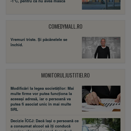
-1°C, pentru că nu avea mască
COMEDYMALL.RO
Vremuri triste. Şi păcănelele se
închid.
MONITORULJUSTITIEI.RO
Modificări la legea societăţilor: Mai
multe firme vor putea funcţiona la
aceeaşi adresă, iar o persoană va
putea fi asociat unic în mai multe
SRL
Decizie ÎCCJ: Dacă laşi o persoană ce
a consumat alcool să îţi conducă