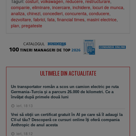
Taguri:
costuri
,
volkswagen
,
reducere
,
restructurare
,
companie
,
eliminare
,
incercare
,
inchidere
,
locuri de munca
,
analiza
,
chinezi
,
concedieri
,
concurenta
,
conducere
,
dezvoltare
,
fabrici
,
fata
,
financial times
,
masini electrice
,
plan
,
pregateste
ULTIMELE DIN ACTUALITATE
Un transportator român a scos un camion electric pe ruta
Germania–Turcia şi a parcurs 26.000 de kilometri. Ce a
învăţat după primele două luni
ieri, 18:13
Vrei să obţii un certificat gratuit în AI pe care să îl adaugi la
CV-ul tău? Descoperă ce cursuri online îţi oferă compania
Anthropic de anul acesta
ieri, 18:12