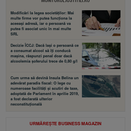
Modificări la legea societăţilor: Mai
multe firme vor putea funcţiona la
aceeaşi adresă, iar o persoană va
putea fi asociat unic în mai multe
SRL
Decizie ÎCCJ: Dacă laşi o persoană ce
a consumat alcool să îţi conducă
maşina, răspunzi penal doar dacă
alcoolemia şoferului trece de 0,80 g/l
Cum urma să devină Insula Belina un
adevărat paradis fiscal: O lege cu
numeroase facilităţi şi scutiri de taxe,
adoptată de Parlament în aprilie 2019,
a fost declarată ulterior
neconstituţională
URMĂREȘTE BUSINESS MAGAZIN