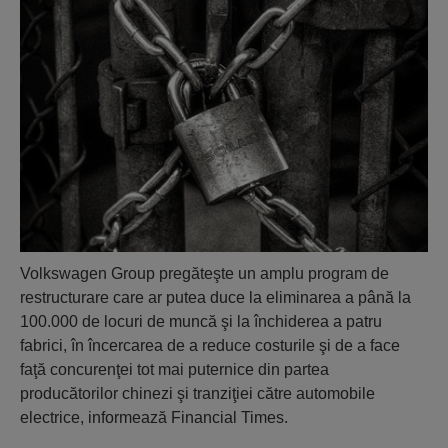
Volkswagen Group pregăteşte un amplu program de
restructurare care ar putea duce la eliminarea a până la
100.000 de locuri de muncă şi la închiderea a patru
fabrici, în încercarea de a reduce costurile şi de a face
faţă concurenţei tot mai puternice din partea
producătorilor chinezi şi tranziţiei către automobile
electrice, informează Financial Times.