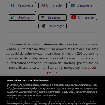
Urmărește
Urmărește
Urmărește
Urmărește
Urmărește
Urmărește
Urmărește
Preluarea fără cost a materialelor de presă (text, foto si/sau
video), purtătoare de drepturi de proprietate intelectuală, este
aprobată de către www.bmag.ro doar în limita a 250 de semne.
Spaţiile şi URL-ul/hyperlink-ul nu sunt luate în considerare în
numerotarea semnelor. Preluarea de informaţii poate fi făcută
numai în acord cu termenii agreaţi şi menţionaţi in
această
pagină
.
Nouă ne pasă ca datele tale personale să rămână confidențiale
Noi și partenerii noștri
589
stocăm și/sau accesăm informații pe dispozitivul dvs., precum identificatorii cookie unici pentru prelucrarea datelor cu caracter personal. Puteți accepta
sau gestiona preferințele dvs. făcând clic mai jos, respectiv vă puteți opune utilizării unui interes legitim în orice moment pe pagina cu politica de confidențialitate. Aceste alegeri vor
fi raportate partenerilor noștri și nu vă vor afecta navigarea.
Mai multe detalii
Noi si partenerii nostri (retelele de socializare si agentiile de publicitate partenere, precum si furnizorii nostri de servicii de date analitice) prelucram date pentru a permite
Termeni și condiții
Confidențialitate
Cookies
Contact
website-ului sa functioneze, pentru a personaliza continutul si anunturile publicitare afisate in functie de interesele si/sau profilul dvs., pentru a va oferi functionalitati aferente
retelelor de socializare si pentru a analiza traficul pe website. Beneficiati de drepturile prevazute de art. 15-22 din GDPR in legatura cu prelucrarea datelor cu caracter personal.
Aceste drepturi pot fi exercitate prin modalitatea indicata
aici
. Prin click pe “ACCEPT TOATE”, acceptati folosirea tuturor Tehnologiilor de tip Cookie, care implica inclusiv acceptul
dvs. cu privire la stocarea/accesarea informatiilor de catre Vendor-ii cu care colaboram. Prin click pe “VREAU SA MODIFIC SETARILE INDIVIDUAL” puteti schimba preferintele in
mod individual, mai putin cele legate de cookie strict necesare pentru functionarea website-ului.
Atât noi, cât și partenerii noștri prelucrăm datele pentru a oferi:
Copyright © 2025 BUSINESSMEX S.A.
Stocarea și/sau accesarea informațiilor de pe un dispozitiv. Măsurarea performanței reclamelor. Utilizarea profilurilor pentru selectarea conținutului personalizat. Dezvoltarea și
îmbunătățirea serviciilor. Crearea profilurilor de conținut personalizat. Utilizarea profilurilor pentru selectarea publicității personalizate. Crearea profilurilor pentru publicitate
personalizată. Măsurarea performanței conținutului. Înțelegerea publicului prin statistici sau combinații de date din surse diferite. Utilizarea datelor limitate pentru a selecta