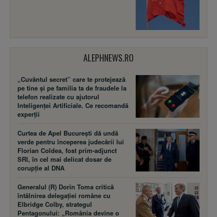
ALEPHNEWS.RO
„Cuvântul secret” care te protejează
pe tine și pe familia ta de fraudele la
telefon realizate cu ajutorul
Inteligenței Artificiale. Ce recomandă
experții
Curtea de Apel București dă undă
verde pentru începerea judecării lui
Florian Coldea, fost prim-adjunct
SRI, în cel mai delicat dosar de
corupție al DNA
Generalul (R) Dorin Toma critică
întâlnirea delegației române cu
Elbridge Colby, strategul
Pentagonului: „România devine o