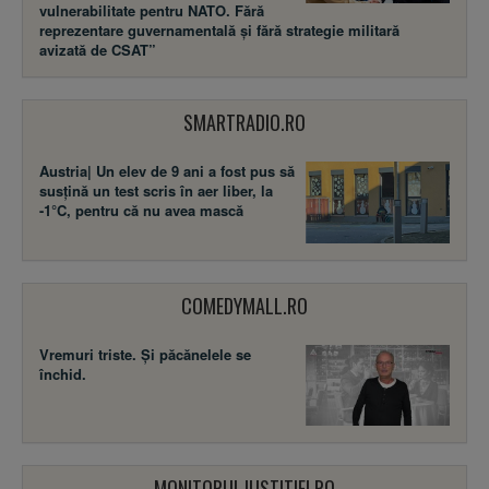
vulnerabilitate pentru NATO. Fără
reprezentare guvernamentală și fără strategie militară
avizată de CSAT”
SMARTRADIO.RO
Austria| Un elev de 9 ani a fost pus să
susţină un test scris în aer liber, la
-1°C, pentru că nu avea mască
COMEDYMALL.RO
Vremuri triste. Şi păcănelele se
închid.
MONITORULJUSTITIEI.RO