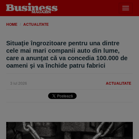
Desch
meniu
HOME
ACTUALITATE
Situaţie îngrozitoare pentru una dintre
cele mai mari companii auto din lume,
care a anunţat că va concedia 100.000 de
oameni şi va închide patru fabrici
3 iul 2026
ACTUALITATE