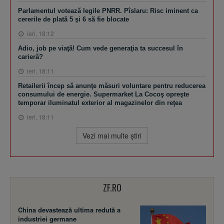
Parlamentul votează legile PNRR. Pîslaru: Risc iminent ca
cererile de plată 5 şi 6 să fie blocate
ieri, 18:12
Adio, job pe viaţă! Cum vede generaţia ta succesul în
carieră?
ieri, 18:11
Retailerii încep să anunţe măsuri voluntare pentru reducerea
consumului de energie. Supermarket La Cocoş opreşte
temporar iluminatul exterior al magazinelor din reţea
ieri, 18:11
Vezi mai multe ştiri
ZF.RO
China devastează ultima redută a
industriei germane